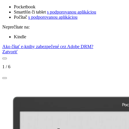
Pocketbook
Smartfón či tablet
s podporovanou aplikáciou
Počítač
s podporovanou aplikáciou
Neprečítate na:
Kindle
Ako čítať e-knihy zabezpečené cez Adobe DRM?
Zatvoriť
1
/
6