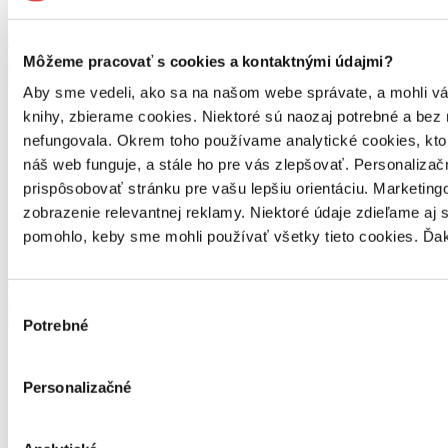
Máme
35-ročnú tradíciu
Môžeme pracovať s cookies a kontaktnými údajmi?
predaja kníh
Aby sme vedeli, ako sa na našom webe správate, a mohli vám 
knihy, zbierame cookies. Niektoré sú naozaj potrebné a bez
nefungovala. Okrem toho používame analytické cookies, kt
náš web funguje, a stále ho pre vás zlepšovať. Personaliza
prispôsobovať stránku pre vašu lepšiu orientáciu. Marketi
zobrazenie relevantnej reklamy. Niektoré údaje zdieľame aj 
pomohlo, keby sme mohli používať všetky tieto cookies. Ďa
Ponúkame vyše
250 000 titulov
Výber
na sklade
Potrebné
súhlasu
Personalizačné