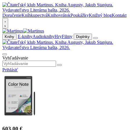
Doručenie
Kníhkupectvá
Knihovrátok
Poukážky
Knižný blog
Kontakt
E-knihy
Audioknihy
Hry
Filmy
Knihy
Doplnky
Vyhľadávanie
Prihlásiť
603,00 €