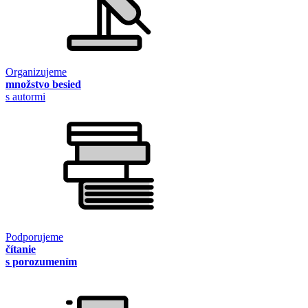
Organizujeme
množstvo besied
s autormi
Podporujeme
čítanie
s porozumením