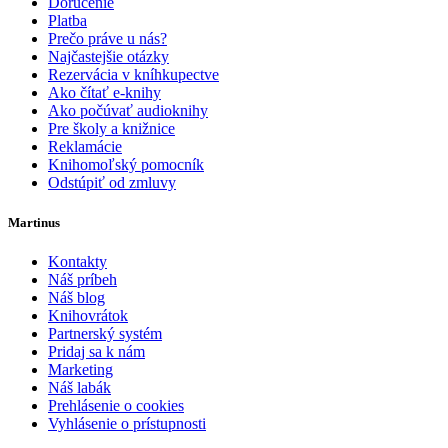
Doručenie
Platba
Prečo práve u nás?
Najčastejšie otázky
Rezervácia v kníhkupectve
Ako čítať e-knihy
Ako počúvať audioknihy
Pre školy a knižnice
Reklamácie
Knihomoľský pomocník
Odstúpiť od zmluvy
Martinus
Kontakty
Náš príbeh
Náš blog
Knihovrátok
Partnerský systém
Pridaj sa k nám
Marketing
Náš labák
Prehlásenie o cookies
Vyhlásenie o prístupnosti