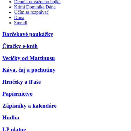
Denník odvážneho bojka
Krimi Dominika Dána
Učím sa rozprávať
Duna
Smradi
Darčekové poukážky
Čítačky e-kníh
Vecičky od Martinusu
Káva, čaj a pochutiny
Hrnčeky a fľaše
Papiernictvo
Zápisníky a kalendáre
Hudba
LP platne