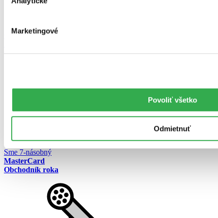
Analytické
Marketingové
Osobný odber
20 kníhkupectiev
po celom Slovensku
Povoliť všetko
Odmietnuť
Sme 7-násobný
MasterCard
Obchodník roka