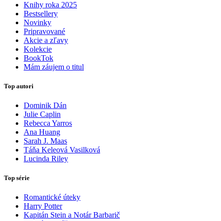
Knihy roka 2025
Bestsellery
Novinky
Pripravované
Akcie a zľavy
Kolekcie
BookTok
Mám záujem o titul
Top autori
Dominik Dán
Julie Caplin
Rebecca Yarros
Ana Huang
Sarah J. Maas
Táňa Keleová Vasilková
Lucinda Riley
Top série
Romantické úteky
Harry Potter
Kapitán Stein a Notár Barbarič