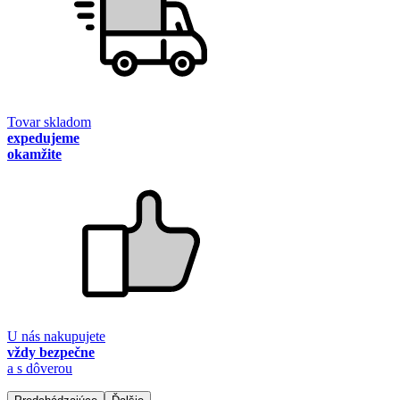
Tovar skladom
expedujeme
okamžite
U nás nakupujete
vždy bezpečne
a s dôverou