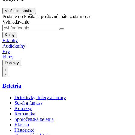
Vložiť do košíka
Pridajte do košíka a poštovné máte zadarmo :)
Vyhľadávanie
Knihy
E-knihy
Audioknihy
Hry
Filmy
Doplnky
Beletria
Detektívky, trilery a horory
Sci-fi a fantasy
Komiksy
Romantika
Spoločenská beletria
Klasika
Historické