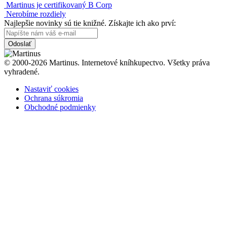
Martinus je certifikovaný B Corp
Nerobíme rozdiely
Najlepšie novinky sú tie knižné. Získajte ich ako prví:
Odoslať
© 2000-2026 Martinus. Internetové kníhkupectvo. Všetky práva
vyhradené.
Nastaviť cookies
Ochrana súkromia
Obchodné podmienky