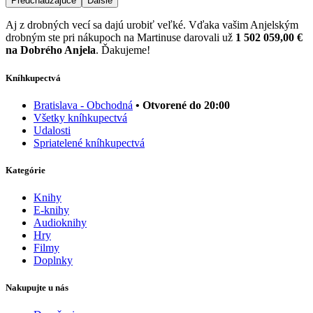
Predchádzajúce
Ďalšie
Aj z drobných vecí sa dajú urobiť veľké. Vďaka vašim Anjelským
drobným ste pri nákupoch na Martinuse darovali už
1 502 059,00 €
na Dobrého Anjela
. Ďakujeme!
Kníhkupectvá
Bratislava - Obchodná
• Otvorené do 20:00
Všetky kníhkupectvá
Udalosti
Spriatelené kníhkupectvá
Kategórie
Knihy
E-knihy
Audioknihy
Hry
Filmy
Doplnky
Nakupujte u nás