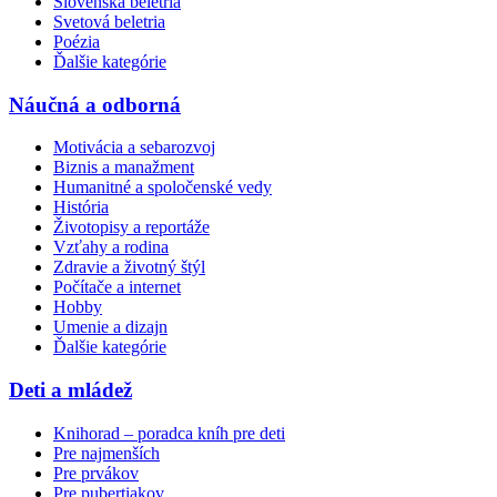
Slovenská beletria
Svetová beletria
Poézia
Ďalšie kategórie
Náučná a odborná
Motivácia a sebarozvoj
Biznis a manažment
Humanitné a spoločenské vedy
História
Životopisy a reportáže
Vzťahy a rodina
Zdravie a životný štýl
Počítače a internet
Hobby
Umenie a dizajn
Ďalšie kategórie
Deti a mládež
Knihorad – poradca kníh pre deti
Pre najmenších
Pre prvákov
Pre pubertiakov