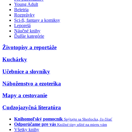
Young Adult
Beletria
Rozprávky
Sci-fi, fantasy a komiksy
Leporelá
Náučné knihy
Ďalšie kategórie
Životopisy a reportáže
Kuchárky
Učebnice a slovníky
Náboženstvo a ezoterika
Mapy a cestovanie
Cudzojazyčná literatúra
Knihomoľský pomocník
Spýtajte sa Sherlocka, čo čítať
Odporúčame pre vás
Knižné tipy ušité na mieru vám
Všetky knihy