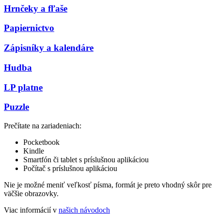
Hrnčeky a fľaše
Papiernictvo
Zápisníky a kalendáre
Hudba
LP platne
Puzzle
Prečítate na zariadeniach:
Pocketbook
Kindle
Smartfón či tablet s príslušnou aplikáciou
Počítač s príslušnou aplikáciou
Nie je možné meniť veľkosť písma, formát je preto vhodný skôr pre
väčšie obrazovky.
Viac informácií v
našich návodoch