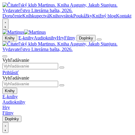
Doručenie
Kníhkupectvá
Knihovrátok
Poukážky
Knižný blog
Kontakt
E-knihy
Audioknihy
Hry
Filmy
Knihy
Doplnky
Vyhľadávanie
Prihlásiť
Vyhľadávanie
Knihy
E-knihy
Audioknihy
Hry
Filmy
Doplnky