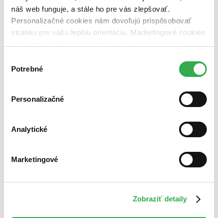
náš web funguje, a stále ho pre vás zlepšovať.
Personalizačné cookies nám dovoľujú prispôsobovať
stránku pre vašu lepšiu orientáciu. Marketingové cookies
nám zas umožňujú zobrazenie relevantnej reklamy.
Niektoré údaje zdieľame aj s tretími stranami. Veľmi by
Výber
nám pomohlo, keby sme mohli používať všetky tieto
Potrebné
súhlasu
cookies. Ďakujeme!
Personalizačné
Analytické
Marketingové
Zobraziť detaily