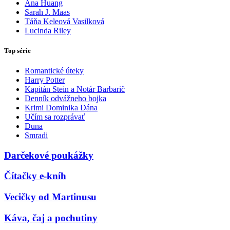
Ana Huang
Sarah J. Maas
Táňa Keleová Vasilková
Lucinda Riley
Top série
Romantické úteky
Harry Potter
Kapitán Stein a Notár Barbarič
Denník odvážneho bojka
Krimi Dominika Dána
Učím sa rozprávať
Duna
Smradi
Darčekové poukážky
Čítačky e-kníh
Vecičky od Martinusu
Káva, čaj a pochutiny