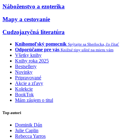
Náboženstvo a ezoterika
Mapy a cestovanie
Cudzojazyčná literatúra
Knihomoľský pomocník
Spýtajte sa Sherlocka, čo čítať
Odporúčame pre vás
Knižné tipy ušité na mieru vám
Všetky knihy
Knihy roka 2025
Bestsellery
Novinky
Pripravované
Akcie a zľavy
Kolekcie
BookTok
Mám záujem o titul
Top autori
Dominik Dán
Julie Caplin
Rebecca Yarros