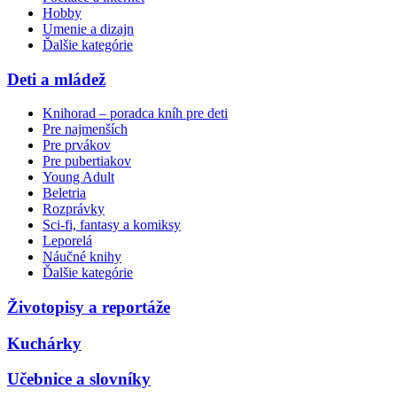
Hobby
Umenie a dizajn
Ďalšie kategórie
Deti a mládež
Knihorad – poradca kníh pre deti
Pre najmenších
Pre prvákov
Pre pubertiakov
Young Adult
Beletria
Rozprávky
Sci-fi, fantasy a komiksy
Leporelá
Náučné knihy
Ďalšie kategórie
Životopisy a reportáže
Kuchárky
Učebnice a slovníky