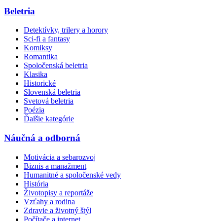
Beletria
Detektívky, trilery a horory
Sci-fi a fantasy
Komiksy
Romantika
Spoločenská beletria
Klasika
Historické
Slovenská beletria
Svetová beletria
Poézia
Ďalšie kategórie
Náučná a odborná
Motivácia a sebarozvoj
Biznis a manažment
Humanitné a spoločenské vedy
História
Životopisy a reportáže
Vzťahy a rodina
Zdravie a životný štýl
Počítače a internet