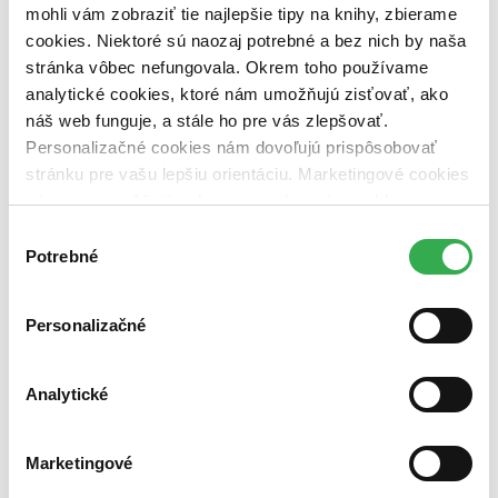
mohli vám zobraziť tie najlepšie tipy na knihy, zbierame
cookies. Niektoré sú naozaj potrebné a bez nich by naša
stránka vôbec nefungovala. Okrem toho používame
analytické cookies, ktoré nám umožňujú zisťovať, ako
náš web funguje, a stále ho pre vás zlepšovať.
Personalizačné cookies nám dovoľujú prispôsobovať
stránku pre vašu lepšiu orientáciu. Marketingové cookies
nám zas umožňujú zobrazenie relevantnej reklamy.
Niektoré údaje zdieľame aj s tretími stranami. Veľmi by
Výber
nám pomohlo, keby sme mohli používať všetky tieto
Potrebné
súhlasu
cookies. Ďakujeme!
Personalizačné
Analytické
Marketingové