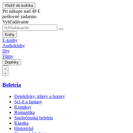
Vložiť do košíka
Pri nákupe nad 49 €
poštovné zadarmo
Vyhľadávanie
Knihy
E-knihy
Audioknihy
Hry
Filmy
Doplnky
Beletria
Detektívky, trilery a horory
Sci-fi a fantasy
Komiksy
Romantika
Spoločenská beletria
Klasika
Historické