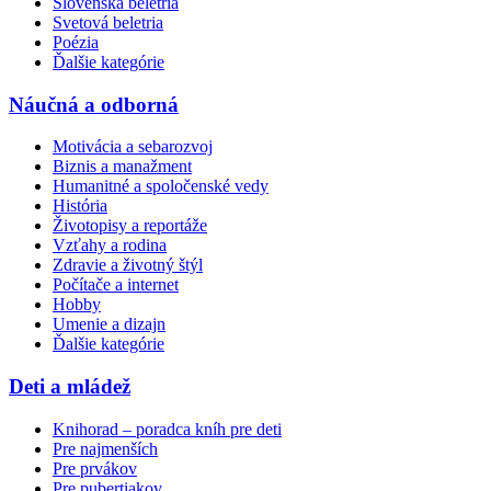
Slovenská beletria
Svetová beletria
Poézia
Ďalšie kategórie
Náučná a odborná
Motivácia a sebarozvoj
Biznis a manažment
Humanitné a spoločenské vedy
História
Životopisy a reportáže
Vzťahy a rodina
Zdravie a životný štýl
Počítače a internet
Hobby
Umenie a dizajn
Ďalšie kategórie
Deti a mládež
Knihorad – poradca kníh pre deti
Pre najmenších
Pre prvákov
Pre pubertiakov