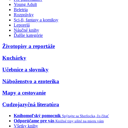
Young Adult
Beletria
Rozprávky
Sci-fi, fantasy a komiksy
Leporelá
Náučné knihy
Ďalšie kategórie
Životopisy a reportáže
Kuchárky
Učebnice a slovníky
Náboženstvo a ezoterika
Mapy a cestovanie
Cudzojazyčná literatúra
Knihomoľský pomocník
Spýtajte sa Sherlocka, čo čítať
Odporúčame pre vás
Knižné tipy ušité na mieru vám
Všetky knihy