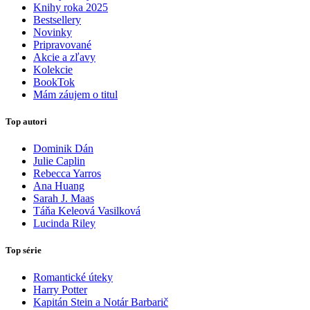
Knihy roka 2025
Bestsellery
Novinky
Pripravované
Akcie a zľavy
Kolekcie
BookTok
Mám záujem o titul
Top autori
Dominik Dán
Julie Caplin
Rebecca Yarros
Ana Huang
Sarah J. Maas
Táňa Keleová Vasilková
Lucinda Riley
Top série
Romantické úteky
Harry Potter
Kapitán Stein a Notár Barbarič