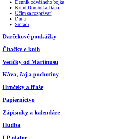
Denník odvážneho bojka
Krimi Dominika Dána
Učím sa rozprávať
Duna
Smradi
Darčekové poukážky
Čítačky e-kníh
Vecičky od Martinusu
Káva, čaj a pochutiny
Hrnčeky a fľaše
Papiernictvo
Zápisníky a kalendáre
Hudba
LP platne