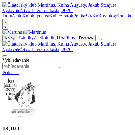
Doručenie
Kníhkupectvá
Knihovrátok
Poukážky
Knižný blog
Kontakt
E-knihy
Audioknihy
Hry
Filmy
Knihy
Doplnky
Vyhľadávanie
Prihlásiť
13,10 €