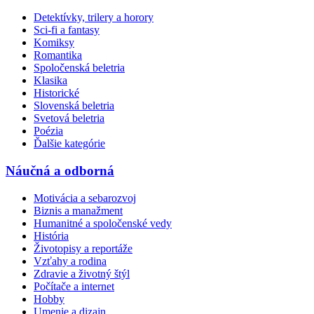
Detektívky, trilery a horory
Sci-fi a fantasy
Komiksy
Romantika
Spoločenská beletria
Klasika
Historické
Slovenská beletria
Svetová beletria
Poézia
Ďalšie kategórie
Náučná a odborná
Motivácia a sebarozvoj
Biznis a manažment
Humanitné a spoločenské vedy
História
Životopisy a reportáže
Vzťahy a rodina
Zdravie a životný štýl
Počítače a internet
Hobby
Umenie a dizajn