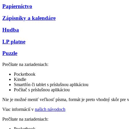
Papiernictvo
Zápisníky a kalendáre
Hudba
LP platne
Puzzle
Prečítate na zariadeniach:
Pocketbook
Kindle
Smartfón či tablet s príslušnou aplikáciou
Počítač s príslušnou aplikáciou
Nie je možné meniť veľkosť písma, formát je preto vhodný skôr pre 
Viac informácií v
našich návodoch
Prečítate na zariadeniach:
Pocketbook