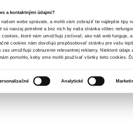
es a kontaktnými údajmi?
našom webe správate, a mohli vám zobraziť tie najlepšie tipy n
é sú naozaj potrebné a bez nich by naša stránka vôbec nefung
 cookies, ktoré nám umožňujú zisťovať, ako náš web funguje, a 
ačné cookies nám dovoľujú prispôsobovať stránku pre vašu lepši
zas umožňujú zobrazenie relevantnej reklamy. Niektoré údaje z
y nám pomohlo, keby sme mohli používať všetky tieto cookies. 
ersonalizačné
Analytické
Marketi