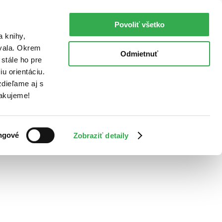
Povoliť všetko
a knihy,
ovala. Okrem
Odmietnuť
stále ho pre
u orientáciu.
dieľame aj s
Ďakujeme!
ngové
Zobraziť detaily