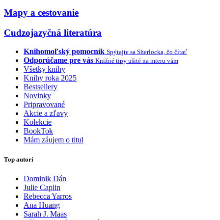
Mapy a cestovanie
Cudzojazyčná literatúra
Knihomoľský pomocník
Spýtajte sa Sherlocka, čo čítať
Odporúčame pre vás
Knižné tipy ušité na mieru vám
Všetky knihy
Knihy roka 2025
Bestsellery
Novinky
Pripravované
Akcie a zľavy
Kolekcie
BookTok
Mám záujem o titul
Top autori
Dominik Dán
Julie Caplin
Rebecca Yarros
Ana Huang
Sarah J. Maas