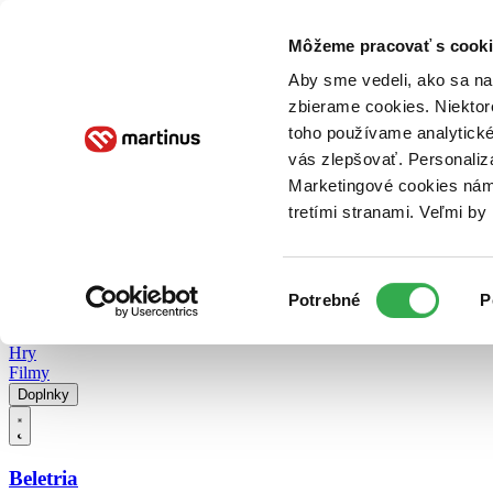
Doručenie
Kníhkupectvá
Knihovrátok
Poukážky
Knižný blog
Kontakt
Môžeme pracovať s cooki
Aby sme vedeli, ako sa na 
zbierame cookies. Niektor
E-knihy
Audioknihy
Hry
Filmy
Knihy
Doplnky
toho používame analytické
vás zlepšovať. Personaliz
Vyhľadávanie
Marketingové cookies nám 
tretími stranami. Veľmi b
Prihlásiť
Vyhľadávanie
Výber
Knihy
Potrebné
P
súhlasu
E-knihy
Audioknihy
Hry
Filmy
Doplnky
Beletria