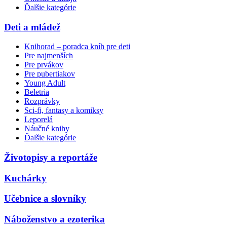
Ďalšie kategórie
Deti a mládež
Knihorad – poradca kníh pre deti
Pre najmenších
Pre prvákov
Pre pubertiakov
Young Adult
Beletria
Rozprávky
Sci-fi, fantasy a komiksy
Leporelá
Náučné knihy
Ďalšie kategórie
Životopisy a reportáže
Kuchárky
Učebnice a slovníky
Náboženstvo a ezoterika