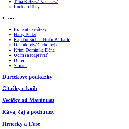
Táňa Keleová Vasilková
Lucinda Riley
Top série
Romantické úteky
Harry Potter
Kapitán Stein a Notár Barbarič
Denník odvážneho bojka
Krimi Dominika Dána
Učím sa rozprávať
Duna
Smradi
Darčekové poukážky
Čítačky e-kníh
Vecičky od Martinusu
Káva, čaj a pochutiny
Hrnčeky a fľaše