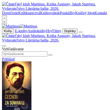
Doručenie
Kníhkupectvá
Knihovrátok
Poukážky
Knižný blog
Kontakt
E-knihy
Audioknihy
Hry
Filmy
Knihy
Doplnky
Vyhľadávanie
Prihlásiť