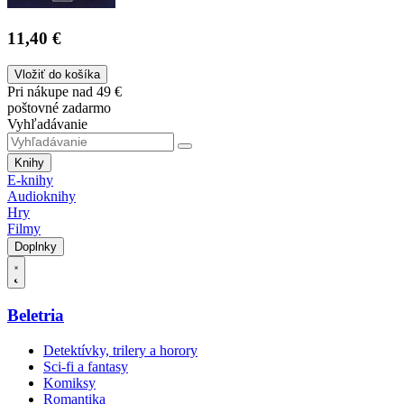
11,40 €
Vložiť do košíka
Pri nákupe nad 49 €
poštovné zadarmo
Vyhľadávanie
Knihy
E-knihy
Audioknihy
Hry
Filmy
Doplnky
Beletria
Detektívky, trilery a horory
Sci-fi a fantasy
Komiksy
Romantika