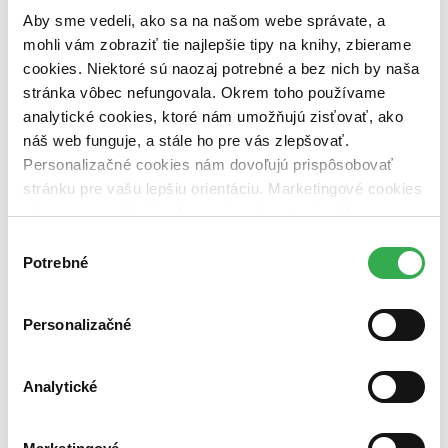
Aby sme vedeli, ako sa na našom webe správate, a
mohli vám zobraziť tie najlepšie tipy na knihy, zbierame
cookies. Niektoré sú naozaj potrebné a bez nich by naša
stránka vôbec nefungovala. Okrem toho používame
analytické cookies, ktoré nám umožňujú zisťovať, ako
náš web funguje, a stále ho pre vás zlepšovať.
Personalizačné cookies nám dovoľujú prispôsobovať
stránku pre vašu lepšiu orientáciu. Marketingové cookies
nám zas umožňujú zobrazenie relevantnej reklamy.
Niektoré údaje zdieľame aj s tretími stranami. Veľmi by
Výber
nám pomohlo, keby sme mohli používať všetky tieto
Potrebné
súhlasu
cookies. Ďakujeme!
Personalizačné
Analytické