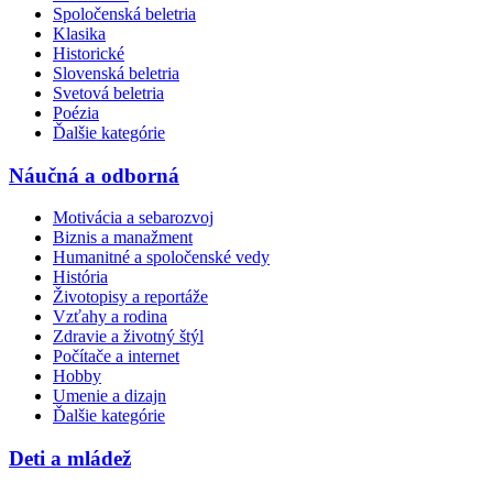
Spoločenská beletria
Klasika
Historické
Slovenská beletria
Svetová beletria
Poézia
Ďalšie kategórie
Náučná a odborná
Motivácia a sebarozvoj
Biznis a manažment
Humanitné a spoločenské vedy
História
Životopisy a reportáže
Vzťahy a rodina
Zdravie a životný štýl
Počítače a internet
Hobby
Umenie a dizajn
Ďalšie kategórie
Deti a mládež