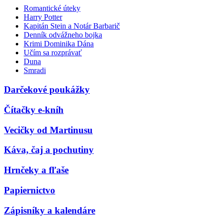
Romantické úteky
Harry Potter
Kapitán Stein a Notár Barbarič
Denník odvážneho bojka
Krimi Dominika Dána
Učím sa rozprávať
Duna
Smradi
Darčekové poukážky
Čítačky e-kníh
Vecičky od Martinusu
Káva, čaj a pochutiny
Hrnčeky a fľaše
Papiernictvo
Zápisníky a kalendáre