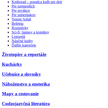
Knihorad – poradca kníh pre deti
Pre najmenších
Pre prvákov
Pre pubertiakov
Young Adult
Beletria
Rozprávky
Sci-fi, fantasy a komiksy
Leporelá
Náučné knihy
Ďalšie kategórie
Životopisy a reportáže
Kuchárky
Učebnice a slovníky
Náboženstvo a ezoterika
Mapy a cestovanie
Cudzojazyčná literatúra