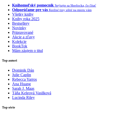
Knihomoľský pomocník
Spýtajte sa Sherlocka, čo čítať
Odporúčame pre vás
Knižné tipy ušité na mieru vám
Všetky knihy
Knihy roka 2025
Bestsellery
Novinky
Pripravované
Akcie a zľavy
Kolekcie
BookTok
Mám záujem o titul
Top autori
Dominik Dán
Julie Caplin
Rebecca Yarros
Ana Huang
Sarah J. Maas
Táňa Keleová Vasilková
Lucinda Riley
Top série