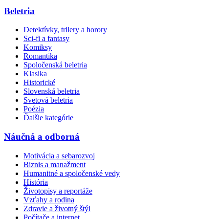
Beletria
Detektívky, trilery a horory
Sci-fi a fantasy
Komiksy
Romantika
Spoločenská beletria
Klasika
Historické
Slovenská beletria
Svetová beletria
Poézia
Ďalšie kategórie
Náučná a odborná
Motivácia a sebarozvoj
Biznis a manažment
Humanitné a spoločenské vedy
História
Životopisy a reportáže
Vzťahy a rodina
Zdravie a životný štýl
Počítače a internet