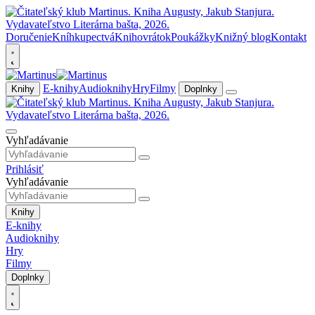
Doručenie
Kníhkupectvá
Knihovrátok
Poukážky
Knižný blog
Kontakt
E-knihy
Audioknihy
Hry
Filmy
Knihy
Doplnky
Vyhľadávanie
Prihlásiť
Vyhľadávanie
Knihy
E-knihy
Audioknihy
Hry
Filmy
Doplnky