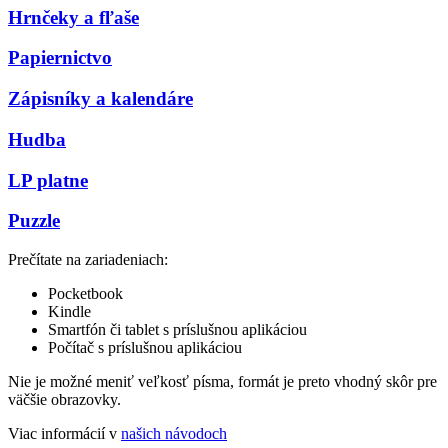
Hrnčeky a fľaše
Papiernictvo
Zápisníky a kalendáre
Hudba
LP platne
Puzzle
Prečítate na zariadeniach:
Pocketbook
Kindle
Smartfón či tablet s príslušnou aplikáciou
Počítač s príslušnou aplikáciou
Nie je možné meniť veľkosť písma, formát je preto vhodný skôr pre
väčšie obrazovky.
Viac informácií v
našich návodoch