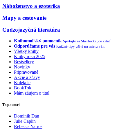
Náboženstvo a ezoterika
Mapy a cestovanie
Cudzojazyčná literatúra
Knihomoľský pomocník
Spýtajte sa Sherlocka, čo čítať
Odporúčame pre vás
Knižné tipy ušité na mieru vám
Všetky knihy
Knihy roka 2025
Bestsellery
Novinky
Pripravované
Akcie a zľavy
Kolekcie
BookTok
Mám záujem o titul
Top autori
Dominik Dán
Julie Caplin
Rebecca Yarros