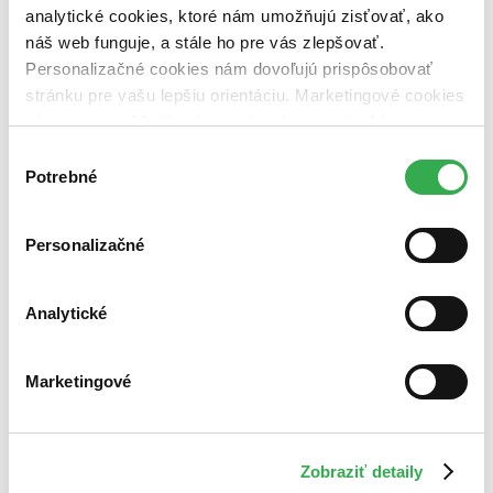
analytické cookies, ktoré nám umožňujú zisťovať, ako
náš web funguje, a stále ho pre vás zlepšovať.
Personalizačné cookies nám dovoľujú prispôsobovať
stránku pre vašu lepšiu orientáciu. Marketingové cookies
nám zas umožňujú zobrazenie relevantnej reklamy.
Niektoré údaje zdieľame aj s tretími stranami. Veľmi by
Výber
nám pomohlo, keby sme mohli používať všetky tieto
Potrebné
súhlasu
cookies. Ďakujeme!
Personalizačné
Analytické
Marketingové
Zobraziť detaily