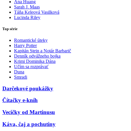
Ana Huang
Sarah J. Maas
Táňa Keleová Vasilková
Lucinda Riley
Top série
Romantické úteky
Harry Potter
Kapitán Stein a Notár Barbarič
Denník odvážneho bojka
Krimi Dominika Dána
Učím sa rozprávať
Duna
Smradi
Darčekové poukážky
Čítačky e-kníh
Vecičky od Martinusu
Káva, čaj a pochutiny