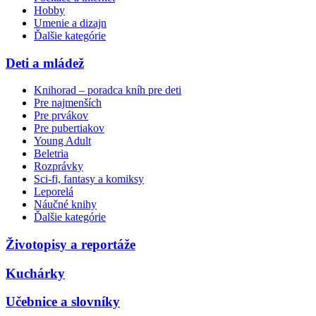
Hobby
Umenie a dizajn
Ďalšie kategórie
Deti a mládež
Knihorad – poradca kníh pre deti
Pre najmenších
Pre prvákov
Pre pubertiakov
Young Adult
Beletria
Rozprávky
Sci-fi, fantasy a komiksy
Leporelá
Náučné knihy
Ďalšie kategórie
Životopisy a reportáže
Kuchárky
Učebnice a slovníky