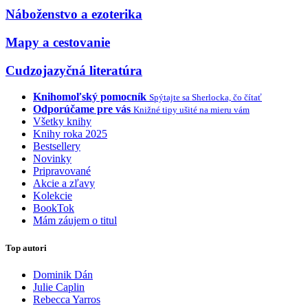
Náboženstvo a ezoterika
Mapy a cestovanie
Cudzojazyčná literatúra
Knihomoľský pomocník
Spýtajte sa Sherlocka, čo čítať
Odporúčame pre vás
Knižné tipy ušité na mieru vám
Všetky knihy
Knihy roka 2025
Bestsellery
Novinky
Pripravované
Akcie a zľavy
Kolekcie
BookTok
Mám záujem o titul
Top autori
Dominik Dán
Julie Caplin
Rebecca Yarros