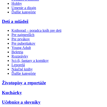
Hobby
Umenie a dizajn
Ďalšie kategórie
Deti a mládež
Knihorad – poradca kníh pre deti
Pre najmenších
Pre prvákov
Pre pubertiakov
Young Adult
Beletria
Rozprávky
Sci-fi, fantasy a komiksy
Leporelá
Náučné knihy
Ďalšie kategórie
Životopisy a reportáže
Kuchárky
Učebnice a slovníky