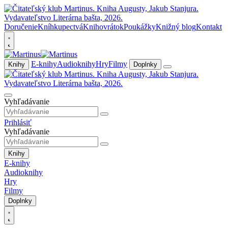
Doručenie
Kníhkupectvá
Knihovrátok
Poukážky
Knižný blog
Kontakt
E-knihy
Audioknihy
Hry
Filmy
Knihy
Doplnky
Vyhľadávanie
Prihlásiť
Vyhľadávanie
Knihy
E-knihy
Audioknihy
Hry
Filmy
Doplnky