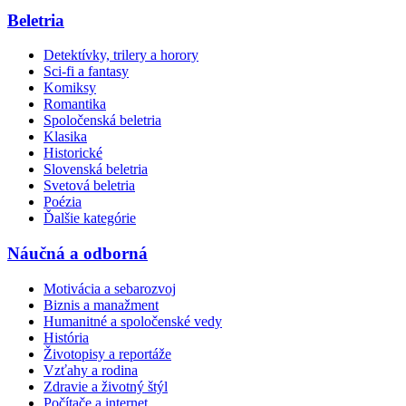
Beletria
Detektívky, trilery a horory
Sci-fi a fantasy
Komiksy
Romantika
Spoločenská beletria
Klasika
Historické
Slovenská beletria
Svetová beletria
Poézia
Ďalšie kategórie
Náučná a odborná
Motivácia a sebarozvoj
Biznis a manažment
Humanitné a spoločenské vedy
História
Životopisy a reportáže
Vzťahy a rodina
Zdravie a životný štýl
Počítače a internet