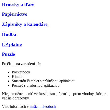
Hrnčeky a fľaše
Papiernictvo
Zápisníky a kalendáre
Hudba
LP platne
Puzzle
Prečítate na zariadeniach:
Pocketbook
Kindle
Smartfón či tablet s príslušnou aplikáciou
Počítač s príslušnou aplikáciou
Nie je možné meniť veľkosť písma, formát je preto vhodný skôr pre
väčšie obrazovky.
Viac informácií v
našich návodoch