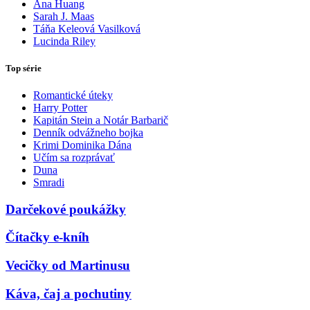
Ana Huang
Sarah J. Maas
Táňa Keleová Vasilková
Lucinda Riley
Top série
Romantické úteky
Harry Potter
Kapitán Stein a Notár Barbarič
Denník odvážneho bojka
Krimi Dominika Dána
Učím sa rozprávať
Duna
Smradi
Darčekové poukážky
Čítačky e-kníh
Vecičky od Martinusu
Káva, čaj a pochutiny