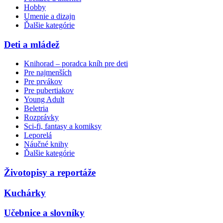
Hobby
Umenie a dizajn
Ďalšie kategórie
Deti a mládež
Knihorad – poradca kníh pre deti
Pre najmenších
Pre prvákov
Pre pubertiakov
Young Adult
Beletria
Rozprávky
Sci-fi, fantasy a komiksy
Leporelá
Náučné knihy
Ďalšie kategórie
Životopisy a reportáže
Kuchárky
Učebnice a slovníky