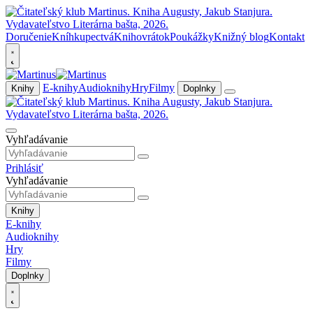
Doručenie
Kníhkupectvá
Knihovrátok
Poukážky
Knižný blog
Kontakt
E-knihy
Audioknihy
Hry
Filmy
Knihy
Doplnky
Vyhľadávanie
Prihlásiť
Vyhľadávanie
Knihy
E-knihy
Audioknihy
Hry
Filmy
Doplnky