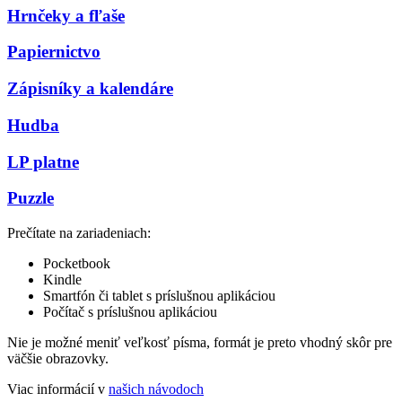
Hrnčeky a fľaše
Papiernictvo
Zápisníky a kalendáre
Hudba
LP platne
Puzzle
Prečítate na zariadeniach:
Pocketbook
Kindle
Smartfón či tablet s príslušnou aplikáciou
Počítač s príslušnou aplikáciou
Nie je možné meniť veľkosť písma, formát je preto vhodný skôr pre
väčšie obrazovky.
Viac informácií v
našich návodoch