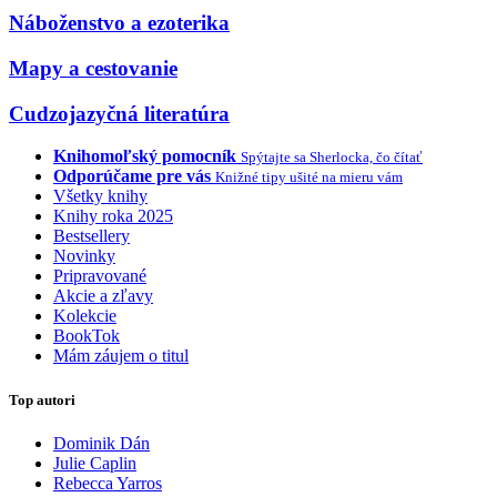
Náboženstvo a ezoterika
Mapy a cestovanie
Cudzojazyčná literatúra
Knihomoľský pomocník
Spýtajte sa Sherlocka, čo čítať
Odporúčame pre vás
Knižné tipy ušité na mieru vám
Všetky knihy
Knihy roka 2025
Bestsellery
Novinky
Pripravované
Akcie a zľavy
Kolekcie
BookTok
Mám záujem o titul
Top autori
Dominik Dán
Julie Caplin
Rebecca Yarros