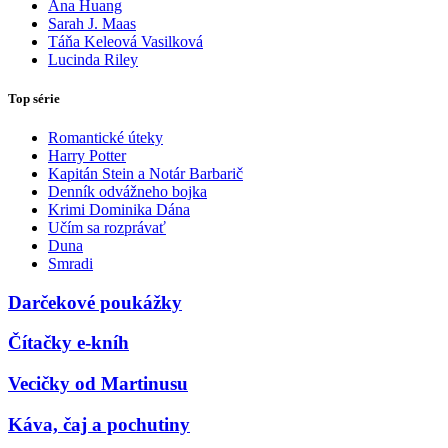
Ana Huang
Sarah J. Maas
Táňa Keleová Vasilková
Lucinda Riley
Top série
Romantické úteky
Harry Potter
Kapitán Stein a Notár Barbarič
Denník odvážneho bojka
Krimi Dominika Dána
Učím sa rozprávať
Duna
Smradi
Darčekové poukážky
Čítačky e-kníh
Vecičky od Martinusu
Káva, čaj a pochutiny