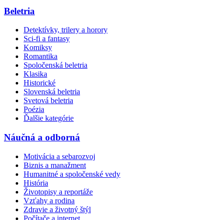
Beletria
Detektívky, trilery a horory
Sci-fi a fantasy
Komiksy
Romantika
Spoločenská beletria
Klasika
Historické
Slovenská beletria
Svetová beletria
Poézia
Ďalšie kategórie
Náučná a odborná
Motivácia a sebarozvoj
Biznis a manažment
Humanitné a spoločenské vedy
História
Životopisy a reportáže
Vzťahy a rodina
Zdravie a životný štýl
Počítače a internet