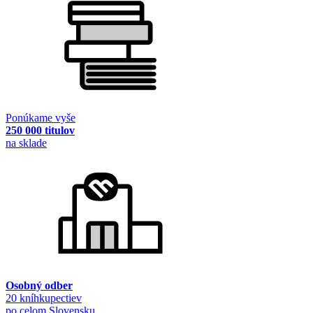
Ponúkame vyše
250 000 titulov
na sklade
Osobný odber
20 kníhkupectiev
po celom Slovensku