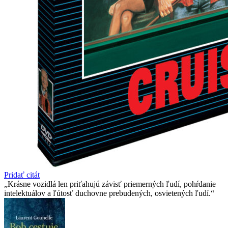
Pridať citát
Krásne vozidlá len priťahujú závisť priemerných ľudí, pohŕdanie
intelektuálov a ľútosť duchovne prebudených, osvietených ľudí.