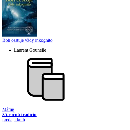
Boh cestuje vždy inkognito
Laurent Gounelle
Máme
35-ročnú tradíciu
predaja kníh