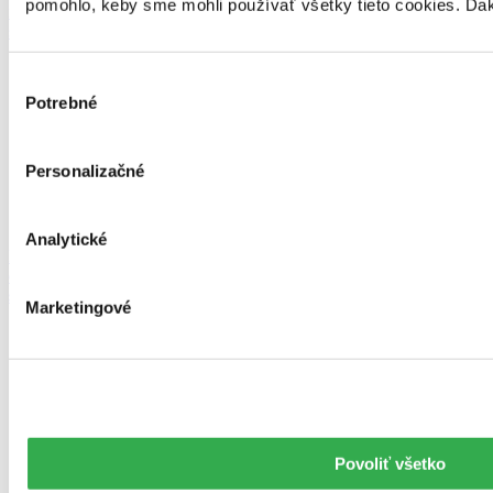
pomohlo, keby sme mohli používať všetky tieto cookies. Ďa
množstvo besied
s autormi
Výber
Potrebné
súhlasu
Personalizačné
Analytické
Podporujeme
čítanie
s porozumením
Marketingové
Povoliť všetko