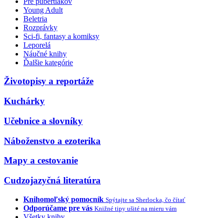
Pre pubertiakov
Young Adult
Beletria
Rozprávky
Sci-fi, fantasy a komiksy
Leporelá
Náučné knihy
Ďalšie kategórie
Životopisy a reportáže
Kuchárky
Učebnice a slovníky
Náboženstvo a ezoterika
Mapy a cestovanie
Cudzojazyčná literatúra
Knihomoľský pomocník
Spýtajte sa Sherlocka, čo čítať
Odporúčame pre vás
Knižné tipy ušité na mieru vám
Všetky knihy