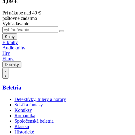
4,09 €
Pri nákupe nad 49 €
poštovné zadarmo
Vyhľadávanie
Knihy
E-knihy
Audioknihy
Hry
Filmy
Doplnky
Beletria
Detektívky, trilery a horory
Sci-fi a fantasy
Komiksy
Romantika
Spoločenská beletria
Klasika
Historické