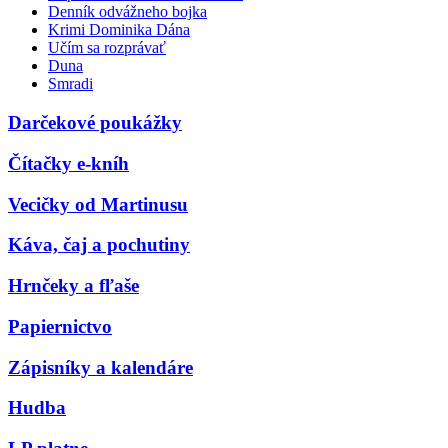
Denník odvážneho bojka
Krimi Dominika Dána
Učím sa rozprávať
Duna
Smradi
Darčekové poukážky
Čítačky e-kníh
Vecičky od Martinusu
Káva, čaj a pochutiny
Hrnčeky a fľaše
Papiernictvo
Zápisníky a kalendáre
Hudba