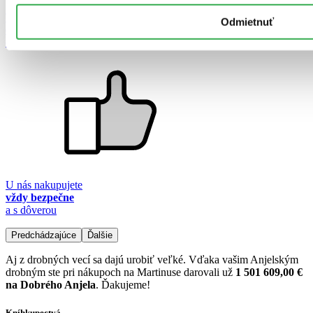
Tovar skladom
Odmietnuť
expedujeme
okamžite
U nás nakupujete
vždy bezpečne
a s dôverou
Predchádzajúce
Ďalšie
Aj z drobných vecí sa dajú urobiť veľké. Vďaka vašim Anjelským
drobným ste pri nákupoch na Martinuse darovali už
1 501 609,00 €
na Dobrého Anjela
. Ďakujeme!
Kníhkupectvá