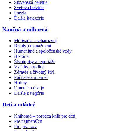
Slovenská beletria
Svetová beletria
Poézia
Ďalšie kategórie
Náučná a odborná
Motivácia a sebarozvoj
Biznis a manažment
Humanitné a spoločenské vedy
História
Životopisy a reportáže
Vzťahy a rodina
Zdravie a životný štýl
Počítače a internet
Hobby
Umenie a dizajn
Ďalšie kategórie
Deti a mládež
Knihorad – poradca kníh pre deti
Pre najmenších
Pre prvákov