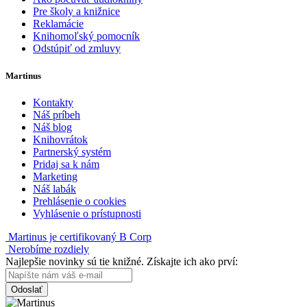
Pre školy a knižnice
Reklamácie
Knihomoľský pomocník
Odstúpiť od zmluvy
Martinus
Kontakty
Náš príbeh
Náš blog
Knihovrátok
Partnerský systém
Pridaj sa k nám
Marketing
Náš labák
Prehlásenie o cookies
Vyhlásenie o prístupnosti
Martinus je certifikovaný B Corp
Nerobíme rozdiely
Najlepšie novinky sú tie knižné. Získajte ich ako prví:
Odoslať