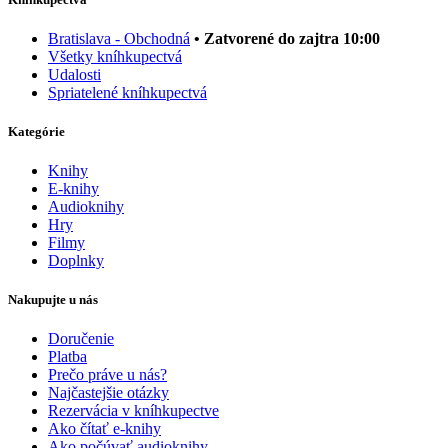
Bratislava - Obchodná
• Zatvorené do zajtra 10:00
Všetky kníhkupectvá
Udalosti
Spriatelené kníhkupectvá
Kategórie
Knihy
E-knihy
Audioknihy
Hry
Filmy
Doplnky
Nakupujte u nás
Doručenie
Platba
Prečo práve u nás?
Najčastejšie otázky
Rezervácia v kníhkupectve
Ako čítať e-knihy
Ako počúvať audioknihy