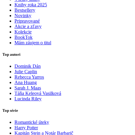
Knihy roka 2025
Bestsellery
Novinky
Pripravované
Akcie a zľavy
Kolekcie
BookTok
Mám záujem o titul
Top autori
Dominik Dán
Julie Caplin
Rebecca Yarros
Ana Huang
Sarah J. Maas
Táňa Keleová Vasilková
Lucinda Riley
Top série
Romantické úteky
Harry Potter
Kapitán Stein a Notár Barbarič