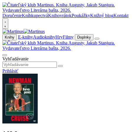
Doručenie
Kníhkupectvá
Knihovrátok
Poukážky
Knižný blog
Kontakt
E-knihy
Audioknihy
Hry
Filmy
Knihy
Doplnky
Vyhľadávanie
Prihlásiť