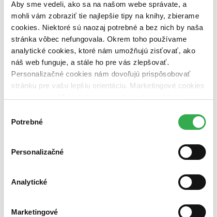
Aby sme vedeli, ako sa na našom webe správate, a
mohli vám zobraziť tie najlepšie tipy na knihy, zbierame
cookies. Niektoré sú naozaj potrebné a bez nich by naša
stránka vôbec nefungovala. Okrem toho používame
analytické cookies, ktoré nám umožňujú zisťovať, ako
náš web funguje, a stále ho pre vás zlepšovať.
Personalizačné cookies nám dovoľujú prispôsobovať
stránku pre vašu lepšiu orientáciu. Marketingové cookies
nám zas umožňujú zobrazenie relevantnej reklamy.
Niektoré údaje zdieľame aj s tretími stranami. Veľmi by
Výber
nám pomohlo, keby sme mohli používať všetky tieto
Potrebné
súhlasu
cookies. Ďakujeme!
Personalizačné
Analytické
Marketingové