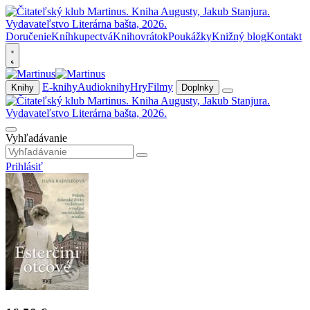
Doručenie
Kníhkupectvá
Knihovrátok
Poukážky
Knižný blog
Kontakt
E-knihy
Audioknihy
Hry
Filmy
Knihy
Doplnky
Vyhľadávanie
Prihlásiť