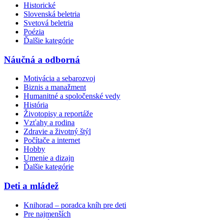
Historické
Slovenská beletria
Svetová beletria
Poézia
Ďalšie kategórie
Náučná a odborná
Motivácia a sebarozvoj
Biznis a manažment
Humanitné a spoločenské vedy
História
Životopisy a reportáže
Vzťahy a rodina
Zdravie a životný štýl
Počítače a internet
Hobby
Umenie a dizajn
Ďalšie kategórie
Deti a mládež
Knihorad – poradca kníh pre deti
Pre najmenších