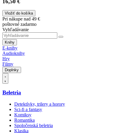
16,50 €
Vložiť do košíka
Pri nákupe nad 49 €
poštovné zadarmo
Vyhľadávanie
Knihy
E-knihy
Audioknihy
Hry
Filmy
Doplnky
Beletria
Detektívky, trilery a horory
Sci-fi a fantasy
Komiksy
Romantika
Spoločenská beletria
Klasika