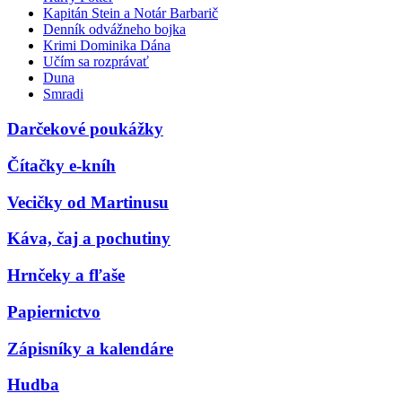
Kapitán Stein a Notár Barbarič
Denník odvážneho bojka
Krimi Dominika Dána
Učím sa rozprávať
Duna
Smradi
Darčekové poukážky
Čítačky e-kníh
Vecičky od Martinusu
Káva, čaj a pochutiny
Hrnčeky a fľaše
Papiernictvo
Zápisníky a kalendáre
Hudba