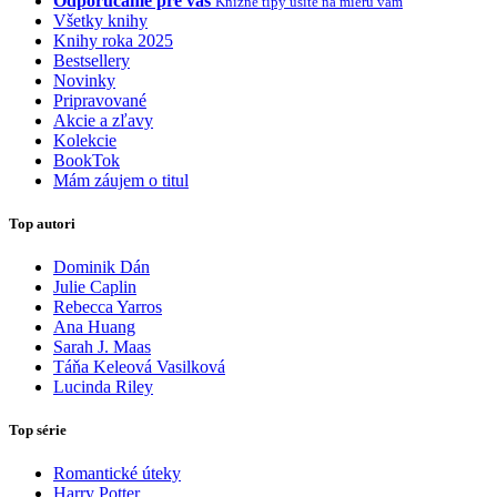
Odporúčame pre vás
Knižné tipy ušité na mieru vám
Všetky knihy
Knihy roka 2025
Bestsellery
Novinky
Pripravované
Akcie a zľavy
Kolekcie
BookTok
Mám záujem o titul
Top autori
Dominik Dán
Julie Caplin
Rebecca Yarros
Ana Huang
Sarah J. Maas
Táňa Keleová Vasilková
Lucinda Riley
Top série
Romantické úteky
Harry Potter