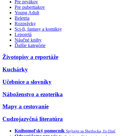
Pre prvákov
Pre pubertiakov
Young Adult
Beletria
Rozprávky
Sci-fi, fantasy a komiksy
Leporelá
Náučné knihy
Ďalšie kategórie
Životopisy a reportáže
Kuchárky
Učebnice a slovníky
Náboženstvo a ezoterika
Mapy a cestovanie
Cudzojazyčná literatúra
Knihomoľský pomocník
Spýtajte sa Sherlocka, čo čítať