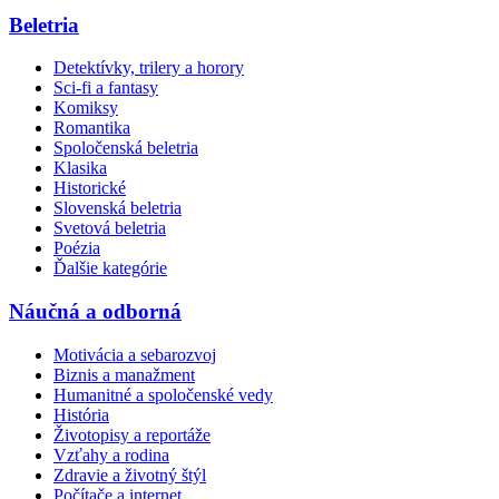
Beletria
Detektívky, trilery a horory
Sci-fi a fantasy
Komiksy
Romantika
Spoločenská beletria
Klasika
Historické
Slovenská beletria
Svetová beletria
Poézia
Ďalšie kategórie
Náučná a odborná
Motivácia a sebarozvoj
Biznis a manažment
Humanitné a spoločenské vedy
História
Životopisy a reportáže
Vzťahy a rodina
Zdravie a životný štýl
Počítače a internet