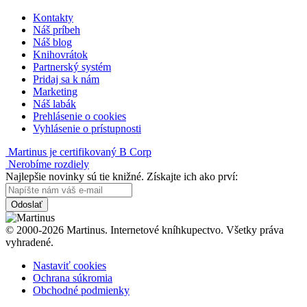
Kontakty
Náš príbeh
Náš blog
Knihovrátok
Partnerský systém
Pridaj sa k nám
Marketing
Náš labák
Prehlásenie o cookies
Vyhlásenie o prístupnosti
Martinus je certifikovaný B Corp
Nerobíme rozdiely
Najlepšie novinky sú tie knižné. Získajte ich ako prví:
Odoslať
© 2000-2026 Martinus. Internetové kníhkupectvo. Všetky práva
vyhradené.
Nastaviť cookies
Ochrana súkromia
Obchodné podmienky