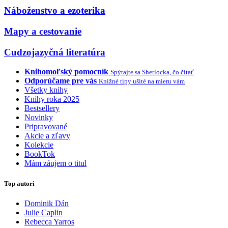
Náboženstvo a ezoterika
Mapy a cestovanie
Cudzojazyčná literatúra
Knihomoľský pomocník
Spýtajte sa Sherlocka, čo čítať
Odporúčame pre vás
Knižné tipy ušité na mieru vám
Všetky knihy
Knihy roka 2025
Bestsellery
Novinky
Pripravované
Akcie a zľavy
Kolekcie
BookTok
Mám záujem o titul
Top autori
Dominik Dán
Julie Caplin
Rebecca Yarros