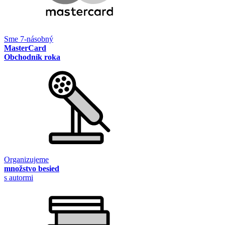
Sme 7-násobný
MasterCard
Obchodník roka
Organizujeme
množstvo besied
s autormi