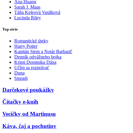
Ana Huang
Sarah J. Maas
Táňa Keleová Vasilková
Lucinda Riley
Top série
Romantické úteky
Harry Potter
Kapitán Stein a Notár Barbarič
Denník odvážneho bojka
Krimi Dominika Dána
Učím sa rozprávať
Duna
Smradi
Darčekové poukážky
Čítačky e-kníh
Vecičky od Martinusu
Káva, čaj a pochutiny