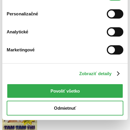
cookies. Ďakujeme!
Personalizačné
Analytické
Marketingové
Pridať citát
Nie je podstatné, akí sme odolní voči cudzej sile. Dôležité je, akí
Zobraziť detaily
sme silní voči vlastnej slabosti.
Povoliť všetko
Odmietnuť