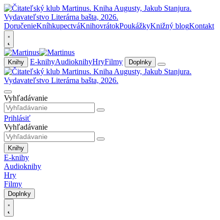
Doručenie
Kníhkupectvá
Knihovrátok
Poukážky
Knižný blog
Kontakt
E-knihy
Audioknihy
Hry
Filmy
Knihy
Doplnky
Vyhľadávanie
Prihlásiť
Vyhľadávanie
Knihy
E-knihy
Audioknihy
Hry
Filmy
Doplnky