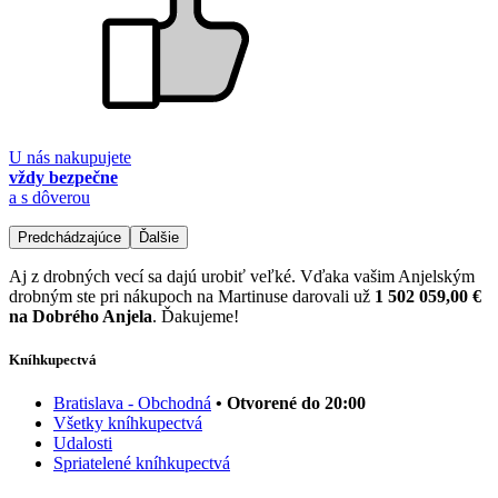
U nás nakupujete
vždy bezpečne
a s dôverou
Predchádzajúce
Ďalšie
Aj z drobných vecí sa dajú urobiť veľké. Vďaka vašim Anjelským
drobným ste pri nákupoch na Martinuse darovali už
1 502 059,00 €
na Dobrého Anjela
. Ďakujeme!
Kníhkupectvá
Bratislava - Obchodná
• Otvorené do 20:00
Všetky kníhkupectvá
Udalosti
Spriatelené kníhkupectvá