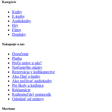
Kategórie
Knihy
E-knihy
Audioknihy
Hry
Filmy
Doplnky
Nakupujte u nás
Doručenie
Platba
Prečo práve u nás?
Najčastejšie otázky
Rezervácia v kníhkupectve
Ako čítať e-knihy
Ako počúvať audioknihy
Pre školy a knižnice
Reklamácie
Knihomoľský pomocník
Odstúpiť od zmluvy
Martinus