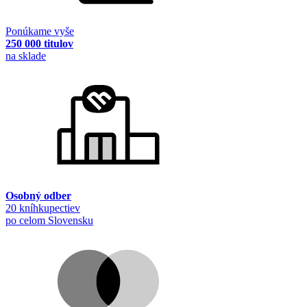
Ponúkame vyše
250 000 titulov
na sklade
Osobný odber
20 kníhkupectiev
po celom Slovensku