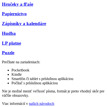
Hrnčeky a fľaše
Papiernictvo
Zápisníky a kalendáre
Hudba
LP platne
Puzzle
Prečítate na zariadeniach:
Pocketbook
Kindle
Smartfón či tablet s príslušnou aplikáciou
Počítač s príslušnou aplikáciou
Nie je možné meniť veľkosť písma, formát je preto vhodný skôr pre
väčšie obrazovky.
Viac informácií v
našich návodoch