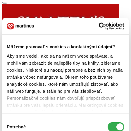
Môžeme pracovať s cookies a kontaktnými údajmi?
Aby sme vedeli, ako sa na našom webe správate, a
mohli vám zobraziť tie najlepšie tipy na knihy, zbierame
cookies. Niektoré sú naozaj potrebné a bez nich by naša
stránka vôbec nefungovala. Okrem toho používame
analytické cookies, ktoré nám umožňujú zisťovať, ako
náš web funguje, a stále ho pre vás zlepšovať.
Personalizačné cookies nám dovoľujú prispôsobovať
stránku pre vašu lepšiu orientáciu. Marketingové cookies
nám zas umožňujú zobrazenie relevantnej reklamy.
Niektoré údaje zdieľame aj s tretími stranami. Veľmi by
Výber
nám pomohlo, keby sme mohli používať všetky tieto
Potrebné
súhlasu