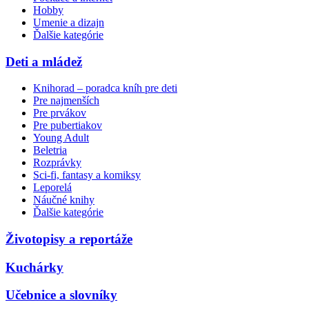
Hobby
Umenie a dizajn
Ďalšie kategórie
Deti a mládež
Knihorad – poradca kníh pre deti
Pre najmenších
Pre prvákov
Pre pubertiakov
Young Adult
Beletria
Rozprávky
Sci-fi, fantasy a komiksy
Leporelá
Náučné knihy
Ďalšie kategórie
Životopisy a reportáže
Kuchárky
Učebnice a slovníky