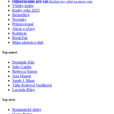
Odporúčame pre vás
Knižné tipy ušité na mieru vám
Všetky knihy
Knihy roka 2025
Bestsellery
Novinky
Pripravované
Akcie a zľavy
Kolekcie
BookTok
Mám záujem o titul
Top autori
Dominik Dán
Julie Caplin
Rebecca Yarros
Ana Huang
Sarah J. Maas
Táňa Keleová Vasilková
Lucinda Riley
Top série
Romantické úteky