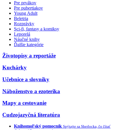
Pre prvákov
Pre pubertiakov
Young Adult
Beletria
Rozprávky
Sci-fi, fantasy a komiksy
Leporelá
Náučné knihy
Ďalšie kategórie
Životopisy a reportáže
Kuchárky
Učebnice a slovníky
Náboženstvo a ezoterika
Mapy a cestovanie
Cudzojazyčná literatúra
Knihomoľský pomocník
Spýtajte sa Sherlocka, čo čítať