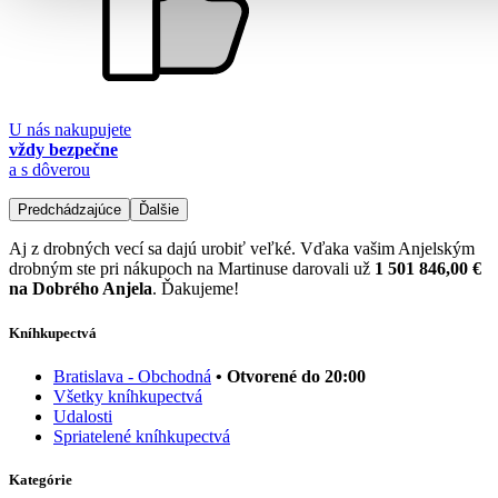
U nás nakupujete
vždy bezpečne
a s dôverou
Predchádzajúce
Ďalšie
Aj z drobných vecí sa dajú urobiť veľké. Vďaka vašim Anjelským
drobným ste pri nákupoch na Martinuse darovali už
1 501 846,00 €
na Dobrého Anjela
. Ďakujeme!
Kníhkupectvá
Bratislava - Obchodná
• Otvorené do 20:00
Všetky kníhkupectvá
Udalosti
Spriatelené kníhkupectvá
Kategórie