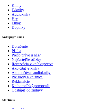
Knihy
E-knihy
Audioknihy
Hry
Filmy
Doplnky
Nakupujte u nás
Doručenie
Platba
Prečo práve u nás?
Najčastejšie otázky
Rezervácia v kníhkupectve
Ako čítať e-knihy
Ako počúvať audioknihy
Pre školy a knižnice
Reklamácie
Knihomoľský pomocník
Odstúpiť od zmluvy
Martinus