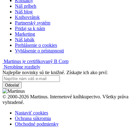
Kontakty
Náš príbeh
Náš blog
Knihovrátok
Partnerský systém
Pridaj sa k nám
Marketing
Náš labák
Prehlásenie o cookies
Vyhlásenie o prístupnosti
Martinus je certifikovaný B Corp
Nerobíme rozdiely
Najlepšie novinky sú tie knižné. Získajte ich ako prví:
Odoslať
© 2000-2026 Martinus. Internetové kníhkupectvo. Všetky práva
vyhradené.
Nastaviť cookies
Ochrana súkromia
Obchodné podmienky