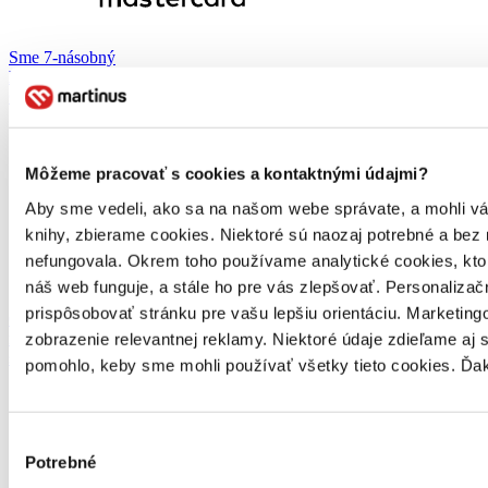
Sme 7-násobný
MasterCard
Obchodník roka
Môžeme pracovať s cookies a kontaktnými údajmi?
Aby sme vedeli, ako sa na našom webe správate, a mohli vám 
knihy, zbierame cookies. Niektoré sú naozaj potrebné a bez
nefungovala. Okrem toho používame analytické cookies, kt
náš web funguje, a stále ho pre vás zlepšovať. Personaliza
prispôsobovať stránku pre vašu lepšiu orientáciu. Marketi
Organizujeme
zobrazenie relevantnej reklamy. Niektoré údaje zdieľame aj 
množstvo besied
s autormi
pomohlo, keby sme mohli používať všetky tieto cookies. Ďa
Výber
Potrebné
súhlasu