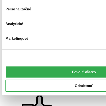
Personalizačné
Podporujeme
Analytické
čítanie
s porozumením
Marketingové
Povoliť všetko
Tovar skladom
expedujeme
okamžite
Odmietnuť