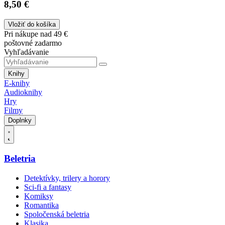
8,50 €
Vložiť do košíka
Pri nákupe nad 49 €
poštovné zadarmo
Vyhľadávanie
Knihy
E-knihy
Audioknihy
Hry
Filmy
Doplnky
Beletria
Detektívky, trilery a horory
Sci-fi a fantasy
Komiksy
Romantika
Spoločenská beletria
Klasika