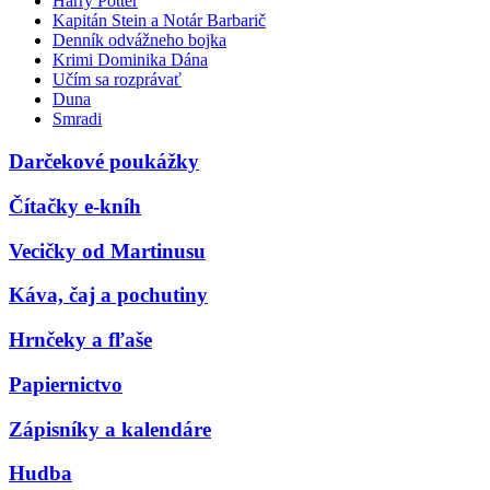
Harry Potter
Kapitán Stein a Notár Barbarič
Denník odvážneho bojka
Krimi Dominika Dána
Učím sa rozprávať
Duna
Smradi
Darčekové poukážky
Čítačky e-kníh
Vecičky od Martinusu
Káva, čaj a pochutiny
Hrnčeky a fľaše
Papiernictvo
Zápisníky a kalendáre
Hudba