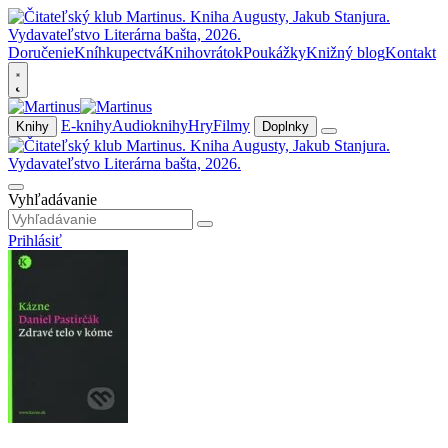
Doručenie
Kníhkupectvá
Knihovrátok
Poukážky
Knižný blog
Kontakt
E-knihy
Audioknihy
Hry
Filmy
Knihy
Doplnky
Vyhľadávanie
Prihlásiť