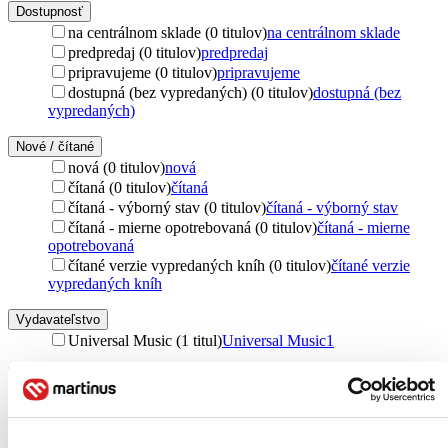
Dostupnosť
na centrálnom sklade (0 titulov)
na centrálnom sklade
predpredaj (0 titulov)
predpredaj
pripravujeme (0 titulov)
pripravujeme
dostupná (bez vypredaných) (0 titulov)
dostupná (bez
vypredaných)
Nové / čítané
nová (0 titulov)
nová
čítaná (0 titulov)
čítaná
čítaná - výborný stav (0 titulov)
čítaná - výborný stav
čítaná - mierne opotrebovaná (0 titulov)
čítaná - mierne
opotrebovaná
čítané verzie vypredaných kníh (0 titulov)
čítané verzie
vypredaných kníh
Vydavateľstvo
Universal Music (1 titul)
Universal Music
1
Obal
LP obal (1 titul)
LP obal
1
Zúžiť výber