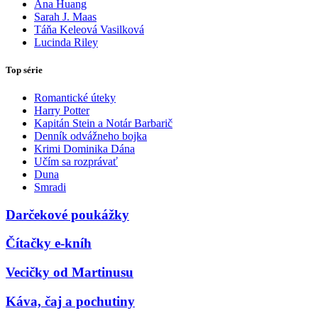
Ana Huang
Sarah J. Maas
Táňa Keleová Vasilková
Lucinda Riley
Top série
Romantické úteky
Harry Potter
Kapitán Stein a Notár Barbarič
Denník odvážneho bojka
Krimi Dominika Dána
Učím sa rozprávať
Duna
Smradi
Darčekové poukážky
Čítačky e-kníh
Vecičky od Martinusu
Káva, čaj a pochutiny