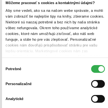
Môžeme pracovať s cookies a kontaktnými údajmi?
Zoradiť
Aby sme vedeli, ako sa na našom webe správate, a mohli
vám zobraziť tie najlepšie tipy na knihy, zbierame cookies.
Niektoré sú naozaj potrebné a bez nich by naša stránka
vôbec nefungovala. Okrem toho používame analytické
Bestsellery
cookies, ktoré nám umožňujú zisťovať, ako náš web
Top hodnotené
Novinky
funguje, a stále ho pre vás zlepšovať. Personalizačné
Najdrahšie
cookies nám dovoľujú prispôsobovať stránku pre vašu
Najlacnejšie
lepšiu orientáciu. Marketingové cookies nám zas
Najvyššia zľava
umožňujú zobrazenie relevantnej reklamy. Niektoré údaje
zdieľame aj s tretími stranami. Veľmi by nám pomohlo,
Výber
keby sme mohli používať všetky tieto cookies. Ďakujeme!
Potrebné
súhlasu
Personalizačné
Analytické