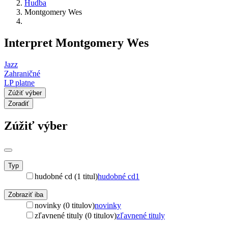
Hudba
Montgomery Wes
Interpret Montgomery Wes
Jazz
Zahraničné
LP platne
Zúžiť výber
Zoradiť
Zúžiť výber
Typ
hudobné cd (1 titul)
hudobné cd
1
Zobraziť iba
novinky (0 titulov)
novinky
zľavnené tituly (0 titulov)
zľavnené tituly