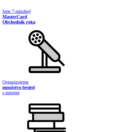
Sme 7-násobný
MasterCard
Obchodník roka
Organizujeme
množstvo besied
s autormi