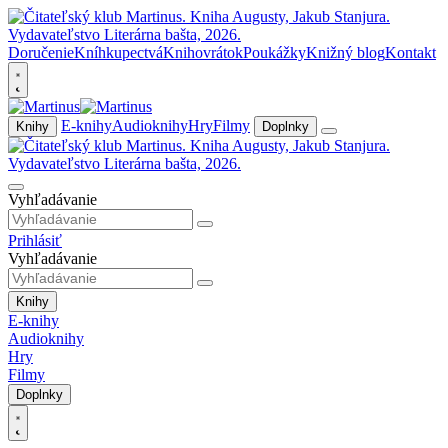
Doručenie
Kníhkupectvá
Knihovrátok
Poukážky
Knižný blog
Kontakt
E-knihy
Audioknihy
Hry
Filmy
Knihy
Doplnky
Vyhľadávanie
Prihlásiť
Vyhľadávanie
Knihy
E-knihy
Audioknihy
Hry
Filmy
Doplnky