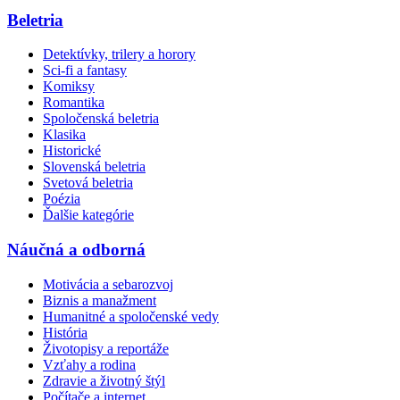
Beletria
Detektívky, trilery a horory
Sci-fi a fantasy
Komiksy
Romantika
Spoločenská beletria
Klasika
Historické
Slovenská beletria
Svetová beletria
Poézia
Ďalšie kategórie
Náučná a odborná
Motivácia a sebarozvoj
Biznis a manažment
Humanitné a spoločenské vedy
História
Životopisy a reportáže
Vzťahy a rodina
Zdravie a životný štýl
Počítače a internet