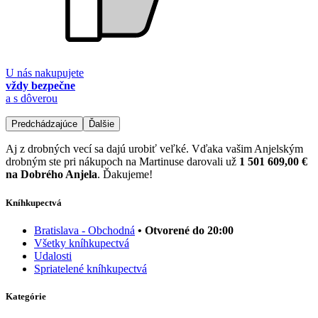
U nás nakupujete
vždy bezpečne
a s dôverou
Predchádzajúce
Ďalšie
Aj z drobných vecí sa dajú urobiť veľké. Vďaka vašim Anjelským
drobným ste pri nákupoch na Martinuse darovali už
1 501 609,00 €
na Dobrého Anjela
. Ďakujeme!
Kníhkupectvá
Bratislava - Obchodná
• Otvorené do 20:00
Všetky kníhkupectvá
Udalosti
Spriatelené kníhkupectvá
Kategórie