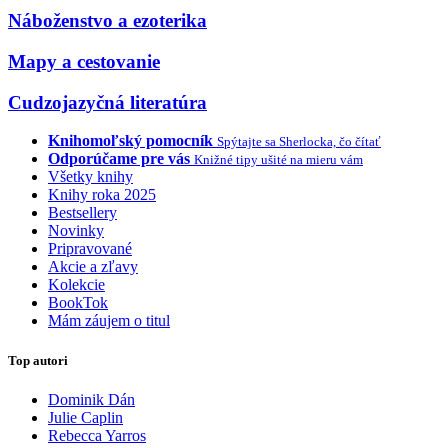
Náboženstvo a ezoterika
Mapy a cestovanie
Cudzojazyčná literatúra
Knihomoľský pomocník
Spýtajte sa Sherlocka, čo čítať
Odporúčame pre vás
Knižné tipy ušité na mieru vám
Všetky knihy
Knihy roka 2025
Bestsellery
Novinky
Pripravované
Akcie a zľavy
Kolekcie
BookTok
Mám záujem o titul
Top autori
Dominik Dán
Julie Caplin
Rebecca Yarros