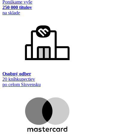
Ponúkame vyše
250 000 titulov
na sklade
Osobný odber
20 kníhkupectiev
po celom Slovensku