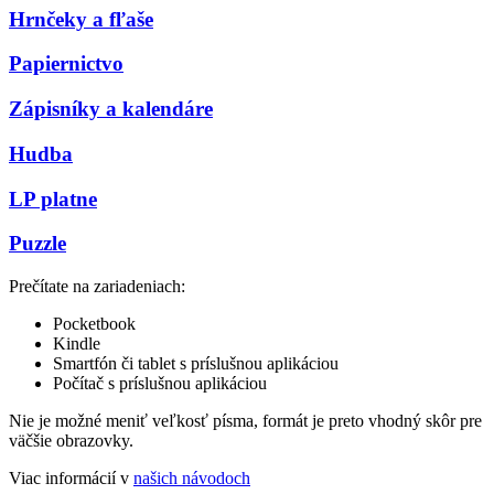
Hrnčeky a fľaše
Papiernictvo
Zápisníky a kalendáre
Hudba
LP platne
Puzzle
Prečítate na zariadeniach:
Pocketbook
Kindle
Smartfón či tablet s príslušnou aplikáciou
Počítač s príslušnou aplikáciou
Nie je možné meniť veľkosť písma, formát je preto vhodný skôr pre
väčšie obrazovky.
Viac informácií v
našich návodoch