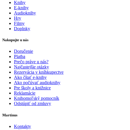
Knihy
E-knihy
Audioknihy
Hry
Filmy
Doplnky
Nakupujte u nás
Doručenie
Platba
Prečo práve u nás?
Najčastejšie otázky
Rezervácia v kníhkupectve
Ako čítať e-knihy
Ako počúvať audioknihy
Pre školy a knižnice
Reklamácie
Knihomoľský pomocník
Odstúpiť od zmluvy
Martinus
Kontakty