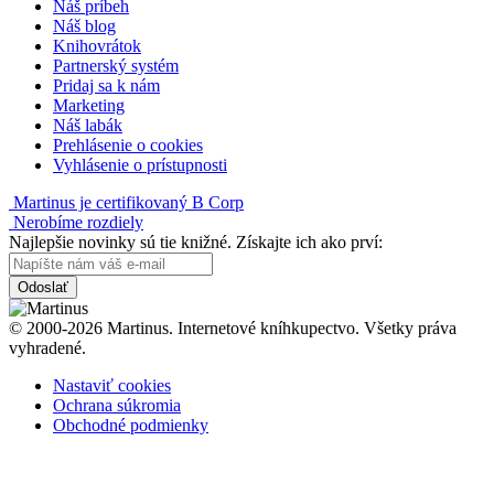
Náš príbeh
Náš blog
Knihovrátok
Partnerský systém
Pridaj sa k nám
Marketing
Náš labák
Prehlásenie o cookies
Vyhlásenie o prístupnosti
Martinus je certifikovaný B Corp
Nerobíme rozdiely
Najlepšie novinky sú tie knižné. Získajte ich ako prví:
Odoslať
© 2000-2026 Martinus. Internetové kníhkupectvo. Všetky práva
vyhradené.
Nastaviť cookies
Ochrana súkromia
Obchodné podmienky