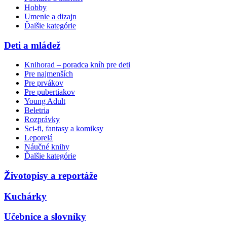
Hobby
Umenie a dizajn
Ďalšie kategórie
Deti a mládež
Knihorad – poradca kníh pre deti
Pre najmenších
Pre prvákov
Pre pubertiakov
Young Adult
Beletria
Rozprávky
Sci-fi, fantasy a komiksy
Leporelá
Náučné knihy
Ďalšie kategórie
Životopisy a reportáže
Kuchárky
Učebnice a slovníky