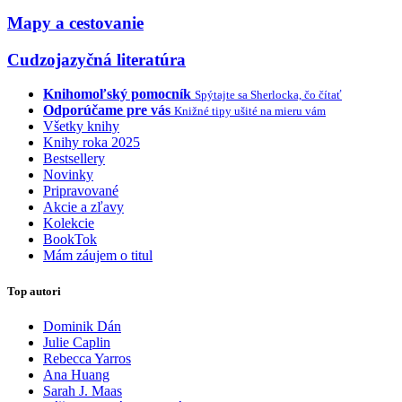
Mapy a cestovanie
Cudzojazyčná literatúra
Knihomoľský pomocník
Spýtajte sa Sherlocka, čo čítať
Odporúčame pre vás
Knižné tipy ušité na mieru vám
Všetky knihy
Knihy roka 2025
Bestsellery
Novinky
Pripravované
Akcie a zľavy
Kolekcie
BookTok
Mám záujem o titul
Top autori
Dominik Dán
Julie Caplin
Rebecca Yarros
Ana Huang
Sarah J. Maas