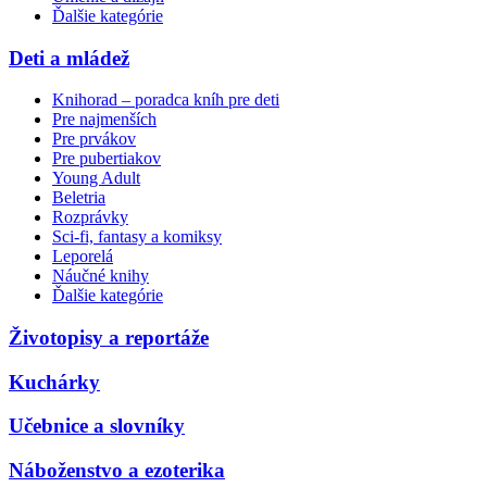
Ďalšie kategórie
Deti a mládež
Knihorad – poradca kníh pre deti
Pre najmenších
Pre prvákov
Pre pubertiakov
Young Adult
Beletria
Rozprávky
Sci-fi, fantasy a komiksy
Leporelá
Náučné knihy
Ďalšie kategórie
Životopisy a reportáže
Kuchárky
Učebnice a slovníky
Náboženstvo a ezoterika