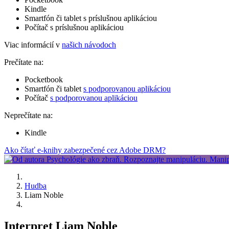
Kindle
Smartfón či tablet s príslušnou aplikáciou
Počítač s príslušnou aplikáciou
Viac informácií v
našich návodoch
Prečítate na:
Pocketbook
Smartfón či tablet
s podporovanou aplikáciou
Počítač
s podporovanou aplikáciou
Neprečítate na:
Kindle
Ako čítať e-knihy zabezpečené cez Adobe DRM?
Hudba
Liam Noble
Interpret Liam Noble