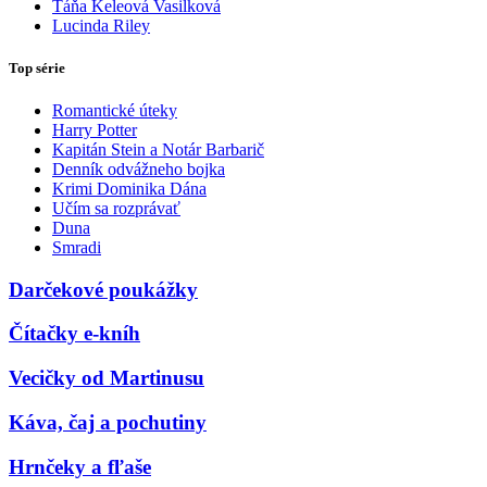
Táňa Keleová Vasilková
Lucinda Riley
Top série
Romantické úteky
Harry Potter
Kapitán Stein a Notár Barbarič
Denník odvážneho bojka
Krimi Dominika Dána
Učím sa rozprávať
Duna
Smradi
Darčekové poukážky
Čítačky e-kníh
Vecičky od Martinusu
Káva, čaj a pochutiny
Hrnčeky a fľaše