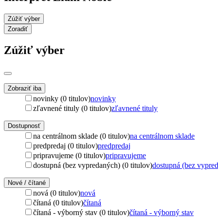
Zúžiť výber
Zoradiť
Zúžiť výber
Zobraziť iba
novinky (0 titulov)
novinky
zľavnené tituly (0 titulov)
zľavnené tituly
Dostupnosť
na centrálnom sklade (0 titulov)
na centrálnom sklade
predpredaj (0 titulov)
predpredaj
pripravujeme (0 titulov)
pripravujeme
dostupná (bez vypredaných) (0 titulov)
dostupná (bez vypre
Nové / čítané
nová (0 titulov)
nová
čítaná (0 titulov)
čítaná
čítaná - výborný stav (0 titulov)
čítaná - výborný stav