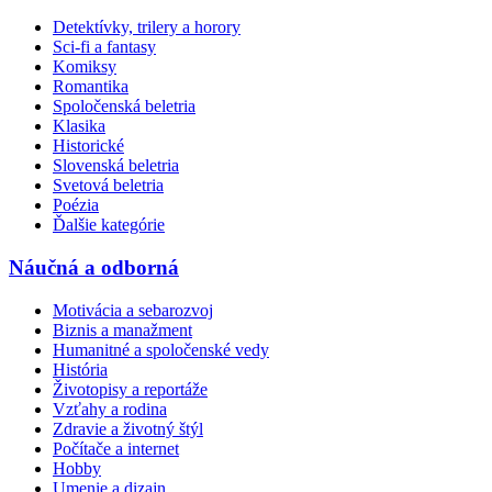
Detektívky, trilery a horory
Sci-fi a fantasy
Komiksy
Romantika
Spoločenská beletria
Klasika
Historické
Slovenská beletria
Svetová beletria
Poézia
Ďalšie kategórie
Náučná a odborná
Motivácia a sebarozvoj
Biznis a manažment
Humanitné a spoločenské vedy
História
Životopisy a reportáže
Vzťahy a rodina
Zdravie a životný štýl
Počítače a internet
Hobby
Umenie a dizajn