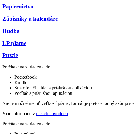
Papiernictvo
Zápisníky a kalendáre
Hudba
LP platne
Puzzle
Prečítate na zariadeniach:
Pocketbook
Kindle
Smartfón či tablet s príslušnou aplikáciou
Počítač s príslušnou aplikáciou
Nie je možné meniť veľkosť písma, formát je preto vhodný skôr pre 
Viac informácií v
našich návodoch
Prečítate na zariadeniach:
Pocketbook