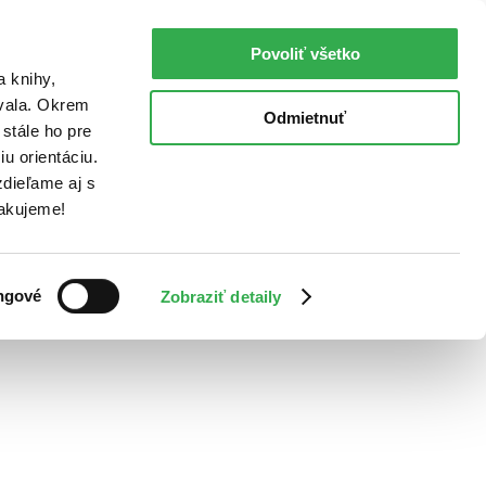
Povoliť všetko
a knihy,
ovala. Okrem
Odmietnuť
stále ho pre
u orientáciu.
dieľame aj s
Ďakujeme!
ngové
Zobraziť detaily