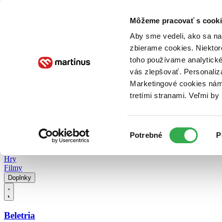
Doručenie
Kníhkupectvá
Knihovrátok
Poukážky
Knižný blog
Kontakt
Môžeme pracovať s cooki
Aby sme vedeli, ako sa na 
zbierame cookies. Niektor
E-knihy
Audioknihy
Hry
Filmy
Knihy
Doplnky
toho používame analytické
vás zlepšovať. Personaliz
Vyhľadávanie
Marketingové cookies nám 
tretími stranami. Veľmi b
Prihlásiť
Vyhľadávanie
Výber
Knihy
Potrebné
P
súhlasu
E-knihy
Audioknihy
Hry
Filmy
Doplnky
Beletria