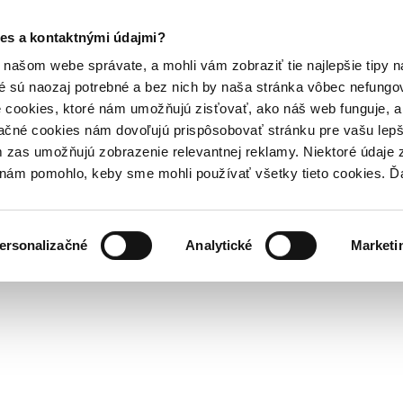
es a kontaktnými údajmi?
našom webe správate, a mohli vám zobraziť tie najlepšie tipy n
é sú naozaj potrebné a bez nich by naša stránka vôbec nefung
 cookies, ktoré nám umožňujú zisťovať, ako náš web funguje, a 
ačné cookies nám dovoľujú prispôsobovať stránku pre vašu lepši
zas umožňujú zobrazenie relevantnej reklamy. Niektoré údaje z
y nám pomohlo, keby sme mohli používať všetky tieto cookies. 
ersonalizačné
Analytické
Marketi