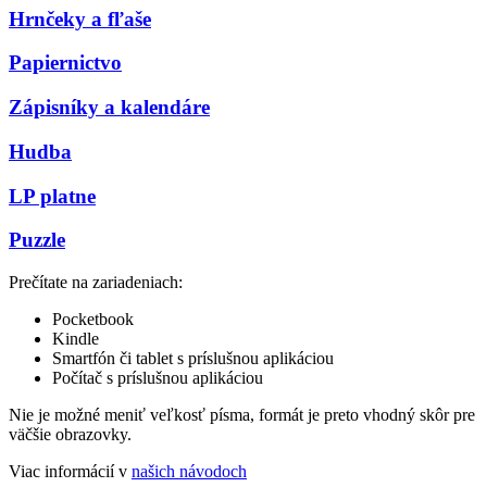
Hrnčeky a fľaše
Papiernictvo
Zápisníky a kalendáre
Hudba
LP platne
Puzzle
Prečítate na zariadeniach:
Pocketbook
Kindle
Smartfón či tablet s príslušnou aplikáciou
Počítač s príslušnou aplikáciou
Nie je možné meniť veľkosť písma, formát je preto vhodný skôr pre
väčšie obrazovky.
Viac informácií v
našich návodoch