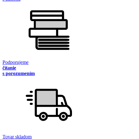
Podporujeme
čítanie
s porozumením
Tovar skladom