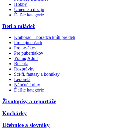
Hobby
Umenie a dizajn
Ďalšie kategórie
Deti a mládež
Knihorad – poradca kníh pre deti
Pre najmenších
Pre prvákov
Pre pubertiakov
Young Adult
Beletria
Rozprávky
Sci-fi, fantasy a komiksy
Leporelá
Náučné knihy
Ďalšie kategórie
Životopisy a reportáže
Kuchárky
Učebnice a slovníky