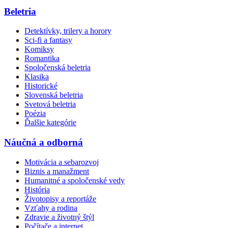
Beletria
Detektívky, trilery a horory
Sci-fi a fantasy
Komiksy
Romantika
Spoločenská beletria
Klasika
Historické
Slovenská beletria
Svetová beletria
Poézia
Ďalšie kategórie
Náučná a odborná
Motivácia a sebarozvoj
Biznis a manažment
Humanitné a spoločenské vedy
História
Životopisy a reportáže
Vzťahy a rodina
Zdravie a životný štýl
Počítače a internet