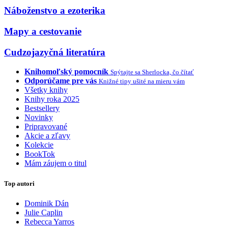
Náboženstvo a ezoterika
Mapy a cestovanie
Cudzojazyčná literatúra
Knihomoľský pomocník
Spýtajte sa Sherlocka, čo čítať
Odporúčame pre vás
Knižné tipy ušité na mieru vám
Všetky knihy
Knihy roka 2025
Bestsellery
Novinky
Pripravované
Akcie a zľavy
Kolekcie
BookTok
Mám záujem o titul
Top autori
Dominik Dán
Julie Caplin
Rebecca Yarros