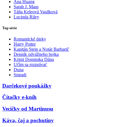
Ana Huang
Sarah J. Maas
Táňa Keleová Vasilková
Lucinda Riley
Top série
Romantické úteky
Harry Potter
Kapitán Stein a Notár Barbarič
Denník odvážneho bojka
Krimi Dominika Dána
Učím sa rozprávať
Duna
Smradi
Darčekové poukážky
Čítačky e-kníh
Vecičky od Martinusu
Káva, čaj a pochutiny