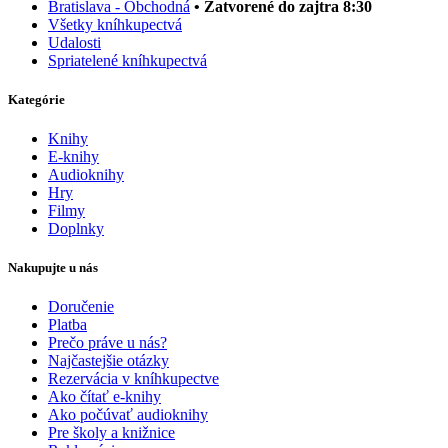
Bratislava - Obchodná
• Zatvorené do zajtra 8:30
Všetky kníhkupectvá
Udalosti
Spriatelené kníhkupectvá
Kategórie
Knihy
E-knihy
Audioknihy
Hry
Filmy
Doplnky
Nakupujte u nás
Doručenie
Platba
Prečo práve u nás?
Najčastejšie otázky
Rezervácia v kníhkupectve
Ako čítať e-knihy
Ako počúvať audioknihy
Pre školy a knižnice