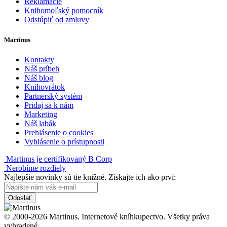
Reklamácie
Knihomoľský pomocník
Odstúpiť od zmluvy
Martinus
Kontakty
Náš príbeh
Náš blog
Knihovrátok
Partnerský systém
Pridaj sa k nám
Marketing
Náš labák
Prehlásenie o cookies
Vyhlásenie o prístupnosti
Martinus je certifikovaný B Corp
Nerobíme rozdiely
Najlepšie novinky sú tie knižné. Získajte ich ako prví:
Odoslať
© 2000-2026 Martinus. Internetové kníhkupectvo. Všetky práva
vyhradené.