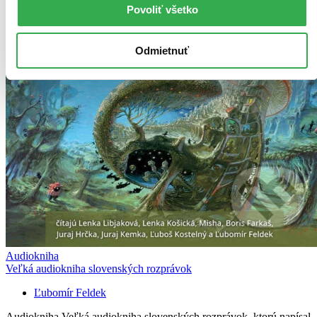
Povoliť všetko
Odmietnuť
Audiokniha
Veľká audiokniha slovenských rozprávok
Ľubomír Feldek
Audiokniha Veľká audiokniha slovenských rozprávok, ktorú napísal