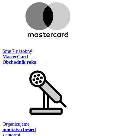
Sme 7-násobný
MasterCard
Obchodník roka
Organizujeme
množstvo besied
s autormi