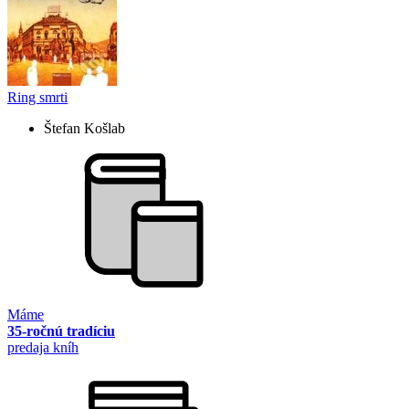
Ring smrti
Štefan Košlab
Máme
35-ročnú tradíciu
predaja kníh