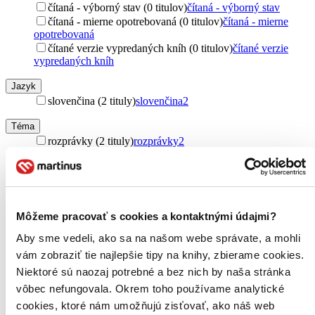
čítaná - výborný stav (0 titulov)
čítaná - výborný stav
čítaná - mierne opotrebovaná (0 titulov)
čítaná - mierne
opotrebovaná
čítané verzie vypredaných kníh (0 titulov)
čítané verzie
vypredaných kníh
Jazyk
slovenčina (2 tituly)
slovenčina
2
Téma
rozprávky (2 tituly)
rozprávky
2
príbehy (2 tituly)
príbehy
2
slovenská tvorba (2 tituly)
slovenská tvorba
2
Pre koho
pre deti (2 tituly)
pre deti
2
Môžeme pracovať s cookies a kontaktnými údajmi?
Autor
Aby sme vedeli, ako sa na našom webe správate, a mohli
Ľubomír Feldek (2 tituly)
Ľubomír Feldek
2
vám zobraziť tie najlepšie tipy na knihy, zbierame cookies.
Niektoré sú naozaj potrebné a bez nich by naša stránka
Vydavateľstvo
vôbec nefungovala. Okrem toho používame analytické
Wisteria Books, Slovart (2 tituly)
Wisteria Books, Slovart
2
cookies, ktoré nám umožňujú zisťovať, ako náš web
Formát