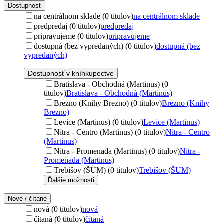
Dostupnosť
na centrálnom sklade (0 titulov)
na centrálnom sklade
predpredaj (0 titulov)
predpredaj
pripravujeme (0 titulov)
pripravujeme
dostupná (bez vypredaných) (0 titulov)
dostupná (bez
vypredaných)
Dostupnosť v kníhkupectve
Bratislava - Obchodná (Martinus) (0
titulov)
Bratislava - Obchodná (Martinus)
Brezno (Knihy Brezno) (0 titulov)
Brezno (Knihy
Brezno)
Levice (Martinus) (0 titulov)
Levice (Martinus)
Nitra - Centro (Martinus) (0 titulov)
Nitra - Centro
(Martinus)
Nitra - Promenada (Martinus) (0 titulov)
Nitra -
Promenada (Martinus)
Trebišov (ŠUM) (0 titulov)
Trebišov (ŠUM)
Ďalšie možnosti
Nové / čítané
nová (0 titulov)
nová
čítaná (0 titulov)
čítaná