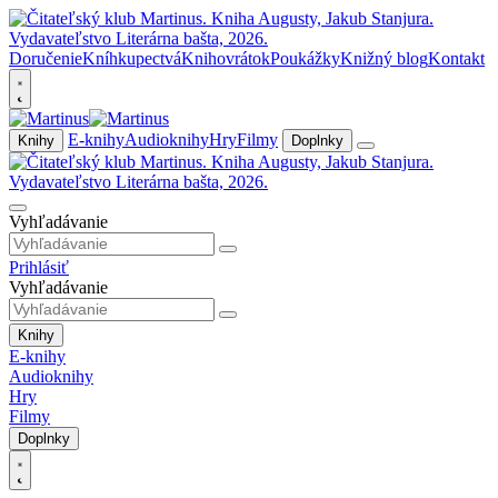
Doručenie
Kníhkupectvá
Knihovrátok
Poukážky
Knižný blog
Kontakt
E-knihy
Audioknihy
Hry
Filmy
Knihy
Doplnky
Vyhľadávanie
Prihlásiť
Vyhľadávanie
Knihy
E-knihy
Audioknihy
Hry
Filmy
Doplnky