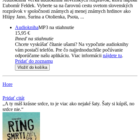
Ľubomír Feldek. Vyberte sa na čarovnú cestu svetom slovenských
rozprávok v spoločnosti známych aj menej známych hrdinov ako
Hlúpy Jano, Šurina a Otolienka, Psota, ...
Audiokniha
MP3 na stiahnutie
15,95 €
Ihneď na stiahnutie
Chcete vyskúšať čítanie ušami? Na vypočutie audioknihy
vám postačí telefón. Pre čo najjednoduchšie počúvanie
odporúčame našu aplikáciu. Viac informácii
nájdete tu
.
Pridať do zoznamu
Vložiť do košíka
Hore
Pridať citát
A ty máš krásne srdce, to je viac ako nejaké šaty. Šaty si kúpiš, no
srdce nie.