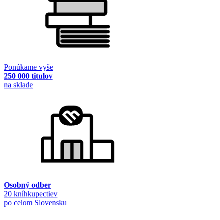
Ponúkame vyše
250 000 titulov
na sklade
Osobný odber
20 kníhkupectiev
po celom Slovensku