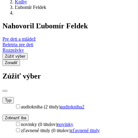
Knihy
Ľubomír Feldek
Nahovoril Ľubomír Feldek
Pre deti a mládež
Beletria pre deti
Rozprávky
Zúžiť výber
Zoradiť
Zúžiť výber
Typ
audiokniha (2 tituly)
audiokniha
2
Zobraziť iba
novinky (0 titulov)
novinky
zľavnené tituly (0 titulov)
zľavnené tituly