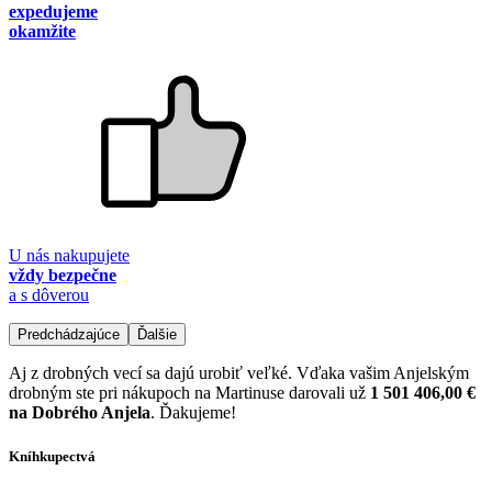
expedujeme
okamžite
U nás nakupujete
vždy bezpečne
a s dôverou
Predchádzajúce
Ďalšie
Aj z drobných vecí sa dajú urobiť veľké. Vďaka vašim Anjelským
drobným ste pri nákupoch na Martinuse darovali už
1 501 406,00 €
na Dobrého Anjela
. Ďakujeme!
Kníhkupectvá