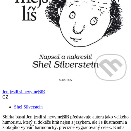
Jen jestli si nevymejšlíš
CZ
Shel Silverstein
Sbírka básní Jen jestli si nevymejšlíš představuje autora jako velkého
humoristu, který si dokáže hrát nejen s jazykem, ale i s ilustracemi a
z obojího vytváří harmonický, precizně vygradovaný celek. Kniha