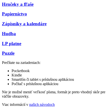
Hrnčeky a fľaše
Papiernictvo
Zápisníky a kalendáre
Hudba
LP platne
Puzzle
Prečítate na zariadeniach:
Pocketbook
Kindle
Smartfón či tablet s príslušnou aplikáciou
Počítač s príslušnou aplikáciou
Nie je možné meniť veľkosť písma, formát je preto vhodný skôr pre
väčšie obrazovky.
Viac informácií v
našich návodoch