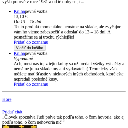
vyšla poprvé v roce 1981 a od té doby se jí ...
Kniha
pevná väzba
13,10 €
Do 13 – 18 dní
Tento produkt momentálne nemáme na sklade, ale zvyčajne
vám ho vieme zabezpečiť a odoslať do 13 – 18 dní. A
posnažíme sa aj trochu rýchlejšie!
Pridať do zoznamu
Vložiť do košíka
Kniha
pevná väzba
Vypredané
Ach, mrzí nás to, z tejto knihy sa už predali všetky výtlačky a
nemáme ju na sklade my ani vydavateľ :( Teoreticky však
môžete mať šťastie v niektorých iných obchodoch, ktoré ešte
nepredali posledné kusy.
Pridať do zoznamu
Hore
Pridať citát
Človek spoznáva ľudí práve tak podľa toho, o čom hovoria, ako aj
podľa toho, o čom nehovoria nič.