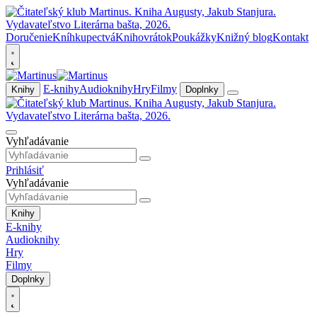
Doručenie
Kníhkupectvá
Knihovrátok
Poukážky
Knižný blog
Kontakt
E-knihy
Audioknihy
Hry
Filmy
Knihy
Doplnky
Vyhľadávanie
Prihlásiť
Vyhľadávanie
Knihy
E-knihy
Audioknihy
Hry
Filmy
Doplnky