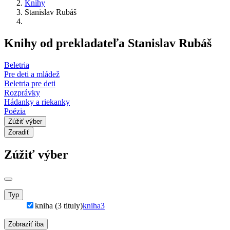
Knihy
Stanislav Rubáš
Knihy od prekladateľa Stanislav Rubáš
Beletria
Pre deti a mládež
Beletria pre deti
Rozprávky
Hádanky a riekanky
Poézia
Zúžiť výber
Zoradiť
Zúžiť výber
Typ
kniha (3 tituly)
kniha
3
Zobraziť iba