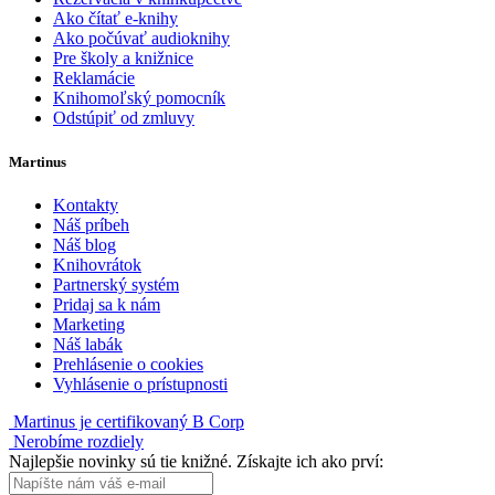
Ako čítať e-knihy
Ako počúvať audioknihy
Pre školy a knižnice
Reklamácie
Knihomoľský pomocník
Odstúpiť od zmluvy
Martinus
Kontakty
Náš príbeh
Náš blog
Knihovrátok
Partnerský systém
Pridaj sa k nám
Marketing
Náš labák
Prehlásenie o cookies
Vyhlásenie o prístupnosti
Martinus je certifikovaný B Corp
Nerobíme rozdiely
Najlepšie novinky sú tie knižné. Získajte ich ako prví: