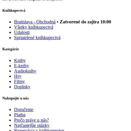
Kníhkupectvá
Bratislava - Obchodná
• Zatvorené do zajtra 10:00
Všetky kníhkupectvá
Udalosti
Spriatelené kníhkupectvá
Kategórie
Knihy
E-knihy
Audioknihy
Hry
Filmy
Doplnky
Nakupujte u nás
Doručenie
Platba
Prečo práve u nás?
Najčastejšie otázky
Rezervácia v kníhkupectve