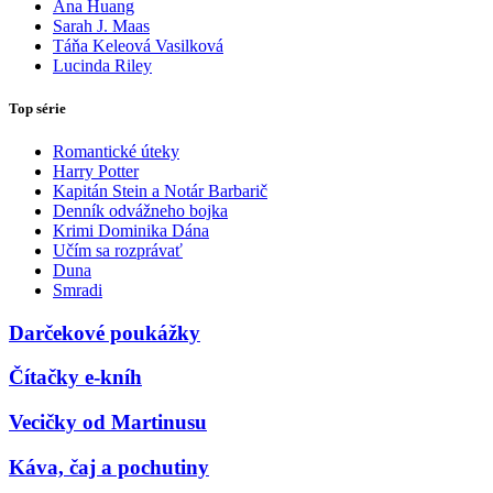
Ana Huang
Sarah J. Maas
Táňa Keleová Vasilková
Lucinda Riley
Top série
Romantické úteky
Harry Potter
Kapitán Stein a Notár Barbarič
Denník odvážneho bojka
Krimi Dominika Dána
Učím sa rozprávať
Duna
Smradi
Darčekové poukážky
Čítačky e-kníh
Vecičky od Martinusu
Káva, čaj a pochutiny