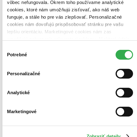
vôbec nefungovala. Okrem toho používame analytické
cookies, ktoré nám umožňujú zisťovať, ako náš web
funguje, a stále ho pre vás zlepšovať. Personalizačné
cookies nám dovoľujú prispôsobovať stránku pre vašu
lepšiu orientáciu. Marketingové cookies nám zas
umožňujú zobrazenie relevantnej reklamy. Niektoré údaje
zdieľame aj s tretími stranami. Veľmi by nám pomohlo,
Výber
keby sme mohli používať všetky tieto cookies. Ďakujeme!
Potrebné
súhlasu
Personalizačné
Analytické
Když si šlápneš na tkaničku
CZ
Marketingové
Shel Silverstein
Neudělal jsem si kličku, šlápnul jsem si na tkaničku a teď padám do
vzduchu nad stromy a nad okapy, nad střechy a komín s čápy. V
Zobraziť detaily