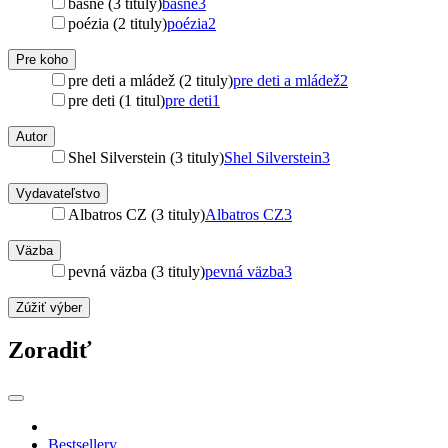
básne (3 tituly)
básne
3
poézia (2 tituly)
poézia
2
Pre koho
pre deti a mládež (2 tituly)
pre deti a mládež
2
pre deti (1 titul)
pre deti
1
Autor
Shel Silverstein (3 tituly)
Shel Silverstein
3
Vydavateľstvo
Albatros CZ (3 tituly)
Albatros CZ
3
Väzba
pevná väzba (3 tituly)
pevná väzba
3
Zúžiť výber
Zoradiť
Bestsellery