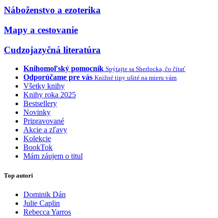
Náboženstvo a ezoterika
Mapy a cestovanie
Cudzojazyčná literatúra
Knihomoľský pomocník
Spýtajte sa Sherlocka, čo čítať
Odporúčame pre vás
Knižné tipy ušité na mieru vám
Všetky knihy
Knihy roka 2025
Bestsellery
Novinky
Pripravované
Akcie a zľavy
Kolekcie
BookTok
Mám záujem o titul
Top autori
Dominik Dán
Julie Caplin
Rebecca Yarros