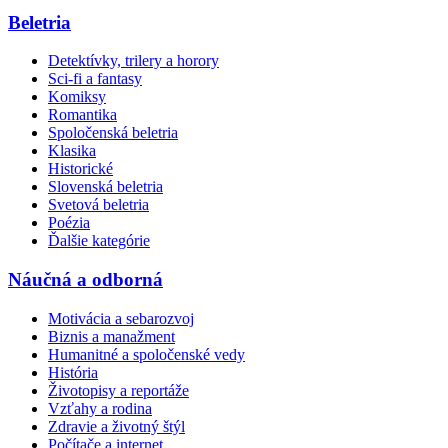
Beletria
Detektívky, trilery a horory
Sci-fi a fantasy
Komiksy
Romantika
Spoločenská beletria
Klasika
Historické
Slovenská beletria
Svetová beletria
Poézia
Ďalšie kategórie
Náučná a odborná
Motivácia a sebarozvoj
Biznis a manažment
Humanitné a spoločenské vedy
História
Životopisy a reportáže
Vzťahy a rodina
Zdravie a životný štýl
Počítače a internet