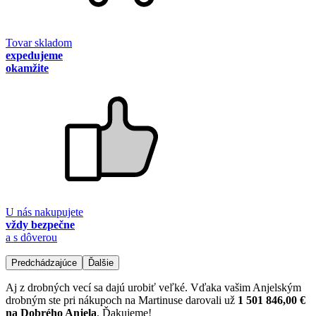
Tovar skladom
expedujeme
okamžite
U nás nakupujete
vždy bezpečne
a s dôverou
Predchádzajúce
Ďalšie
Aj z drobných vecí sa dajú urobiť veľké. Vďaka vašim Anjelským
drobným ste pri nákupoch na Martinuse darovali už
1 501 846,00 €
na Dobrého Anjela
. Ďakujeme!