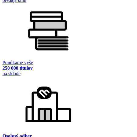
predaja kníh
Ponúkame vyše
250 000 titulov
na sklade
Osobný odber