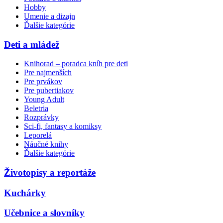
Hobby
Umenie a dizajn
Ďalšie kategórie
Deti a mládež
Knihorad – poradca kníh pre deti
Pre najmenších
Pre prvákov
Pre pubertiakov
Young Adult
Beletria
Rozprávky
Sci-fi, fantasy a komiksy
Leporelá
Náučné knihy
Ďalšie kategórie
Životopisy a reportáže
Kuchárky
Učebnice a slovníky