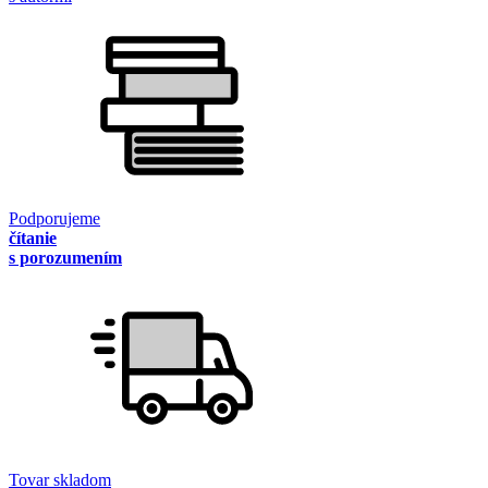
Podporujeme
čítanie
s porozumením
Tovar skladom