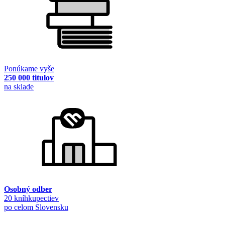
Ponúkame vyše
250 000 titulov
na sklade
Osobný odber
20 kníhkupectiev
po celom Slovensku