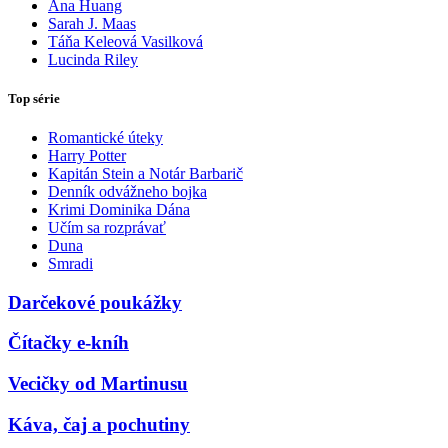
Ana Huang
Sarah J. Maas
Táňa Keleová Vasilková
Lucinda Riley
Top série
Romantické úteky
Harry Potter
Kapitán Stein a Notár Barbarič
Denník odvážneho bojka
Krimi Dominika Dána
Učím sa rozprávať
Duna
Smradi
Darčekové poukážky
Čítačky e-kníh
Vecičky od Martinusu
Káva, čaj a pochutiny