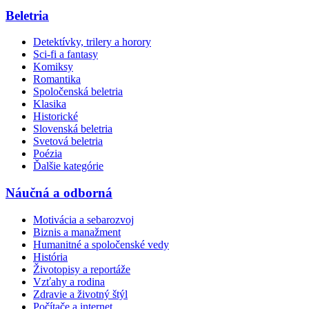
Beletria
Detektívky, trilery a horory
Sci-fi a fantasy
Komiksy
Romantika
Spoločenská beletria
Klasika
Historické
Slovenská beletria
Svetová beletria
Poézia
Ďalšie kategórie
Náučná a odborná
Motivácia a sebarozvoj
Biznis a manažment
Humanitné a spoločenské vedy
História
Životopisy a reportáže
Vzťahy a rodina
Zdravie a životný štýl
Počítače a internet