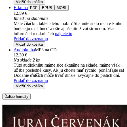
Vložiť do košíka
E-kniha
PDF
EPUB
MOBI
12,59 €
Ihneď na stiahnutie
Máte čítačku, tablet alebo mobil? Stiahnite si do nich e-knihu:
budete ju mať hneď a ešte aj ušetríte život stromom. Viac
informácii o e-knihách
nájdete tu
.
Pridať do zoznamu
Vložiť do košíka
Audiokniha
MP3 na CD
12,30 €
Na sklade 2 ks
Túto audioknihu máme síce aktuálne na sklade, máme však
už iba posledné kusy. Ak ju chcete mať rýchlo, ponáhľajte sa!
Dodanie ďalších môže trvať dlhšie, zvyčajne do piatich dní.
Pridať do zoznamu
Vložiť do košíka
Ďalšie formáty