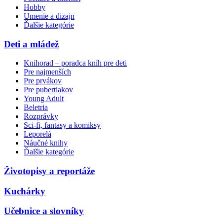
Hobby
Umenie a dizajn
Ďalšie kategórie
Deti a mládež
Knihorad – poradca kníh pre deti
Pre najmenších
Pre prvákov
Pre pubertiakov
Young Adult
Beletria
Rozprávky
Sci-fi, fantasy a komiksy
Leporelá
Náučné knihy
Ďalšie kategórie
Životopisy a reportáže
Kuchárky
Učebnice a slovníky