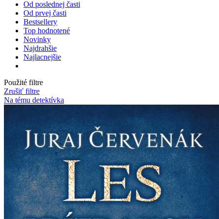
Od poslednej časti
Od prvej časti
Bestsellery
Top hodnotené
Novinky
Najdrahšie
Najlacnejšie
Použité filtre
Zrušiť filtre
Na tému detektívka