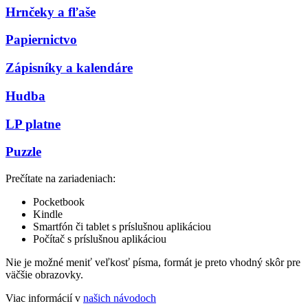
Hrnčeky a fľaše
Papiernictvo
Zápisníky a kalendáre
Hudba
LP platne
Puzzle
Prečítate na zariadeniach:
Pocketbook
Kindle
Smartfón či tablet s príslušnou aplikáciou
Počítač s príslušnou aplikáciou
Nie je možné meniť veľkosť písma, formát je preto vhodný skôr pre
väčšie obrazovky.
Viac informácií v
našich návodoch