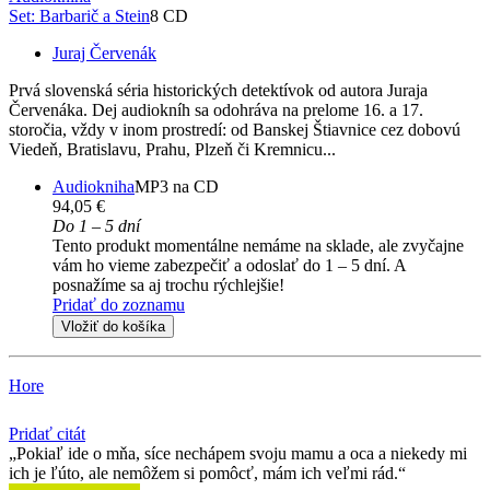
Set: Barbarič a Stein
8 CD
Juraj Červenák
Prvá slovenská séria historických detektívok od autora Juraja
Červenáka. Dej audiokníh sa odohráva na prelome 16. a 17.
storočia, vždy v inom prostredí: od Banskej Štiavnice cez dobovú
Viedeň, Bratislavu, Prahu, Plzeň či Kremnicu...
Audiokniha
MP3 na CD
94,05 €
Do 1 – 5 dní
Tento produkt momentálne nemáme na sklade, ale zvyčajne
vám ho vieme zabezpečiť a odoslať do 1 – 5 dní. A
posnažíme sa aj trochu rýchlejšie!
Pridať do zoznamu
Vložiť do košíka
Hore
Pridať citát
Pokiaľ ide o mňa, síce nechápem svoju mamu a oca a niekedy mi
ich je ľúto, ale nemôžem si pomôcť, mám ich veľmi rád.