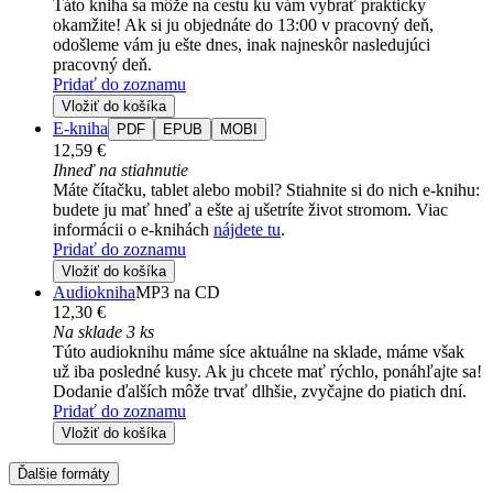
Táto kniha sa môže na cestu ku vám vybrať prakticky
okamžite! Ak si ju objednáte do 13:00 v pracovný deň,
odošleme vám ju ešte dnes, inak najneskôr nasledujúci
pracovný deň.
Pridať do zoznamu
Vložiť do košíka
E-kniha
PDF
EPUB
MOBI
12,59 €
Ihneď na stiahnutie
Máte čítačku, tablet alebo mobil? Stiahnite si do nich e-knihu:
budete ju mať hneď a ešte aj ušetríte život stromom. Viac
informácii o e-knihách
nájdete tu
.
Pridať do zoznamu
Vložiť do košíka
Audiokniha
MP3 na CD
12,30 €
Na sklade 3 ks
Túto audioknihu máme síce aktuálne na sklade, máme však
už iba posledné kusy. Ak ju chcete mať rýchlo, ponáhľajte sa!
Dodanie ďalších môže trvať dlhšie, zvyčajne do piatich dní.
Pridať do zoznamu
Vložiť do košíka
Ďalšie formáty