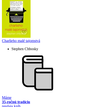
Charlieho malé tajomstvá
Stephen Chbosky
Máme
35-ročnú tradíciu
predaja kníh