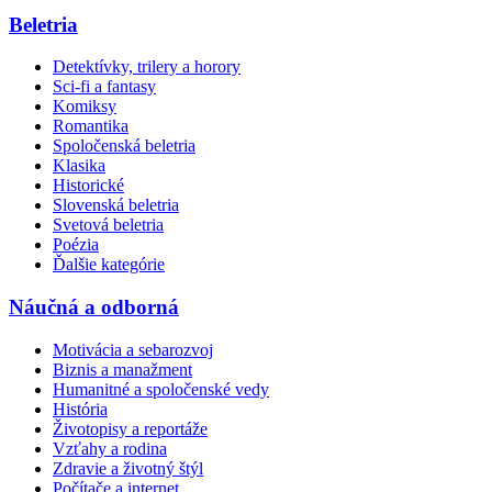
Beletria
Detektívky, trilery a horory
Sci-fi a fantasy
Komiksy
Romantika
Spoločenská beletria
Klasika
Historické
Slovenská beletria
Svetová beletria
Poézia
Ďalšie kategórie
Náučná a odborná
Motivácia a sebarozvoj
Biznis a manažment
Humanitné a spoločenské vedy
História
Životopisy a reportáže
Vzťahy a rodina
Zdravie a životný štýl
Počítače a internet