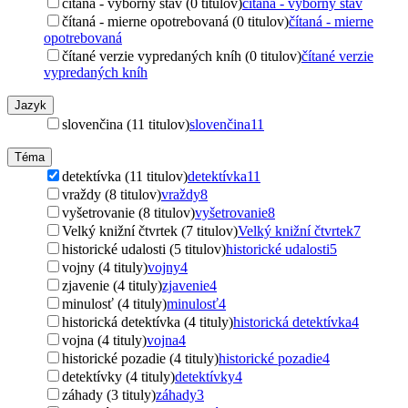
čítaná - výborný stav (0 titulov)
čítaná - výborný stav
čítaná - mierne opotrebovaná (0 titulov)
čítaná - mierne
opotrebovaná
čítané verzie vypredaných kníh (0 titulov)
čítané verzie
vypredaných kníh
Jazyk
slovenčina (11 titulov)
slovenčina
11
Téma
detektívka (11 titulov)
detektívka
11
vraždy (8 titulov)
vraždy
8
vyšetrovanie (8 titulov)
vyšetrovanie
8
Velký knižní čtvrtek (7 titulov)
Velký knižní čtvrtek
7
historické udalosti (5 titulov)
historické udalosti
5
vojny (4 tituly)
vojny
4
zjavenie (4 tituly)
zjavenie
4
minulosť (4 tituly)
minulosť
4
historická detektívka (4 tituly)
historická detektívka
4
vojna (4 tituly)
vojna
4
historické pozadie (4 tituly)
historické pozadie
4
detektívky (4 tituly)
detektívky
4
záhady (3 tituly)
záhady
3