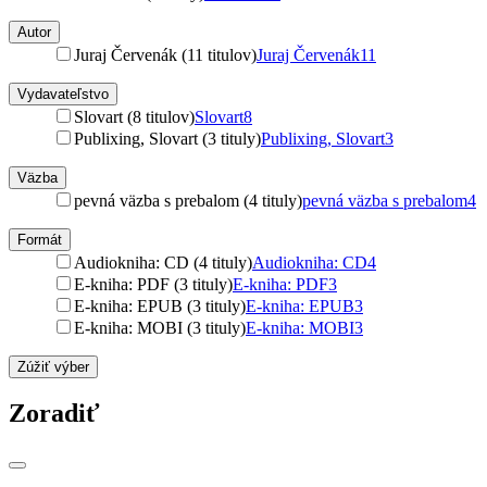
Autor
Juraj Červenák (11 titulov)
Juraj Červenák
11
Vydavateľstvo
Slovart (8 titulov)
Slovart
8
Publixing, Slovart (3 tituly)
Publixing, Slovart
3
Väzba
pevná väzba s prebalom (4 tituly)
pevná väzba s prebalom
4
Formát
Audiokniha: CD (4 tituly)
Audiokniha: CD
4
E-kniha: PDF (3 tituly)
E-kniha: PDF
3
E-kniha: EPUB (3 tituly)
E-kniha: EPUB
3
E-kniha: MOBI (3 tituly)
E-kniha: MOBI
3
Zúžiť výber
Zoradiť