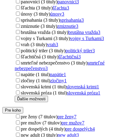
panovníci (3 tituly)
panovníci
3
šľachta (3 tituly)
šľachta
3
únosy (3 tituly)
únosy
3
sprisahania (3 tituly)
sprisahania
3
zmiznutie (3 tituly)
zmiznutie
3
brutálna vražda (3 tituly)
brutálna vražda
3
vojny s Turkami (3 tituly)
vojny s Turkami
3
vrah (3 tituly)
vrah
3
politický triler (3 tituly)
politický triler
3
šľachtičná (3 tituly)
šľachtičná
3
smrteľné nebezpečenstvo (3 tituly)
smrteľné
nebezpečenstvo
3
napätie (1 titul)
napätie
1
zločiny (1 titul)
zločiny
1
slovenská krimi (1 titul)
slovenská krimi
1
slovenská próza (1 titul)
slovenská próza
1
Ďalšie možnosti
Pre koho
pre ženy (7 titulov)
pre ženy
7
pre mužov (7 titulov)
pre mužov
7
pre dospelých (4 tituly)
pre dospelých
4
new adult (3 tituly)
new adult
3