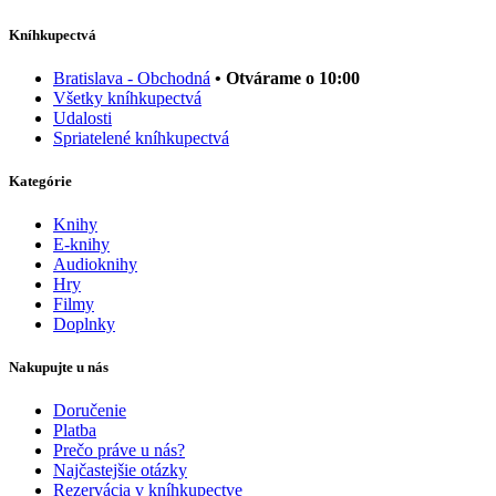
Kníhkupectvá
Bratislava - Obchodná
• Otvárame o 10:00
Všetky kníhkupectvá
Udalosti
Spriatelené kníhkupectvá
Kategórie
Knihy
E-knihy
Audioknihy
Hry
Filmy
Doplnky
Nakupujte u nás
Doručenie
Platba
Prečo práve u nás?
Najčastejšie otázky
Rezervácia v kníhkupectve