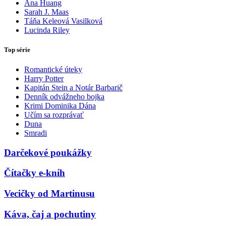
Ana Huang
Sarah J. Maas
Táňa Keleová Vasilková
Lucinda Riley
Top série
Romantické úteky
Harry Potter
Kapitán Stein a Notár Barbarič
Denník odvážneho bojka
Krimi Dominika Dána
Učím sa rozprávať
Duna
Smradi
Darčekové poukážky
Čítačky e-kníh
Vecičky od Martinusu
Káva, čaj a pochutiny