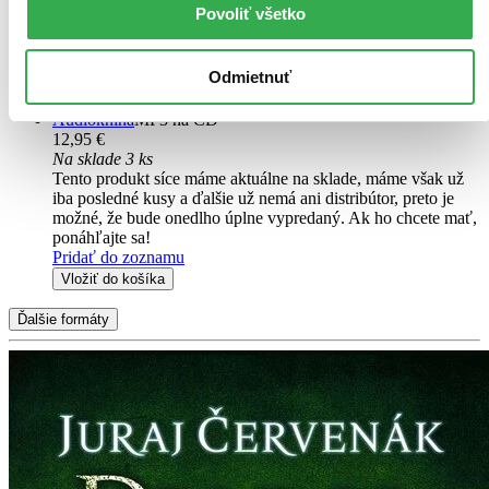
Povoliť všetko
Máte čítačku, tablet alebo mobil? Stiahnite si do nich e-knihu:
budete ju mať hneď a ešte aj ušetríte život stromom. Viac
informácii o e-knihách
nájdete tu
.
Odmietnuť
Pridať do zoznamu
Vložiť do košíka
Audiokniha
MP3 na CD
12,95 €
Na sklade 3 ks
Tento produkt síce máme aktuálne na sklade, máme však už
iba posledné kusy a ďalšie už nemá ani distribútor, preto je
možné, že bude onedlho úplne vypredaný. Ak ho chcete mať,
ponáhľajte sa!
Pridať do zoznamu
Vložiť do košíka
Ďalšie formáty