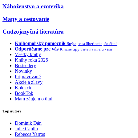
Náboženstvo a ezoterika
Mapy a cestovanie
Cudzojazyčná literatúra
Knihomoľský pomocník
Spýtajte sa Sherlocka, čo čítať
Odporúčame pre vás
Knižné tipy ušité na mieru vám
Všetky knihy
Knihy roka 2025
Bestsellery
Novinky
Pripravované
Akcie a zľavy
Kolekcie
BookTok
Mám záujem o titul
Top autori
Dominik Dán
Julie Caplin
Rebecca Yarros