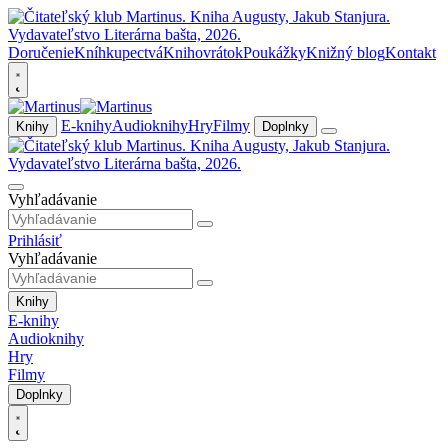
Doručenie
Kníhkupectvá
Knihovrátok
Poukážky
Knižný blog
Kontakt
E-knihy
Audioknihy
Hry
Filmy
Knihy
Doplnky
Vyhľadávanie
Prihlásiť
Vyhľadávanie
Knihy
E-knihy
Audioknihy
Hry
Filmy
Doplnky