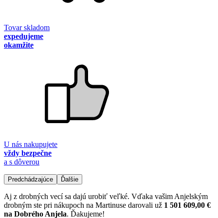
Tovar skladom
expedujeme
okamžite
U nás nakupujete
vždy bezpečne
a s dôverou
Predchádzajúce
Ďalšie
Aj z drobných vecí sa dajú urobiť veľké. Vďaka vašim Anjelským
drobným ste pri nákupoch na Martinuse darovali už
1 501 609,00 €
na Dobrého Anjela
. Ďakujeme!