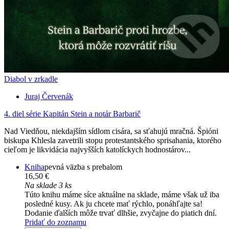
Diabol v zrkadle
Juraj Červenák
4. diel série
Kapitán Stein a notár Barbarič
Nad Viedňou, niekdajším sídlom cisára, sa sťahujú mračná. Špióni
biskupa Khlesla zavetrili stopu protestantského sprisahania, ktorého
cieľom je likvidácia najvyšších katolíckych hodnostárov...
Kniha
pevná väzba s prebalom
16,50 €
Na sklade 3 ks
Túto knihu máme síce aktuálne na sklade, máme však už iba
posledné kusy. Ak ju chcete mať rýchlo, ponáhľajte sa!
Dodanie ďalších môže trvať dlhšie, zvyčajne do piatich dní.
Pridať do zoznamu