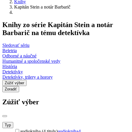
Knihy
Kapitán Stein a notár Barbarič
Knihy zo série Kapitán Stein a notár
Barbarič na tému detektívka
Sledovať sériu
Beletria
Odborné a náučné
Humanitné a spoločenské vedy
História
Detektívky
Detektívky, trilery a horory
Zúžiť výber
Zoradiť
Zúžiť výber
Typ
audiokniha (4 tituly)
audiokniha
4