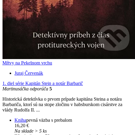
Mŕtvy na Pekelnom vrchu
Juraj Červenák
1. diel série
Kapitán Stein a notár Barbarič
Martinusáčka odporúča
5
Historická detektívka o prvom prípade kapitána Steina a notára
Barbariča, ktorí sú na stope zločinu v habsburskom cisárstve za
vlády Rudolfa II. ...
Kniha
pevná väzba s prebalom
16,20 €
Na sklade > 5 ks