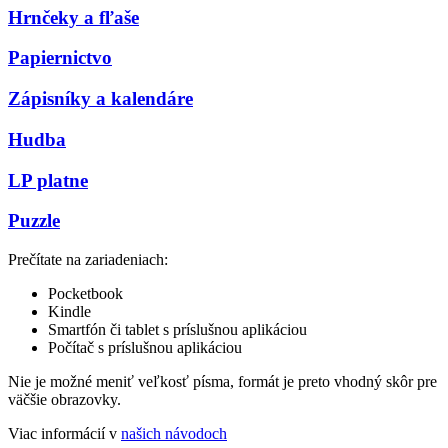
Hrnčeky a fľaše
Papiernictvo
Zápisníky a kalendáre
Hudba
LP platne
Puzzle
Prečítate na zariadeniach:
Pocketbook
Kindle
Smartfón či tablet s príslušnou aplikáciou
Počítač s príslušnou aplikáciou
Nie je možné meniť veľkosť písma, formát je preto vhodný skôr pre
väčšie obrazovky.
Viac informácií v
našich návodoch