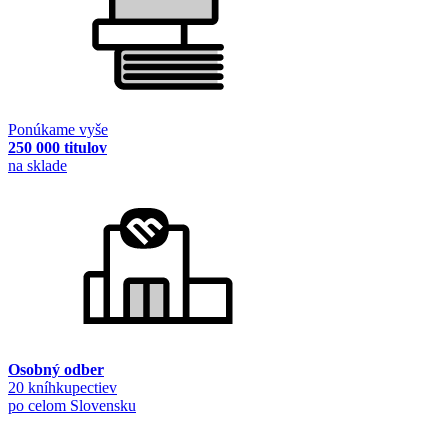
Ponúkame vyše
250 000 titulov
na sklade
Osobný odber
20 kníhkupectiev
po celom Slovensku