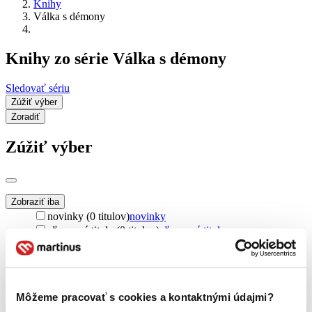
Knihy
Válka s démony
Knihy zo série Válka s démony
Sledovať sériu
Zúžiť výber
Zoradiť
Zúžiť výber
Zobraziť iba
novinky (0 titulov)
novinky
zľavnené tituly (0 titulov)
zľavnené tituly
Dostupnosť
na centrálnom sklade (0 titulov)
na centrálnom sklade
predpredaj (0 titulov)
predpredaj
Môžeme pracovať s cookies a kontaktnými údajmi?
pripravujeme (0 titulov)
pripravujeme
dostupná (bez vypredaných) (0 titulov)
dostupná (bez