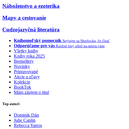
Náboženstvo a ezoterika
Mapy a cestovanie
Cudzojazyčná literatúra
Knihomoľský pomocník
Spýtajte sa Sherlocka, čo čítať
Odporúčame pre vás
Knižné tipy ušité na mieru vám
Všetky knihy
Knihy roka 2025
Bestsellery
Novinky
Pripravované
Akcie a zľavy
Kolekcie
BookTok
Mám záujem o titul
Top autori
Dominik Dán
Julie Caplin
Rebecca Yarros