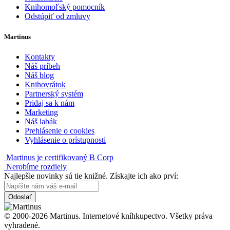
Knihomoľský pomocník
Odstúpiť od zmluvy
Martinus
Kontakty
Náš príbeh
Náš blog
Knihovrátok
Partnerský systém
Pridaj sa k nám
Marketing
Náš labák
Prehlásenie o cookies
Vyhlásenie o prístupnosti
Martinus je certifikovaný B Corp
Nerobíme rozdiely
Najlepšie novinky sú tie knižné. Získajte ich ako prví:
Odoslať
© 2000-2026 Martinus. Internetové kníhkupectvo. Všetky práva
vyhradené.