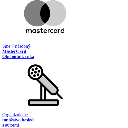
Sme 7-násobný
MasterCard
Obchodník roka
Organizujeme
množstvo besied
s autormi