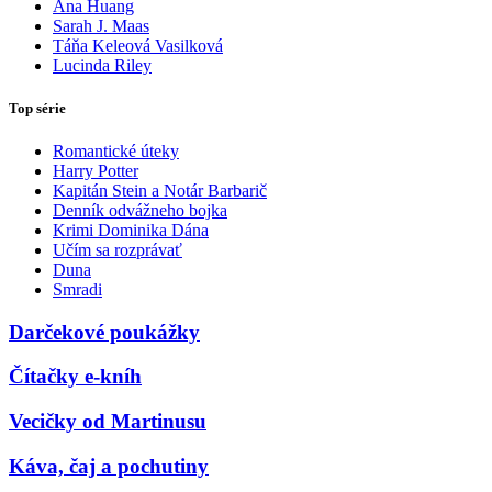
Ana Huang
Sarah J. Maas
Táňa Keleová Vasilková
Lucinda Riley
Top série
Romantické úteky
Harry Potter
Kapitán Stein a Notár Barbarič
Denník odvážneho bojka
Krimi Dominika Dána
Učím sa rozprávať
Duna
Smradi
Darčekové poukážky
Čítačky e-kníh
Vecičky od Martinusu
Káva, čaj a pochutiny