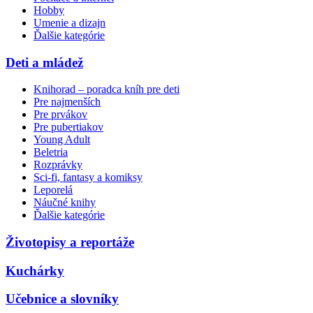
Hobby
Umenie a dizajn
Ďalšie kategórie
Deti a mládež
Knihorad – poradca kníh pre deti
Pre najmenších
Pre prvákov
Pre pubertiakov
Young Adult
Beletria
Rozprávky
Sci-fi, fantasy a komiksy
Leporelá
Náučné knihy
Ďalšie kategórie
Životopisy a reportáže
Kuchárky
Učebnice a slovníky