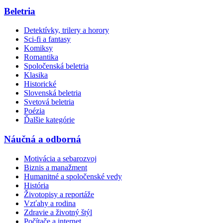
Beletria
Detektívky, trilery a horory
Sci-fi a fantasy
Komiksy
Romantika
Spoločenská beletria
Klasika
Historické
Slovenská beletria
Svetová beletria
Poézia
Ďalšie kategórie
Náučná a odborná
Motivácia a sebarozvoj
Biznis a manažment
Humanitné a spoločenské vedy
História
Životopisy a reportáže
Vzťahy a rodina
Zdravie a životný štýl
Počítače a internet