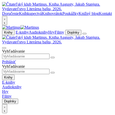
Doručenie
Kníhkupectvá
Knihovrátok
Poukážky
Knižný blog
Kontakt
E-knihy
Audioknihy
Hry
Filmy
Knihy
Doplnky
Vyhľadávanie
Prihlásiť
Vyhľadávanie
Knihy
E-knihy
Audioknihy
Hry
Filmy
Doplnky