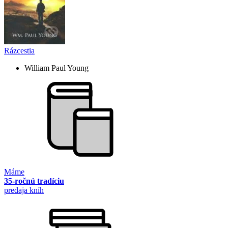
Rázcestia
William Paul Young
Máme
35-ročnú tradíciu
predaja kníh