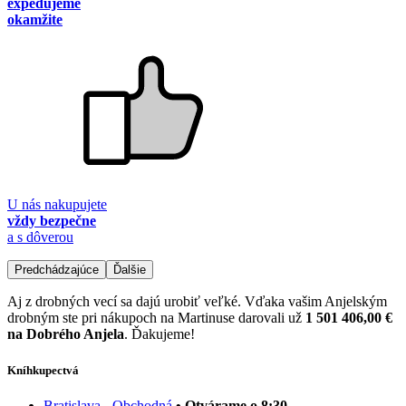
expedujeme
okamžite
U nás nakupujete
vždy bezpečne
a s dôverou
Predchádzajúce
Ďalšie
Aj z drobných vecí sa dajú urobiť veľké. Vďaka vašim Anjelským
drobným ste pri nákupoch na Martinuse darovali už
1 501 406,00 €
na Dobrého Anjela
. Ďakujeme!
Kníhkupectvá
Bratislava - Obchodná
• Otvárame o 8:30