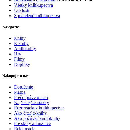
Všetky kníhkupectvá
Udalosti
Spriatelené kníhkupectvá
Kategórie
Knihy
E-knihy
Audioknihy
Hry
Filmy
Doplnky
Nakupujte u nás
Doručenie
Platba
Prečo práve u nás?
Najčastejšie otázky
Rezervácia v kníhkupectve
Ako čítať e-knihy
Ako počúvať audioknihy
Pre školy a knižnice
Reklamácie