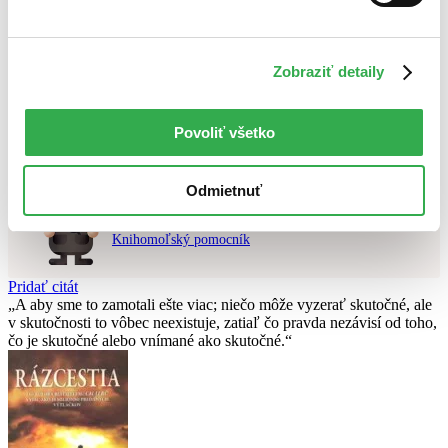
Najlacnejšie
Použité filtre
Zobraziť detaily
Zrušiť filtre
čítané - mierne opotrebované
Nebol nájdený
žiadny titul
vyhovujúci zadaným podmienkam.
Skúste prosím zmeniť vyhľadávaný výraz.
Povoliť všetko
Odmietnuť
Chcete poradiť knihu?
Náš pomocník Sherlock vám ju s radosťou vypátra!
Knihomoľský pomocník
Pridať citát
A aby sme to zamotali ešte viac; niečo môže vyzerať skutočné, ale
v skutočnosti to vôbec neexistuje, zatiaľ čo pravda nezávisí od toho,
čo je skutočné alebo vnímané ako skutočné.