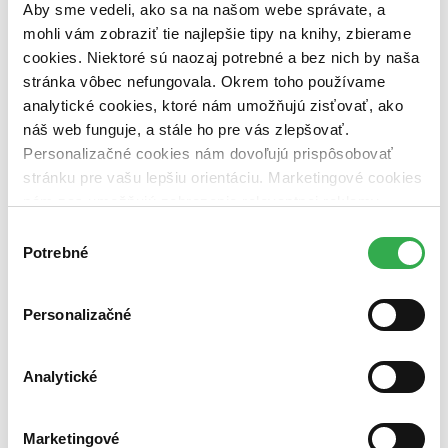
Aby sme vedeli, ako sa na našom webe správate, a
vypredaných)
mohli vám zobraziť tie najlepšie tipy na knihy, zbierame
Nové / čítané
cookies. Niektoré sú naozaj potrebné a bez nich by naša
nová (0 titulov)
nová
stránka vôbec nefungovala. Okrem toho používame
čítaná (0 titulov)
čítaná
analytické cookies, ktoré nám umožňujú zisťovať, ako
čítaná - výborný stav (0 titulov)
čítaná - výborný stav
náš web funguje, a stále ho pre vás zlepšovať.
čítaná - mierne opotrebovaná (0 titulov)
čítaná - mierne
opotrebovaná
Personalizačné cookies nám dovoľujú prispôsobovať
čítané verzie vypredaných kníh (0 titulov)
čítané verzie
stránku pre vašu lepšiu orientáciu. Marketingové cookies
vypredaných kníh
nám zas umožňujú zobrazenie relevantnej reklamy.
Niektoré údaje zdieľame aj s tretími stranami. Veľmi by
Zúžiť výber
Výber
nám pomohlo, keby sme mohli používať všetky tieto
Potrebné
súhlasu
Zoradiť
cookies. Ďakujeme!
Personalizačné
Od poslednej časti
Od prvej časti
Analytické
Bestsellery
Top hodnotené
Novinky
Najdrahšie
Marketingové