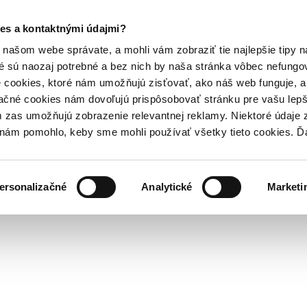
es a kontaktnými údajmi?
našom webe správate, a mohli vám zobraziť tie najlepšie tipy n
é sú naozaj potrebné a bez nich by naša stránka vôbec nefung
 cookies, ktoré nám umožňujú zisťovať, ako náš web funguje, a 
ačné cookies nám dovoľujú prispôsobovať stránku pre vašu lepši
zas umožňujú zobrazenie relevantnej reklamy. Niektoré údaje z
y nám pomohlo, keby sme mohli používať všetky tieto cookies. 
ersonalizačné
Analytické
Marketi