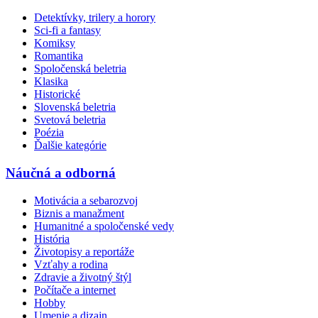
Detektívky, trilery a horory
Sci-fi a fantasy
Komiksy
Romantika
Spoločenská beletria
Klasika
Historické
Slovenská beletria
Svetová beletria
Poézia
Ďalšie kategórie
Náučná a odborná
Motivácia a sebarozvoj
Biznis a manažment
Humanitné a spoločenské vedy
História
Životopisy a reportáže
Vzťahy a rodina
Zdravie a životný štýl
Počítače a internet
Hobby
Umenie a dizajn