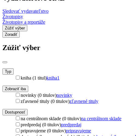
Sledovať vydavateľstvo
Životopisy
Životopisy a reportáže
Zúžiť výber
Zoradiť
Zúžiť výber
Typ
kniha (1 titul)
kniha
1
Zobraziť iba
novinky (0 titulov)
novinky
zľavnené tituly (0 titulov)
zľavnené tituly
Dostupnosť
na centrálnom sklade (0 titulov)
na centrálnom sklade
predpredaj (0 titulov)
predpredaj
pripravujeme (0 titulov)
pripravujeme