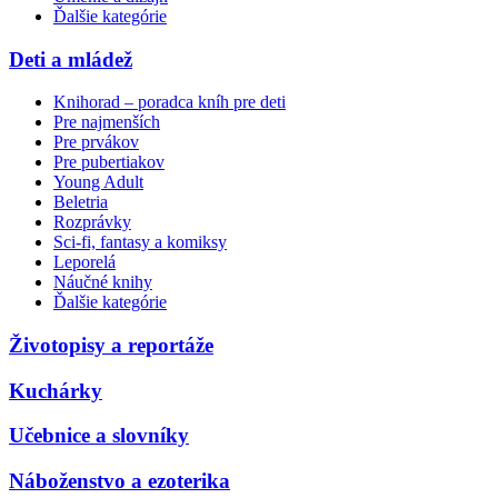
Ďalšie kategórie
Deti a mládež
Knihorad – poradca kníh pre deti
Pre najmenších
Pre prvákov
Pre pubertiakov
Young Adult
Beletria
Rozprávky
Sci-fi, fantasy a komiksy
Leporelá
Náučné knihy
Ďalšie kategórie
Životopisy a reportáže
Kuchárky
Učebnice a slovníky
Náboženstvo a ezoterika