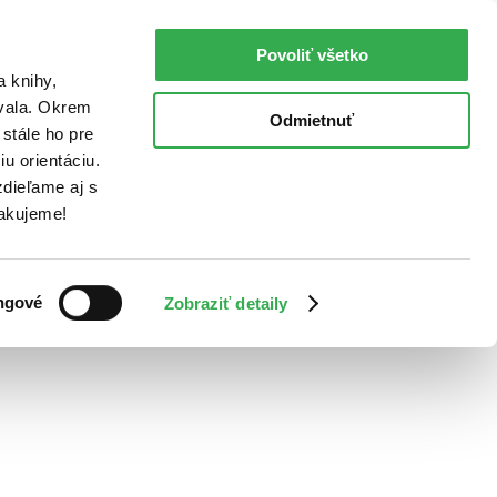
Povoliť všetko
a knihy,
ovala. Okrem
Odmietnuť
stále ho pre
u orientáciu.
dieľame aj s
Ďakujeme!
ngové
Zobraziť detaily