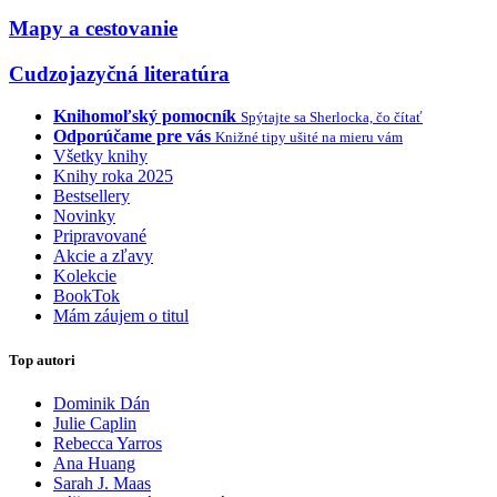
Mapy a cestovanie
Cudzojazyčná literatúra
Knihomoľský pomocník
Spýtajte sa Sherlocka, čo čítať
Odporúčame pre vás
Knižné tipy ušité na mieru vám
Všetky knihy
Knihy roka 2025
Bestsellery
Novinky
Pripravované
Akcie a zľavy
Kolekcie
BookTok
Mám záujem o titul
Top autori
Dominik Dán
Julie Caplin
Rebecca Yarros
Ana Huang
Sarah J. Maas