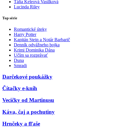
Táňa Keleová Vasilková
Lucinda Riley
Top série
Romantické úteky
Harry Potter
Kapitán Stein a Notár Barbarič
Denník odvážneho bojka
Krimi Dominika Dána
Učím sa rozprávať
Duna
Smradi
Darčekové poukážky
Čítačky e-kníh
Vecičky od Martinusu
Káva, čaj a pochutiny
Hrnčeky a fľaše