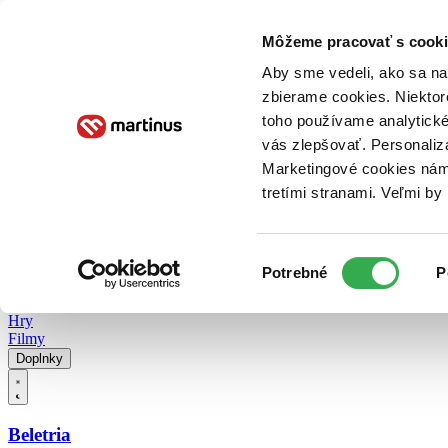
Doručenie
Kníhkupectvá
Knihovrátok
Poukážky
Knižný blog
Kontakt
Môžeme pracovať s cooki
Aby sme vedeli, ako sa na 
zbierame cookies. Niektor
E-knihy
Audioknihy
Hry
Filmy
Knihy
Doplnky
toho používame analytické
vás zlepšovať. Personaliz
Vyhľadávanie
Marketingové cookies nám 
tretími stranami. Veľmi b
Prihlásiť
Vyhľadávanie
Výber
Knihy
Potrebné
P
súhlasu
E-knihy
Audioknihy
Hry
Filmy
Doplnky
Beletria