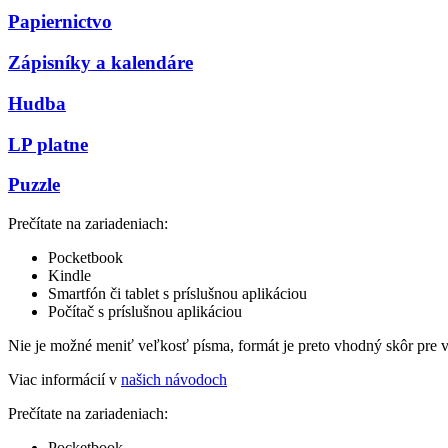
Papiernictvo
Zápisníky a kalendáre
Hudba
LP platne
Puzzle
Prečítate na zariadeniach:
Pocketbook
Kindle
Smartfón či tablet s príslušnou aplikáciou
Počítač s príslušnou aplikáciou
Nie je možné meniť veľkosť písma, formát je preto vhodný skôr pre 
Viac informácií v
našich návodoch
Prečítate na zariadeniach:
Pocketbook