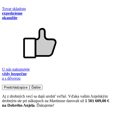
Tovar skladom
expedujeme
okamžite
U nás nakupujete
vždy bezpečne
a s dôverou
Predchádzajúce
Ďalšie
Aj z drobných vecí sa dajú urobiť veľké. Vďaka vašim Anjelským
drobným ste pri nákupoch na Martinuse darovali už
1 501 609,00 €
na Dobrého Anjela
. Ďakujeme!