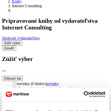
Knihy
Internet Consulting
Pripravované knihy od vydavateľstva
Internet Consulting
Sledovať vydavateľstvo
Zúžiť výber
Zoradiť
Zúžiť výber
Zobraziť iba
novinky (0 titulov)
novinky
zľavnené tituly (0 titulov)
zľavnené tituly
Dostupnosť
na centrálnom sklade (0 titulov)
na centrálnom sklade
predpredaj (0 titulov)
predpredaj