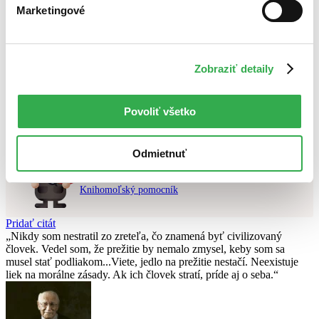
Marketingové
Najlacnejšie
Najvyššia zľava
Použité filtre
Zobraziť detaily
Zrušiť filtre
pripravované
Nebol nájdený
žiadny titul
vyhovujúci zadaným podmienkam.
Povoliť všetko
Skúste prosím zmeniť vyhľadávaný výraz.
Odmietnuť
Chcete poradiť knihu?
Náš pomocník Sherlock vám ju s radosťou vypátra!
Knihomoľský pomocník
Pridať citát
Nikdy som nestratil zo zreteľa, čo znamená byť civilizovaný
človek. Vedel som, že prežitie by nemalo zmysel, keby som sa
musel stať podliakom...Viete, jedlo na prežitie nestačí. Neexistuje
liek na morálne zásady. Ak ich človek stratí, príde aj o seba.