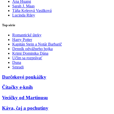
Ana Huang
Sarah J. Maas
Táňa Keleová Vasilková
Lucinda Riley
Top série
Romantické úteky
Harry Potter
Kapitán Stein a Notár Barbarič
Denník odvážneho bojka
Krimi Dominika Dána
Učím sa rozprávať
Duna
Smradi
Darčekové poukážky
Čítačky e-kníh
Vecičky od Martinusu
Káva, čaj a pochutiny