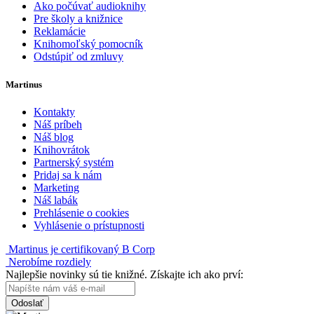
Ako počúvať audioknihy
Pre školy a knižnice
Reklamácie
Knihomoľský pomocník
Odstúpiť od zmluvy
Martinus
Kontakty
Náš príbeh
Náš blog
Knihovrátok
Partnerský systém
Pridaj sa k nám
Marketing
Náš labák
Prehlásenie o cookies
Vyhlásenie o prístupnosti
Martinus je certifikovaný B Corp
Nerobíme rozdiely
Najlepšie novinky sú tie knižné. Získajte ich ako prví:
Odoslať