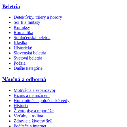
Beletria
Detektívky, trilery a horory
Sci-fi a fantasy
Komiksy
Romantika
Spoločenská beletria
Klasika
Historické
Slovenská beletria
Svetová beletria
Poézia
Ďalšie kategórie
Náučná a odborná
Motivácia a sebarozvoj
Biznis a manažment
Humanitné a spoločenské vedy
História
Životopisy a reportáže
Vzťahy a rodina
Zdravie a životný štýl
Počítače a internet