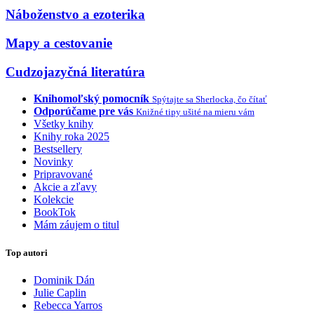
Náboženstvo a ezoterika
Mapy a cestovanie
Cudzojazyčná literatúra
Knihomoľský pomocník
Spýtajte sa Sherlocka, čo čítať
Odporúčame pre vás
Knižné tipy ušité na mieru vám
Všetky knihy
Knihy roka 2025
Bestsellery
Novinky
Pripravované
Akcie a zľavy
Kolekcie
BookTok
Mám záujem o titul
Top autori
Dominik Dán
Julie Caplin
Rebecca Yarros