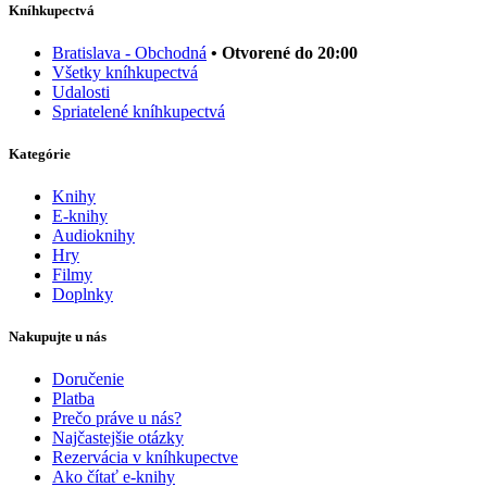
Kníhkupectvá
Bratislava - Obchodná
• Otvorené do 20:00
Všetky kníhkupectvá
Udalosti
Spriatelené kníhkupectvá
Kategórie
Knihy
E-knihy
Audioknihy
Hry
Filmy
Doplnky
Nakupujte u nás
Doručenie
Platba
Prečo práve u nás?
Najčastejšie otázky
Rezervácia v kníhkupectve
Ako čítať e-knihy