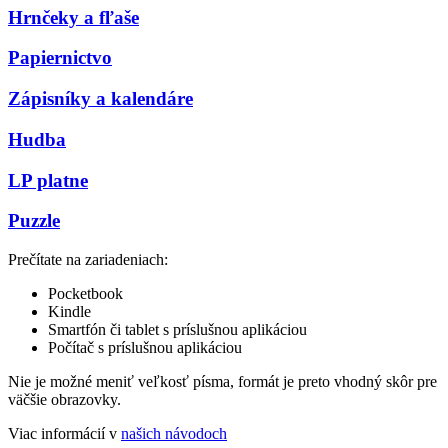
Hrnčeky a fľaše
Papiernictvo
Zápisníky a kalendáre
Hudba
LP platne
Puzzle
Prečítate na zariadeniach:
Pocketbook
Kindle
Smartfón či tablet s príslušnou aplikáciou
Počítač s príslušnou aplikáciou
Nie je možné meniť veľkosť písma, formát je preto vhodný skôr pre
väčšie obrazovky.
Viac informácií v
našich návodoch