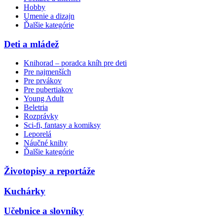
Hobby
Umenie a dizajn
Ďalšie kategórie
Deti a mládež
Knihorad – poradca kníh pre deti
Pre najmenších
Pre prvákov
Pre pubertiakov
Young Adult
Beletria
Rozprávky
Sci-fi, fantasy a komiksy
Leporelá
Náučné knihy
Ďalšie kategórie
Životopisy a reportáže
Kuchárky
Učebnice a slovníky