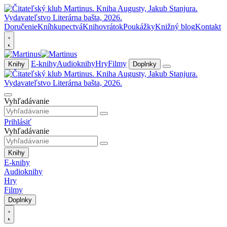
Doručenie
Kníhkupectvá
Knihovrátok
Poukážky
Knižný blog
Kontakt
E-knihy
Audioknihy
Hry
Filmy
Knihy
Doplnky
Vyhľadávanie
Prihlásiť
Vyhľadávanie
Knihy
E-knihy
Audioknihy
Hry
Filmy
Doplnky