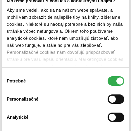
Môžeme pracovať s cookies a kontaktnými údajmi?
pripravujeme (0 titulov)
pripravujeme
dostupná (bez vypredaných) (0 titulov)
dostupná (bez
Aby sme vedeli, ako sa na našom webe správate, a
vypredaných)
mohli vám zobraziť tie najlepšie tipy na knihy, zbierame
Nové / čítané
cookies. Niektoré sú naozaj potrebné a bez nich by naša
nová (0 titulov)
nová
stránka vôbec nefungovala. Okrem toho používame
čítaná (0 titulov)
čítaná
analytické cookies, ktoré nám umožňujú zisťovať, ako
čítaná - výborný stav (0 titulov)
čítaná - výborný stav
náš web funguje, a stále ho pre vás zlepšovať.
čítaná - mierne opotrebovaná (0 titulov)
čítaná - mierne
Personalizačné cookies nám dovoľujú prispôsobovať
opotrebovaná
čítané verzie vypredaných kníh (0 titulov)
čítané verzie
stránku pre vašu lepšiu orientáciu. Marketingové cookies
vypredaných kníh
nám zas umožňujú zobrazenie relevantnej reklamy.
Niektoré údaje zdieľame aj s tretími stranami. Veľmi by
Zúžiť výber
Výber
nám pomohlo, keby sme mohli používať všetky tieto
Potrebné
súhlasu
Zoradiť
cookies. Ďakujeme!
Personalizačné
Bestsellery
Analytické
Top hodnotené
Novinky
Najdrahšie