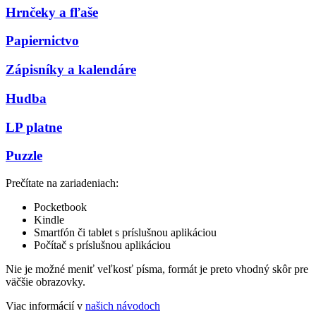
Hrnčeky a fľaše
Papiernictvo
Zápisníky a kalendáre
Hudba
LP platne
Puzzle
Prečítate na zariadeniach:
Pocketbook
Kindle
Smartfón či tablet s príslušnou aplikáciou
Počítač s príslušnou aplikáciou
Nie je možné meniť veľkosť písma, formát je preto vhodný skôr pre
väčšie obrazovky.
Viac informácií v
našich návodoch