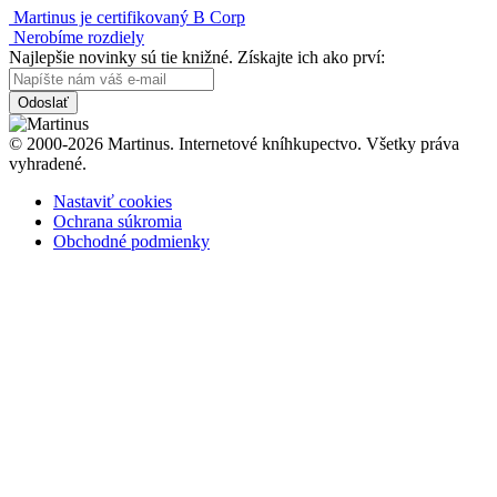
Martinus je certifikovaný B Corp
Nerobíme rozdiely
Najlepšie novinky sú tie knižné. Získajte ich ako prví:
Odoslať
© 2000-2026 Martinus. Internetové kníhkupectvo. Všetky práva
vyhradené.
Nastaviť cookies
Ochrana súkromia
Obchodné podmienky