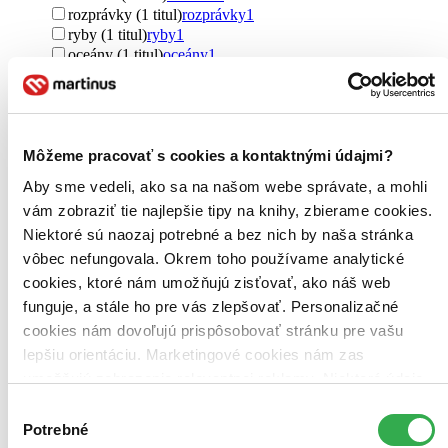
rozprávky (1 titul)
rozprávky
1
ryby (1 titul)
ryby
1
oceány (1 titul)
oceány
1
Autor
Monika Kompaníková (1 titul)
Monika Kompaníková
1
Väzba
Môžeme pracovať s cookies a kontaktnými údajmi?
pevná väzba (1 titul)
pevná väzba
1
Aby sme vedeli, ako sa na našom webe správate, a mohli
Zúžiť výber
vám zobraziť tie najlepšie tipy na knihy, zbierame cookies.
Niektoré sú naozaj potrebné a bez nich by naša stránka
Zoradiť
vôbec nefungovala. Okrem toho používame analytické
cookies, ktoré nám umožňujú zisťovať, ako náš web
funguje, a stále ho pre vás zlepšovať. Personalizačné
cookies nám dovoľujú prispôsobovať stránku pre vašu
Bestsellery
lepšiu orientáciu. Marketingové cookies nám zas
Top hodnotené
Novinky
umožňujú zobrazenie relevantnej reklamy. Niektoré údaje
Najdrahšie
zdieľame aj s tretími stranami. Veľmi by nám pomohlo,
Výber
Najlacnejšie
keby sme mohli používať všetky tieto cookies. Ďakujeme!
Potrebné
Najvyššia zľava
súhlasu