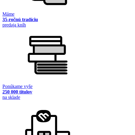
Máme
35-ročnú tradíciu
predaja kníh
Ponúkame vyše
250 000 titulov
na sklade