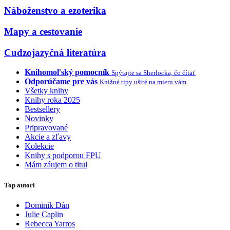
Náboženstvo a ezoterika
Mapy a cestovanie
Cudzojazyčná literatúra
Knihomoľský pomocník
Spýtajte sa Sherlocka, čo čítať
Odporúčame pre vás
Knižné tipy ušité na mieru vám
Všetky knihy
Knihy roka 2025
Bestsellery
Novinky
Pripravované
Akcie a zľavy
Kolekcie
Knihy s podporou FPU
Mám záujem o titul
Top autori
Dominik Dán
Julie Caplin
Rebecca Yarros