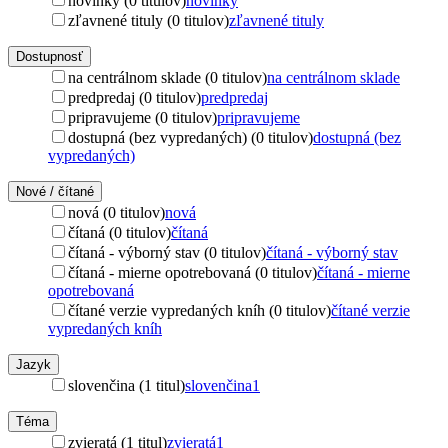
novinky (0 titulov)
novinky
zľavnené tituly (0 titulov)
zľavnené tituly
Dostupnosť
na centrálnom sklade (0 titulov)
na centrálnom sklade
predpredaj (0 titulov)
predpredaj
pripravujeme (0 titulov)
pripravujeme
dostupná (bez vypredaných) (0 titulov)
dostupná (bez
vypredaných)
Nové / čítané
nová (0 titulov)
nová
čítaná (0 titulov)
čítaná
čítaná - výborný stav (0 titulov)
čítaná - výborný stav
čítaná - mierne opotrebovaná (0 titulov)
čítaná - mierne
opotrebovaná
čítané verzie vypredaných kníh (0 titulov)
čítané verzie
vypredaných kníh
Jazyk
slovenčina (1 titul)
slovenčina
1
Téma
zvieratá (1 titul)
zvieratá
1