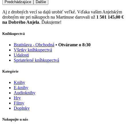
Predchádzajúce
Ďalšie
Aj z drobných vecí sa dajú urobiť veľké. Vďaka vašim Anjelským
drobným ste pri nákupoch na Martinuse darovali už
1 501 145,00 €
na Dobrého Anjela
. Ďakujeme!
Kníhkupectvá
Bratislava - Obchodná
• Otvárame o 8:30
Všetky kníhkupectvá
Udalosti
Spriatelené kníhkupectvá
Kategórie
Knihy
E-knihy
Audioknihy
Hry
Filmy
Doplnky
Nakupujte u nás