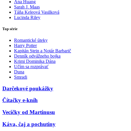
Ana Huang
Sarah J. Maas
Táňa Keleová Vasilková
Lucinda Riley
Top série
Romantické úteky
Harry Potter
Kapitán Stein a Notár Barbarič
Denník odvážneho bojka
Krimi Dominika Dána
Učím sa rozprávať
Duna
Smradi
Darčekové poukážky
Čítačky e-kníh
Vecičky od Martinusu
Káva, čaj a pochutiny