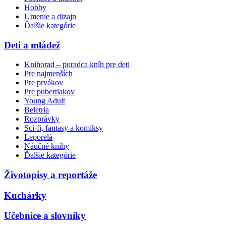
Hobby
Umenie a dizajn
Ďalšie kategórie
Deti a mládež
Knihorad – poradca kníh pre deti
Pre najmenších
Pre prvákov
Pre pubertiakov
Young Adult
Beletria
Rozprávky
Sci-fi, fantasy a komiksy
Leporelá
Náučné knihy
Ďalšie kategórie
Životopisy a reportáže
Kuchárky
Učebnice a slovníky