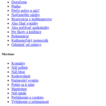
Doručenie
Platba
Prečo práve u nás?
Najčastejšie otázky
Rezervácia v kníhkupectve
Ako čítať e-knihy
Ako počúvať audioknihy
Pre školy a knižnice
Reklamácie
Knihomoľský pomocník
Odstúpiť od zmluvy
Martinus
Kontakty
Náš príbeh
Náš blog
Knihovrátok
Partnerský systém
Pridaj sa k nám
Marketing
Náš labák
Prehlásenie o cookies
Vyhlásenie o prístupnosti