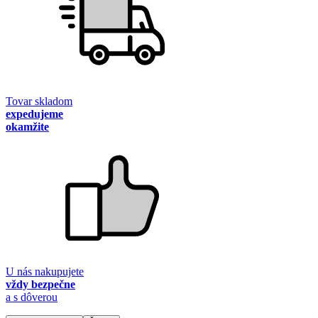
Tovar skladom
expedujeme
okamžite
U nás nakupujete
vždy bezpečne
a s dôverou