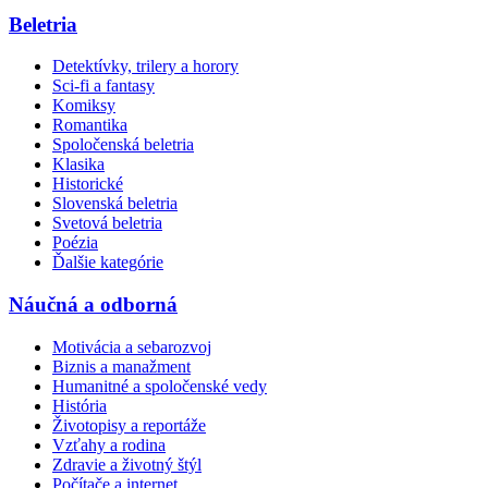
Beletria
Detektívky, trilery a horory
Sci-fi a fantasy
Komiksy
Romantika
Spoločenská beletria
Klasika
Historické
Slovenská beletria
Svetová beletria
Poézia
Ďalšie kategórie
Náučná a odborná
Motivácia a sebarozvoj
Biznis a manažment
Humanitné a spoločenské vedy
História
Životopisy a reportáže
Vzťahy a rodina
Zdravie a životný štýl
Počítače a internet