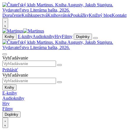
Doručenie
Kníhkupectvá
Knihovrátok
Poukážky
Knižný blog
Kontakt
E-knihy
Audioknihy
Hry
Filmy
Knihy
Doplnky
Vyhľadávanie
Prihlásiť
Vyhľadávanie
Knihy
E-knihy
Audioknihy
Hry
Filmy
Doplnky