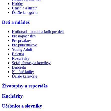
Hobby
Umenie a dizajn
Ďalšie kategórie
Deti a mládež
Knihorad – poradca kníh pre deti
Pre najmenších
Pre prvákov
Pre pubertiakov
Young Adult
Beletria
Rozprávky
Sci-fi, fantasy a komiksy
Leporelá
Náučné knihy
Ďalšie kategórie
Životopisy a reportáže
Kuchárky
Učebnice a slovníky