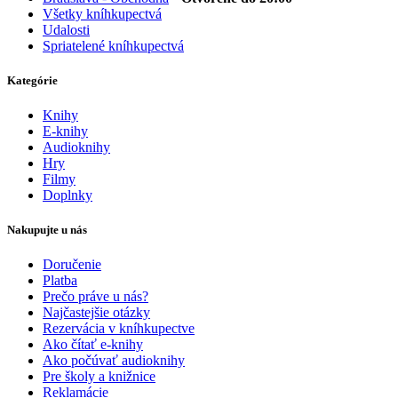
Všetky kníhkupectvá
Udalosti
Spriatelené kníhkupectvá
Kategórie
Knihy
E-knihy
Audioknihy
Hry
Filmy
Doplnky
Nakupujte u nás
Doručenie
Platba
Prečo práve u nás?
Najčastejšie otázky
Rezervácia v kníhkupectve
Ako čítať e-knihy
Ako počúvať audioknihy
Pre školy a knižnice
Reklamácie