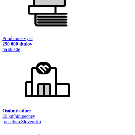
Ponúkame vyše
250 000 titulov
na sklade
Osobný odber
20 kníhkupectiev
po celom Slovensku