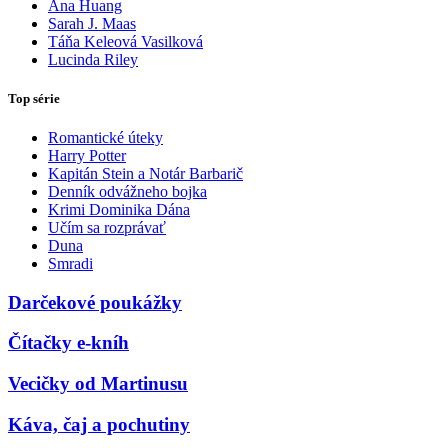
Ana Huang
Sarah J. Maas
Táňa Keleová Vasilková
Lucinda Riley
Top série
Romantické úteky
Harry Potter
Kapitán Stein a Notár Barbarič
Denník odvážneho bojka
Krimi Dominika Dána
Učím sa rozprávať
Duna
Smradi
Darčekové poukážky
Čítačky e-kníh
Vecičky od Martinusu
Káva, čaj a pochutiny