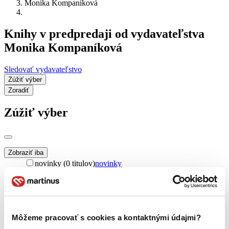
Monika Kompaníková
Knihy v predpredaji od vydavateľstva
Monika Kompaníková
Sledovať vydavateľstvo
Zúžiť výber
Zoradiť
Zúžiť výber
Zobraziť iba
novinky (0 titulov)
novinky
zľavnené tituly (0 titulov)
zľavnené tituly
Dostupnosť
na centrálnom sklade (0 titulov)
na centrálnom sklade
predpredaj (0 titulov)
predpredaj
Môžeme pracovať s cookies a kontaktnými údajmi?
pripravujeme (0 titulov)
pripravujeme