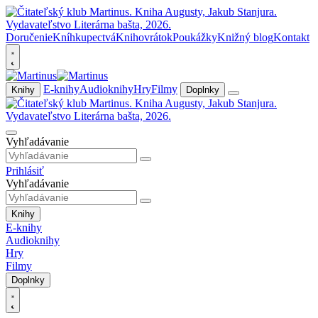
Doručenie
Kníhkupectvá
Knihovrátok
Poukážky
Knižný blog
Kontakt
E-knihy
Audioknihy
Hry
Filmy
Knihy
Doplnky
Vyhľadávanie
Prihlásiť
Vyhľadávanie
Knihy
E-knihy
Audioknihy
Hry
Filmy
Doplnky