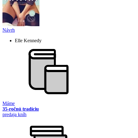
Návrh
Elle Kennedy
Máme
35-ročnú tradíciu
predaja kníh