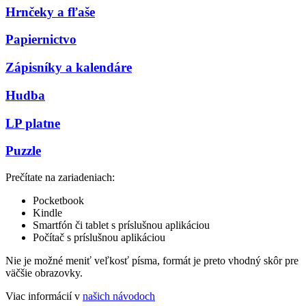
Hrnčeky a fľaše
Papiernictvo
Zápisníky a kalendáre
Hudba
LP platne
Puzzle
Prečítate na zariadeniach:
Pocketbook
Kindle
Smartfón či tablet s príslušnou aplikáciou
Počítač s príslušnou aplikáciou
Nie je možné meniť veľkosť písma, formát je preto vhodný skôr pre
väčšie obrazovky.
Viac informácií v
našich návodoch