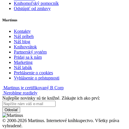
Knihomoľský pomocník
Odstúpiť od zmluvy
Martinus
Kontakty
Náš príbeh
Náš blog
Knihovrátok
Partnerský systém
Pridaj sa k nám
Marketing
Náš labák
Prehlásenie o cookies
Vyhlásenie o prístupnosti
Martinus je certifikovaný B Corp
Nerobíme rozdiely
Najlepšie novinky sú tie knižné. Získajte ich ako prví:
Odoslať
© 2000-2026 Martinus. Internetové kníhkupectvo. Všetky práva
vyhradené.