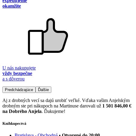
expedujeme
okamžite
U nás nakupujete
vždy bezpečne
a s dôverou
Predchádzajúce
Ďalšie
Aj z drobných vecí sa dajú urobiť veľké. Vďaka vašim Anjelským
drobným ste pri nákupoch na Martinuse darovali už
1 501 846,00 €
na Dobrého Anjela
. Ďakujeme!
Kníhkupectvá
Bratislava - Obchodná
• Otvorené do 20:00