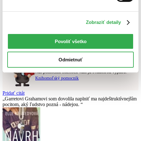
Najvyššia zľava
Použité filtre
Zobraziť detaily
Zrušiť filtre
v predpredaji
Nebol nájdený
žiadny titul
vyhovujúci zadaným podmienkam.
Povoliť všetko
Skúste prosím zmeniť vyhľadávaný výraz.
Odmietnuť
Chcete poradiť knihu?
Náš pomocník Sherlock vám ju s radosťou vypátra!
Knihomoľský pomocník
Pridať citát
Garretovi Grahamovi som dovolila naplniť ma najdeštruktívnejším
pocitom, aký ľudstvo pozná - nádejou.