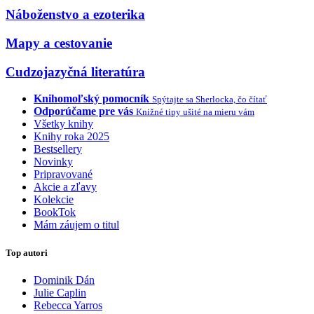
Náboženstvo a ezoterika
Mapy a cestovanie
Cudzojazyčná literatúra
Knihomoľský pomocník
Spýtajte sa Sherlocka, čo čítať
Odporúčame pre vás
Knižné tipy ušité na mieru vám
Všetky knihy
Knihy roka 2025
Bestsellery
Novinky
Pripravované
Akcie a zľavy
Kolekcie
BookTok
Mám záujem o titul
Top autori
Dominik Dán
Julie Caplin
Rebecca Yarros