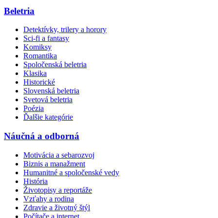
Beletria
Detektívky, trilery a horory
Sci-fi a fantasy
Komiksy
Romantika
Spoločenská beletria
Klasika
Historické
Slovenská beletria
Svetová beletria
Poézia
Ďalšie kategórie
Náučná a odborná
Motivácia a sebarozvoj
Biznis a manažment
Humanitné a spoločenské vedy
História
Životopisy a reportáže
Vzťahy a rodina
Zdravie a životný štýl
Počítače a internet