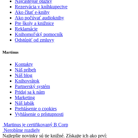
Najčastejšie otázky
Rezervácia v kníhkupectve
Ako čítať e-knihy
Ako počúvať audioknihy
Pre školy a knižnice
Reklamácie
Knihomoľský pomocník
Odstúpiť od zmluvy
Martinus
Kontakty
Náš príbeh
Náš blog
Knihovrátok
Partnerský systém
Pridaj sa k nám
Marketing
Náš labák
Prehlásenie o cookies
Vyhlásenie o prístupnosti
Martinus je certifikovaný B Corp
Nerobíme rozdiely
Najlepšie novinky sú tie knižné. Získajte ich ako prví: