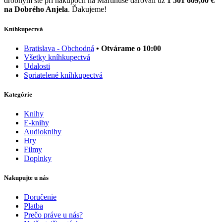
drobným ste pri nákupoch na Martinuse darovali už
1 501 609,00 €
na Dobrého Anjela
. Ďakujeme!
Kníhkupectvá
Bratislava - Obchodná
• Otvárame o 10:00
Všetky kníhkupectvá
Udalosti
Spriatelené kníhkupectvá
Kategórie
Knihy
E-knihy
Audioknihy
Hry
Filmy
Doplnky
Nakupujte u nás
Doručenie
Platba
Prečo práve u nás?