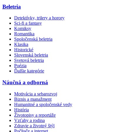
Beletria
Detektívky, trilery a horory
Sci-fi a fantasy
Komiksy
Romantika
Spoločenská beletria
Klasika
Historické
Slovenská beletria
Svetová beletria
Poézia
Ďalšie kategórie
Náučná a odborná
Motivácia a sebarozvoj
Biznis a manažment
Humanitné a spoločenské vedy
História
Životopisy a reportáže
Vzťahy a rodina
Zdravie a životný štýl
Počítače a internet