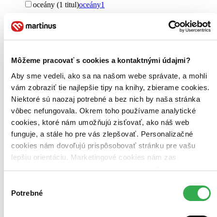
oceány (1 titul)
oceány
1
Autor
Monika Kompaníková (1 titul)
Monika Kompaníková
1
Väzba
pevná väzba (1 titul)
pevná väzba
1
Môžeme pracovať s cookies a kontaktnými údajmi?
Aby sme vedeli, ako sa na našom webe správate, a mohli
Zúžiť výber
vám zobraziť tie najlepšie tipy na knihy, zbierame cookies.
Zoradiť
Niektoré sú naozaj potrebné a bez nich by naša stránka
vôbec nefungovala. Okrem toho používame analytické
cookies, ktoré nám umožňujú zisťovať, ako náš web
funguje, a stále ho pre vás zlepšovať. Personalizačné
Bestsellery
cookies nám dovoľujú prispôsobovať stránku pre vašu
Top hodnotené
lepšiu orientáciu. Marketingové cookies nám zas
Novinky
umožňujú zobrazenie relevantnej reklamy. Niektoré údaje
Najdrahšie
Najlacnejšie
zdieľame aj s tretími stranami. Veľmi by nám pomohlo,
Výber
Najvyššia zľava
keby sme mohli používať všetky tieto cookies. Ďakujeme!
Potrebné
súhlasu