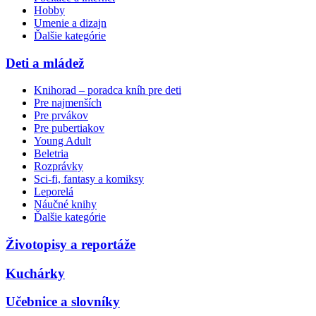
Hobby
Umenie a dizajn
Ďalšie kategórie
Deti a mládež
Knihorad – poradca kníh pre deti
Pre najmenších
Pre prvákov
Pre pubertiakov
Young Adult
Beletria
Rozprávky
Sci-fi, fantasy a komiksy
Leporelá
Náučné knihy
Ďalšie kategórie
Životopisy a reportáže
Kuchárky
Učebnice a slovníky