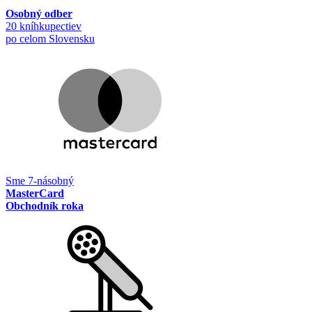
Osobný odber
20 kníhkupectiev
po celom Slovensku
Sme 7-násobný
MasterCard
Obchodník roka