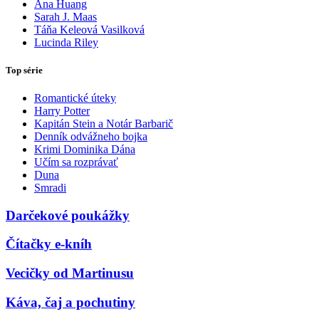
Ana Huang
Sarah J. Maas
Táňa Keleová Vasilková
Lucinda Riley
Top série
Romantické úteky
Harry Potter
Kapitán Stein a Notár Barbarič
Denník odvážneho bojka
Krimi Dominika Dána
Učím sa rozprávať
Duna
Smradi
Darčekové poukážky
Čítačky e-kníh
Vecičky od Martinusu
Káva, čaj a pochutiny