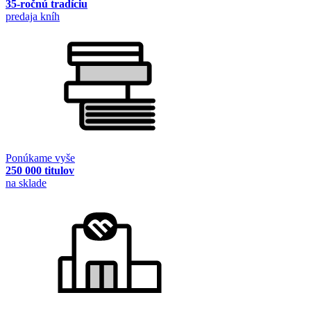
35-ročnú tradíciu
predaja kníh
Ponúkame vyše
250 000 titulov
na sklade