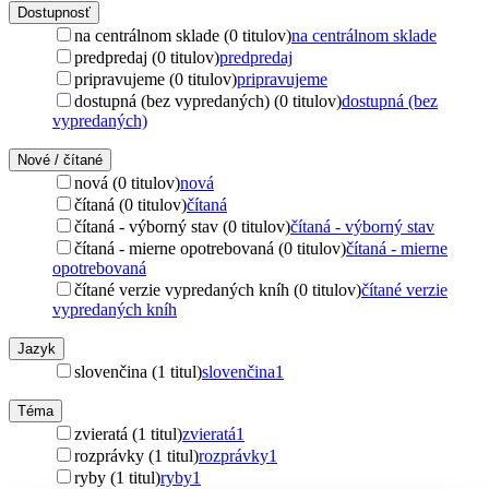
Dostupnosť
na centrálnom sklade (0 titulov)
na centrálnom sklade
predpredaj (0 titulov)
predpredaj
pripravujeme (0 titulov)
pripravujeme
dostupná (bez vypredaných) (0 titulov)
dostupná (bez
vypredaných)
Nové / čítané
nová (0 titulov)
nová
čítaná (0 titulov)
čítaná
čítaná - výborný stav (0 titulov)
čítaná - výborný stav
čítaná - mierne opotrebovaná (0 titulov)
čítaná - mierne
opotrebovaná
čítané verzie vypredaných kníh (0 titulov)
čítané verzie
vypredaných kníh
Jazyk
slovenčina (1 titul)
slovenčina
1
Téma
zvieratá (1 titul)
zvieratá
1
rozprávky (1 titul)
rozprávky
1
ryby (1 titul)
ryby
1