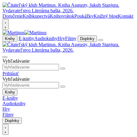
Doručenie
Kníhkupectvá
Knihovrátok
Poukážky
Knižný blog
Kontakt
E-knihy
Audioknihy
Hry
Filmy
Knihy
Doplnky
Vyhľadávanie
Prihlásiť
Vyhľadávanie
Knihy
E-knihy
Audioknihy
Hry
Filmy
Doplnky