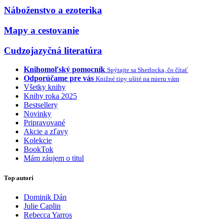
Náboženstvo a ezoterika
Mapy a cestovanie
Cudzojazyčná literatúra
Knihomoľský pomocník
Spýtajte sa Sherlocka, čo čítať
Odporúčame pre vás
Knižné tipy ušité na mieru vám
Všetky knihy
Knihy roka 2025
Bestsellery
Novinky
Pripravované
Akcie a zľavy
Kolekcie
BookTok
Mám záujem o titul
Top autori
Dominik Dán
Julie Caplin
Rebecca Yarros