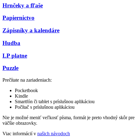
Hrnčeky a fľaše
Papiernictvo
Zápisníky a kalendáre
Hudba
LP platne
Puzzle
Prečítate na zariadeniach:
Pocketbook
Kindle
Smartfón či tablet s príslušnou aplikáciou
Počítač s príslušnou aplikáciou
Nie je možné meniť veľkosť písma, formát je preto vhodný skôr pre
väčšie obrazovky.
Viac informácií v
našich návodoch