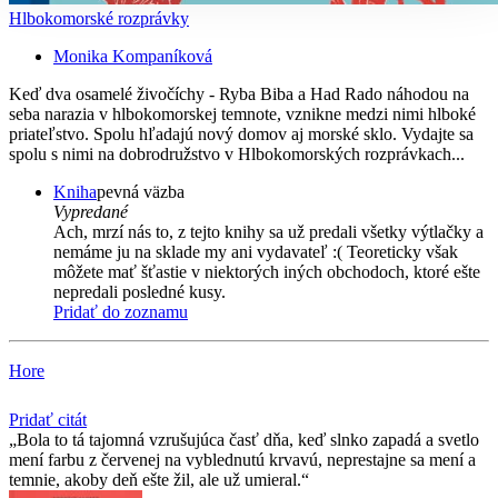
Hlbokomorské rozprávky
Monika Kompaníková
Keď dva osamelé živočíchy - Ryba Biba a Had Rado náhodou na
seba narazia v hlbokomorskej temnote, vznikne medzi nimi hlboké
priateľstvo. Spolu hľadajú nový domov aj morské sklo. Vydajte sa
spolu s nimi na dobrodružstvo v Hlbokomorských rozprávkach...
Kniha
pevná väzba
Vypredané
Ach, mrzí nás to, z tejto knihy sa už predali všetky výtlačky a
nemáme ju na sklade my ani vydavateľ :( Teoreticky však
môžete mať šťastie v niektorých iných obchodoch, ktoré ešte
nepredali posledné kusy.
Pridať do zoznamu
Hore
Pridať citát
Bola to tá tajomná vzrušujúca časť dňa, keď slnko zapadá a svetlo
mení farbu z červenej na vyblednutú krvavú, neprestajne sa mení a
temnie, akoby deň ešte žil, ale už umieral.