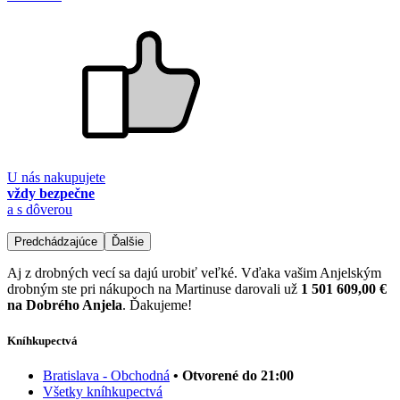
U nás nakupujete
vždy bezpečne
a s dôverou
Predchádzajúce
Ďalšie
Aj z drobných vecí sa dajú urobiť veľké. Vďaka vašim Anjelským
drobným ste pri nákupoch na Martinuse darovali už
1 501 609,00 €
na Dobrého Anjela
. Ďakujeme!
Kníhkupectvá
Bratislava - Obchodná
• Otvorené do 21:00
Všetky kníhkupectvá