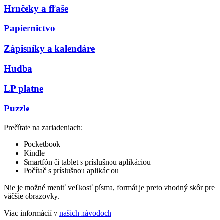
Hrnčeky a fľaše
Papiernictvo
Zápisníky a kalendáre
Hudba
LP platne
Puzzle
Prečítate na zariadeniach:
Pocketbook
Kindle
Smartfón či tablet s príslušnou aplikáciou
Počítač s príslušnou aplikáciou
Nie je možné meniť veľkosť písma, formát je preto vhodný skôr pre
väčšie obrazovky.
Viac informácií v
našich návodoch