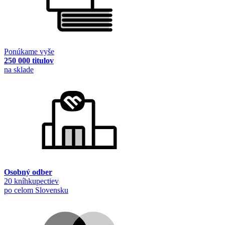
Ponúkame vyše
250 000 titulov
na sklade
Osobný odber
20 kníhkupectiev
po celom Slovensku