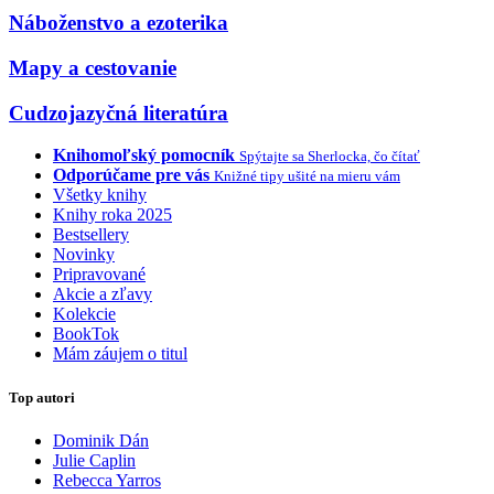
Náboženstvo a ezoterika
Mapy a cestovanie
Cudzojazyčná literatúra
Knihomoľský pomocník
Spýtajte sa Sherlocka, čo čítať
Odporúčame pre vás
Knižné tipy ušité na mieru vám
Všetky knihy
Knihy roka 2025
Bestsellery
Novinky
Pripravované
Akcie a zľavy
Kolekcie
BookTok
Mám záujem o titul
Top autori
Dominik Dán
Julie Caplin
Rebecca Yarros