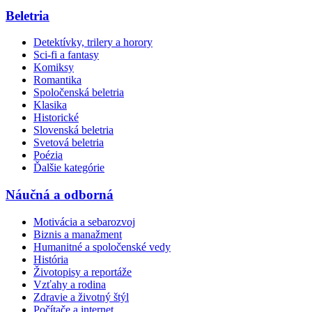
Beletria
Detektívky, trilery a horory
Sci-fi a fantasy
Komiksy
Romantika
Spoločenská beletria
Klasika
Historické
Slovenská beletria
Svetová beletria
Poézia
Ďalšie kategórie
Náučná a odborná
Motivácia a sebarozvoj
Biznis a manažment
Humanitné a spoločenské vedy
História
Životopisy a reportáže
Vzťahy a rodina
Zdravie a životný štýl
Počítače a internet