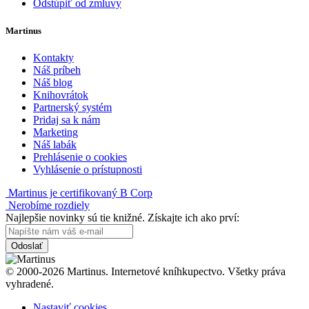
Odstúpiť od zmluvy
Martinus
Kontakty
Náš príbeh
Náš blog
Knihovrátok
Partnerský systém
Pridaj sa k nám
Marketing
Náš labák
Prehlásenie o cookies
Vyhlásenie o prístupnosti
Martinus je certifikovaný B Corp
Nerobíme rozdiely
Najlepšie novinky sú tie knižné. Získajte ich ako prví:
Odoslať
© 2000-2026 Martinus. Internetové kníhkupectvo. Všetky práva
vyhradené.
Nastaviť cookies