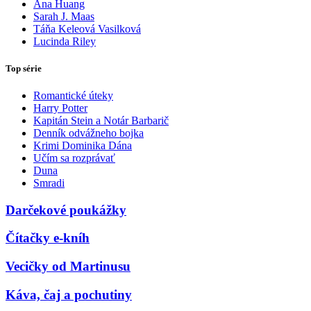
Ana Huang
Sarah J. Maas
Táňa Keleová Vasilková
Lucinda Riley
Top série
Romantické úteky
Harry Potter
Kapitán Stein a Notár Barbarič
Denník odvážneho bojka
Krimi Dominika Dána
Učím sa rozprávať
Duna
Smradi
Darčekové poukážky
Čítačky e-kníh
Vecičky od Martinusu
Káva, čaj a pochutiny