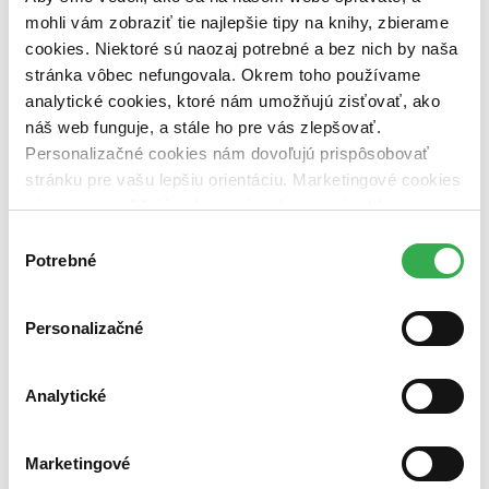
dostupná (bez vypredaných) (0 titulov)
dostupná (bez
mohli vám zobraziť tie najlepšie tipy na knihy, zbierame
vypredaných)
cookies. Niektoré sú naozaj potrebné a bez nich by naša
Nové / čítané
stránka vôbec nefungovala. Okrem toho používame
nová (0 titulov)
nová
analytické cookies, ktoré nám umožňujú zisťovať, ako
čítaná (0 titulov)
čítaná
náš web funguje, a stále ho pre vás zlepšovať.
čítaná - výborný stav (0 titulov)
čítaná - výborný stav
Personalizačné cookies nám dovoľujú prispôsobovať
čítaná - mierne opotrebovaná (0 titulov)
čítaná - mierne
opotrebovaná
stránku pre vašu lepšiu orientáciu. Marketingové cookies
čítané verzie vypredaných kníh (0 titulov)
čítané verzie
nám zas umožňujú zobrazenie relevantnej reklamy.
vypredaných kníh
Niektoré údaje zdieľame aj s tretími stranami. Veľmi by
Výber
nám pomohlo, keby sme mohli používať všetky tieto
Zúžiť výber
Potrebné
súhlasu
cookies. Ďakujeme!
Zoradiť
Personalizačné
Analytické
Bestsellery
Top hodnotené
Novinky
Marketingové
Najdrahšie
Najlacnejšie