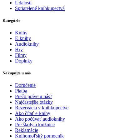
Udalosti
Spriatelené kníhkupectvá
Kategórie
Knihy
E-knihy
Audioknihy
Hry
Filmy
Doplnky
Nakupujte u nás
Doručenie
Platba
Prečo práve u nás?
Najčastejšie otázky
Rezervácia v kníhkupectve
Ako čítať e-knihy
Ako počúvať audioknihy
Pre školy a knižnice
Reklamácie
Knihomoľský pomocník