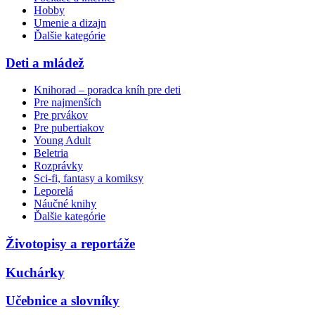
Hobby
Umenie a dizajn
Ďalšie kategórie
Deti a mládež
Knihorad – poradca kníh pre deti
Pre najmenších
Pre prvákov
Pre pubertiakov
Young Adult
Beletria
Rozprávky
Sci-fi, fantasy a komiksy
Leporelá
Náučné knihy
Ďalšie kategórie
Životopisy a reportáže
Kuchárky
Učebnice a slovníky