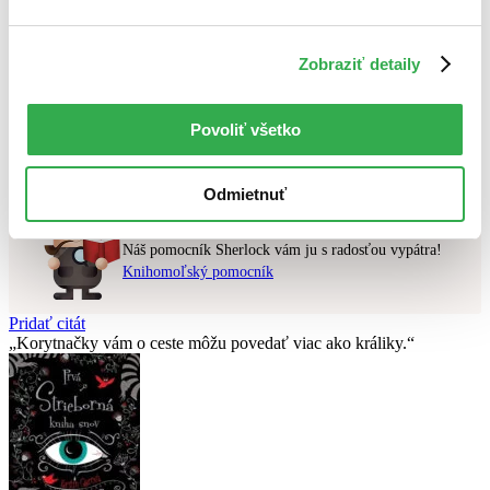
Najvyššia zľava
Zobraziť detaily
Použité filtre
Zrušiť filtre
v predpredaji
Povoliť všetko
Nebol nájdený
žiadny titul
vyhovujúci zadaným podmienkam.
Skúste prosím zmeniť vyhľadávaný výraz.
Odmietnuť
Chcete poradiť knihu?
Náš pomocník Sherlock vám ju s radosťou vypátra!
Knihomoľský pomocník
Pridať citát
Korytnačky vám o ceste môžu povedať viac ako králiky.