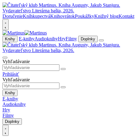
Doručenie
Kníhkupectvá
Knihovrátok
Poukážky
Knižný blog
Kontakt
E-knihy
Audioknihy
Hry
Filmy
Knihy
Doplnky
Vyhľadávanie
Prihlásiť
Vyhľadávanie
Knihy
E-knihy
Audioknihy
Hry
Filmy
Doplnky