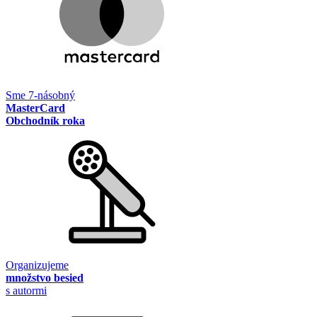
Sme 7-násobný
MasterCard
Obchodník roka
Organizujeme
množstvo besied
s autormi