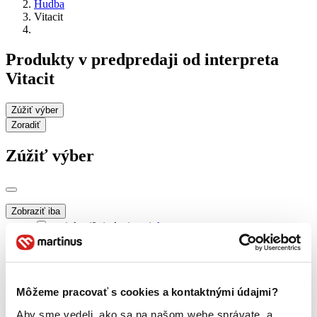
Hudba
Vitacit
Produkty v predpredaji od interpreta
Vitacit
Zúžiť výber
Zoradiť
Zúžiť výber
Zobraziť iba
novinky (0 titulov)
novinky
zľavnené tituly (0 titulov)
zľavnené tituly
Dostupnosť
na centrálnom sklade (0 titulov)
na centrálnom sklade
Môžeme pracovať s cookies a kontaktnými údajmi?
predpredaj (0 titulov)
predpredaj
pripravujeme (0 titulov)
pripravujeme
Aby sme vedeli, ako sa na našom webe správate, a