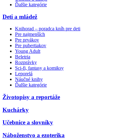
Ďalšie kategórie
Deti a mládež
Knihorad – poradca kníh pre deti
Pre najmenších
Pre prvákov
Pre pubertiakov
Young Adult
Beletria
Rozprávky
Sci-fi, fantasy a komiksy
Leporelá
Náučné knihy
Ďalšie kategórie
Životopisy a reportáže
Kuchárky
Učebnice a slovníky
Náboženstvo a ezoterika