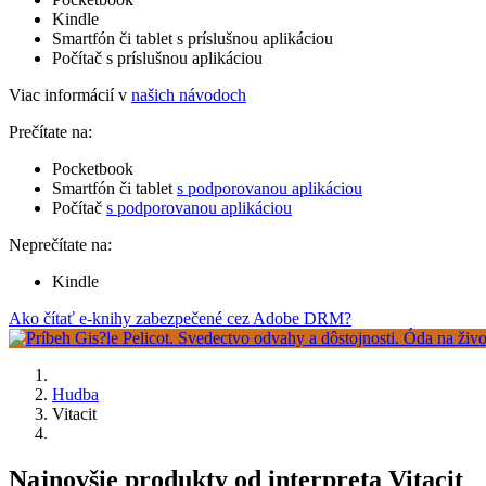
Kindle
Smartfón či tablet s príslušnou aplikáciou
Počítač s príslušnou aplikáciou
Viac informácií v
našich návodoch
Prečítate na:
Pocketbook
Smartfón či tablet
s podporovanou aplikáciou
Počítač
s podporovanou aplikáciou
Neprečítate na:
Kindle
Ako čítať e-knihy zabezpečené cez Adobe DRM?
Hudba
Vitacit
Najnovšie produkty od interpreta Vitacit