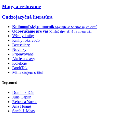
Mapy a cestovanie
Cudzojazyčná literatúra
Knihomoľský pomocník
Spýtajte sa Sherlocka, čo čítať
Odporúčame pre vás
Knižné tipy ušité na mieru vám
Všetky knihy
Knihy roka 2025
Bestsellery
Novinky
Pripravované
Akcie a zľavy
Kolekcie
BookTok
Mám záujem o titul
Top autori
Dominik Dán
Julie Caplin
Rebecca Yarros
Ana Huang
Sarah J. Maas