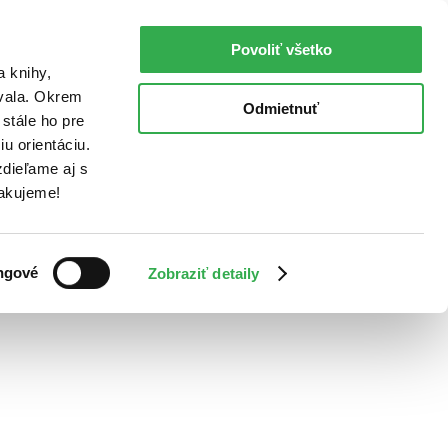
Povoliť všetko
a knihy,
ovala. Okrem
Odmietnuť
stále ho pre
u orientáciu.
dieľame aj s
Ďakujeme!
ngové
Zobraziť detaily