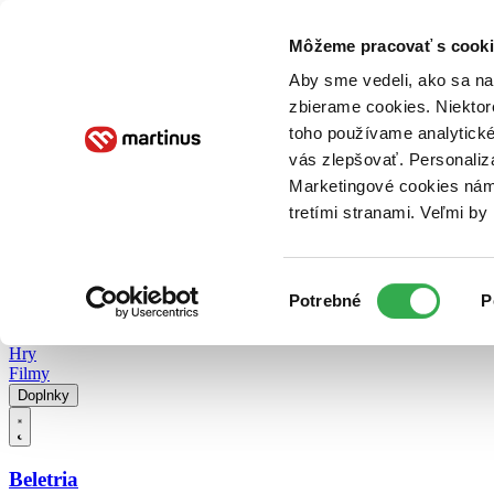
Doručenie
Kníhkupectvá
Knihovrátok
Poukážky
Knižný blog
Kontakt
Môžeme pracovať s cooki
Aby sme vedeli, ako sa na 
zbierame cookies. Niektor
E-knihy
Audioknihy
Hry
Filmy
Knihy
Doplnky
toho používame analytické
vás zlepšovať. Personaliz
Vyhľadávanie
Marketingové cookies nám 
tretími stranami. Veľmi b
Prihlásiť
Vyhľadávanie
Výber
Knihy
Potrebné
P
súhlasu
E-knihy
Audioknihy
Hry
Filmy
Doplnky
Beletria