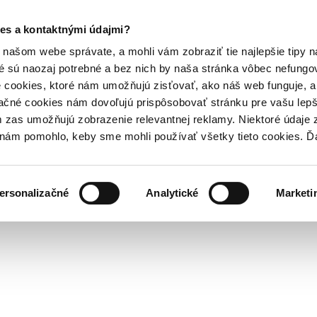
es a kontaktnými údajmi?
našom webe správate, a mohli vám zobraziť tie najlepšie tipy n
é sú naozaj potrebné a bez nich by naša stránka vôbec nefung
 cookies, ktoré nám umožňujú zisťovať, ako náš web funguje, a 
ačné cookies nám dovoľujú prispôsobovať stránku pre vašu lepši
zas umožňujú zobrazenie relevantnej reklamy. Niektoré údaje z
y nám pomohlo, keby sme mohli používať všetky tieto cookies. 
ersonalizačné
Analytické
Marketi