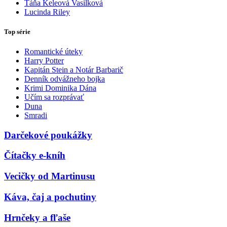
Táňa Keleová Vasilková
Lucinda Riley
Top série
Romantické úteky
Harry Potter
Kapitán Stein a Notár Barbarič
Denník odvážneho bojka
Krimi Dominika Dána
Učím sa rozprávať
Duna
Smradi
Darčekové poukážky
Čítačky e-kníh
Vecičky od Martinusu
Káva, čaj a pochutiny
Hrnčeky a fľaše