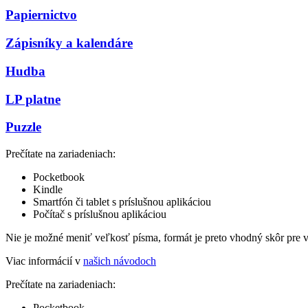
Papiernictvo
Zápisníky a kalendáre
Hudba
LP platne
Puzzle
Prečítate na zariadeniach:
Pocketbook
Kindle
Smartfón či tablet s príslušnou aplikáciou
Počítač s príslušnou aplikáciou
Nie je možné meniť veľkosť písma, formát je preto vhodný skôr pre 
Viac informácií v
našich návodoch
Prečítate na zariadeniach:
Pocketbook