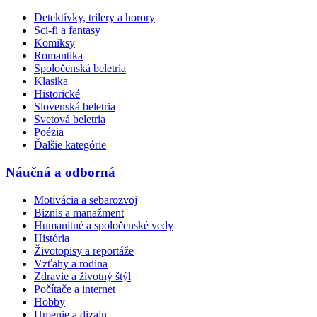
Detektívky, trilery a horory
Sci-fi a fantasy
Komiksy
Romantika
Spoločenská beletria
Klasika
Historické
Slovenská beletria
Svetová beletria
Poézia
Ďalšie kategórie
Náučná a odborná
Motivácia a sebarozvoj
Biznis a manažment
Humanitné a spoločenské vedy
História
Životopisy a reportáže
Vzťahy a rodina
Zdravie a životný štýl
Počítače a internet
Hobby
Umenie a dizajn