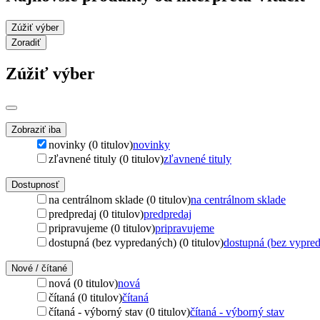
Zúžiť výber
Zoradiť
Zúžiť výber
Zobraziť iba
novinky (0 titulov)
novinky
zľavnené tituly (0 titulov)
zľavnené tituly
Dostupnosť
na centrálnom sklade (0 titulov)
na centrálnom sklade
predpredaj (0 titulov)
predpredaj
pripravujeme (0 titulov)
pripravujeme
dostupná (bez vypredaných) (0 titulov)
dostupná (bez vypre
Nové / čítané
nová (0 titulov)
nová
čítaná (0 titulov)
čítaná
čítaná - výborný stav (0 titulov)
čítaná - výborný stav