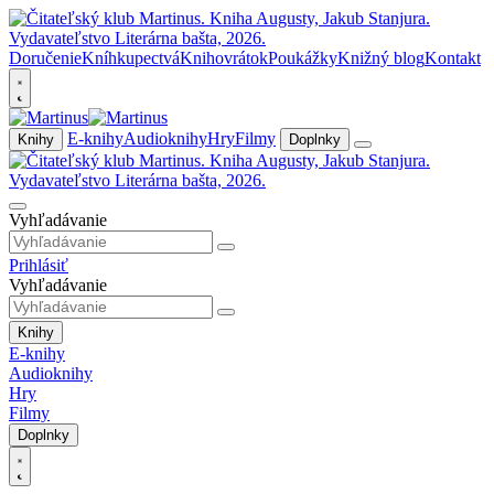
Doručenie
Kníhkupectvá
Knihovrátok
Poukážky
Knižný blog
Kontakt
E-knihy
Audioknihy
Hry
Filmy
Knihy
Doplnky
Vyhľadávanie
Prihlásiť
Vyhľadávanie
Knihy
E-knihy
Audioknihy
Hry
Filmy
Doplnky