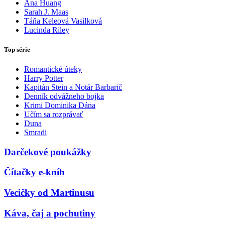
Ana Huang
Sarah J. Maas
Táňa Keleová Vasilková
Lucinda Riley
Top série
Romantické úteky
Harry Potter
Kapitán Stein a Notár Barbarič
Denník odvážneho bojka
Krimi Dominika Dána
Učím sa rozprávať
Duna
Smradi
Darčekové poukážky
Čítačky e-kníh
Vecičky od Martinusu
Káva, čaj a pochutiny