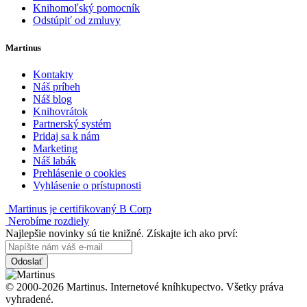
Knihomoľský pomocník
Odstúpiť od zmluvy
Martinus
Kontakty
Náš príbeh
Náš blog
Knihovrátok
Partnerský systém
Pridaj sa k nám
Marketing
Náš labák
Prehlásenie o cookies
Vyhlásenie o prístupnosti
Martinus je certifikovaný B Corp
Nerobíme rozdiely
Najlepšie novinky sú tie knižné. Získajte ich ako prví:
Odoslať
© 2000-2026 Martinus. Internetové kníhkupectvo. Všetky práva
vyhradené.