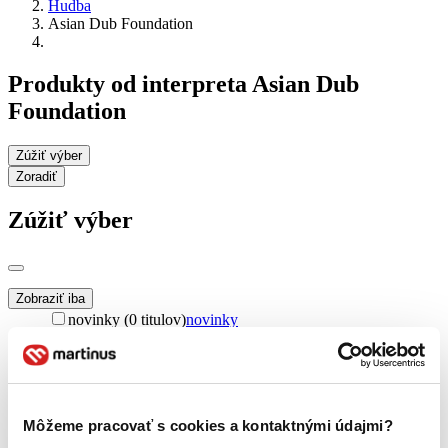
Hudba
Asian Dub Foundation
Produkty od interpreta Asian Dub
Foundation
Zúžiť výber
Zoradiť
Zúžiť výber
Zobraziť iba
novinky (0 titulov)
novinky
zľavnené tituly (0 titulov)
zľavnené tituly
Dostupnosť
na centrálnom sklade (0 titulov)
na centrálnom sklade
predpredaj (0 titulov)
predpredaj
Môžeme pracovať s cookies a kontaktnými údajmi?
pripravujeme (0 titulov)
pripravujeme