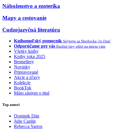
Náboženstvo a ezoterika
Mapy a cestovanie
Cudzojazyčná literatúra
Knihomoľský pomocník
Spýtajte sa Sherlocka, čo čítať
Odporúčame pre vás
Knižné tipy ušité na mieru vám
Všetky knihy
Knihy roka 2025
Bestsellery
Novinky
Pripravované
Akcie a zľavy
Kolekcie
BookTok
Mám záujem o titul
Top autori
Dominik Dán
Julie Caplin
Rebecca Yarros