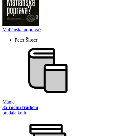
Mafiánska poprava?
Peter Šloser
Máme
35-ročnú tradíciu
predaja kníh