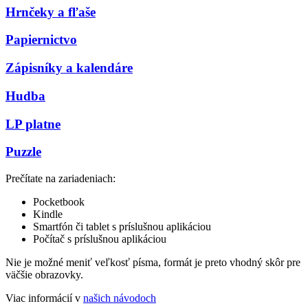
Hrnčeky a fľaše
Papiernictvo
Zápisníky a kalendáre
Hudba
LP platne
Puzzle
Prečítate na zariadeniach:
Pocketbook
Kindle
Smartfón či tablet s príslušnou aplikáciou
Počítač s príslušnou aplikáciou
Nie je možné meniť veľkosť písma, formát je preto vhodný skôr pre
väčšie obrazovky.
Viac informácií v
našich návodoch