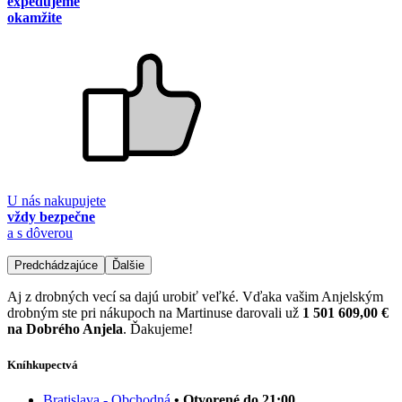
expedujeme
okamžite
U nás nakupujete
vždy bezpečne
a s dôverou
Predchádzajúce
Ďalšie
Aj z drobných vecí sa dajú urobiť veľké. Vďaka vašim Anjelským
drobným ste pri nákupoch na Martinuse darovali už
1 501 609,00 €
na Dobrého Anjela
. Ďakujeme!
Kníhkupectvá
Bratislava - Obchodná
• Otvorené do 21:00