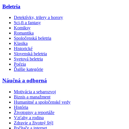
Beletria
Detektívky, trilery a horory
Sci-fi a fantasy
Komiksy
Romantika
Spoločenská beletria
Klasika
Historické
Slovenská beletria
Svetová beletria
Poézia
Ďalšie kategórie
Náučná a odborná
Motivácia a sebarozvoj
Biznis a manažment
Humanitné a spoločenské vedy
História
Životopisy a reportáže
Vzťahy a rodina
Zdravie a životný štýl
Počítače a internet