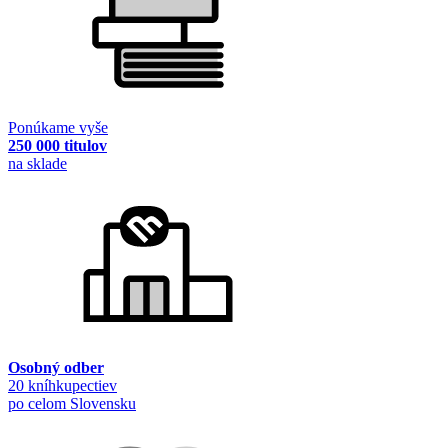
Ponúkame vyše
250 000 titulov
na sklade
Osobný odber
20 kníhkupectiev
po celom Slovensku