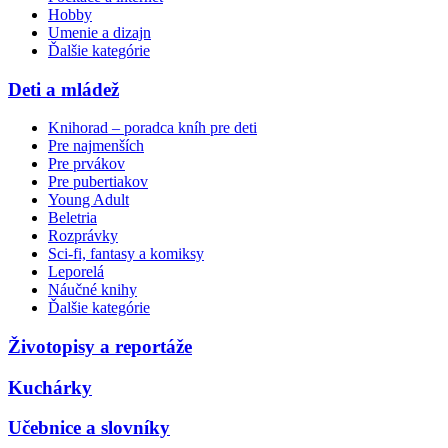
Hobby
Umenie a dizajn
Ďalšie kategórie
Deti a mládež
Knihorad – poradca kníh pre deti
Pre najmenších
Pre prvákov
Pre pubertiakov
Young Adult
Beletria
Rozprávky
Sci-fi, fantasy a komiksy
Leporelá
Náučné knihy
Ďalšie kategórie
Životopisy a reportáže
Kuchárky
Učebnice a slovníky