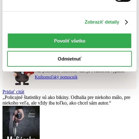
Najvyššia zľava
Použité filtre
Zobraziť detaily
Zrušiť filtre
čítané - výborný stav
Nebol nájdený
žiadny titul
vyhovujúci zadaným podmienkam.
Povoliť všetko
Skúste prosím zmeniť vyhľadávaný výraz.
Odmietnuť
Chcete poradiť knihu?
Náš pomocník Sherlock vám ju s radosťou vypátra!
Knihomoľský pomocník
Pridať citát
Policajné štatistiky sú ako bikiny. Odhalia pre niekoho málo, pre
niekoho veľa, ale vždy iba toľko, ako chcel sám autor.