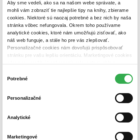
dostupná (bez vypredaných) (0 titulov)
dostupná (bez
Aby sme vedeli, ako sa na našom webe správate, a
vypredaných)
mohli vám zobraziť tie najlepšie tipy na knihy, zbierame
cookies. Niektoré sú naozaj potrebné a bez nich by naša
Nové / čítané
stránka vôbec nefungovala. Okrem toho používame
nová (0 titulov)
nová
čítaná (0 titulov)
čítaná
analytické cookies, ktoré nám umožňujú zisťovať, ako
čítaná - výborný stav (0 titulov)
čítaná - výborný stav
náš web funguje, a stále ho pre vás zlepšovať.
čítaná - mierne opotrebovaná (0 titulov)
čítaná - mierne
Personalizačné cookies nám dovoľujú prispôsobovať
opotrebovaná
stránku pre vašu lepšiu orientáciu. Marketingové cookies
čítané verzie vypredaných kníh (0 titulov)
čítané verzie
vypredaných kníh
nám zas umožňujú zobrazenie relevantnej reklamy.
Niektoré údaje zdieľame aj s tretími stranami. Veľmi by
Výber
Zúžiť výber
nám pomohlo, keby sme mohli používať všetky tieto
Potrebné
súhlasu
cookies. Ďakujeme!
Zoradiť
Personalizačné
Bestsellery
Analytické
Top hodnotené
Novinky
Najdrahšie
Marketingové
Najlacnejšie