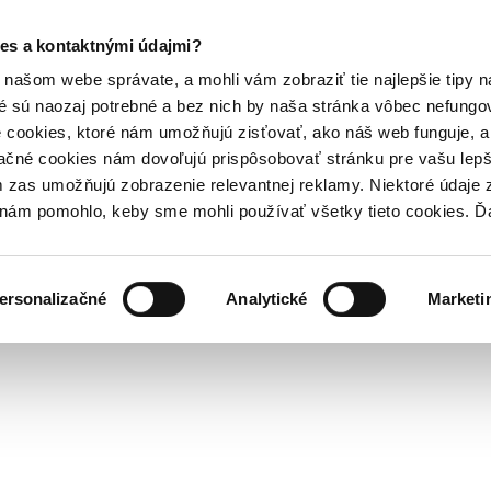
es a kontaktnými údajmi?
našom webe správate, a mohli vám zobraziť tie najlepšie tipy n
é sú naozaj potrebné a bez nich by naša stránka vôbec nefung
 cookies, ktoré nám umožňujú zisťovať, ako náš web funguje, a 
ačné cookies nám dovoľujú prispôsobovať stránku pre vašu lepši
zas umožňujú zobrazenie relevantnej reklamy. Niektoré údaje z
y nám pomohlo, keby sme mohli používať všetky tieto cookies. 
ersonalizačné
Analytické
Marketi