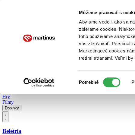
Doručenie
Kníhkupectvá
Knihovrátok
Poukážky
Knižný blog
Kontakt
Môžeme pracovať s cooki
Aby sme vedeli, ako sa na 
zbierame cookies. Niektor
E-knihy
Audioknihy
Hry
Filmy
Knihy
Doplnky
toho používame analytické
vás zlepšovať. Personaliz
Vyhľadávanie
Marketingové cookies nám 
tretími stranami. Veľmi b
Prihlásiť
Vyhľadávanie
Výber
Knihy
Potrebné
P
súhlasu
E-knihy
Audioknihy
Hry
Filmy
Doplnky
Beletria