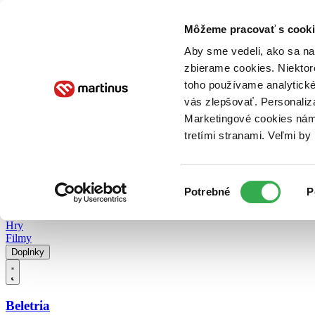
Doručenie
Kníhkupectvá
Knihovrátok
Poukážky
Knižný blog
Kontakt
Môžeme pracovať s cooki
Aby sme vedeli, ako sa na 
zbierame cookies. Niektor
E-knihy
Audioknihy
Hry
Filmy
Knihy
Doplnky
toho používame analytické
vás zlepšovať. Personaliz
Vyhľadávanie
Marketingové cookies nám 
tretími stranami. Veľmi b
Prihlásiť
Vyhľadávanie
Výber
Knihy
Potrebné
P
súhlasu
E-knihy
Audioknihy
Hry
Filmy
Doplnky
Beletria