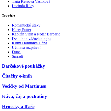
Táňa Keleová Vasilková
Lucinda Riley
Top série
Romantické úteky
Harry Potter
Kapitán Stein a Notár Barbarič
Denník odvážneho bojka
Krimi Dominika Dána
Učím sa rozprávať
Duna
Smradi
Darčekové poukážky
Čítačky e-kníh
Vecičky od Martinusu
Káva, čaj a pochutiny
Hrnčeky a fľaše