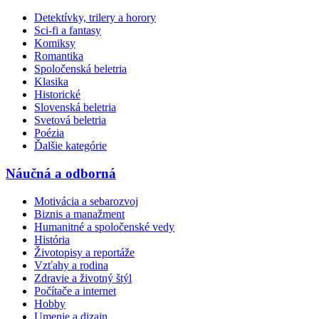
Detektívky, trilery a horory
Sci-fi a fantasy
Komiksy
Romantika
Spoločenská beletria
Klasika
Historické
Slovenská beletria
Svetová beletria
Poézia
Ďalšie kategórie
Náučná a odborná
Motivácia a sebarozvoj
Biznis a manažment
Humanitné a spoločenské vedy
História
Životopisy a reportáže
Vzťahy a rodina
Zdravie a životný štýl
Počítače a internet
Hobby
Umenie a dizajn