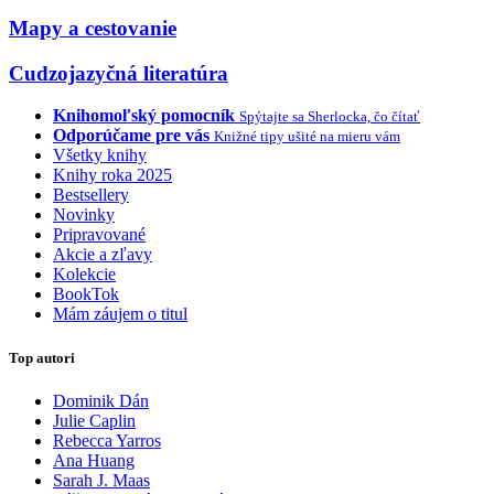
Mapy a cestovanie
Cudzojazyčná literatúra
Knihomoľský pomocník
Spýtajte sa Sherlocka, čo čítať
Odporúčame pre vás
Knižné tipy ušité na mieru vám
Všetky knihy
Knihy roka 2025
Bestsellery
Novinky
Pripravované
Akcie a zľavy
Kolekcie
BookTok
Mám záujem o titul
Top autori
Dominik Dán
Julie Caplin
Rebecca Yarros
Ana Huang
Sarah J. Maas