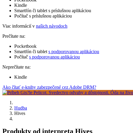
Kindle
Smartfón či tablet s príslušnou aplikáciou
Počítač s príslušnou aplikáciou
Viac informácií v
našich návodoch
Prečítate na:
Pocketbook
Smartfón či tablet
s podporovanou aplikáciou
Počítač
s podporovanou aplikáciou
Neprečítate na:
Kindle
Ako čítať e-knihy zabezpečené cez Adobe DRM?
Hudba
Hives
Produkty od interpreta Hives