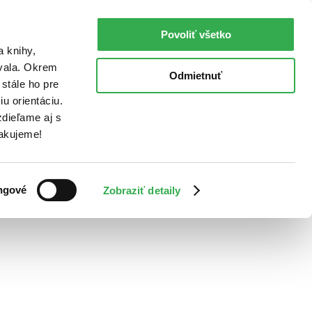
Povoliť všetko
a knihy,
ovala. Okrem
Odmietnuť
stále ho pre
u orientáciu.
dieľame aj s
Ďakujeme!
ngové
Zobraziť detaily