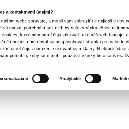
es a kontaktnými údajmi?
našom webe správate, a mohli vám zobraziť tie najlepšie tipy n
é sú naozaj potrebné a bez nich by naša stránka vôbec nefung
 cookies, ktoré nám umožňujú zisťovať, ako náš web funguje, a 
ačné cookies nám dovoľujú prispôsobovať stránku pre vašu lepši
zas umožňujú zobrazenie relevantnej reklamy. Niektoré údaje z
y nám pomohlo, keby sme mohli používať všetky tieto cookies. 
ersonalizačné
Analytické
Marketi