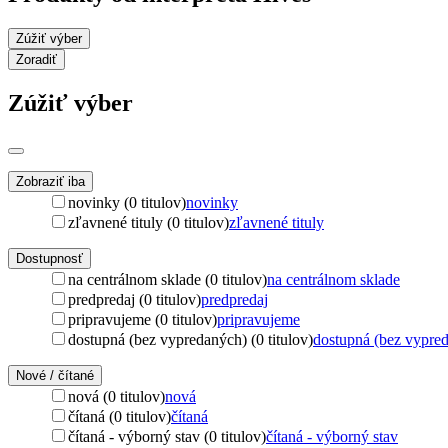
Zúžiť výber
Zoradiť
Zúžiť výber
Zobraziť iba
novinky (0 titulov)
novinky
zľavnené tituly (0 titulov)
zľavnené tituly
Dostupnosť
na centrálnom sklade (0 titulov)
na centrálnom sklade
predpredaj (0 titulov)
predpredaj
pripravujeme (0 titulov)
pripravujeme
dostupná (bez vypredaných) (0 titulov)
dostupná (bez vypre
Nové / čítané
nová (0 titulov)
nová
čítaná (0 titulov)
čítaná
čítaná - výborný stav (0 titulov)
čítaná - výborný stav