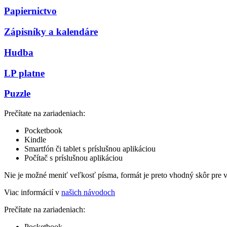
Papiernictvo
Zápisníky a kalendáre
Hudba
LP platne
Puzzle
Prečítate na zariadeniach:
Pocketbook
Kindle
Smartfón či tablet s príslušnou aplikáciou
Počítač s príslušnou aplikáciou
Nie je možné meniť veľkosť písma, formát je preto vhodný skôr pre 
Viac informácií v
našich návodoch
Prečítate na zariadeniach:
Pocketbook