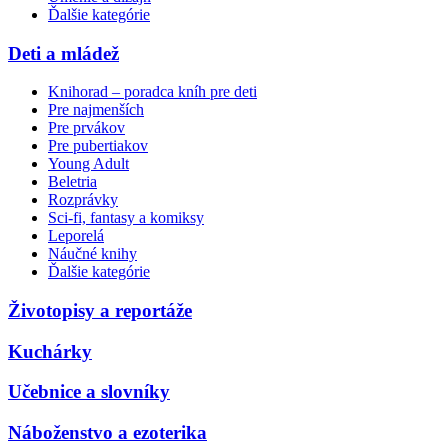
Ďalšie kategórie
Deti a mládež
Knihorad – poradca kníh pre deti
Pre najmenších
Pre prvákov
Pre pubertiakov
Young Adult
Beletria
Rozprávky
Sci-fi, fantasy a komiksy
Leporelá
Náučné knihy
Ďalšie kategórie
Životopisy a reportáže
Kuchárky
Učebnice a slovníky
Náboženstvo a ezoterika