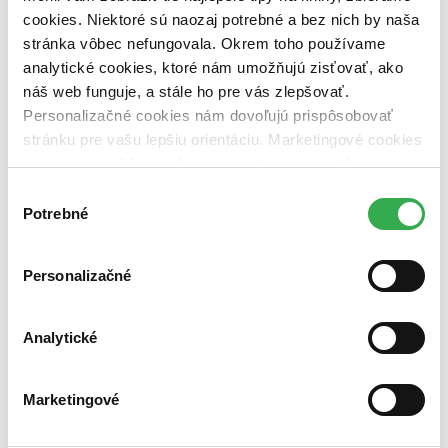
Nové / čítané
cookies. Niektoré sú naozaj potrebné a bez nich by naša
nová (0 titulov)
nová
stránka vôbec nefungovala. Okrem toho používame
čítaná (0 titulov)
čítaná
analytické cookies, ktoré nám umožňujú zisťovať, ako
čítaná - výborný stav (0 titulov)
čítaná - výborný stav
náš web funguje, a stále ho pre vás zlepšovať.
čítaná - mierne opotrebovaná (0 titulov)
čítaná - mierne
Personalizačné cookies nám dovoľujú prispôsobovať
opotrebovaná
čítané verzie vypredaných kníh (0 titulov)
čítané verzie
stránku pre vašu lepšiu orientáciu. Marketingové cookies
vypredaných kníh
nám zas umožňujú zobrazenie relevantnej reklamy.
Niektoré údaje zdieľame aj s tretími stranami. Veľmi by
Zúžiť výber
Výber
nám pomohlo, keby sme mohli používať všetky tieto
Potrebné
súhlasu
Zoradiť
cookies. Ďakujeme!
Personalizačné
Bestsellery
Analytické
Top hodnotené
Novinky
Najdrahšie
Marketingové
Najlacnejšie
Najvyššia zľava