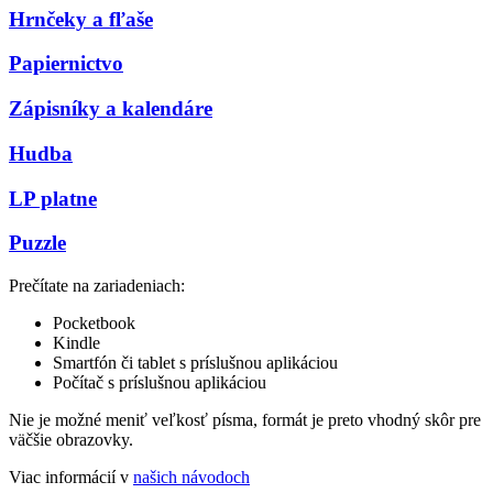
Hrnčeky a fľaše
Papiernictvo
Zápisníky a kalendáre
Hudba
LP platne
Puzzle
Prečítate na zariadeniach:
Pocketbook
Kindle
Smartfón či tablet s príslušnou aplikáciou
Počítač s príslušnou aplikáciou
Nie je možné meniť veľkosť písma, formát je preto vhodný skôr pre
väčšie obrazovky.
Viac informácií v
našich návodoch