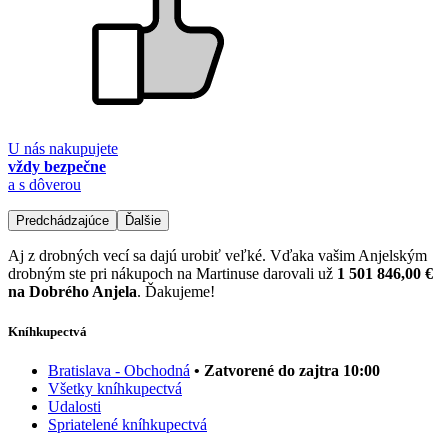
U nás nakupujete
vždy bezpečne
a s dôverou
Predchádzajúce
Ďalšie
Aj z drobných vecí sa dajú urobiť veľké. Vďaka vašim Anjelským
drobným ste pri nákupoch na Martinuse darovali už
1 501 846,00 €
na Dobrého Anjela
. Ďakujeme!
Kníhkupectvá
Bratislava - Obchodná
• Zatvorené do zajtra 10:00
Všetky kníhkupectvá
Udalosti
Spriatelené kníhkupectvá