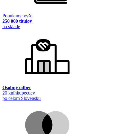
Ponúkame vyše
250 000 titulov
na sklade
Osobný odber
20 kníhkupectiev
po celom Slovensku