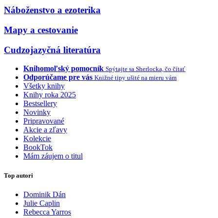
Náboženstvo a ezoterika
Mapy a cestovanie
Cudzojazyčná literatúra
Knihomoľský pomocník
Spýtajte sa Sherlocka, čo čítať
Odporúčame pre vás
Knižné tipy ušité na mieru vám
Všetky knihy
Knihy roka 2025
Bestsellery
Novinky
Pripravované
Akcie a zľavy
Kolekcie
BookTok
Mám záujem o titul
Top autori
Dominik Dán
Julie Caplin
Rebecca Yarros