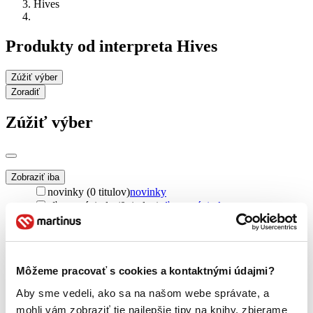
Hives
Produkty od interpreta Hives
Zúžiť výber
Zoradiť
Zúžiť výber
Zobraziť iba
novinky (0 titulov)
novinky
zľavnené tituly (0 titulov)
zľavnené tituly
Dostupnosť
na centrálnom sklade (0 titulov)
na centrálnom sklade
predpredaj (0 titulov)
predpredaj
Môžeme pracovať s cookies a kontaktnými údajmi?
pripravujeme (0 titulov)
pripravujeme
dostupná (bez vypredaných) (0 titulov)
dostupná (bez
Aby sme vedeli, ako sa na našom webe správate, a
vypredaných)
mohli vám zobraziť tie najlepšie tipy na knihy, zbierame