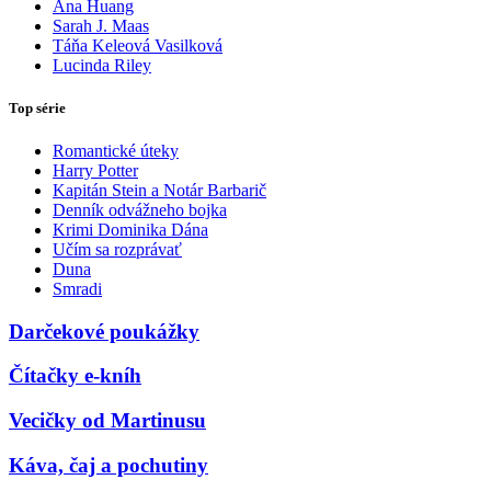
Ana Huang
Sarah J. Maas
Táňa Keleová Vasilková
Lucinda Riley
Top série
Romantické úteky
Harry Potter
Kapitán Stein a Notár Barbarič
Denník odvážneho bojka
Krimi Dominika Dána
Učím sa rozprávať
Duna
Smradi
Darčekové poukážky
Čítačky e-kníh
Vecičky od Martinusu
Káva, čaj a pochutiny