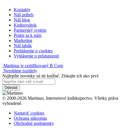
Kontakty
Náš príbeh
Náš blog
Knihovrátok
Partnerský systém
Pridaj sa k nám
Marketing
Náš labák
Prehlásenie o cookies
Vyhlásenie o prístupnosti
Martinus je certifikovaný B Corp
Nerobíme rozdiely
Najlepšie novinky sú tie knižné. Získajte ich ako prví:
Odoslať
© 2000-2026 Martinus. Internetové kníhkupectvo. Všetky práva
vyhradené.
Nastaviť cookies
Ochrana súkromia
Obchodné podmienky