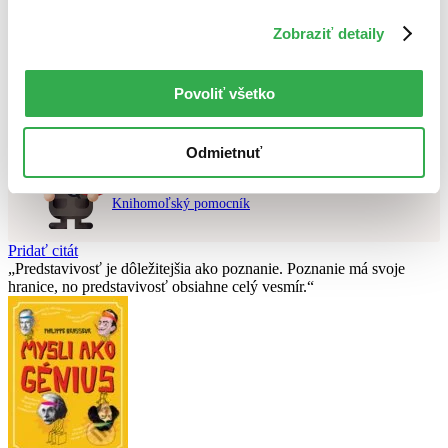
Použité filtre
Zobraziť detaily
Zrušiť filtre
čítané - výborný stav
Nebol nájdený
žiadny titul
vyhovujúci zadaným podmienkam.
Povoliť všetko
Skúste prosím zmeniť vyhľadávaný výraz.
Odmietnuť
Chcete poradiť knihu?
Náš pomocník Sherlock vám ju s radosťou vypátra!
Knihomoľský pomocník
Pridať citát
Predstavivosť je dôležitejšia ako poznanie. Poznanie má svoje
hranice, no predstavivosť obsiahne celý vesmír.