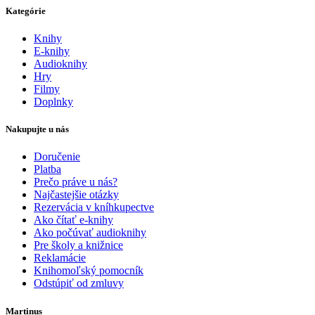
Kategórie
Knihy
E-knihy
Audioknihy
Hry
Filmy
Doplnky
Nakupujte u nás
Doručenie
Platba
Prečo práve u nás?
Najčastejšie otázky
Rezervácia v kníhkupectve
Ako čítať e-knihy
Ako počúvať audioknihy
Pre školy a knižnice
Reklamácie
Knihomoľský pomocník
Odstúpiť od zmluvy
Martinus