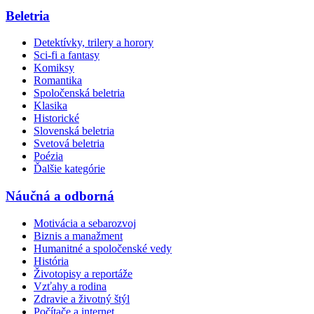
Beletria
Detektívky, trilery a horory
Sci-fi a fantasy
Komiksy
Romantika
Spoločenská beletria
Klasika
Historické
Slovenská beletria
Svetová beletria
Poézia
Ďalšie kategórie
Náučná a odborná
Motivácia a sebarozvoj
Biznis a manažment
Humanitné a spoločenské vedy
História
Životopisy a reportáže
Vzťahy a rodina
Zdravie a životný štýl
Počítače a internet