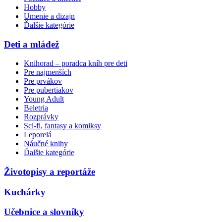
Hobby
Umenie a dizajn
Ďalšie kategórie
Deti a mládež
Knihorad – poradca kníh pre deti
Pre najmenších
Pre prvákov
Pre pubertiakov
Young Adult
Beletria
Rozprávky
Sci-fi, fantasy a komiksy
Leporelá
Náučné knihy
Ďalšie kategórie
Životopisy a reportáže
Kuchárky
Učebnice a slovníky