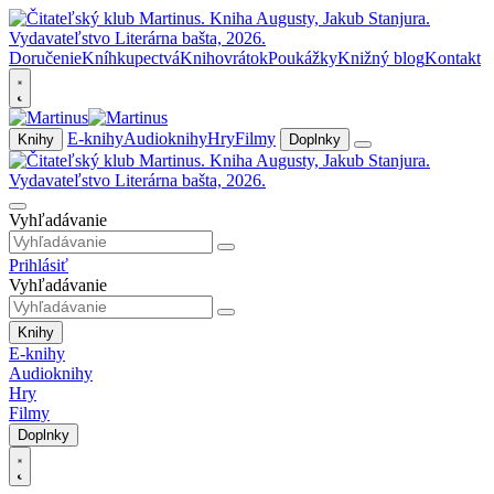
Doručenie
Kníhkupectvá
Knihovrátok
Poukážky
Knižný blog
Kontakt
E-knihy
Audioknihy
Hry
Filmy
Knihy
Doplnky
Vyhľadávanie
Prihlásiť
Vyhľadávanie
Knihy
E-knihy
Audioknihy
Hry
Filmy
Doplnky