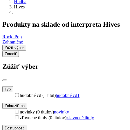
Hudba
Hives
Produkty na sklade od interpreta Hives
Rock, Pop
Zahraničné
Zúžiť výber
Zoradiť
Zúžiť výber
Typ
hudobné cd (1 titul)
hudobné cd
1
Zobraziť iba
novinky (0 titulov)
novinky
zľavnené tituly (0 titulov)
zľavnené tituly
Dostupnosť