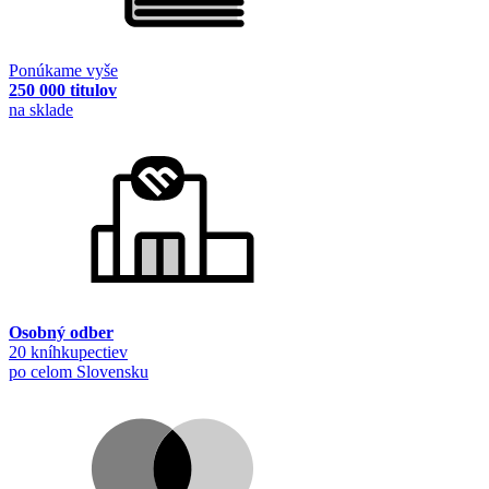
Ponúkame vyše
250 000 titulov
na sklade
Osobný odber
20 kníhkupectiev
po celom Slovensku