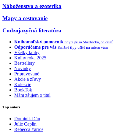
Náboženstvo a ezoterika
Mapy a cestovanie
Cudzojazyčná literatúra
Knihomoľský pomocník
Spýtajte sa Sherlocka, čo čítať
Odporúčame pre vás
Knižné tipy ušité na mieru vám
Všetky knihy
Knihy roka 2025
Bestsellery
Novinky
Pripravované
Akcie a zľavy
Kolekcie
BookTok
Mám záujem o titul
Top autori
Dominik Dán
Julie Caplin
Rebecca Yarros