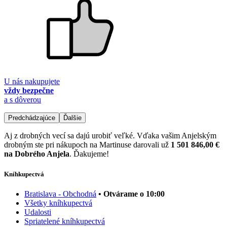
U nás nakupujete
vždy bezpečne
a s dôverou
Predchádzajúce
Ďalšie
Aj z drobných vecí sa dajú urobiť veľké. Vďaka vašim Anjelským
drobným ste pri nákupoch na Martinuse darovali už
1 501 846,00 €
na Dobrého Anjela
. Ďakujeme!
Kníhkupectvá
Bratislava - Obchodná
• Otvárame o 10:00
Všetky kníhkupectvá
Udalosti
Spriatelené kníhkupectvá