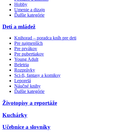
Hobby
Umenie a dizajn
Ďalšie kategórie
Deti a mládež
Knihorad – poradca kníh pre deti
Pre najmenších
Pre prvákov
Pre pubertiakov
Young Adult
Beletria
Rozprávky
Sci-fi, fantasy a komiksy
Leporelá
Náučné knihy
Ďalšie kategórie
Životopisy a reportáže
Kuchárky
Učebnice a slovníky