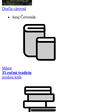
Dračia cárovná
Juraj Červenák
Máme
35-ročnú tradíciu
predaja kníh