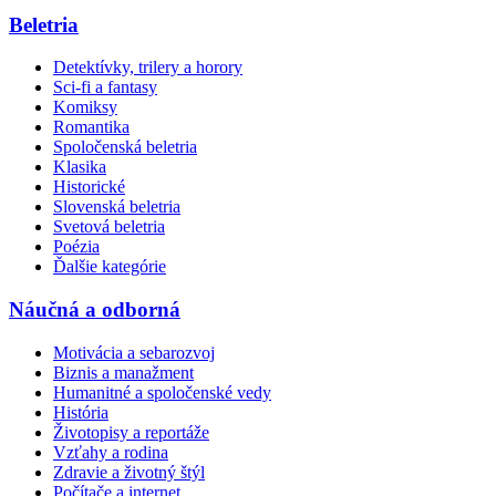
Beletria
Detektívky, trilery a horory
Sci-fi a fantasy
Komiksy
Romantika
Spoločenská beletria
Klasika
Historické
Slovenská beletria
Svetová beletria
Poézia
Ďalšie kategórie
Náučná a odborná
Motivácia a sebarozvoj
Biznis a manažment
Humanitné a spoločenské vedy
História
Životopisy a reportáže
Vzťahy a rodina
Zdravie a životný štýl
Počítače a internet