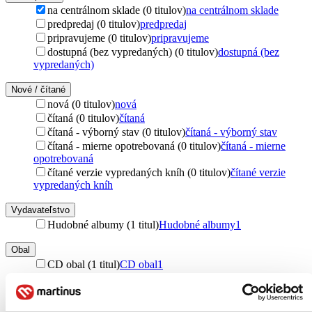
na centrálnom sklade (0 titulov)
na centrálnom sklade
predpredaj (0 titulov)
predpredaj
pripravujeme (0 titulov)
pripravujeme
dostupná (bez vypredaných) (0 titulov)
dostupná (bez
vypredaných)
Nové / čítané
nová (0 titulov)
nová
čítaná (0 titulov)
čítaná
čítaná - výborný stav (0 titulov)
čítaná - výborný stav
čítaná - mierne opotrebovaná (0 titulov)
čítaná - mierne
opotrebovaná
čítané verzie vypredaných kníh (0 titulov)
čítané verzie
vypredaných kníh
Vydavateľstvo
Hudobné albumy (1 titul)
Hudobné albumy
1
Obal
CD obal (1 titul)
CD obal
1
Zúžiť výber