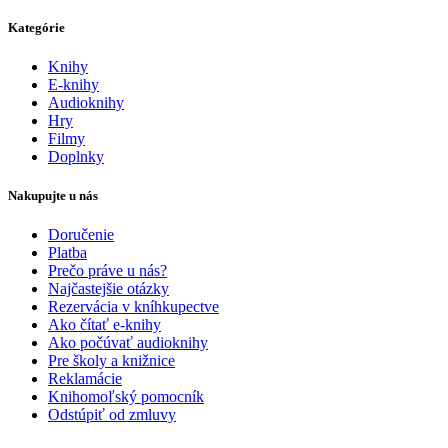
Kategórie
Knihy
E-knihy
Audioknihy
Hry
Filmy
Doplnky
Nakupujte u nás
Doručenie
Platba
Prečo práve u nás?
Najčastejšie otázky
Rezervácia v kníhkupectve
Ako čítať e-knihy
Ako počúvať audioknihy
Pre školy a knižnice
Reklamácie
Knihomoľský pomocník
Odstúpiť od zmluvy