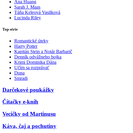
Ana Huang
Sarah J. Maas
Táňa Keleová Vasilková
Lucinda Riley
Top série
Romantické úteky
Harry Potter
Kapitán Stein a Notár Barbarič
Denník odvážneho bojka
Krimi Dominika Dána
Učím sa rozprávať
Duna
Smradi
Darčekové poukážky
Čítačky e-kníh
Vecičky od Martinusu
Káva, čaj a pochutiny