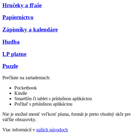
Hrnčeky a fľaše
Papiernictvo
Zápisníky a kalendáre
Hudba
LP platne
Puzzle
Prečítate na zariadeniach:
Pocketbook
Kindle
Smartfón či tablet s príslušnou aplikáciou
Počítač s príslušnou aplikáciou
Nie je možné meniť veľkosť písma, formát je preto vhodný skôr pre
väčšie obrazovky.
Viac informácií v
našich návodoch