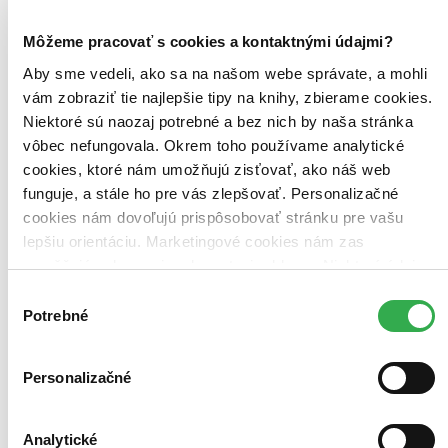
Zoradiť
Môžeme pracovať s cookies a kontaktnými údajmi?
Aby sme vedeli, ako sa na našom webe správate, a mohli
vám zobraziť tie najlepšie tipy na knihy, zbierame cookies.
Bestsellery
Niektoré sú naozaj potrebné a bez nich by naša stránka
Top hodnotené
Novinky
vôbec nefungovala. Okrem toho používame analytické
Najdrahšie
cookies, ktoré nám umožňujú zisťovať, ako náš web
Najlacnejšie
funguje, a stále ho pre vás zlepšovať. Personalizačné
Najvyššia zľava
cookies nám dovoľujú prispôsobovať stránku pre vašu
lepšiu orientáciu. Marketingové cookies nám zas
Použité filtre
Zrušiť filtre
umožňujú zobrazenie relevantnej reklamy. Niektoré údaje
na sklade
zdieľame aj s tretími stranami. Veľmi by nám pomohlo,
Výber
keby sme mohli používať všetky tieto cookies. Ďakujeme!
Potrebné
súhlasu
Personalizačné
Analytické