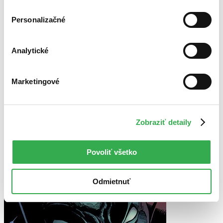
Bestsellery
Personalizačné
Top hodnotené
Novinky
Najdrahšie
Najlacnejšie
Analytické
Najvyššia zľava
Marketingové
Použité filtre
Zrušiť filtre
Na tému superhrdinovia
Zobraziť detaily
Povoliť všetko
Odmietnuť