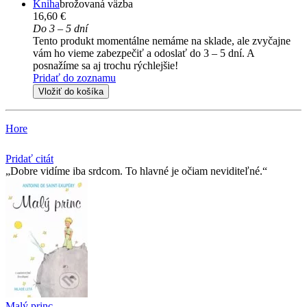
Kniha
brožovaná väzba
16,60 €
Do 3 – 5 dní
Tento produkt momentálne nemáme na sklade, ale zvyčajne
vám ho vieme zabezpečiť a odoslať do 3 – 5 dní. A
posnažíme sa aj trochu rýchlejšie!
Pridať do zoznamu
Vložiť do košíka
Hore
Pridať citát
Dobre vidíme iba srdcom. To hlavné je očiam neviditeľné.
Malý princ