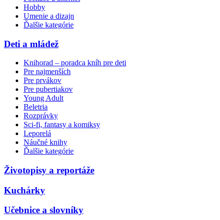
Hobby
Umenie a dizajn
Ďalšie kategórie
Deti a mládež
Knihorad – poradca kníh pre deti
Pre najmenších
Pre prvákov
Pre pubertiakov
Young Adult
Beletria
Rozprávky
Sci-fi, fantasy a komiksy
Leporelá
Náučné knihy
Ďalšie kategórie
Životopisy a reportáže
Kuchárky
Učebnice a slovníky