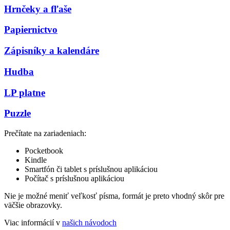
Hrnčeky a fľaše
Papiernictvo
Zápisníky a kalendáre
Hudba
LP platne
Puzzle
Prečítate na zariadeniach:
Pocketbook
Kindle
Smartfón či tablet s príslušnou aplikáciou
Počítač s príslušnou aplikáciou
Nie je možné meniť veľkosť písma, formát je preto vhodný skôr pre
väčšie obrazovky.
Viac informácií v
našich návodoch