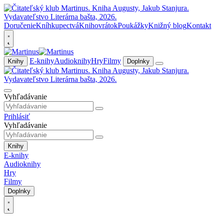
Doručenie
Kníhkupectvá
Knihovrátok
Poukážky
Knižný blog
Kontakt
E-knihy
Audioknihy
Hry
Filmy
Knihy
Doplnky
Vyhľadávanie
Prihlásiť
Vyhľadávanie
Knihy
E-knihy
Audioknihy
Hry
Filmy
Doplnky