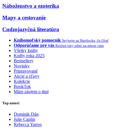
Náboženstvo a ezoterika
Mapy a cestovanie
Cudzojazyčná literatúra
Knihomoľský pomocník
Spýtajte sa Sherlocka, čo čítať
Odporúčame pre vás
Knižné tipy ušité na mieru vám
Všetky knihy
Knihy roka 2025
Bestsellery
Novinky
Pripravované
Akcie a zľavy
Kolekcie
BookTok
Mám záujem o titul
Top autori
Dominik Dán
Julie Caplin
Rebecca Yarros