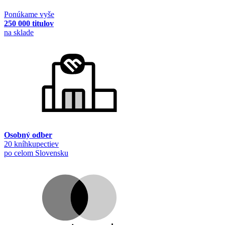
Ponúkame vyše
250 000 titulov
na sklade
Osobný odber
20 kníhkupectiev
po celom Slovensku