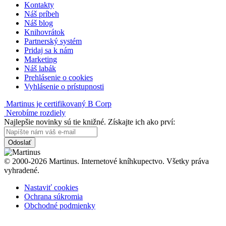
Kontakty
Náš príbeh
Náš blog
Knihovrátok
Partnerský systém
Pridaj sa k nám
Marketing
Náš labák
Prehlásenie o cookies
Vyhlásenie o prístupnosti
Martinus je certifikovaný B Corp
Nerobíme rozdiely
Najlepšie novinky sú tie knižné. Získajte ich ako prví:
Odoslať
© 2000-2026 Martinus. Internetové kníhkupectvo. Všetky práva
vyhradené.
Nastaviť cookies
Ochrana súkromia
Obchodné podmienky