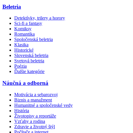
Beletria
Detektívky, trilery a horory
Sci-fi a fantasy
Komiksy
Romantika
Spoločenská beletria
Klasika
Historické
Slovenská beletria
Svetová beletria
Poézia
Ďalšie kategórie
Náučná a odborná
Motivácia a sebarozvoj
Biznis a manažment
Humanitné a spoločenské vedy
História
Životopisy a reportáže
Vzťahy a rodina
Zdravie a životný štýl
Počítače a internet