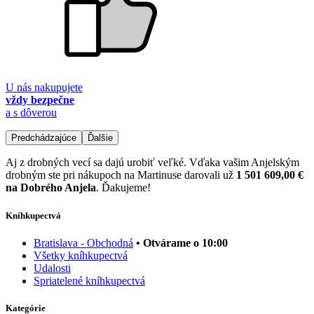
U nás nakupujete
vždy bezpečne
a s dôverou
Predchádzajúce
Ďalšie
Aj z drobných vecí sa dajú urobiť veľké. Vďaka vašim Anjelským
drobným ste pri nákupoch na Martinuse darovali už
1 501 609,00 €
na Dobrého Anjela
. Ďakujeme!
Kníhkupectvá
Bratislava - Obchodná
• Otvárame o 10:00
Všetky kníhkupectvá
Udalosti
Spriatelené kníhkupectvá
Kategórie