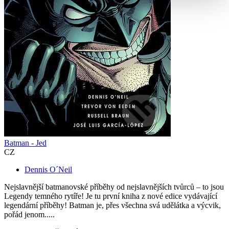
Batman - Jed
CZ
Dennis O´Neil
Nejslavnější batmanovské příběhy od nejslavnějších tvůrců – to jsou
Legendy temného rytíře! Je tu první kniha z nové edice vydávající
legendární příběhy! Batman je, přes všechna svá udělátka a výcvik,
pořád jenom.....