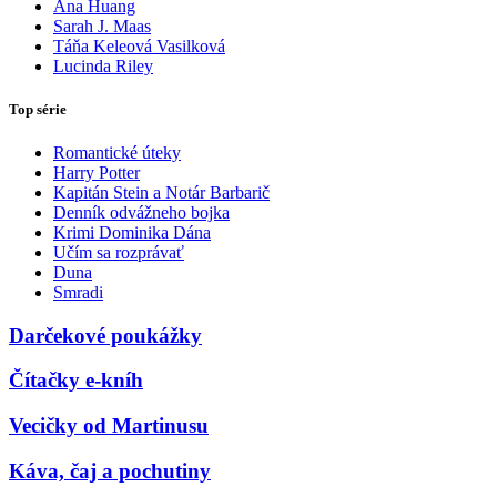
Ana Huang
Sarah J. Maas
Táňa Keleová Vasilková
Lucinda Riley
Top série
Romantické úteky
Harry Potter
Kapitán Stein a Notár Barbarič
Denník odvážneho bojka
Krimi Dominika Dána
Učím sa rozprávať
Duna
Smradi
Darčekové poukážky
Čítačky e-kníh
Vecičky od Martinusu
Káva, čaj a pochutiny