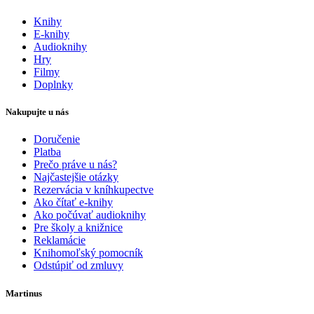
Knihy
E-knihy
Audioknihy
Hry
Filmy
Doplnky
Nakupujte u nás
Doručenie
Platba
Prečo práve u nás?
Najčastejšie otázky
Rezervácia v kníhkupectve
Ako čítať e-knihy
Ako počúvať audioknihy
Pre školy a knižnice
Reklamácie
Knihomoľský pomocník
Odstúpiť od zmluvy
Martinus