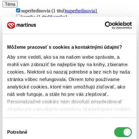
Téma
superhrdinovia (1 titul)
superhrdinovia
1
komiks (1 titul)
komiks
1
Batman (1 titul)
Batman
1
Pre koho
pre chlapcov (1 titul)
pre chlapcov
1
Môžeme pracovať s cookies a kontaktnými údajmi?
Autor
Aby sme vedeli, ako sa na našom webe správate, a
Dennis O´Neil (1 titul)
Dennis O´Neil
1
mohli vám zobraziť tie najlepšie tipy na knihy, zbierame
Vydavateľstvo
cookies. Niektoré sú naozaj potrebné a bez nich by naša
Crew (1 titul)
Crew
1
stránka vôbec nefungovala. Okrem toho používame
analytické cookies, ktoré nám umožňujú zisťovať, ako
Väzba
brožovaná väzba (1 titul)
brožovaná väzba
1
náš web funguje, a stále ho pre vás zlepšovať.
Personalizačné cookies nám dovoľujú prispôsobovať
Zúžiť výber
stránku pre vašu lepšiu orientáciu. Marketingové cookies
nám zas umožňujú zobrazenie relevantnej reklamy.
Zoradiť
Niektoré údaje zdieľame aj s tretími stranami. Veľmi by
Výber
nám pomohlo, keby sme mohli používať všetky tieto
Potrebné
súhlasu
cookies. Ďakujeme!