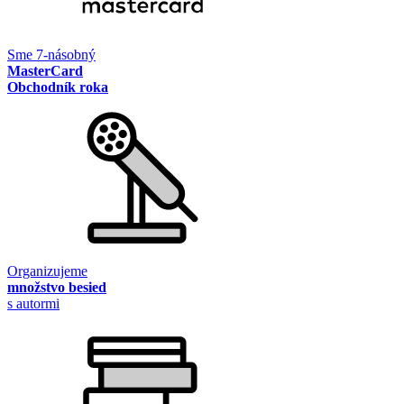
Sme 7-násobný
MasterCard
Obchodník roka
Organizujeme
množstvo besied
s autormi