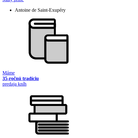
Antoine de Saint-Exupéry
Máme
35-ročnú tradíciu
predaja kníh