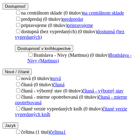
Dostupnosť
na centrálnom sklade (0 titulov)
na centrálnom sklade
predpredaj (0 titulov)
predpredaj
pripravujeme (0 titulov)
pripravujeme
dostupná (bez vypredaných) (0 titulov)
dostupná (bez
vypredaných)
Dostupnosť v kníhkupectve
Bratislava - Nivy (Martinus) (0 titulov)
Bratislava -
Nivy (Martinus)
Nové / čítané
nová (0 titulov)
nová
čítaná (0 titulov)
čítaná
čítaná - výborný stav (0 titulov)
čítaná - výborný stav
čítaná - mierne opotrebovaná (0 titulov)
čítaná - mierne
opotrebovaná
čítané verzie vypredaných kníh (0 titulov)
čítané verzie
vypredaných kníh
Jazyk
čeština (1 titul)
čeština
1