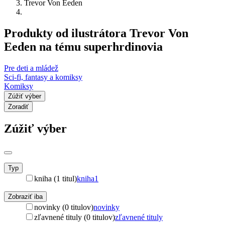
Trevor Von Eeden
Produkty od ilustrátora Trevor Von
Eeden na tému superhrdinovia
Pre deti a mládež
Sci-fi, fantasy a komiksy
Komiksy
Zúžiť výber
Zoradiť
Zúžiť výber
Typ
kniha (1 titul)
kniha
1
Zobraziť iba
novinky (0 titulov)
novinky
zľavnené tituly (0 titulov)
zľavnené tituly