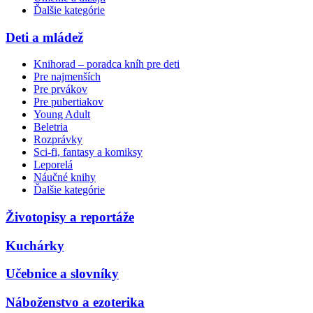
Ďalšie kategórie
Deti a mládež
Knihorad – poradca kníh pre deti
Pre najmenších
Pre prvákov
Pre pubertiakov
Young Adult
Beletria
Rozprávky
Sci-fi, fantasy a komiksy
Leporelá
Náučné knihy
Ďalšie kategórie
Životopisy a reportáže
Kuchárky
Učebnice a slovníky
Náboženstvo a ezoterika