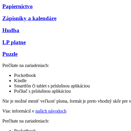
Papiernictvo
Zápisníky a kalendáre
Hudba
LP platne
Puzzle
Prečítate na zariadeniach:
Pocketbook
Kindle
Smartfón či tablet s príslušnou aplikáciou
Počítač s príslušnou aplikáciou
Nie je možné meniť veľkosť písma, formát je preto vhodný skôr pre 
Viac informácií v
našich návodoch
Prečítate na zariadeniach:
Pocketbook