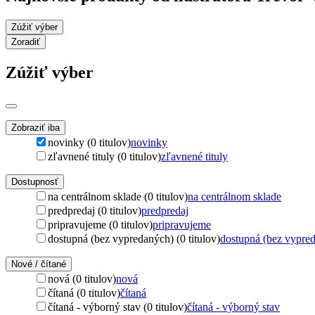
Zúžiť výber
Zoradiť
Zúžiť výber
Zobraziť iba
novinky (0 titulov)
novinky
zľavnené tituly (0 titulov)
zľavnené tituly
Dostupnosť
na centrálnom sklade (0 titulov)
na centrálnom sklade
predpredaj (0 titulov)
predpredaj
pripravujeme (0 titulov)
pripravujeme
dostupná (bez vypredaných) (0 titulov)
dostupná (bez vypre
Nové / čítané
nová (0 titulov)
nová
čítaná (0 titulov)
čítaná
čítaná - výborný stav (0 titulov)
čítaná - výborný stav