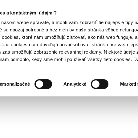
es a kontaktnými údajmi?
našom webe správate, a mohli vám zobraziť tie najlepšie tipy n
é sú naozaj potrebné a bez nich by naša stránka vôbec nefung
 cookies, ktoré nám umožňujú zisťovať, ako náš web funguje, a 
ačné cookies nám dovoľujú prispôsobovať stránku pre vašu lepši
zas umožňujú zobrazenie relevantnej reklamy. Niektoré údaje z
y nám pomohlo, keby sme mohli používať všetky tieto cookies. 
ersonalizačné
Analytické
Marketi