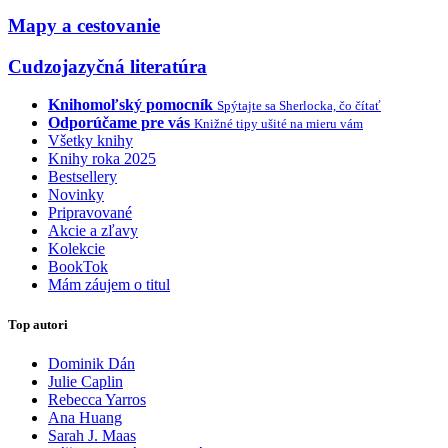
Mapy a cestovanie
Cudzojazyčná literatúra
Knihomoľský pomocník
Spýtajte sa Sherlocka, čo čítať
Odporúčame pre vás
Knižné tipy ušité na mieru vám
Všetky knihy
Knihy roka 2025
Bestsellery
Novinky
Pripravované
Akcie a zľavy
Kolekcie
BookTok
Mám záujem o titul
Top autori
Dominik Dán
Julie Caplin
Rebecca Yarros
Ana Huang
Sarah J. Maas