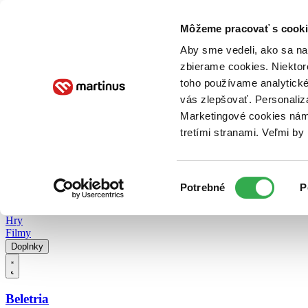
Doručenie
Kníhkupectvá
Knihovrátok
Poukážky
Knižný blog
Kontakt
Môžeme pracovať s cooki
Aby sme vedeli, ako sa na 
zbierame cookies. Niektor
E-knihy
Audioknihy
Hry
Filmy
Knihy
Doplnky
toho používame analytické
vás zlepšovať. Personaliz
Vyhľadávanie
Marketingové cookies nám 
tretími stranami. Veľmi b
Prihlásiť
Vyhľadávanie
Výber
Knihy
Potrebné
P
súhlasu
E-knihy
Audioknihy
Hry
Filmy
Doplnky
Beletria