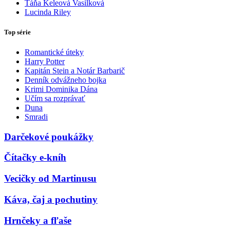
Táňa Keleová Vasilková
Lucinda Riley
Top série
Romantické úteky
Harry Potter
Kapitán Stein a Notár Barbarič
Denník odvážneho bojka
Krimi Dominika Dána
Učím sa rozprávať
Duna
Smradi
Darčekové poukážky
Čítačky e-kníh
Vecičky od Martinusu
Káva, čaj a pochutiny
Hrnčeky a fľaše