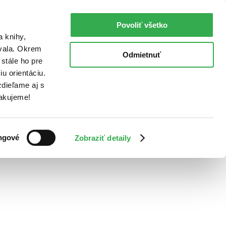
Povoliť všetko
a knihy,
ovala. Okrem
Odmietnuť
stále ho pre
u orientáciu.
dieľame aj s
Ďakujeme!
ngové
Zobraziť detaily