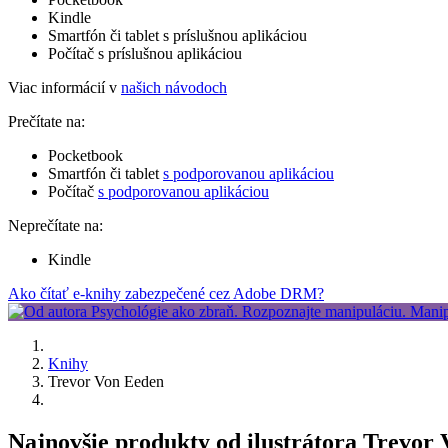
Kindle
Smartfón či tablet s príslušnou aplikáciou
Počítač s príslušnou aplikáciou
Viac informácií v
našich návodoch
Prečítate na:
Pocketbook
Smartfón či tablet
s podporovanou aplikáciou
Počítač
s podporovanou aplikáciou
Neprečítate na:
Kindle
Ako čítať e-knihy zabezpečené cez Adobe DRM?
Knihy
Trevor Von Eeden
Najnovšie produkty od ilustrátora Trevor