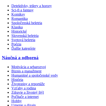
Detektívky, trilery a horory
Sci-fi a fantasy
Komiksy
Romantika
Spoločenská beletria
Klasika
Historické
Slovenská beletria
Svetová beletria
Poézia
Ďalšie kategórie
Náučná a odborná
Motivácia a sebarozvoj
Biznis a manažment
Humanitné a spoločenské vedy
História
Životopisy a reportáže
Vzťahy a rodina
Zdravie a životný štýl
Počítače a internet
Hobby
Umenie a dizajn