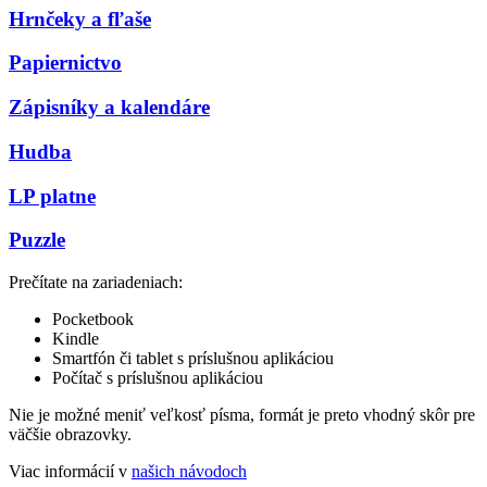
Hrnčeky a fľaše
Papiernictvo
Zápisníky a kalendáre
Hudba
LP platne
Puzzle
Prečítate na zariadeniach:
Pocketbook
Kindle
Smartfón či tablet s príslušnou aplikáciou
Počítač s príslušnou aplikáciou
Nie je možné meniť veľkosť písma, formát je preto vhodný skôr pre
väčšie obrazovky.
Viac informácií v
našich návodoch