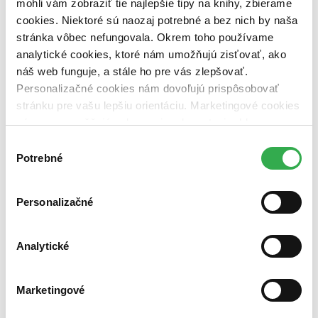
mohli vám zobraziť tie najlepšie tipy na knihy, zbierame
cookies. Niektoré sú naozaj potrebné a bez nich by naša
Nové / čítané
stránka vôbec nefungovala. Okrem toho používame
nová (0 titulov)
nová
analytické cookies, ktoré nám umožňujú zisťovať, ako
čítaná (0 titulov)
čítaná
čítaná - výborný stav (0 titulov)
čítaná - výborný stav
náš web funguje, a stále ho pre vás zlepšovať.
čítaná - mierne opotrebovaná (0 titulov)
čítaná - mierne
Personalizačné cookies nám dovoľujú prispôsobovať
opotrebovaná
stránku pre vašu lepšiu orientáciu. Marketingové cookies
čítané verzie vypredaných kníh (0 titulov)
čítané verzie
nám zas umožňujú zobrazenie relevantnej reklamy.
vypredaných kníh
Niektoré údaje zdieľame aj s tretími stranami. Veľmi by
Výber
Zúžiť výber
nám pomohlo, keby sme mohli používať všetky tieto
Potrebné
súhlasu
cookies. Ďakujeme!
Zoradiť
Personalizačné
Bestsellery
Analytické
Top hodnotené
Novinky
Najdrahšie
Marketingové
Najlacnejšie
Najvyššia zľava