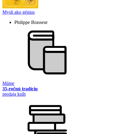
Mysli ako génius
Philippe Brasseur
Máme
35-ročnú tradíciu
predaja kníh