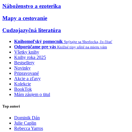
Náboženstvo a ezoterika
Mapy a cestovanie
Cudzojazyčná literatúra
Knihomoľský pomocník
Spýtajte sa Sherlocka, čo čítať
Odporúčame pre vás
Knižné tipy ušité na mieru vám
Všetky knihy
Knihy roka 2025
Bestsellery
Novinky
Pripravované
Akcie a zľavy
Kolekcie
BookTok
Mám záujem o titul
Top autori
Dominik Dán
Julie Caplin
Rebecca Yarros