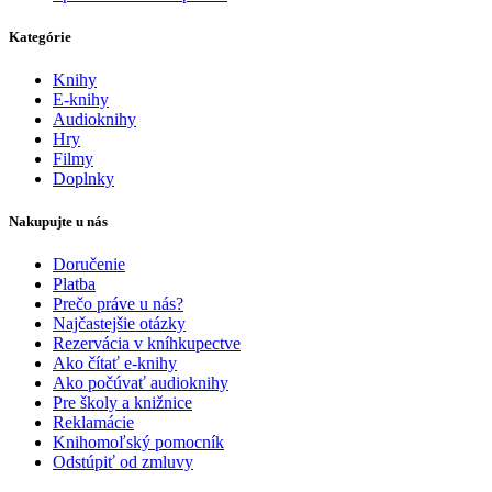
Kategórie
Knihy
E-knihy
Audioknihy
Hry
Filmy
Doplnky
Nakupujte u nás
Doručenie
Platba
Prečo práve u nás?
Najčastejšie otázky
Rezervácia v kníhkupectve
Ako čítať e-knihy
Ako počúvať audioknihy
Pre školy a knižnice
Reklamácie
Knihomoľský pomocník
Odstúpiť od zmluvy