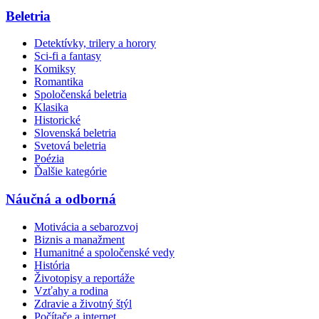
Beletria
Detektívky, trilery a horory
Sci-fi a fantasy
Komiksy
Romantika
Spoločenská beletria
Klasika
Historické
Slovenská beletria
Svetová beletria
Poézia
Ďalšie kategórie
Náučná a odborná
Motivácia a sebarozvoj
Biznis a manažment
Humanitné a spoločenské vedy
História
Životopisy a reportáže
Vzťahy a rodina
Zdravie a životný štýl
Počítače a internet