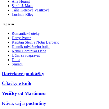
Ana Huang
Sarah J. Maas
Táňa Keleová Vasilková
Lucinda Riley
Top série
Romantické úteky
Harry Potter
Kapitán Stein a Notár Barbarič
Denník odvážneho bojka
Krimi Dominika Dána
Učím sa rozprávať
Duna
Smradi
Darčekové poukážky
Čítačky e-kníh
Vecičky od Martinusu
Káva, čaj a pochutiny