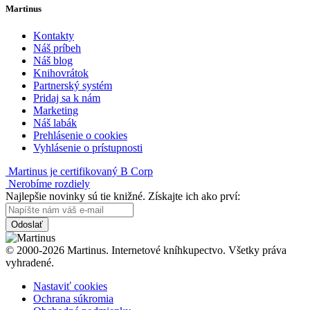
Martinus
Kontakty
Náš príbeh
Náš blog
Knihovrátok
Partnerský systém
Pridaj sa k nám
Marketing
Náš labák
Prehlásenie o cookies
Vyhlásenie o prístupnosti
Martinus je certifikovaný B Corp
Nerobíme rozdiely
Najlepšie novinky sú tie knižné. Získajte ich ako prví:
Odoslať
© 2000-2026 Martinus. Internetové kníhkupectvo. Všetky práva
vyhradené.
Nastaviť cookies
Ochrana súkromia