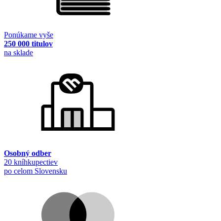
Ponúkame vyše
250 000 titulov
na sklade
Osobný odber
20 kníhkupectiev
po celom Slovensku