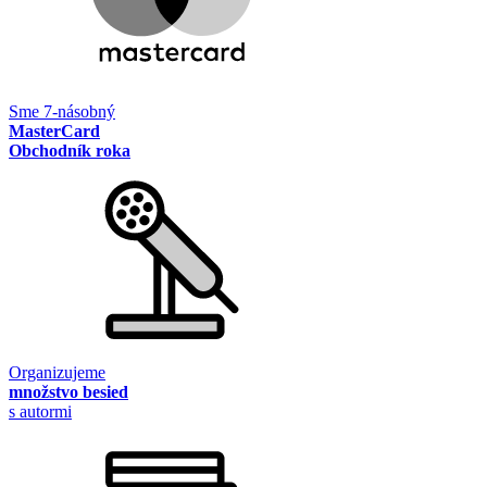
Sme 7-násobný
MasterCard
Obchodník roka
Organizujeme
množstvo besied
s autormi