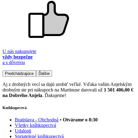
U nás nakupujete
vždy bezpečne
a s dôverou
Predchádzajúce
Ďalšie
Aj z drobných vecí sa dajú urobiť veľké. Vďaka vašim Anjelským
drobným ste pri nákupoch na Martinuse darovali už
1 501 406,00 €
na Dobrého Anjela
. Ďakujeme!
Kníhkupectvá
Bratislava - Obchodná
• Otvárame o 8:30
Všetky kníhkupectvá
Udalosti
Spriatelené kníhkupectvá