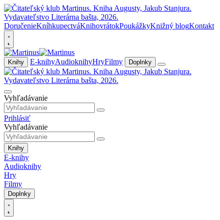
Doručenie
Kníhkupectvá
Knihovrátok
Poukážky
Knižný blog
Kontakt
E-knihy
Audioknihy
Hry
Filmy
Knihy
Doplnky
Vyhľadávanie
Prihlásiť
Vyhľadávanie
Knihy
E-knihy
Audioknihy
Hry
Filmy
Doplnky