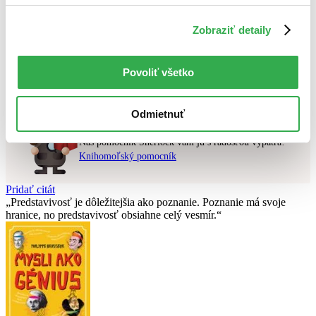
Použité filtre
Zobraziť detaily
Zrušiť filtre
čítané - mierne opotrebované
Nebol nájdený
žiadny titul
vyhovujúci zadaným podmienkam.
Povoliť všetko
Skúste prosím zmeniť vyhľadávaný výraz.
Odmietnuť
Chcete poradiť knihu?
Náš pomocník Sherlock vám ju s radosťou vypátra!
Knihomoľský pomocník
Pridať citát
Predstavivosť je dôležitejšia ako poznanie. Poznanie má svoje
hranice, no predstavivosť obsiahne celý vesmír.