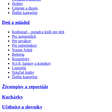
Hobby
Umenie a dizajn
Ďalšie kategórie
Deti a mládež
Knihorad – poradca kníh pre deti
Pre najmenších
Pre prvákov
Pre pubertiakov
Young Adult
Beletria
Rozprávky
Sci-fi, fantasy a komiksy
Leporelá
Náučné knihy
Ďalšie kategórie
Životopisy a reportáže
Kuchárky
Učebnice a slovníky