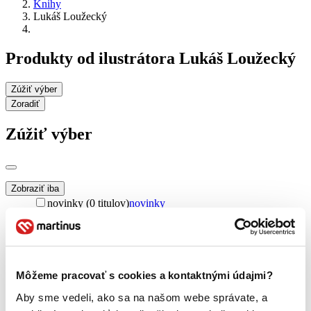
Knihy
Lukáš Loužecký
Produkty od ilustrátora Lukáš Loužecký
Zúžiť výber
Zoradiť
Zúžiť výber
Zobraziť iba
novinky (0 titulov)
novinky
zľavnené tituly (0 titulov)
zľavnené tituly
Dostupnosť
na centrálnom sklade (0 titulov)
na centrálnom sklade
predpredaj (0 titulov)
predpredaj
Môžeme pracovať s cookies a kontaktnými údajmi?
pripravujeme (0 titulov)
pripravujeme
Aby sme vedeli, ako sa na našom webe správate, a
dostupná (bez vypredaných) (0 titulov)
dostupná (bez
vypredaných)