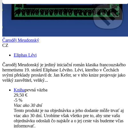
Čaroděj Meudonský
CZ
Eliphas Lévi
Čaroděj Meudonský je jediný iniciační román klasika francouzského
hermetismu 19. století Eliphase Léviho. Lévi, kterého v Čechách
svými překlady proslavil dr. Jan Kefer, se v této knize projevuje jako
veliký zasvětitel, veliký...
Kniha
pevná väzba
29,50 €
-5 %
Viac ako 30 dní
Tento produkt je na objednávku a jeho dodanie môže trvať aj
viac ako 30 dní. Urobíme však všetko pre to, aby sme vašu
objednávku odoslali čo najskôr a o jej ceste vás budeme včas
informovať.