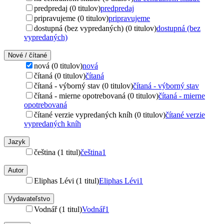
predpredaj (0 titulov)
predpredaj
pripravujeme (0 titulov)
pripravujeme
dostupná (bez vypredaných) (0 titulov)
dostupná (bez
vypredaných)
Nové / čítané
nová (0 titulov)
nová
čítaná (0 titulov)
čítaná
čítaná - výborný stav (0 titulov)
čítaná - výborný stav
čítaná - mierne opotrebovaná (0 titulov)
čítaná - mierne
opotrebovaná
čítané verzie vypredaných kníh (0 titulov)
čítané verzie
vypredaných kníh
Jazyk
čeština (1 titul)
čeština
1
Autor
Eliphas Lévi (1 titul)
Eliphas Lévi
1
Vydavateľstvo
Vodnář (1 titul)
Vodnář
1