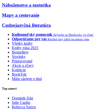
Náboženstvo a ezoterika
Mapy a cestovanie
Cudzojazyčná literatúra
Knihomoľský pomocník
Spýtajte sa Sherlocka, čo čítať
Odporúčame pre vás
Knižné tipy ušité na mieru vám
Všetky knihy
Knihy roka 2025
Bestsellery
Novinky
Pripravované
Akcie a zľavy
Kolekcie
BookTok
Mám záujem o titul
Top autori
Dominik Dán
Julie Caplin
Rebecca Yarros