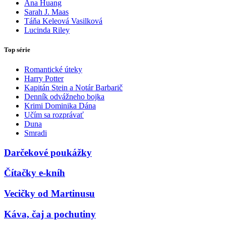
Ana Huang
Sarah J. Maas
Táňa Keleová Vasilková
Lucinda Riley
Top série
Romantické úteky
Harry Potter
Kapitán Stein a Notár Barbarič
Denník odvážneho bojka
Krimi Dominika Dána
Učím sa rozprávať
Duna
Smradi
Darčekové poukážky
Čítačky e-kníh
Vecičky od Martinusu
Káva, čaj a pochutiny