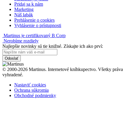
Pridaj sa k nám
Marketing
Náš labák
Prehlásenie o cookies
Vyhlásenie o prístupnosti
Martinus je certifikovaný B Corp
Nerobíme rozdiely
Najlepšie novinky sú tie knižné. Získajte ich ako prví:
Odoslať
© 2000-2026 Martinus. Internetové kníhkupectvo. Všetky práva
vyhradené.
Nastaviť cookies
Ochrana súkromia
Obchodné podmienky