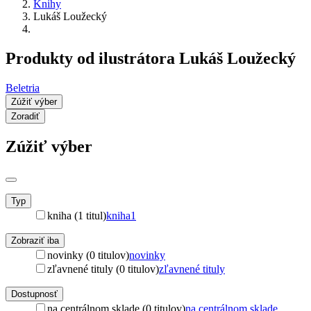
Knihy
Lukáš Loužecký
Produkty od ilustrátora Lukáš Loužecký
Beletria
Zúžiť výber
Zoradiť
Zúžiť výber
Typ
kniha (1 titul)
kniha
1
Zobraziť iba
novinky (0 titulov)
novinky
zľavnené tituly (0 titulov)
zľavnené tituly
Dostupnosť
na centrálnom sklade (0 titulov)
na centrálnom sklade