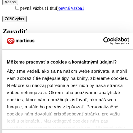
Väzba
pevná väzba (1 titul)
pevná väzba
1
Zúžiť výber
Zoradiť
Bestsellery
Môžeme pracovať s cookies a kontaktnými údajmi?
Top hodnotené
Novinky
Aby sme vedeli, ako sa na našom webe správate, a mohli
Najdrahšie
vám zobraziť tie najlepšie tipy na knihy, zbierame cookies.
Najlacnejšie
Niektoré sú naozaj potrebné a bez nich by naša stránka
Najvyššia zľava
vôbec nefungovala. Okrem toho používame analytické
cookies, ktoré nám umožňujú zisťovať, ako náš web
Použité filtre
funguje, a stále ho pre vás zlepšovať. Personalizačné
Zrušiť filtre
nové
cookies nám dovoľujú prispôsobovať stránku pre vašu
lepšiu orientáciu. Marketingové cookies nám zas
umožňujú zobrazenie relevantnej reklamy. Niektoré údaje