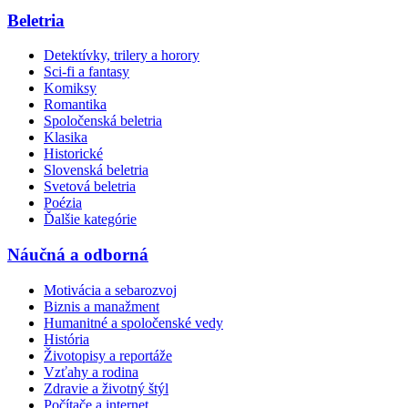
Beletria
Detektívky, trilery a horory
Sci-fi a fantasy
Komiksy
Romantika
Spoločenská beletria
Klasika
Historické
Slovenská beletria
Svetová beletria
Poézia
Ďalšie kategórie
Náučná a odborná
Motivácia a sebarozvoj
Biznis a manažment
Humanitné a spoločenské vedy
História
Životopisy a reportáže
Vzťahy a rodina
Zdravie a životný štýl
Počítače a internet