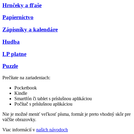
Hrnčeky a fľaše
Papiernictvo
Zápisníky a kalendáre
Hudba
LP platne
Puzzle
Prečítate na zariadeniach:
Pocketbook
Kindle
Smartfón či tablet s príslušnou aplikáciou
Počítač s príslušnou aplikáciou
Nie je možné meniť veľkosť písma, formát je preto vhodný skôr pre
väčšie obrazovky.
Viac informácií v
našich návodoch