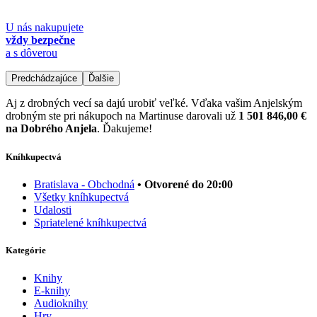
U nás nakupujete
vždy bezpečne
a s dôverou
Predchádzajúce
Ďalšie
Aj z drobných vecí sa dajú urobiť veľké. Vďaka vašim Anjelským
drobným ste pri nákupoch na Martinuse darovali už
1 501 846,00 €
na Dobrého Anjela
. Ďakujeme!
Kníhkupectvá
Bratislava - Obchodná
• Otvorené do 20:00
Všetky kníhkupectvá
Udalosti
Spriatelené kníhkupectvá
Kategórie
Knihy
E-knihy
Audioknihy
Hry