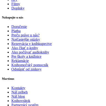
Filmy
Doplnky
Nakupujte u nás
Doručenie
Platba
Prečo práve u nás?
Najčastejšie otázky
Rezervácia v kníhkupectve
Ako čítať e-knihy
Ako počúvať audioknihy
Pre školy a knižnice
Reklamácie
Knihomoľský pomocník
Odstúpiť od zmluvy
Martinus
Kontakty
Náš príbeh
Náš blog
Knihovrátok
Partnerský systém