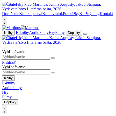
Doručenie
Kníhkupectvá
Knihovrátok
Poukážky
Knižný blog
Kontakt
E-knihy
Audioknihy
Hry
Filmy
Knihy
Doplnky
Vyhľadávanie
Prihlásiť
Vyhľadávanie
Knihy
E-knihy
Audioknihy
Hry
Filmy
Doplnky