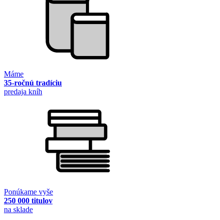
Máme
35-ročnú tradíciu
predaja kníh
Ponúkame vyše
250 000 titulov
na sklade