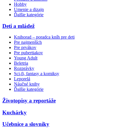
Hobby
Umenie a dizajn
Ďalšie kategórie
Deti a mládež
Knihorad – poradca kníh pre deti
Pre najmenších
Pre prvákov
Pre pubertiakov
Young Adult
Beletria
Rozprávky
Sci-fi, fantasy a komiksy
Leporelá
Náučné knihy
Ďalšie kategórie
Životopisy a reportáže
Kuchárky
Učebnice a slovníky