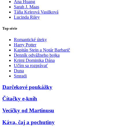
Ana Huang
Sarah J. Maas
Táňa Keleová Vasilková
Lucinda Riley
Top série
Romantické úteky
Harry Potter
Kapitán Stein a Notár Barbarič
Denník odvážneho bojka
Krimi Dominika Dána
Učím sa rozprávať
Duna
Smradi
Darčekové poukážky
Čítačky e-kníh
Vecičky od Martinusu
Káva, čaj a pochutiny