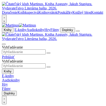
Doručenie
Kníhkupectvá
Knihovrátok
Poukážky
Knižný blog
Kontakt
E-knihy
Audioknihy
Hry
Filmy
Knihy
Doplnky
Vyhľadávanie
Prihlásiť
Vyhľadávanie
Knihy
E-knihy
Audioknihy
Hry
Filmy
Doplnky