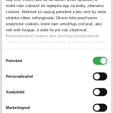
dostupná (bez vypredaných) (0 titulov)
dostupná (bez
mohli vám zobraziť tie najlepšie tipy na knihy, zbierame
vypredaných)
cookies. Niektoré sú naozaj potrebné a bez nich by naša
Nové / čítané
stránka vôbec nefungovala. Okrem toho používame
nová (0 titulov)
nová
analytické cookies, ktoré nám umožňujú zisťovať, ako
čítaná (0 titulov)
čítaná
náš web funguje, a stále ho pre vás zlepšovať.
čítaná - výborný stav (0 titulov)
čítaná - výborný stav
Personalizačné cookies nám dovoľujú prispôsobovať
čítaná - mierne opotrebovaná (0 titulov)
čítaná - mierne
opotrebovaná
stránku pre vašu lepšiu orientáciu. Marketingové cookies
čítané verzie vypredaných kníh (0 titulov)
čítané verzie
nám zas umožňujú zobrazenie relevantnej reklamy.
vypredaných kníh
Niektoré údaje zdieľame aj s tretími stranami. Veľmi by
Výber
Zúžiť výber
nám pomohlo, keby sme mohli používať všetky tieto
Potrebné
súhlasu
cookies. Ďakujeme!
Zoradiť
Personalizačné
Analytické
Bestsellery
Top hodnotené
Novinky
Marketingové
Najdrahšie
Najlacnejšie