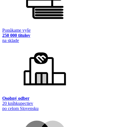
Ponúkame vyše
250 000 titulov
na sklade
Osobný odber
20 kníhkupectiev
po celom Slovensku