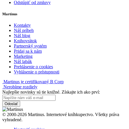
Odstúpiť od zmluvy
Martinus
Kontakty
Náš príbeh
Náš blog
Knihovrátok
Partnerský systém
Pridaj sa k nám
Marketing
Náš labák
Prehlásenie o cookies
Vyhlásenie o prístupnosti
Martinus je certifikovaný B Corp
Nerobíme rozdiely
Najlepšie novinky sú tie knižné. Získajte ich ako prví:
Odoslať
© 2000-2026 Martinus. Internetové kníhkupectvo. Všetky práva
vyhradené.