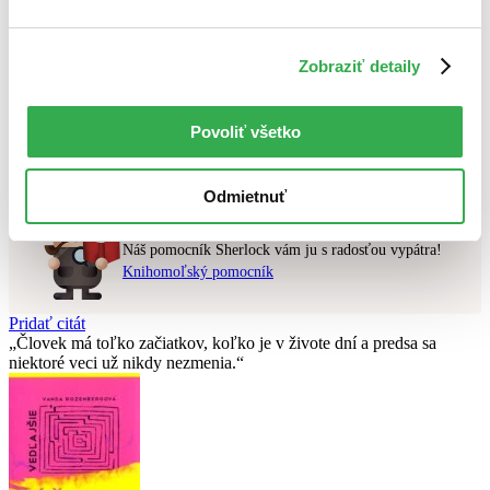
Najvyššia zľava
Zobraziť detaily
Použité filtre
Zrušiť filtre
v zľave
Povoliť všetko
Nebol nájdený
žiadny titul
vyhovujúci zadaným podmienkam.
Skúste prosím zmeniť vyhľadávaný výraz.
Odmietnuť
Chcete poradiť knihu?
Náš pomocník Sherlock vám ju s radosťou vypátra!
Knihomoľský pomocník
Pridať citát
Človek má toľko začiatkov, koľko je v živote dní a predsa sa
niektoré veci už nikdy nezmenia.