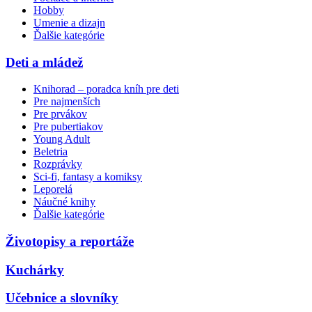
Hobby
Umenie a dizajn
Ďalšie kategórie
Deti a mládež
Knihorad – poradca kníh pre deti
Pre najmenších
Pre prvákov
Pre pubertiakov
Young Adult
Beletria
Rozprávky
Sci-fi, fantasy a komiksy
Leporelá
Náučné knihy
Ďalšie kategórie
Životopisy a reportáže
Kuchárky
Učebnice a slovníky