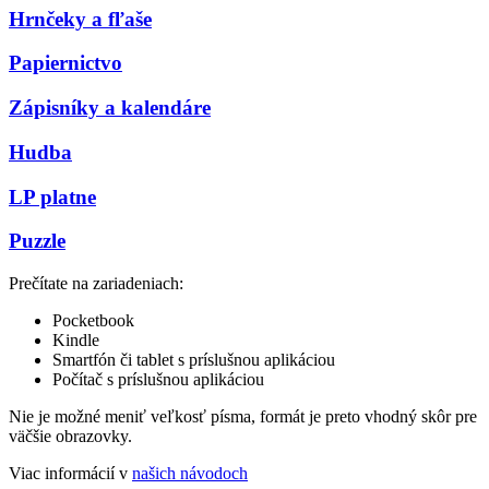
Hrnčeky a fľaše
Papiernictvo
Zápisníky a kalendáre
Hudba
LP platne
Puzzle
Prečítate na zariadeniach:
Pocketbook
Kindle
Smartfón či tablet s príslušnou aplikáciou
Počítač s príslušnou aplikáciou
Nie je možné meniť veľkosť písma, formát je preto vhodný skôr pre
väčšie obrazovky.
Viac informácií v
našich návodoch