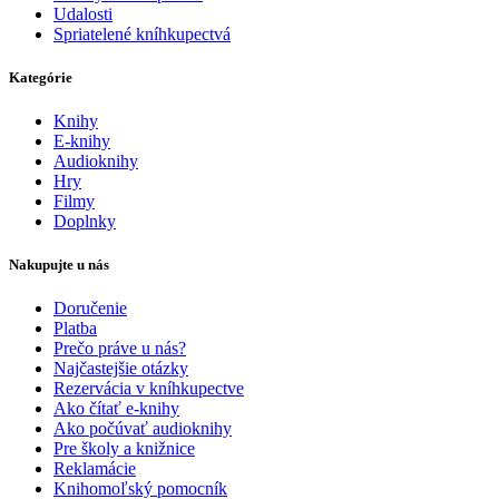
Udalosti
Spriatelené kníhkupectvá
Kategórie
Knihy
E-knihy
Audioknihy
Hry
Filmy
Doplnky
Nakupujte u nás
Doručenie
Platba
Prečo práve u nás?
Najčastejšie otázky
Rezervácia v kníhkupectve
Ako čítať e-knihy
Ako počúvať audioknihy
Pre školy a knižnice
Reklamácie
Knihomoľský pomocník