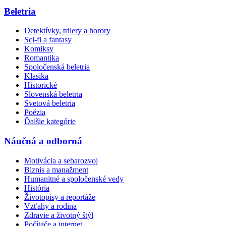
Beletria
Detektívky, trilery a horory
Sci-fi a fantasy
Komiksy
Romantika
Spoločenská beletria
Klasika
Historické
Slovenská beletria
Svetová beletria
Poézia
Ďalšie kategórie
Náučná a odborná
Motivácia a sebarozvoj
Biznis a manažment
Humanitné a spoločenské vedy
História
Životopisy a reportáže
Vzťahy a rodina
Zdravie a životný štýl
Počítače a internet