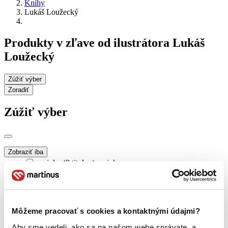
Knihy
Lukáš Loužecký
Produkty v zľave od ilustrátora Lukáš
Loužecký
Zúžiť výber
Zoradiť
Zúžiť výber
Zobraziť iba
novinky (0 titulov)
novinky
zľavnené tituly (0 titulov)
zľavnené tituly
Dostupnosť
na centrálnom sklade (0 titulov)
na centrálnom sklade
Môžeme pracovať s cookies a kontaktnými údajmi?
predpredaj (0 titulov)
predpredaj
pripravujeme (0 titulov)
pripravujeme
Aby sme vedeli, ako sa na našom webe správate, a