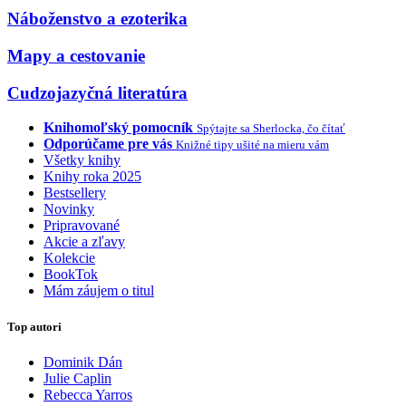
Náboženstvo a ezoterika
Mapy a cestovanie
Cudzojazyčná literatúra
Knihomoľský pomocník
Spýtajte sa Sherlocka, čo čítať
Odporúčame pre vás
Knižné tipy ušité na mieru vám
Všetky knihy
Knihy roka 2025
Bestsellery
Novinky
Pripravované
Akcie a zľavy
Kolekcie
BookTok
Mám záujem o titul
Top autori
Dominik Dán
Julie Caplin
Rebecca Yarros