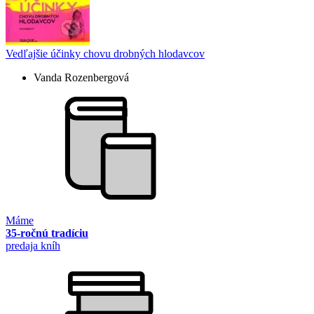
Vedľajšie účinky chovu drobných hlodavcov
Vanda Rozenbergová
Máme
35-ročnú tradíciu
predaja kníh