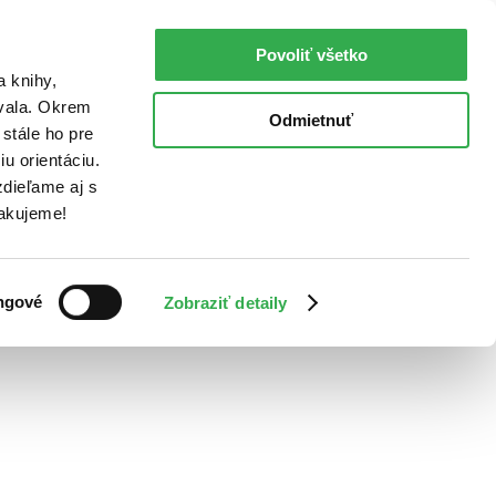
Povoliť všetko
a knihy,
ovala. Okrem
Odmietnuť
stále ho pre
u orientáciu.
dieľame aj s
Ďakujeme!
ngové
Zobraziť detaily