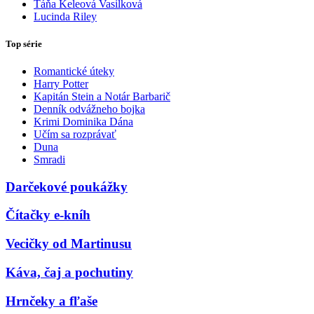
Táňa Keleová Vasilková
Lucinda Riley
Top série
Romantické úteky
Harry Potter
Kapitán Stein a Notár Barbarič
Denník odvážneho bojka
Krimi Dominika Dána
Učím sa rozprávať
Duna
Smradi
Darčekové poukážky
Čítačky e-kníh
Vecičky od Martinusu
Káva, čaj a pochutiny
Hrnčeky a fľaše