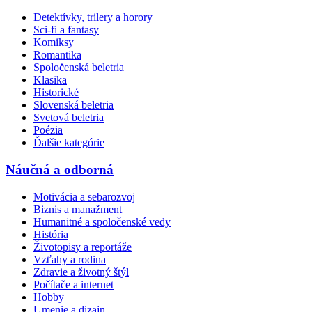
Detektívky, trilery a horory
Sci-fi a fantasy
Komiksy
Romantika
Spoločenská beletria
Klasika
Historické
Slovenská beletria
Svetová beletria
Poézia
Ďalšie kategórie
Náučná a odborná
Motivácia a sebarozvoj
Biznis a manažment
Humanitné a spoločenské vedy
História
Životopisy a reportáže
Vzťahy a rodina
Zdravie a životný štýl
Počítače a internet
Hobby
Umenie a dizajn