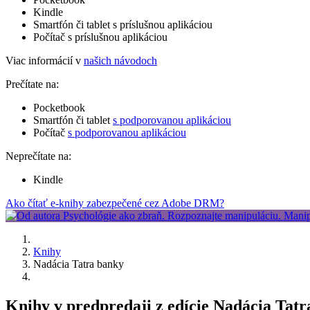
Kindle
Smartfón či tablet s príslušnou aplikáciou
Počítač s príslušnou aplikáciou
Viac informácií v
našich návodoch
Prečítate na:
Pocketbook
Smartfón či tablet
s podporovanou aplikáciou
Počítač
s podporovanou aplikáciou
Neprečítate na:
Kindle
Ako čítať e-knihy zabezpečené cez Adobe DRM?
Knihy
Nadácia Tatra banky
Knihy v predpredaji z edície Nadácia Tat