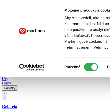
Doručenie
Kníhkupectvá
Knihovrátok
Poukážky
Knižný blog
Kontakt
Môžeme pracovať s cooki
Aby sme vedeli, ako sa na 
zbierame cookies. Niektor
E-knihy
Audioknihy
Hry
Filmy
Knihy
Doplnky
toho používame analytické
vás zlepšovať. Personaliz
Vyhľadávanie
Marketingové cookies nám 
tretími stranami. Veľmi b
Prihlásiť
Vyhľadávanie
Výber
Knihy
Potrebné
P
súhlasu
E-knihy
Audioknihy
Hry
Filmy
Doplnky
Beletria