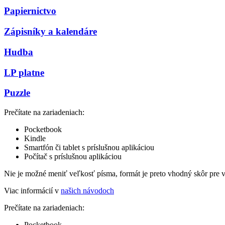
Papiernictvo
Zápisníky a kalendáre
Hudba
LP platne
Puzzle
Prečítate na zariadeniach:
Pocketbook
Kindle
Smartfón či tablet s príslušnou aplikáciou
Počítač s príslušnou aplikáciou
Nie je možné meniť veľkosť písma, formát je preto vhodný skôr pre 
Viac informácií v
našich návodoch
Prečítate na zariadeniach:
Pocketbook