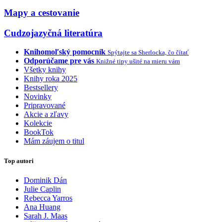
Mapy a cestovanie
Cudzojazyčná literatúra
Knihomoľský pomocník
Spýtajte sa Sherlocka, čo čítať
Odporúčame pre vás
Knižné tipy ušité na mieru vám
Všetky knihy
Knihy roka 2025
Bestsellery
Novinky
Pripravované
Akcie a zľavy
Kolekcie
BookTok
Mám záujem o titul
Top autori
Dominik Dán
Julie Caplin
Rebecca Yarros
Ana Huang
Sarah J. Maas