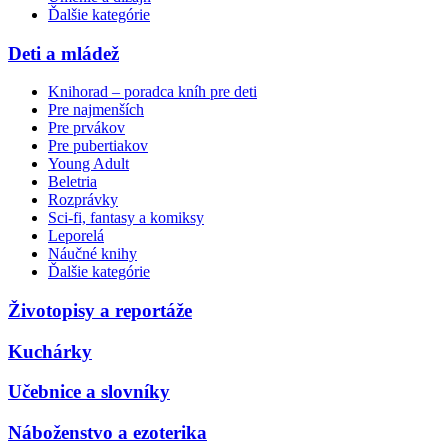
Ďalšie kategórie
Deti a mládež
Knihorad – poradca kníh pre deti
Pre najmenších
Pre prvákov
Pre pubertiakov
Young Adult
Beletria
Rozprávky
Sci-fi, fantasy a komiksy
Leporelá
Náučné knihy
Ďalšie kategórie
Životopisy a reportáže
Kuchárky
Učebnice a slovníky
Náboženstvo a ezoterika