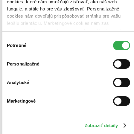
cookies, ktoré nám umožňujú zisťovať, ako náš web
Bestsellery
funguje, a stále ho pre vás zlepšovať. Personalizačné
Top hodnotené
cookies nám dovoľujú prispôsobovať stránku pre vašu
Novinky
lepšiu orientáciu. Marketingové cookies nám zas
Najdrahšie
Najlacnejšie
umožňujú zobrazenie relevantnej reklamy. Niektoré údaje
Najvyššia zľava
zdieľame aj s tretími stranami. Veľmi by nám pomohlo,
Výber
keby sme mohli používať všetky tieto cookies. Ďakujeme!
Potrebné
súhlasu
Použité filtre
Zrušiť filtre
So sivou obálkou
Personalizačné
Analytické
Marketingové
Zobraziť detaily