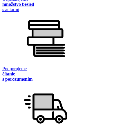
množstvo besied
s autormi
Podporujeme
čítanie
s porozumením