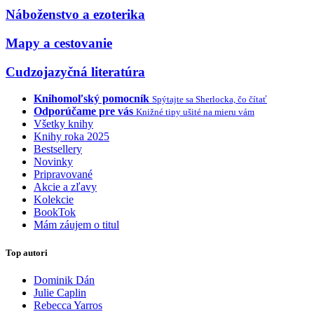
Náboženstvo a ezoterika
Mapy a cestovanie
Cudzojazyčná literatúra
Knihomoľský pomocník
Spýtajte sa Sherlocka, čo čítať
Odporúčame pre vás
Knižné tipy ušité na mieru vám
Všetky knihy
Knihy roka 2025
Bestsellery
Novinky
Pripravované
Akcie a zľavy
Kolekcie
BookTok
Mám záujem o titul
Top autori
Dominik Dán
Julie Caplin
Rebecca Yarros