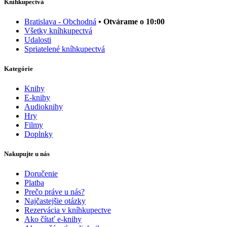
Kníhkupectvá
Bratislava - Obchodná
• Otvárame o 10:00
Všetky kníhkupectvá
Udalosti
Spriatelené kníhkupectvá
Kategórie
Knihy
E-knihy
Audioknihy
Hry
Filmy
Doplnky
Nakupujte u nás
Doručenie
Platba
Prečo práve u nás?
Najčastejšie otázky
Rezervácia v kníhkupectve
Ako čítať e-knihy