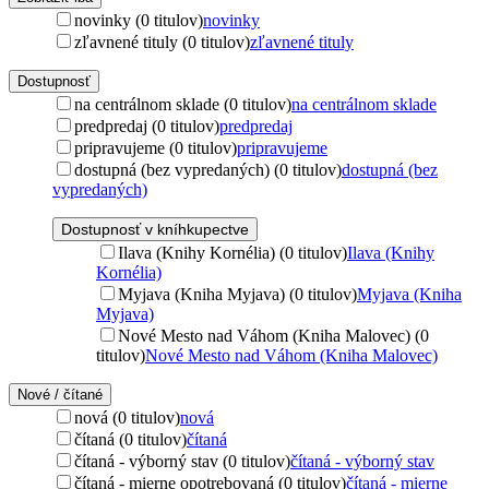
novinky (0 titulov)
novinky
zľavnené tituly (0 titulov)
zľavnené tituly
Dostupnosť
na centrálnom sklade (0 titulov)
na centrálnom sklade
predpredaj (0 titulov)
predpredaj
pripravujeme (0 titulov)
pripravujeme
dostupná (bez vypredaných) (0 titulov)
dostupná (bez
vypredaných)
Dostupnosť v kníhkupectve
Ilava (Knihy Kornélia) (0 titulov)
Ilava (Knihy
Kornélia)
Myjava (Kniha Myjava) (0 titulov)
Myjava (Kniha
Myjava)
Nové Mesto nad Váhom (Kniha Malovec) (0
titulov)
Nové Mesto nad Váhom (Kniha Malovec)
Nové / čítané
nová (0 titulov)
nová
čítaná (0 titulov)
čítaná
čítaná - výborný stav (0 titulov)
čítaná - výborný stav
čítaná - mierne opotrebovaná (0 titulov)
čítaná - mierne