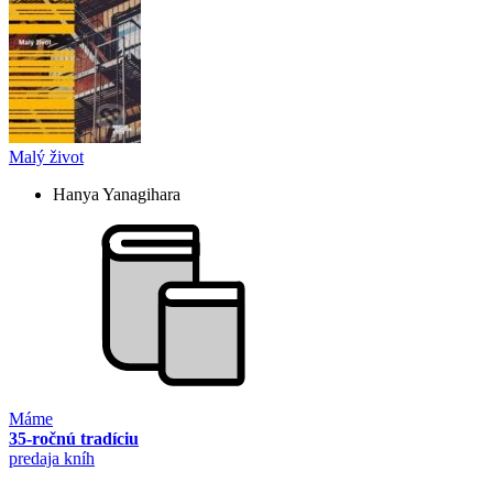
Malý život
Hanya Yanagihara
Máme
35-ročnú tradíciu
predaja kníh