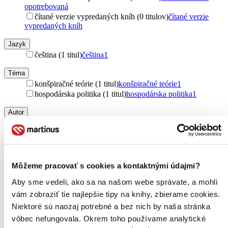
opotrebovaná
čítané verzie vypredaných kníh (0 titulov)
čítané verzie
vypredaných kníh
Jazyk
čeština (1 titul)
čeština
1
Téma
konšpiračné teórie (1 titul)
konšpiračné teórie
1
hospodárska politika (1 titul)
hospodárska politika
1
Autor
Michael Morris (1 titul)
Michael Morris
1
Vydavateľstvo
Anch-books (1 titul)
Anch-books
1
Môžeme pracovať s cookies a kontaktnými údajmi?
Zúžiť výber
Aby sme vedeli, ako sa na našom webe správate, a mohli
Zoradiť
vám zobraziť tie najlepšie tipy na knihy, zbierame cookies.
Niektoré sú naozaj potrebné a bez nich by naša stránka
vôbec nefungovala. Okrem toho používame analytické