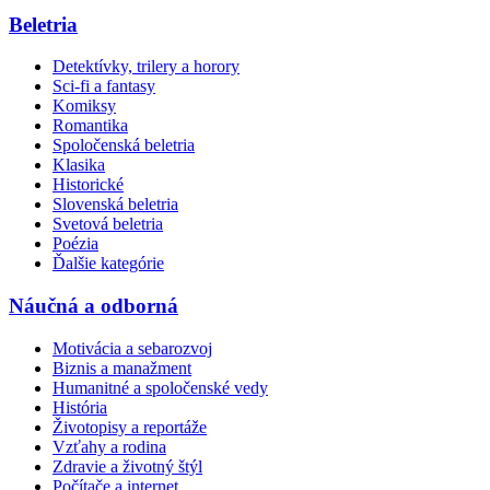
Beletria
Detektívky, trilery a horory
Sci-fi a fantasy
Komiksy
Romantika
Spoločenská beletria
Klasika
Historické
Slovenská beletria
Svetová beletria
Poézia
Ďalšie kategórie
Náučná a odborná
Motivácia a sebarozvoj
Biznis a manažment
Humanitné a spoločenské vedy
História
Životopisy a reportáže
Vzťahy a rodina
Zdravie a životný štýl
Počítače a internet