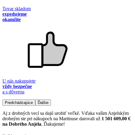
Tovar skladom
expedujeme
okamžite
U nás nakupujete
vždy bezpečne
a s dôverou
Predchádzajúce
Ďalšie
Aj z drobných vecí sa dajú urobiť veľké. Vďaka vašim Anjelským
drobným ste pri nákupoch na Martinuse darovali už
1 501 609,00 €
na Dobrého Anjela
. Ďakujeme!