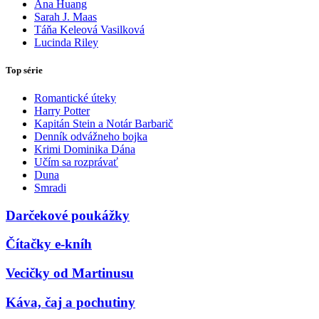
Ana Huang
Sarah J. Maas
Táňa Keleová Vasilková
Lucinda Riley
Top série
Romantické úteky
Harry Potter
Kapitán Stein a Notár Barbarič
Denník odvážneho bojka
Krimi Dominika Dána
Učím sa rozprávať
Duna
Smradi
Darčekové poukážky
Čítačky e-kníh
Vecičky od Martinusu
Káva, čaj a pochutiny