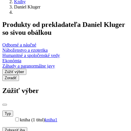
Knihy
Daniel Kluger
Produkty od prekladateľa Daniel Kluger
so sivou obálkou
Odborné a náučné
Náboženstvo a ezoterika
Humanitné a spoločenské vedy
Ekonómia
Záhady a paranormálne javy
Zúžiť výber
Zoradiť
Zúžiť výber
Typ
kniha (1 titul)
kniha
1
Zobraziť iba