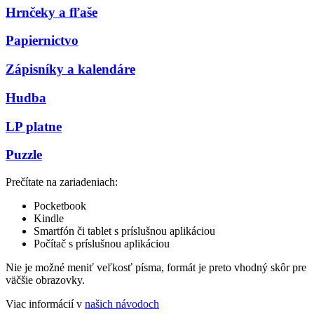
Hrnčeky a fľaše
Papiernictvo
Zápisníky a kalendáre
Hudba
LP platne
Puzzle
Prečítate na zariadeniach:
Pocketbook
Kindle
Smartfón či tablet s príslušnou aplikáciou
Počítač s príslušnou aplikáciou
Nie je možné meniť veľkosť písma, formát je preto vhodný skôr pre
väčšie obrazovky.
Viac informácií v
našich návodoch