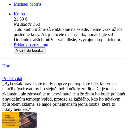
Michael Morris
Kniha
21,30 €
Na sklade 1 ks
Túto knihu máme síce aktuálne na sklade, máme však už iba
posledné kusy. Ak ju chcete mať rýchlo, ponáhľajte sa!
Dodanie ďalších môže trvať dlhšie, zvyčajne do piatich dní.
Pridať do zoznamu
Vložiť do košíka
Hore
Pridať citát
Byla však pravda, že tehdy poprvé pochopil, že lidé, kterým se
naučil důveřovat, by ho stejně mohli někdy zradit, a že je to sice
zklamání, ale zároveň je to nevyhnutelné a že život ho bude pohánět
pravidelným tempem vpřed, protože za každého, kdo ho nějakým
způsobem zklame, se najde přinejmenším jedna osoba, která to
nikdy neudělá.