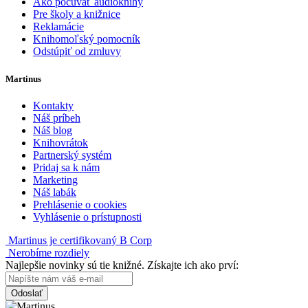
Ako počúvať audioknihy
Pre školy a knižnice
Reklamácie
Knihomoľský pomocník
Odstúpiť od zmluvy
Martinus
Kontakty
Náš príbeh
Náš blog
Knihovrátok
Partnerský systém
Pridaj sa k nám
Marketing
Náš labák
Prehlásenie o cookies
Vyhlásenie o prístupnosti
Martinus je certifikovaný B Corp
Nerobíme rozdiely
Najlepšie novinky sú tie knižné. Získajte ich ako prví:
Odoslať