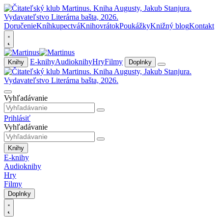
Doručenie
Kníhkupectvá
Knihovrátok
Poukážky
Knižný blog
Kontakt
E-knihy
Audioknihy
Hry
Filmy
Knihy
Doplnky
Vyhľadávanie
Prihlásiť
Vyhľadávanie
Knihy
E-knihy
Audioknihy
Hry
Filmy
Doplnky