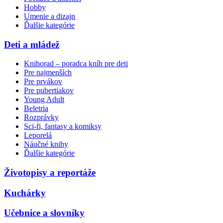
Hobby
Umenie a dizajn
Ďalšie kategórie
Deti a mládež
Knihorad – poradca kníh pre deti
Pre najmenších
Pre prvákov
Pre pubertiakov
Young Adult
Beletria
Rozprávky
Sci-fi, fantasy a komiksy
Leporelá
Náučné knihy
Ďalšie kategórie
Životopisy a reportáže
Kuchárky
Učebnice a slovníky