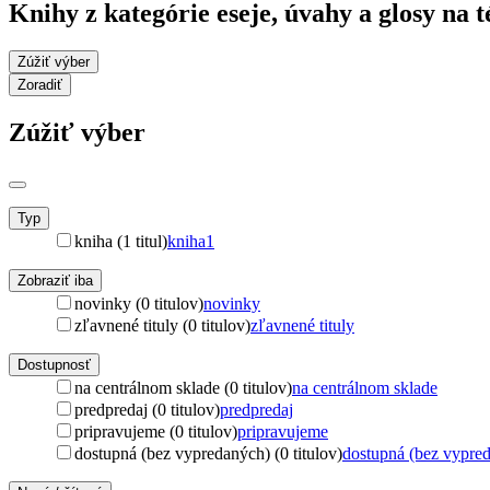
Knihy z kategórie eseje, úvahy a glosy na 
Zúžiť výber
Zoradiť
Zúžiť výber
Typ
kniha (1 titul)
kniha
1
Zobraziť iba
novinky (0 titulov)
novinky
zľavnené tituly (0 titulov)
zľavnené tituly
Dostupnosť
na centrálnom sklade (0 titulov)
na centrálnom sklade
predpredaj (0 titulov)
predpredaj
pripravujeme (0 titulov)
pripravujeme
dostupná (bez vypredaných) (0 titulov)
dostupná (bez vypre