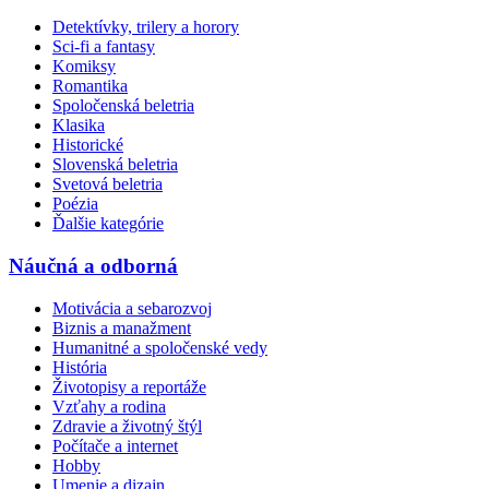
Detektívky, trilery a horory
Sci-fi a fantasy
Komiksy
Romantika
Spoločenská beletria
Klasika
Historické
Slovenská beletria
Svetová beletria
Poézia
Ďalšie kategórie
Náučná a odborná
Motivácia a sebarozvoj
Biznis a manažment
Humanitné a spoločenské vedy
História
Životopisy a reportáže
Vzťahy a rodina
Zdravie a životný štýl
Počítače a internet
Hobby
Umenie a dizajn