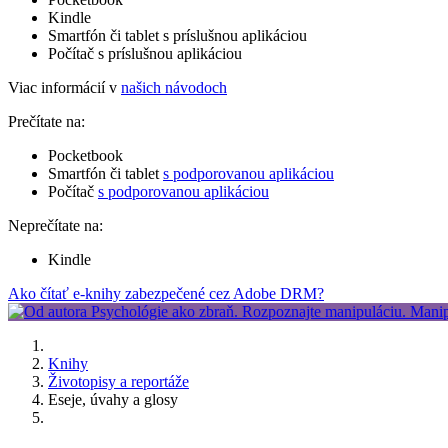
Kindle
Smartfón či tablet s príslušnou aplikáciou
Počítač s príslušnou aplikáciou
Viac informácií v
našich návodoch
Prečítate na:
Pocketbook
Smartfón či tablet
s podporovanou aplikáciou
Počítač
s podporovanou aplikáciou
Neprečítate na:
Kindle
Ako čítať e-knihy zabezpečené cez Adobe DRM?
Knihy
Životopisy a reportáže
Eseje, úvahy a glosy