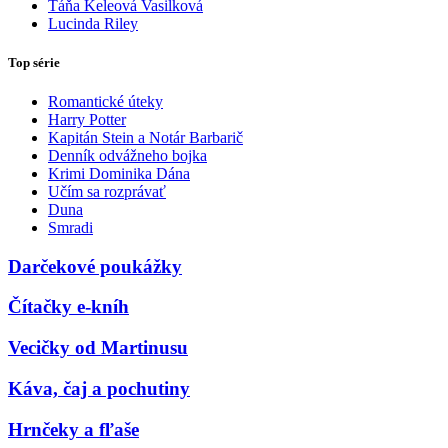
Táňa Keleová Vasilková
Lucinda Riley
Top série
Romantické úteky
Harry Potter
Kapitán Stein a Notár Barbarič
Denník odvážneho bojka
Krimi Dominika Dána
Učím sa rozprávať
Duna
Smradi
Darčekové poukážky
Čítačky e-kníh
Vecičky od Martinusu
Káva, čaj a pochutiny
Hrnčeky a fľaše