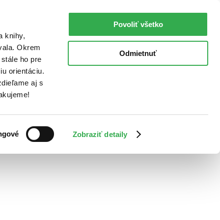
Povoliť všetko
a knihy,
ovala. Okrem
Odmietnuť
stále ho pre
u orientáciu.
dieľame aj s
Ďakujeme!
ngové
Zobraziť detaily