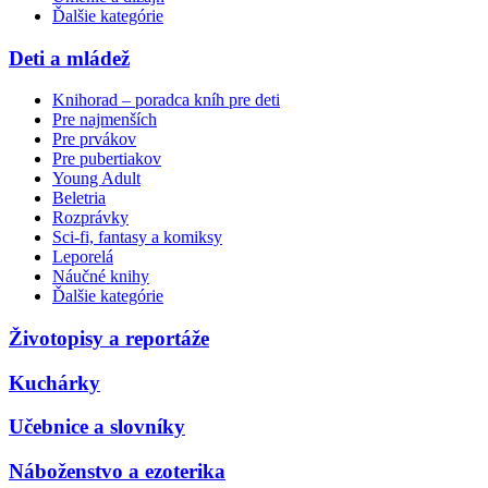
Ďalšie kategórie
Deti a mládež
Knihorad – poradca kníh pre deti
Pre najmenších
Pre prvákov
Pre pubertiakov
Young Adult
Beletria
Rozprávky
Sci-fi, fantasy a komiksy
Leporelá
Náučné knihy
Ďalšie kategórie
Životopisy a reportáže
Kuchárky
Učebnice a slovníky
Náboženstvo a ezoterika