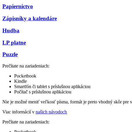
Papiernictvo
Zápisníky a kalendáre
Hudba
LP platne
Puzzle
Prečítate na zariadeniach:
Pocketbook
Kindle
Smartfón či tablet s príslušnou aplikáciou
Počítač s príslušnou aplikáciou
Nie je možné meniť veľkosť písma, formát je preto vhodný skôr pre 
Viac informácií v
našich návodoch
Prečítate na zariadeniach:
Pocketbook