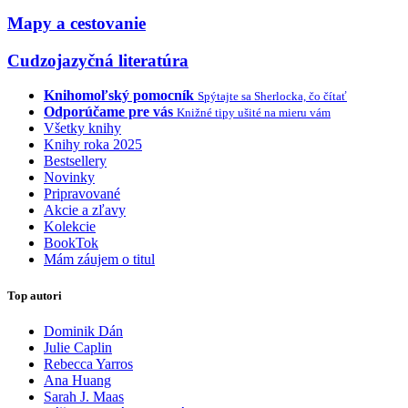
Mapy a cestovanie
Cudzojazyčná literatúra
Knihomoľský pomocník
Spýtajte sa Sherlocka, čo čítať
Odporúčame pre vás
Knižné tipy ušité na mieru vám
Všetky knihy
Knihy roka 2025
Bestsellery
Novinky
Pripravované
Akcie a zľavy
Kolekcie
BookTok
Mám záujem o titul
Top autori
Dominik Dán
Julie Caplin
Rebecca Yarros
Ana Huang
Sarah J. Maas