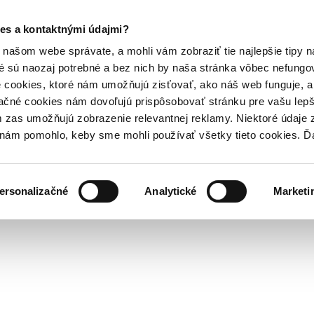
es a kontaktnými údajmi?
našom webe správate, a mohli vám zobraziť tie najlepšie tipy n
é sú naozaj potrebné a bez nich by naša stránka vôbec nefung
 cookies, ktoré nám umožňujú zisťovať, ako náš web funguje, a 
ačné cookies nám dovoľujú prispôsobovať stránku pre vašu lepši
zas umožňujú zobrazenie relevantnej reklamy. Niektoré údaje z
y nám pomohlo, keby sme mohli používať všetky tieto cookies. 
ersonalizačné
Analytické
Marketi