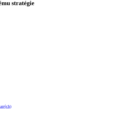
tému stratégie
daných)