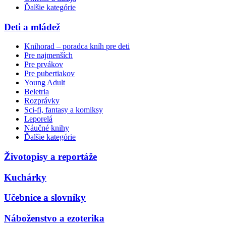
Ďalšie kategórie
Deti a mládež
Knihorad – poradca kníh pre deti
Pre najmenších
Pre prvákov
Pre pubertiakov
Young Adult
Beletria
Rozprávky
Sci-fi, fantasy a komiksy
Leporelá
Náučné knihy
Ďalšie kategórie
Životopisy a reportáže
Kuchárky
Učebnice a slovníky
Náboženstvo a ezoterika