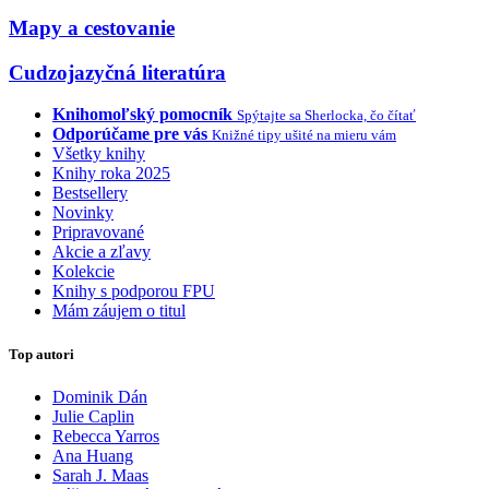
Mapy a cestovanie
Cudzojazyčná literatúra
Knihomoľský pomocník
Spýtajte sa Sherlocka, čo čítať
Odporúčame pre vás
Knižné tipy ušité na mieru vám
Všetky knihy
Knihy roka 2025
Bestsellery
Novinky
Pripravované
Akcie a zľavy
Kolekcie
Knihy s podporou FPU
Mám záujem o titul
Top autori
Dominik Dán
Julie Caplin
Rebecca Yarros
Ana Huang
Sarah J. Maas