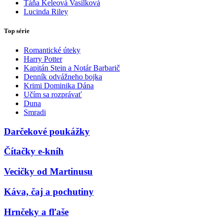
Táňa Keleová Vasilková
Lucinda Riley
Top série
Romantické úteky
Harry Potter
Kapitán Stein a Notár Barbarič
Denník odvážneho bojka
Krimi Dominika Dána
Učím sa rozprávať
Duna
Smradi
Darčekové poukážky
Čítačky e-kníh
Vecičky od Martinusu
Káva, čaj a pochutiny
Hrnčeky a fľaše