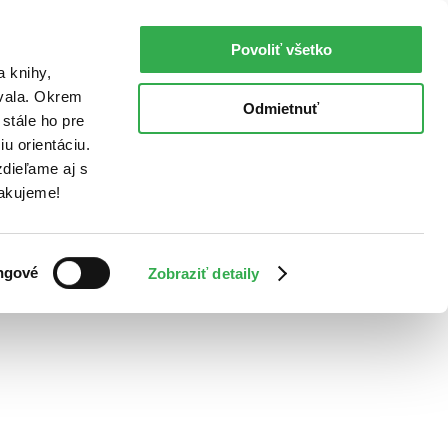
Povoliť všetko
a knihy,
ovala. Okrem
Odmietnuť
stále ho pre
u orientáciu.
dieľame aj s
Ďakujeme!
ngové
Zobraziť detaily