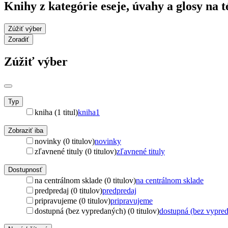
Knihy z kategórie eseje, úvahy a glosy na 
Zúžiť výber
Zoradiť
Zúžiť výber
Typ
kniha (1 titul)
kniha
1
Zobraziť iba
novinky (0 titulov)
novinky
zľavnené tituly (0 titulov)
zľavnené tituly
Dostupnosť
na centrálnom sklade (0 titulov)
na centrálnom sklade
predpredaj (0 titulov)
predpredaj
pripravujeme (0 titulov)
pripravujeme
dostupná (bez vypredaných) (0 titulov)
dostupná (bez vypre