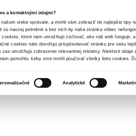
es a kontaktnými údajmi?
našom webe správate, a mohli vám zobraziť tie najlepšie tipy n
é sú naozaj potrebné a bez nich by naša stránka vôbec nefung
 cookies, ktoré nám umožňujú zisťovať, ako náš web funguje, a 
ačné cookies nám dovoľujú prispôsobovať stránku pre vašu lepši
zas umožňujú zobrazenie relevantnej reklamy. Niektoré údaje z
y nám pomohlo, keby sme mohli používať všetky tieto cookies. 
ersonalizačné
Analytické
Marketi