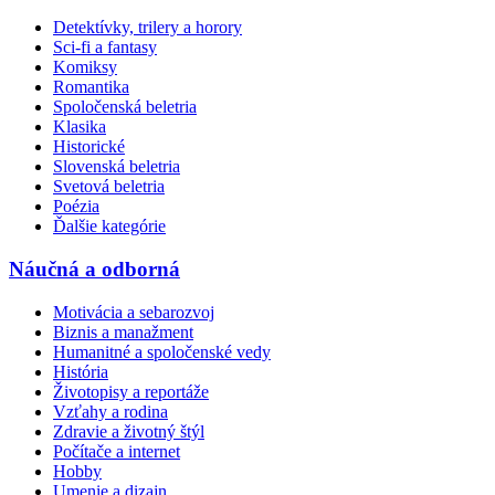
Detektívky, trilery a horory
Sci-fi a fantasy
Komiksy
Romantika
Spoločenská beletria
Klasika
Historické
Slovenská beletria
Svetová beletria
Poézia
Ďalšie kategórie
Náučná a odborná
Motivácia a sebarozvoj
Biznis a manažment
Humanitné a spoločenské vedy
História
Životopisy a reportáže
Vzťahy a rodina
Zdravie a životný štýl
Počítače a internet
Hobby
Umenie a dizajn