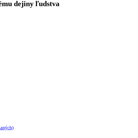
tému dejiny ľudstva
daných)