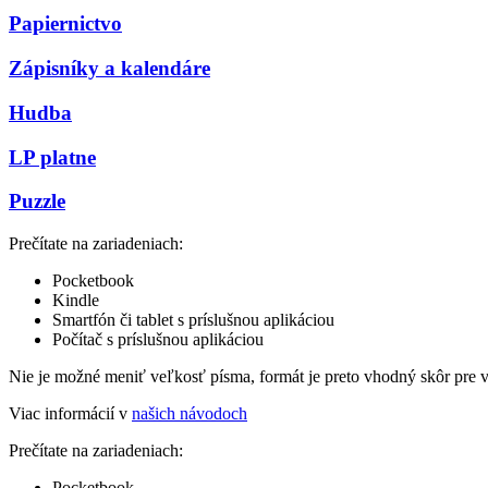
Papiernictvo
Zápisníky a kalendáre
Hudba
LP platne
Puzzle
Prečítate na zariadeniach:
Pocketbook
Kindle
Smartfón či tablet s príslušnou aplikáciou
Počítač s príslušnou aplikáciou
Nie je možné meniť veľkosť písma, formát je preto vhodný skôr pre 
Viac informácií v
našich návodoch
Prečítate na zariadeniach:
Pocketbook