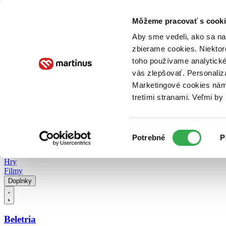
Doručenie
Kníhkupectvá
Knihovrátok
Poukážky
Knižný blog
Kontakt
Môžeme pracovať s cooki
Aby sme vedeli, ako sa na 
zbierame cookies. Niektor
E-knihy
Audioknihy
Hry
Filmy
Knihy
Doplnky
toho používame analytické
vás zlepšovať. Personaliz
Vyhľadávanie
Marketingové cookies nám 
tretími stranami. Veľmi b
Prihlásiť
Vyhľadávanie
Výber
Knihy
Potrebné
P
súhlasu
E-knihy
Audioknihy
Hry
Filmy
Doplnky
Beletria