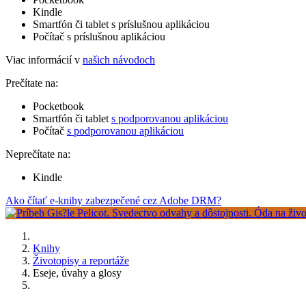
Kindle
Smartfón či tablet s príslušnou aplikáciou
Počítač s príslušnou aplikáciou
Viac informácií v
našich návodoch
Prečítate na:
Pocketbook
Smartfón či tablet
s podporovanou aplikáciou
Počítač
s podporovanou aplikáciou
Neprečítate na:
Kindle
Ako čítať e-knihy zabezpečené cez Adobe DRM?
Knihy
Životopisy a reportáže
Eseje, úvahy a glosy