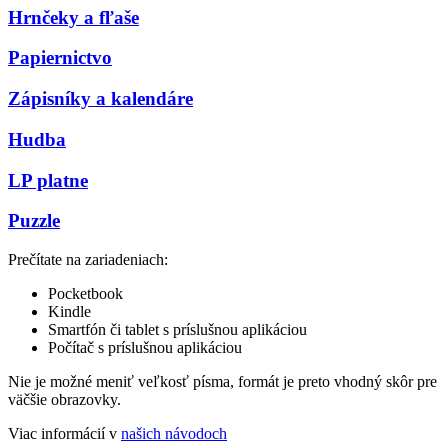
Hrnčeky a fľaše
Papiernictvo
Zápisníky a kalendáre
Hudba
LP platne
Puzzle
Prečítate na zariadeniach:
Pocketbook
Kindle
Smartfón či tablet s príslušnou aplikáciou
Počítač s príslušnou aplikáciou
Nie je možné meniť veľkosť písma, formát je preto vhodný skôr pre
väčšie obrazovky.
Viac informácií v
našich návodoch