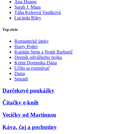
Ana Huang
Sarah J. Maas
Táňa Keleová Vasilková
Lucinda Riley
Top série
Romantické úteky
Harry Potter
Kapitán Stein a Notár Barbarič
Denník odvážneho bojka
Krimi Dominika Dána
Učím sa rozprávať
Duna
Smradi
Darčekové poukážky
Čítačky e-kníh
Vecičky od Martinusu
Káva, čaj a pochutiny