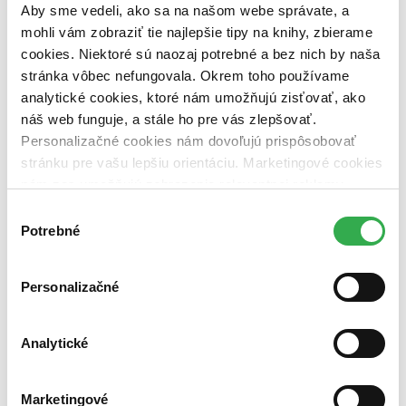
pripravujeme (0 titulov)
pripravujeme
Aby sme vedeli, ako sa na našom webe správate, a
dostupná (bez vypredaných) (0 titulov)
dostupná (bez
mohli vám zobraziť tie najlepšie tipy na knihy, zbierame
vypredaných)
cookies. Niektoré sú naozaj potrebné a bez nich by naša
Nové / čítané
stránka vôbec nefungovala. Okrem toho používame
nová (0 titulov)
nová
analytické cookies, ktoré nám umožňujú zisťovať, ako
čítaná (0 titulov)
čítaná
náš web funguje, a stále ho pre vás zlepšovať.
čítaná - výborný stav (0 titulov)
čítaná - výborný stav
Personalizačné cookies nám dovoľujú prispôsobovať
čítaná - mierne opotrebovaná (0 titulov)
čítaná - mierne
opotrebovaná
stránku pre vašu lepšiu orientáciu. Marketingové cookies
čítané verzie vypredaných kníh (0 titulov)
čítané verzie
nám zas umožňujú zobrazenie relevantnej reklamy.
vypredaných kníh
Niektoré údaje zdieľame aj s tretími stranami. Veľmi by
Výber
nám pomohlo, keby sme mohli používať všetky tieto
Potrebné
Zúžiť výber
súhlasu
cookies. Ďakujeme!
Zoradiť
Personalizačné
Analytické
Bestsellery
Top hodnotené
Novinky
Marketingové
Najdrahšie