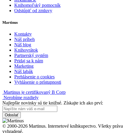
Knihomoľský pomocník
Odstúpiť od zmluvy
Martinus
Kontakty
Náš príbeh
Náš blog
Knihovrátok
Partnerský systém
Pridaj sa k nám
Marketing
Náš labák
Prehlásenie o cookies
Vyhlásenie o prístupnosti
Martinus je certifikovaný B Corp
Nerobíme rozdiely
Najlepšie novinky sú tie knižné. Získajte ich ako prví:
Odoslať
© 2000-2026 Martinus. Internetové kníhkupectvo. Všetky práva
vyhradené.