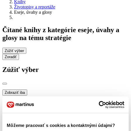
Knihy
Životopisy a reportáže
Eseje, úvahy a glosy
Čítané knihy z kategórie eseje, úvahy a
glosy na tému stratégie
Zúžiť výber
Zoradiť
Zúžiť výber
Zobraziť iba
novinky (0 titulov)
novinky
zľavnené tituly (0 titulov)
zľavnené tituly
Dostupnosť
na centrálnom sklade (0 titulov)
na centrálnom sklade
Môžeme pracovať s cookies a kontaktnými údajmi?
predpredaj (0 titulov)
predpredaj