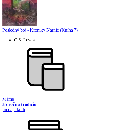
Posledný boj - Kroniky Narnie (Kniha 7)
C.S. Lewis
Máme
35-ročnú tradíciu
predaja kníh