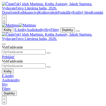
Doručenie
Kníhkupectvá
Knihovrátok
Poukážky
Knižný blog
Kontakt
E-knihy
Audioknihy
Hry
Filmy
Knihy
Doplnky
Vyhľadávanie
Prihlásiť
Vyhľadávanie
Knihy
E-knihy
Audioknihy
Hry
Filmy
Doplnky