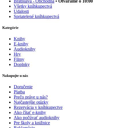
Bratislava - Obchodná
• Otvárame o 10:00
Všetky kníhkupectvá
Udalosti
Spriatelené kníhkupectvá
Kategórie
Knihy
E-knihy
Audioknihy
Hry
Filmy
Doplnky
Nakupujte u nás
Doručenie
Platba
Prečo práve u nás?
Najčastejšie otázky
Rezervácia v kníhkupectve
Ako čítať e-knihy
Ako počúvať audioknihy
Pre školy a knižnice
Reklamácie