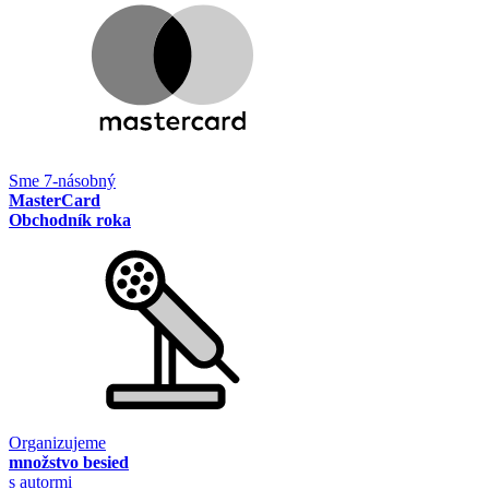
Sme 7-násobný
MasterCard
Obchodník roka
Organizujeme
množstvo besied
s autormi