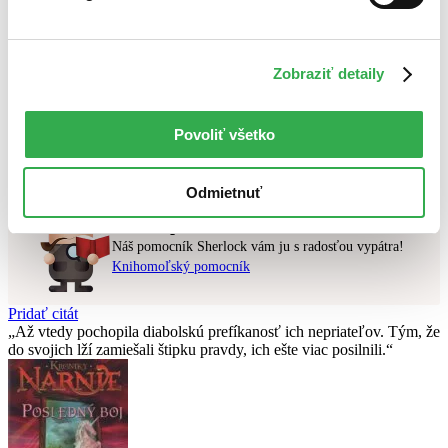
Najlacnejšie
Najvyššia zľava
Zobraziť detaily
Použité filtre
Zrušiť filtre
čítané
Na tému stratégie
Povoliť všetko
Nebol nájdený
žiadny titul
vyhovujúci zadaným podmienkam.
Skúste prosím zmeniť vyhľadávaný výraz.
Odmietnuť
Chcete poradiť knihu?
Náš pomocník Sherlock vám ju s radosťou vypátra!
Knihomoľský pomocník
Pridať citát
Až vtedy pochopila diabolskú prefíkanosť ich nepriateľov. Tým, že
do svojich lží zamiešali štipku pravdy, ich ešte viac posilnili.