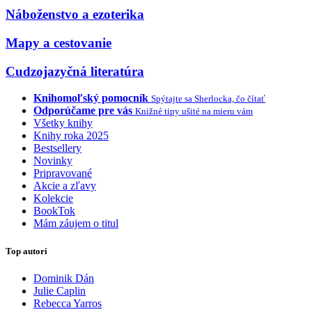
Náboženstvo a ezoterika
Mapy a cestovanie
Cudzojazyčná literatúra
Knihomoľský pomocník
Spýtajte sa Sherlocka, čo čítať
Odporúčame pre vás
Knižné tipy ušité na mieru vám
Všetky knihy
Knihy roka 2025
Bestsellery
Novinky
Pripravované
Akcie a zľavy
Kolekcie
BookTok
Mám záujem o titul
Top autori
Dominik Dán
Julie Caplin
Rebecca Yarros