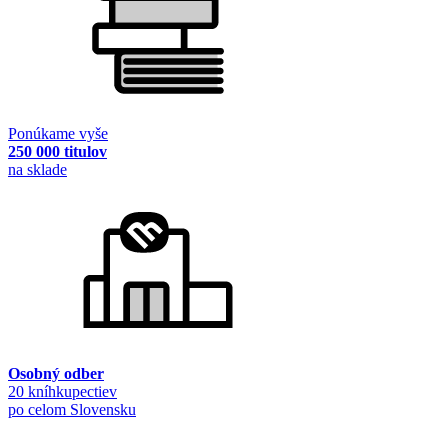
Ponúkame vyše
250 000 titulov
na sklade
Osobný odber
20 kníhkupectiev
po celom Slovensku