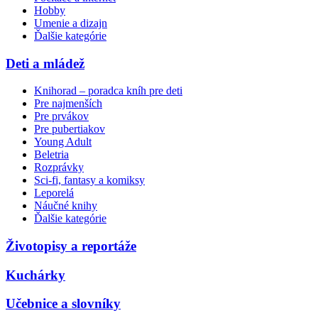
Hobby
Umenie a dizajn
Ďalšie kategórie
Deti a mládež
Knihorad – poradca kníh pre deti
Pre najmenších
Pre prvákov
Pre pubertiakov
Young Adult
Beletria
Rozprávky
Sci-fi, fantasy a komiksy
Leporelá
Náučné knihy
Ďalšie kategórie
Životopisy a reportáže
Kuchárky
Učebnice a slovníky