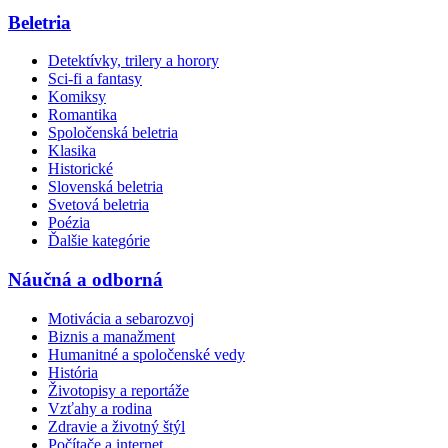
Beletria
Detektívky, trilery a horory
Sci-fi a fantasy
Komiksy
Romantika
Spoločenská beletria
Klasika
Historické
Slovenská beletria
Svetová beletria
Poézia
Ďalšie kategórie
Náučná a odborná
Motivácia a sebarozvoj
Biznis a manažment
Humanitné a spoločenské vedy
História
Životopisy a reportáže
Vzťahy a rodina
Zdravie a životný štýl
Počítače a internet