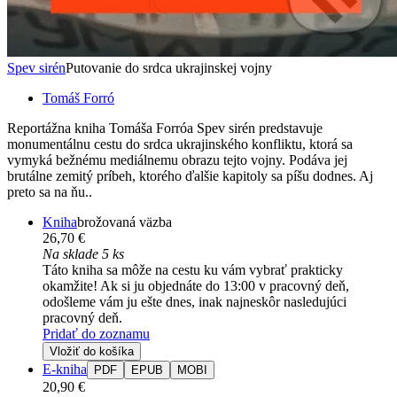
Spev sirén
Putovanie do srdca ukrajinskej vojny
Tomáš Forró
Reportážna kniha Tomáša Forróa Spev sirén predstavuje
monumentálnu cestu do srdca ukrajinského konfliktu, ktorá sa
vymyká bežnému mediálnemu obrazu tejto vojny. Podáva jej
brutálne zemitý príbeh, ktorého ďalšie kapitoly sa píšu dodnes. Aj
preto sa na ňu..
Kniha
brožovaná väzba
26,70 €
Na sklade 5 ks
Táto kniha sa môže na cestu ku vám vybrať prakticky
okamžite! Ak si ju objednáte do 13:00 v pracovný deň,
odošleme vám ju ešte dnes, inak najneskôr nasledujúci
pracovný deň.
Pridať do zoznamu
Vložiť do košíka
E-kniha
PDF
EPUB
MOBI
20,90 €