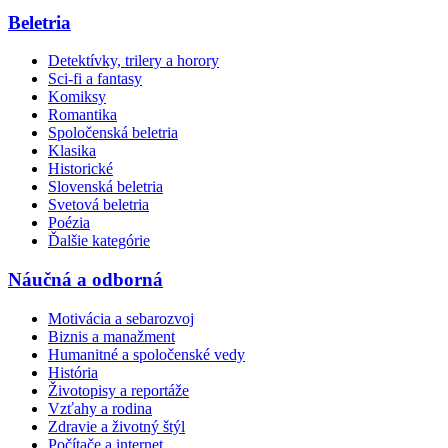
Beletria
Detektívky, trilery a horory
Sci-fi a fantasy
Komiksy
Romantika
Spoločenská beletria
Klasika
Historické
Slovenská beletria
Svetová beletria
Poézia
Ďalšie kategórie
Náučná a odborná
Motivácia a sebarozvoj
Biznis a manažment
Humanitné a spoločenské vedy
História
Životopisy a reportáže
Vzťahy a rodina
Zdravie a životný štýl
Počítače a internet