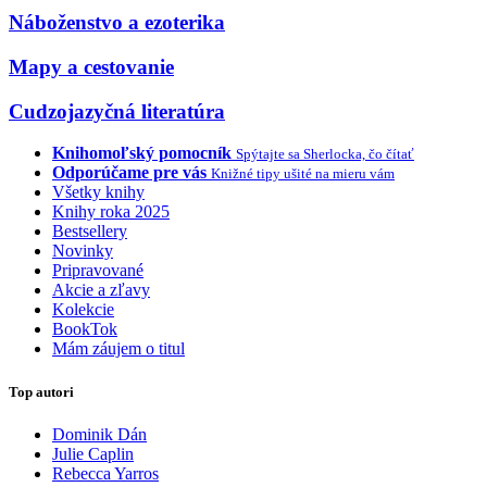
Náboženstvo a ezoterika
Mapy a cestovanie
Cudzojazyčná literatúra
Knihomoľský pomocník
Spýtajte sa Sherlocka, čo čítať
Odporúčame pre vás
Knižné tipy ušité na mieru vám
Všetky knihy
Knihy roka 2025
Bestsellery
Novinky
Pripravované
Akcie a zľavy
Kolekcie
BookTok
Mám záujem o titul
Top autori
Dominik Dán
Julie Caplin
Rebecca Yarros