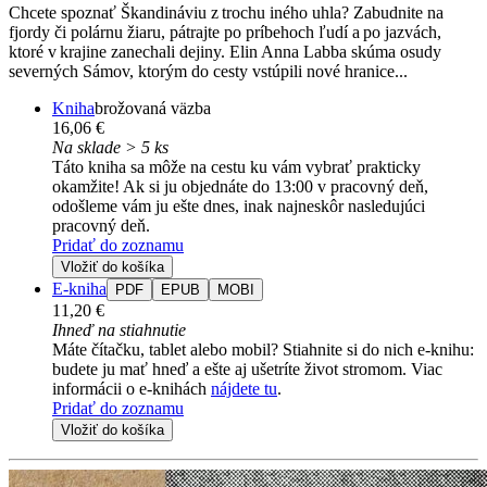
Chcete spoznať Škandináviu z trochu iného uhla? Zabudnite na
fjordy či polárnu žiaru, pátrajte po príbehoch ľudí a po jazvách,
ktoré v krajine zanechali dejiny. Elin Anna Labba skúma osudy
severných Sámov, ktorým do cesty vstúpili nové hranice...
Kniha
brožovaná väzba
16,06 €
Na sklade > 5 ks
Táto kniha sa môže na cestu ku vám vybrať prakticky
okamžite! Ak si ju objednáte do 13:00 v pracovný deň,
odošleme vám ju ešte dnes, inak najneskôr nasledujúci
pracovný deň.
Pridať do zoznamu
Vložiť do košíka
E-kniha
PDF
EPUB
MOBI
11,20 €
Ihneď na stiahnutie
Máte čítačku, tablet alebo mobil? Stiahnite si do nich e-knihu:
budete ju mať hneď a ešte aj ušetríte život stromom. Viac
informácii o e-knihách
nájdete tu
.
Pridať do zoznamu
Vložiť do košíka