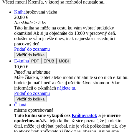
Všetci mocní Kremľa, v ktorej sa rozhodol neustále sa...
Kniha
brožovaná väzba
20,80 €
Na sklade > 5 ks
Táto kniha sa môže na cestu ku vám vybrať prakticky
okamžite! Ak si ju objednáte do 13:00 v pracovný deň,
odošleme vám ju ešte dnes, inak najneskôr nasledujúci
pracovný deň.
Pridať do zoznamu
Vložiť do košíka
E-kniha
PDF
EPUB
MOBI
10,60 €
Ihneď na stiahnutie
Máte čítačku, tablet alebo mobil? Stiahnite si do nich e-knihu:
budete ju mať hneď a ešte aj ušetríte život stromom. Viac
informácii o e-knihách
nájdete tu
.
Pridať do zoznamu
Vložiť do košíka
Čítaná
mierne opotrebovaná
Túto knihu sme vykúpili cez
Knihovrátok
a je mierne
opotrebovaná.
Na tejto knihe už síce poznať, že ju niekto
čítal, môže jej chýbať prebal, nie je však poškodená tak, aby
to akokoľvek znižovalo zážitok z jej obsahu. Knihu sme