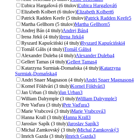
Ľubica Hargašová (6 titulov)
Ľubica Hargašová
6
Elizabeth Kolbert (6 titulov)
Elizabeth Kolbert
6
Patrick Radden Keefe (5 titulov)
Patrick Radden Keefe
5
Martha Gellhorn (5 titulov)
Martha Gellhorn
5
Andrej Bán (4 tituly)
Andrej Bán
4
Irena Jirků (4 tituly)
Irena Jirků
4
Ryszard Kapuściński (4 tituly)
Ryszard Kapuściński
4
Tomáš Gális (4 tituly)
Tomáš Gális
4
Alexander Duleba (4 tituly)
Alexander Duleba
4
Gellert Tamas (4 tituly)
Gellert Tamas
4
Katarzyna Surmiak-Domańska (4 tituly)
Katarzyna
Surmiak-Domańska
4
Andri Snaer Magnason (4 tituly)
Andri Snaer Magnason
4
Kornel Földvári (3 tituly)
Kornel Földvári
3
Jan Urban (3 tituly)
Jan Urban
3
William Dalrymple (3 tituly)
William Dalrymple
3
Petr Vaďura (3 tituly)
Petr Vaďura
3
Marie Vrabcová (3 tituly)
Marie Vrabcová
3
Hanna Krall (3 tituly)
Hanna Krall
3
Jaroslav Sapík (3 tituly)
Jaroslav Sapík
3
Michal Zamkovský (3 tituly)
Michal Zamkovský
3
Imrich Gazda (3 tituly)
Imrich Gazda
3