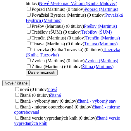
titulov)
Nové Mesto nad Váhom (Kniha Malovec)
Poprad (Martinus) (0 titulov)
Poprad (Martinus)
Považská Bystrica (Martinus) (0 titulov)
Považská
Bystrica (Martinus)
Prešov (Martinus) (0 titulov)
Prešov (Martinus)
Trebišov (ŠUM) (0 titulov)
Trebišov (ŠUM)
Trenčín (Martinus) (0 titulov)
Trenčín (Martinus)
Trnava (Martinus) (0 titulov)
Trnava (Martinus)
Turzovka (Kniha Turzovka) (0 titulov)
Turzovka
(Kniha Turzovka)
Zvolen (Martinus) (0 titulov)
Zvolen (Martinus)
Žilina (Martinus) (0 titulov)
Žilina (Martinus)
Ďalšie možnosti
Nové / čítané
nová (0 titulov)
nová
čítaná (0 titulov)
čítaná
čítaná - výborný stav (0 titulov)
čítaná - výborný stav
čítaná - mierne opotrebovaná (0 titulov)
čítaná - mierne
opotrebovaná
čítané verzie vypredaných kníh (0 titulov)
čítané verzie
vypredaných kníh