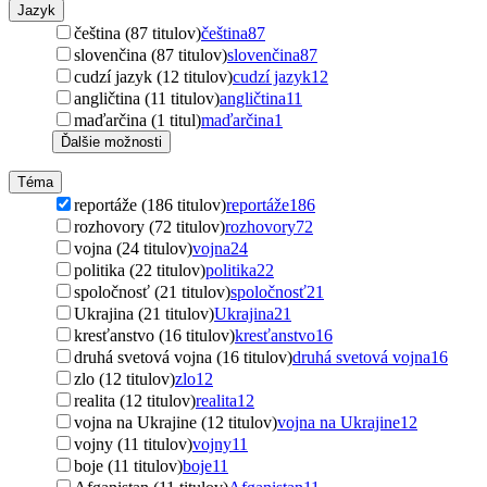
Jazyk
čeština (87 titulov)
čeština
87
slovenčina (87 titulov)
slovenčina
87
cudzí jazyk (12 titulov)
cudzí jazyk
12
angličtina (11 titulov)
angličtina
11
maďarčina (1 titul)
maďarčina
1
Ďalšie možnosti
Téma
reportáže (186 titulov)
reportáže
186
rozhovory (72 titulov)
rozhovory
72
vojna (24 titulov)
vojna
24
politika (22 titulov)
politika
22
spoločnosť (21 titulov)
spoločnosť
21
Ukrajina (21 titulov)
Ukrajina
21
kresťanstvo (16 titulov)
kresťanstvo
16
druhá svetová vojna (16 titulov)
druhá svetová vojna
16
zlo (12 titulov)
zlo
12
realita (12 titulov)
realita
12
vojna na Ukrajine (12 titulov)
vojna na Ukrajine
12
vojny (11 titulov)
vojny
11
boje (11 titulov)
boje
11