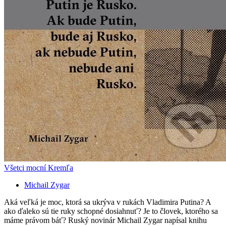
Všetci mocní Kremľa
Michail Zygar
Aká veľká je moc, ktorá sa ukrýva v rukách Vladimira Putina? A
ako ďaleko sú tie ruky schopné dosiahnuť? Je to človek, ktorého sa
máme právom báť? Ruský novinár Michail Zygar napísal knihu