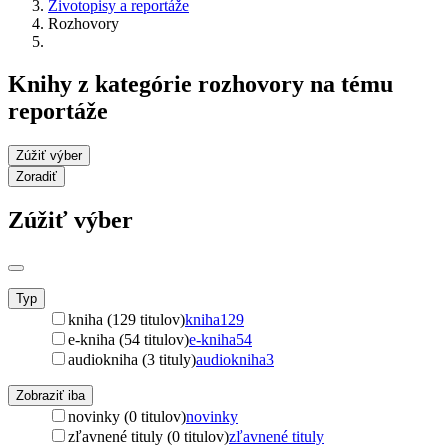
Životopisy a reportáže
Rozhovory
Knihy z kategórie rozhovory na tému
reportáže
Zúžiť výber
Zoradiť
Zúžiť výber
Typ
kniha (129 titulov)
kniha
129
e-kniha (54 titulov)
e-kniha
54
audiokniha (3 tituly)
audiokniha
3
Zobraziť iba
novinky (0 titulov)
novinky
zľavnené tituly (0 titulov)
zľavnené tituly