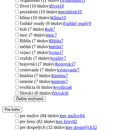
Afganistan (11 titulov)
Afganistan
11
život (10 titulov)
život
10
prezidenti (10 titulov)
prezidenti
10
klíma (10 titulov)
klíma
10
ľudské osudy (9 titulov)
ľudské osudy
9
boh (7 titulov)
boh
7
moc (7 titulov)
moc
7
Biblia (7 titulov)
Biblia
7
médiá (7 titulov)
médiá
7
vojaci (7 titulov)
vojaci
7
vraždy (7 titulov)
vraždy
7
bojovníci (7 titulov)
bojovníci
7
cestovanie (7 titulov)
cestovanie
7
história (7 titulov)
história
7
umenie (7 titulov)
umenie
7
evolúcia (6 titulov)
evolúcia
6
Slováci (6 titulov)
Slováci
6
Ďalšie možnosti
Pre koho
pre mužov (84 titulov)
pre mužov
84
pre ženy (82 titulov)
pre ženy
82
pre dospelých (32 titulov)
pre dospelých
32