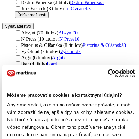
Radim Panenka (3 tituly)
Radim Panenka
3
Jiří Ovčáček (3 tituly)
Jiří Ovčáček
3
Ďalšie možnosti
Vydavateľstvo
Absynt (70 titulov)
Absynt
70
N Press (10 titulov)
N Press
10
Pistorius & Olšanská (8 titulov)
Pistorius & Olšanská
8
Vyšehrad (7 titulov)
Vyšehrad
7
Argo (6 titulov)
Argo
6
Ikar (4 tituly)
Ikar
4
Premedia (4 tituly)
Premedia
4
Literárna bašta (4 tituly)
Literárna bašta
4
G-ATELIÉR (4 tituly)
G-ATELIÉR
4
Paseka (3 tituly)
Paseka
3
Postoj Media (3 tituly)
Postoj Media
3
Môžeme pracovať s cookies a kontaktnými údajmi?
CPRESS (3 tituly)
CPRESS
3
Aby sme vedeli, ako sa na našom webe správate, a mohli
Kontrast (3 tituly)
Kontrast
3
vám zobraziť tie najlepšie tipy na knihy, zbierame cookies.
Petit Press (3 tituly)
Petit Press
3
Olympia (3 tituly)
Olympia
3
Niektoré sú naozaj potrebné a bez nich by naša stránka
Dokořán (3 tituly)
Dokořán
3
vôbec nefungovala. Okrem toho používame analytické
Gasset (3 tituly)
Gasset
3
cookies, ktoré nám umožňujú zisťovať, ako náš web
Slovenské literárne centrum (3 tituly)
Slovenské literárne