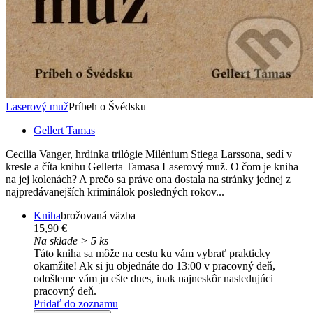
Laserový muž
Príbeh o Švédsku
Gellert Tamas
Cecilia Vanger, hrdinka trilógie Milénium Stiega Larssona, sedí v
kresle a číta knihu Gellerta Tamasa Laserový muž. O čom je kniha
na jej kolenách? A prečo sa práve ona dostala na stránky jednej z
najpredávanejších kriminálok posledných rokov...
Kniha
brožovaná väzba
15,90 €
Na sklade > 5 ks
Táto kniha sa môže na cestu ku vám vybrať prakticky
okamžite! Ak si ju objednáte do 13:00 v pracovný deň,
odošleme vám ju ešte dnes, inak najneskôr nasledujúci
pracovný deň.
Pridať do zoznamu