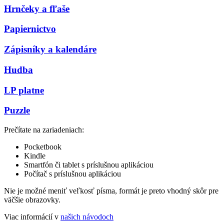
Hrnčeky a fľaše
Papiernictvo
Zápisníky a kalendáre
Hudba
LP platne
Puzzle
Prečítate na zariadeniach:
Pocketbook
Kindle
Smartfón či tablet s príslušnou aplikáciou
Počítač s príslušnou aplikáciou
Nie je možné meniť veľkosť písma, formát je preto vhodný skôr pre
väčšie obrazovky.
Viac informácií v
našich návodoch