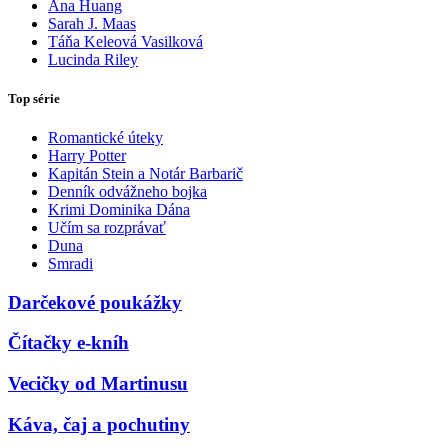
Ana Huang
Sarah J. Maas
Táňa Keleová Vasilková
Lucinda Riley
Top série
Romantické úteky
Harry Potter
Kapitán Stein a Notár Barbarič
Denník odvážneho bojka
Krimi Dominika Dána
Učím sa rozprávať
Duna
Smradi
Darčekové poukážky
Čítačky e-kníh
Vecičky od Martinusu
Káva, čaj a pochutiny