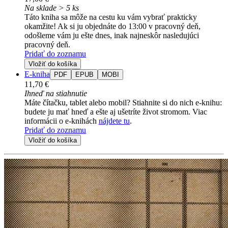
Na sklade > 5 ks
Táto kniha sa môže na cestu ku vám vybrať prakticky
okamžite! Ak si ju objednáte do 13:00 v pracovný deň,
odošleme vám ju ešte dnes, inak najneskôr nasledujúci
pracovný deň.
Pridať do zoznamu
Vložiť do košíka
E-kniha
PDF
EPUB
MOBI
11,70 €
Ihneď na stiahnutie
Máte čítačku, tablet alebo mobil? Stiahnite si do nich e-knihu:
budete ju mať hneď a ešte aj ušetríte život stromom. Viac
informácii o e-knihách
nájdete tu
.
Pridať do zoznamu
Vložiť do košíka