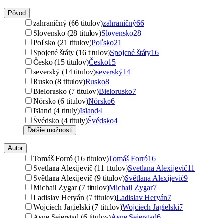
Pôvod
zahraničný (66 titulov)
zahraničný
66
Slovensko (28 titulov)
Slovensko
28
Poľsko (21 titulov)
Poľsko
21
Spojené štáty (16 titulov)
Spojené štáty
16
Česko (15 titulov)
Česko
15
severský (14 titulov)
severský
14
Rusko (8 titulov)
Rusko
8
Bielorusko (7 titulov)
Bielorusko
7
Nórsko (6 titulov)
Nórsko
6
Island (4 tituly)
Island
4
Švédsko (4 tituly)
Švédsko
4
Ďalšie možnosti
Autor
Tomáš Forró (16 titulov)
Tomáš Forró
16
Svetlana Alexijevič (11 titulov)
Svetlana Alexijevič
11
Světlana Alexijevič (9 titulov)
Světlana Alexijevič
9
Michail Zygar (7 titulov)
Michail Zygar
7
Ladislav Heryán (7 titulov)
Ladislav Heryán
7
Wojciech Jagielski (7 titulov)
Wojciech Jagielski
7
Asne Seierstad (6 titulov)
Asne Seierstad
6