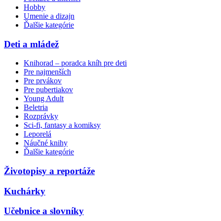
Hobby
Umenie a dizajn
Ďalšie kategórie
Deti a mládež
Knihorad – poradca kníh pre deti
Pre najmenších
Pre prvákov
Pre pubertiakov
Young Adult
Beletria
Rozprávky
Sci-fi, fantasy a komiksy
Leporelá
Náučné knihy
Ďalšie kategórie
Životopisy a reportáže
Kuchárky
Učebnice a slovníky