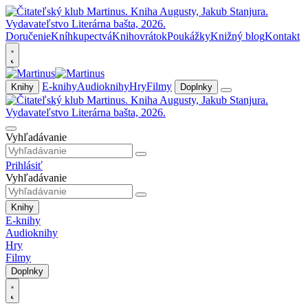
Doručenie
Kníhkupectvá
Knihovrátok
Poukážky
Knižný blog
Kontakt
E-knihy
Audioknihy
Hry
Filmy
Knihy
Doplnky
Vyhľadávanie
Prihlásiť
Vyhľadávanie
Knihy
E-knihy
Audioknihy
Hry
Filmy
Doplnky