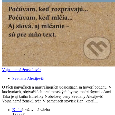
Vojna nemá ženskú tvár
Svetlana Alexijevič
O tých najväčších a najstrašnejších udalostiach sa hovorí potichu. V
kuchyniach, obývačkách predmestských bytov, medzi štyrmi očami.
Taká je aj kniha laureátky Nobelovej ceny Svetlany Alexijevič
Vojna nemá ženskú tvár. V pamätiach stoviek žien, ktoré....
Kniha
brožovaná väzba
17,00 €