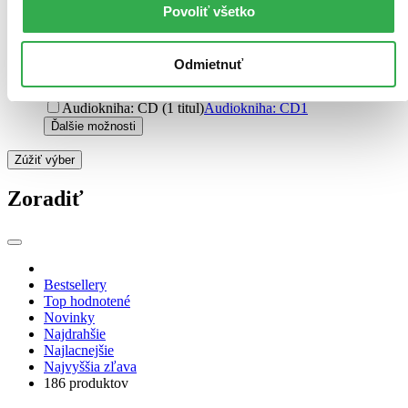
E-kniha: EPUB (54 titulov)
E-kniha: EPUB
54
Povoliť všetko
E-kniha: MOBI (51 titulov)
E-kniha: MOBI
51
E-kniha: PDF (48 titulov)
E-kniha: PDF
48
E-kniha: EPUB (Adobe DRM) (3 tituly)
E-kniha: EPUB
Odmietnuť
(Adobe DRM)
3
Audiokniha: MP3 (2 tituly)
Audiokniha: MP3
2
Audiokniha: CD (1 titul)
Audiokniha: CD
1
Ďalšie možnosti
Zúžiť výber
Zoradiť
Bestsellery
Top hodnotené
Novinky
Najdrahšie
Najlacnejšie
Najvyššia zľava
186 produktov