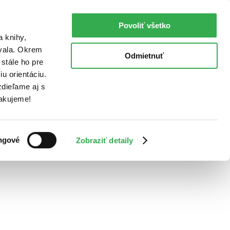
Povoliť všetko
a knihy,
ovala. Okrem
Odmietnuť
stále ho pre
u orientáciu.
dieľame aj s
Ďakujeme!
ngové
Zobraziť detaily