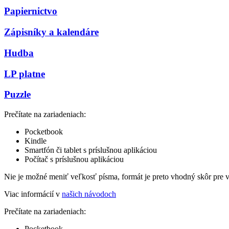
Papiernictvo
Zápisníky a kalendáre
Hudba
LP platne
Puzzle
Prečítate na zariadeniach:
Pocketbook
Kindle
Smartfón či tablet s príslušnou aplikáciou
Počítač s príslušnou aplikáciou
Nie je možné meniť veľkosť písma, formát je preto vhodný skôr pre 
Viac informácií v
našich návodoch
Prečítate na zariadeniach:
Pocketbook