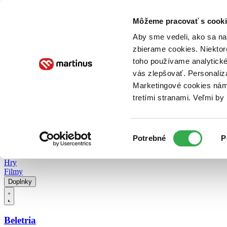
Doručenie
Kníhkupectvá
Knihovrátok
Poukážky
Knižný blog
Kontakt
Môžeme pracovať s cooki
Aby sme vedeli, ako sa na 
zbierame cookies. Niektor
E-knihy
Audioknihy
Hry
Filmy
Knihy
Doplnky
toho používame analytické
vás zlepšovať. Personaliz
Vyhľadávanie
Marketingové cookies nám 
tretími stranami. Veľmi b
Prihlásiť
Vyhľadávanie
Výber
Knihy
Potrebné
P
súhlasu
E-knihy
Audioknihy
Hry
Filmy
Doplnky
Beletria