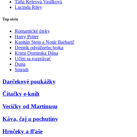
Táňa Keleová Vasilková
Lucinda Riley
Top série
Romantické úteky
Harry Potter
Kapitán Stein a Notár Barbarič
Denník odvážneho bojka
Krimi Dominika Dána
Učím sa rozprávať
Duna
Smradi
Darčekové poukážky
Čítačky e-kníh
Vecičky od Martinusu
Káva, čaj a pochutiny
Hrnčeky a fľaše