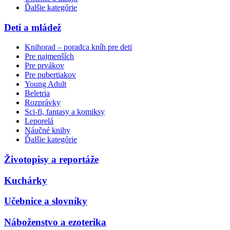
Ďalšie kategórie
Deti a mládež
Knihorad – poradca kníh pre deti
Pre najmenších
Pre prvákov
Pre pubertiakov
Young Adult
Beletria
Rozprávky
Sci-fi, fantasy a komiksy
Leporelá
Náučné knihy
Ďalšie kategórie
Životopisy a reportáže
Kuchárky
Učebnice a slovníky
Náboženstvo a ezoterika