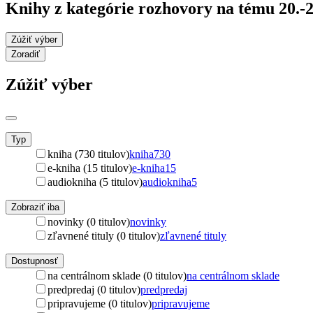
Knihy z kategórie rozhovory na tému 20.-2
Zúžiť výber
Zoradiť
Zúžiť výber
Typ
kniha (730 titulov)
kniha
730
e-kniha (15 titulov)
e-kniha
15
audiokniha (5 titulov)
audiokniha
5
Zobraziť iba
novinky (0 titulov)
novinky
zľavnené tituly (0 titulov)
zľavnené tituly
Dostupnosť
na centrálnom sklade (0 titulov)
na centrálnom sklade
predpredaj (0 titulov)
predpredaj
pripravujeme (0 titulov)
pripravujeme