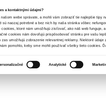
es a kontaktnými údajmi?
našom webe správate, a mohli vám zobraziť tie najlepšie tipy n
é sú naozaj potrebné a bez nich by naša stránka vôbec nefung
 cookies, ktoré nám umožňujú zisťovať, ako náš web funguje, a 
ačné cookies nám dovoľujú prispôsobovať stránku pre vašu lepši
zas umožňujú zobrazenie relevantnej reklamy. Niektoré údaje z
y nám pomohlo, keby sme mohli používať všetky tieto cookies. 
ersonalizačné
Analytické
Marketi