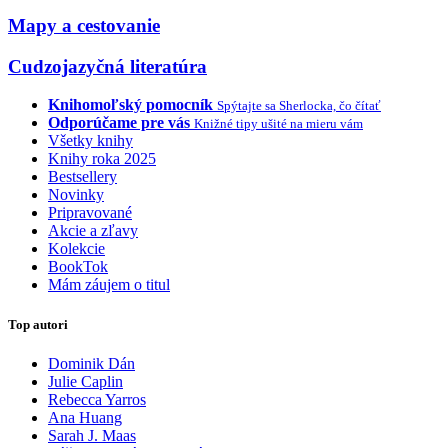
Mapy a cestovanie
Cudzojazyčná literatúra
Knihomoľský pomocník
Spýtajte sa Sherlocka, čo čítať
Odporúčame pre vás
Knižné tipy ušité na mieru vám
Všetky knihy
Knihy roka 2025
Bestsellery
Novinky
Pripravované
Akcie a zľavy
Kolekcie
BookTok
Mám záujem o titul
Top autori
Dominik Dán
Julie Caplin
Rebecca Yarros
Ana Huang
Sarah J. Maas