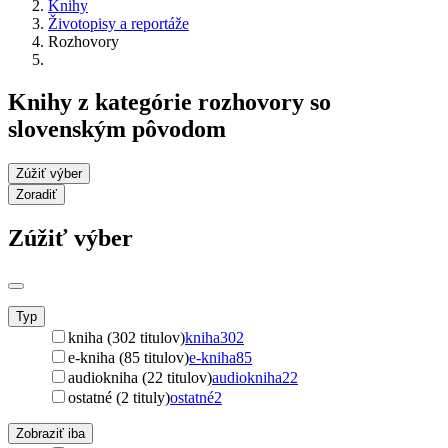
Knihy
Životopisy a reportáže
Rozhovory
Knihy z kategórie rozhovory so
slovenským pôvodom
Zúžiť výber
Zoradiť
Zúžiť výber
Typ
kniha (302 titulov)
kniha
302
e-kniha (85 titulov)
e-kniha
85
audiokniha (22 titulov)
audiokniha
22
ostatné (2 tituly)
ostatné
2
Zobraziť iba