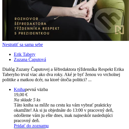
Nestratiť sa sama sebe
Erik Tabery
Zuzana Čaputová
Dialóg Zuzany Čaputovej a šéfredaktora týždenníka Respekt Erika
Taberyho trval viac ako dva roky. Aké je byť ženou vo vrcholnej
politike a matkou dcér, na ktoré útočia politici? ...
Kniha
pevná väzba
19,00 €
Na sklade 5 ks
Táto kniha sa môže na cestu ku vám vybrať prakticky
okamžite! Ak si ju objednáte do 13:00 v pracovný deň,
odošleme vám ju ešte dnes, inak najneskôr nasledujúci
pracovný deň.
Pridať do zoznamu