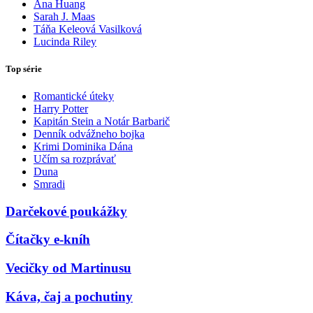
Ana Huang
Sarah J. Maas
Táňa Keleová Vasilková
Lucinda Riley
Top série
Romantické úteky
Harry Potter
Kapitán Stein a Notár Barbarič
Denník odvážneho bojka
Krimi Dominika Dána
Učím sa rozprávať
Duna
Smradi
Darčekové poukážky
Čítačky e-kníh
Vecičky od Martinusu
Káva, čaj a pochutiny