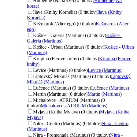
Humenné (Na korze) (0 titulov)
Humenné (Na
korze)
Ilava (Knihy Kornélia) (0 titulov)
Ilava (Knihy
Kornélia)
Kežmarok (Alter ego) (0 titulov)
Kežmarok (Alter
ego)
Košice - Galéria (Martinus) (0 titulov)
Košice -
Galéria (Martinus)
Košice - Urban (Martinus) (0 titulov)
Košice - Urban
(Martinus)
Krupina (Ferove knihy) (0 titulov)
Krupina (Ferove
knihy)
Levice (Martinus) (0 titulov)
Levice (Martinus)
Liptovský Mikuláš (Martinus) (0 titulov)
Liptovský
Mikuláš (Martinus)
Lučenec (Martinus) (0 titulov)
Lučenec (Martinus)
Martin (Martinus) (0 titulov)
Martin (Martinus)
Michalovce - ATRIUM (Martinus) (0
titulov)
Michalovce - ATRIUM (Martinus)
Myjava (Kniha Myjava) (0 titulov)
Myjava (Kniha
Myjava)
Nitra - Centro (Martinus) (0 titulov)
Nitra - Centro
(Martinus)
Nitra - Promenada (Martinus) (0 titulov)
Nitra -