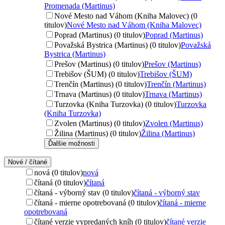
Promenada (Martinus)
Nové Mesto nad Váhom (Kniha Malovec) (0
titulov)
Nové Mesto nad Váhom (Kniha Malovec)
Poprad (Martinus) (0 titulov)
Poprad (Martinus)
Považská Bystrica (Martinus) (0 titulov)
Považská
Bystrica (Martinus)
Prešov (Martinus) (0 titulov)
Prešov (Martinus)
Trebišov (ŠUM) (0 titulov)
Trebišov (ŠUM)
Trenčín (Martinus) (0 titulov)
Trenčín (Martinus)
Trnava (Martinus) (0 titulov)
Trnava (Martinus)
Turzovka (Kniha Turzovka) (0 titulov)
Turzovka
(Kniha Turzovka)
Zvolen (Martinus) (0 titulov)
Zvolen (Martinus)
Žilina (Martinus) (0 titulov)
Žilina (Martinus)
Ďalšie možnosti
Nové / čítané
nová (0 titulov)
nová
čítaná (0 titulov)
čítaná
čítaná - výborný stav (0 titulov)
čítaná - výborný stav
čítaná - mierne opotrebovaná (0 titulov)
čítaná - mierne
opotrebovaná
čítané verzie vypredaných kníh (0 titulov)
čítané verzie