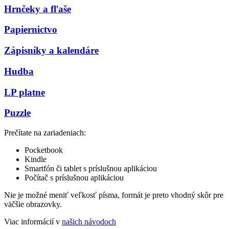
Hrnčeky a fľaše
Papiernictvo
Zápisníky a kalendáre
Hudba
LP platne
Puzzle
Prečítate na zariadeniach:
Pocketbook
Kindle
Smartfón či tablet s príslušnou aplikáciou
Počítač s príslušnou aplikáciou
Nie je možné meniť veľkosť písma, formát je preto vhodný skôr pre
väčšie obrazovky.
Viac informácií v
našich návodoch