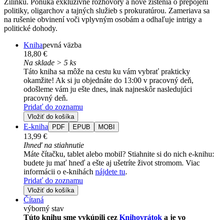
Žilinku. Ponúka exkluzívne rozhovory a nové zistenia o prepojení
politiky, oligarchov a tajných služieb s prokuratúrou. Zameriava sa
na rušenie obvinení voči vplyvným osobám a odhaľuje intrigy a
politické dohody.
Kniha
pevná väzba
18,80 €
Na sklade > 5 ks
Táto kniha sa môže na cestu ku vám vybrať prakticky
okamžite! Ak si ju objednáte do 13:00 v pracovný deň,
odošleme vám ju ešte dnes, inak najneskôr nasledujúci
pracovný deň.
Pridať do zoznamu
Vložiť do košíka
E-kniha
PDF
EPUB
MOBI
13,99 €
Ihneď na stiahnutie
Máte čítačku, tablet alebo mobil? Stiahnite si do nich e-knihu:
budete ju mať hneď a ešte aj ušetríte život stromom. Viac
informácii o e-knihách
nájdete tu
.
Pridať do zoznamu
Vložiť do košíka
Čítaná
výborný stav
Túto knihu sme vykúpili cez
Knihovrátok
a je vo