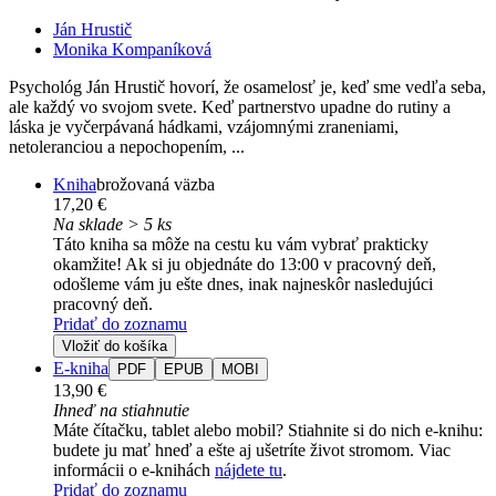
Ján Hrustič
Monika Kompaníková
Psychológ Ján Hrustič hovorí, že osamelosť je, keď sme vedľa seba,
ale každý vo svojom svete. Keď partnerstvo upadne do rutiny a
láska je vyčerpávaná hádkami, vzájomnými zraneniami,
netoleranciou a nepochopením, ...
Kniha
brožovaná väzba
17,20 €
Na sklade > 5 ks
Táto kniha sa môže na cestu ku vám vybrať prakticky
okamžite! Ak si ju objednáte do 13:00 v pracovný deň,
odošleme vám ju ešte dnes, inak najneskôr nasledujúci
pracovný deň.
Pridať do zoznamu
Vložiť do košíka
E-kniha
PDF
EPUB
MOBI
13,90 €
Ihneď na stiahnutie
Máte čítačku, tablet alebo mobil? Stiahnite si do nich e-knihu:
budete ju mať hneď a ešte aj ušetríte život stromom. Viac
informácii o e-knihách
nájdete tu
.
Pridať do zoznamu