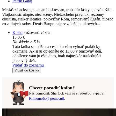
Patrik Garaj
Mesiáš z backstageu, anarcho-kresťan, trubadúr lásky aj drzá držka.
Vlajkonosič utópie, otec scény, Nietzscheho pravnuk, sezónny
okultista, stalker Beatles, polovičný Róm, samozvaný Cigán, filozof
zo zadných radov. Denis Bango najprv založil punkových...
Kniha
brožovaná väzba
13,05 €
Na sklade > 5 ks
Táto kniha sa môže na cestu ku vám vybrať prakticky
okamžite! Ak si ju objednáte do 13:00 v pracovný deň,
odošleme vám ju ešte dnes, inak najneskôr nasledujúci
pracovný deň.
Pridať do zoznamu
Vložiť do košíka
Chcete poradiť knihu?
Náš pomocník Sherlock vám ju s radosťou vypátra!
Knihomoľský pomocník