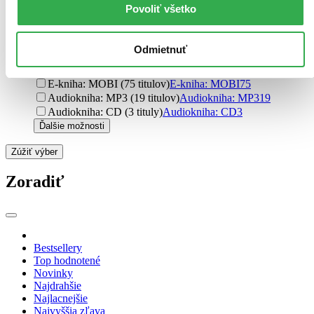
šitá väzba (3 tituly)
šitá väzba
3
Povoliť všetko
Ďalšie možnosti
Formát
Odmietnuť
E-kniha: PDF (79 titulov)
E-kniha: PDF
79
E-kniha: EPUB (75 titulov)
E-kniha: EPUB
75
E-kniha: MOBI (75 titulov)
E-kniha: MOBI
75
Audiokniha: MP3 (19 titulov)
Audiokniha: MP3
19
Audiokniha: CD (3 tituly)
Audiokniha: CD
3
Ďalšie možnosti
Zúžiť výber
Zoradiť
Bestsellery
Top hodnotené
Novinky
Najdrahšie
Najlacnejšie
Najvyššia zľava