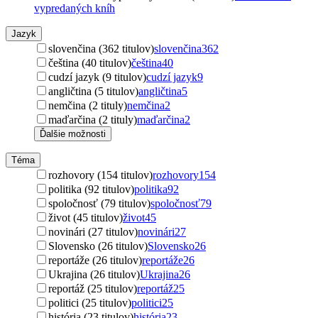
vypredaných kníh
Jazyk
slovenčina (362 titulov)
slovenčina
362
čeština (40 titulov)
čeština
40
cudzí jazyk (9 titulov)
cudzí jazyk
9
angličtina (5 titulov)
angličtina
5
nemčina (2 tituly)
nemčina
2
maďarčina (2 tituly)
maďarčina
2
Ďalšie možnosti
Téma
rozhovory (154 titulov)
rozhovory
154
politika (92 titulov)
politika
92
spoločnosť (79 titulov)
spoločnosť
79
život (45 titulov)
život
45
novinári (27 titulov)
novinári
27
Slovensko (26 titulov)
Slovensko
26
reportáže (26 titulov)
reportáže
26
Ukrajina (26 titulov)
Ukrajina
26
reportáž (25 titulov)
reportáž
25
politici (25 titulov)
politici
25
história (23 titulov)
história
23