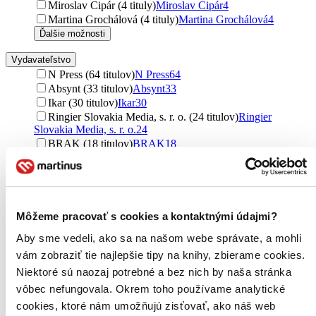
Miroslav Cipár (4 tituly)
Miroslav Cipár
4
Martina Grochálová (4 tituly)
Martina Grochálová
4
Ďalšie možnosti
Vydavateľstvo
N Press (64 titulov)
N Press
64
Absynt (33 titulov)
Absynt
33
Ikar (30 titulov)
Ikar
30
Ringier Slovakia Media, s. r. o. (24 titulov)
Ringier
Slovakia Media, s. r. o.
24
BRAK (18 titulov)
BRAK
18
Marenčin PT (13 titulov)
Marenčin PT
13
Slovart (12 titulov)
Slovart
12
Eruditio (9 titulov)
Eruditio
9
Petit Press (9 titulov)
Petit Press
9
MAFRA Slovakia (8 titulov)
MAFRA Slovakia
8
Môžeme pracovať s cookies a kontaktnými údajmi?
Paseka (7 titulov)
Paseka
7
Aby sme vedeli, ako sa na našom webe správate, a mohli
Dixit (7 titulov)
Dixit
7
vám zobraziť tie najlepšie tipy na knihy, zbierame cookies.
Švabach (7 titulov)
Švabach
7
Aspekt (6 titulov)
Aspekt
6
Niektoré sú naozaj potrebné a bez nich by naša stránka
mamaš (6 titulov)
mamaš
6
vôbec nefungovala. Okrem toho používame analytické
Artis Omnis (5 titulov)
Artis Omnis
5
cookies, ktoré nám umožňujú zisťovať, ako náš web
Perfekt (5 titulov)
Perfekt
5