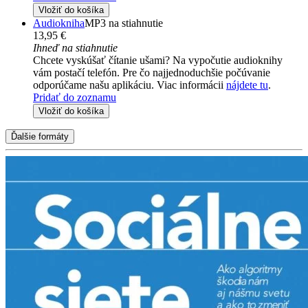
Vložiť do košíka
Audiokniha
MP3 na stiahnutie
13,95 €
Ihneď na stiahnutie
Chcete vyskúšať čítanie ušami? Na vypočutie audioknihy
vám postačí telefón. Pre čo najjednoduchšie počúvanie
odporúčame našu aplikáciu. Viac informácii
nájdete tu
.
Pridať do zoznamu
Vložiť do košíka
Ďalšie formáty