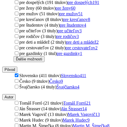
pre dospelých (191 titulov)
pre dospelých
191
pre ženy (60 titulov)
pre ženy
60
pre mužov (51 titulov)
pre mužov
51
pre kresťanov (8 titulov)
pre kresťanov
8
pre študentov (4 tituly)
pre študentov
4
pre učiteľov (3 tituly)
pre učiteľov
3
pre rodičov (3 tituly)
pre rodičov
3
pre deti a mládež (2 tituly)
pre deti a mládež
2
pre cestovateľov (2 tituly)
pre cestovateľov
2
pre gazdinky (1 titul)
pre gazdinky
1
Ďalšie možnosti
Pôvod
Slovensko (411 titulov)
Slovensko
411
Česko (9 titulov)
Česko
9
Švajčiarsko (4 tituly)
Švajčiarsko
4
Autor
Tomáš Forró (21 titulov)
Tomáš Forró
21
Ján Štrasser (14 titulov)
Ján Štrasser
14
Marek Vagovič (13 titulov)
Marek Vagovič
13
Marek Hudec (9 titulov)
Marek Hudec
9
Martin M. Šimečka (8 titulov)
Martin M. Šimečka
8