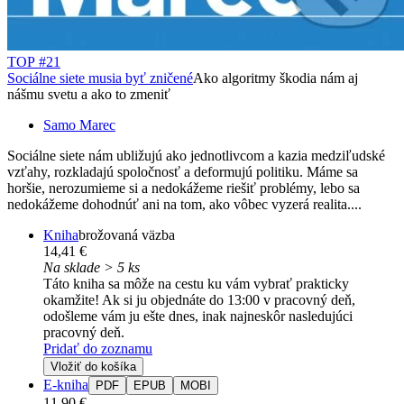
TOP #21
Sociálne siete musia byť zničené
Ako algoritmy škodia nám aj
nášmu svetu a ako to zmeniť
Samo Marec
Sociálne siete nám ubližujú ako jednotlivcom a kazia medziľudské
vzťahy, rozkladajú spoločnosť a deformujú politiku. Máme sa
horšie, nerozumieme si a nedokážeme riešiť problémy, lebo sa
nedokážeme dohodnúť ani na tom, ako vôbec vyzerá realita....
Kniha
brožovaná väzba
14,41 €
Na sklade > 5 ks
Táto kniha sa môže na cestu ku vám vybrať prakticky
okamžite! Ak si ju objednáte do 13:00 v pracovný deň,
odošleme vám ju ešte dnes, inak najneskôr nasledujúci
pracovný deň.
Pridať do zoznamu
Vložiť do košíka
E-kniha
PDF
EPUB
MOBI
11,90 €