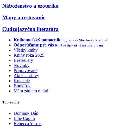
Náboženstvo a ezoterika
Mapy a cestovanie
Cudzojazyčná literatúra
Knihomoľský pomocník
Spýtajte sa Sherlocka, čo čítať
Odporúčame pre vás
Knižné tipy ušité na mieru vám
Všetky knihy
Knihy roka 2025
Bestsellery
Novinky
Pripravované
Akcie a zľavy
Kolekcie
BookTok
Mám záujem o titul
Top autori
Dominik Dán
Julie Caplin
Rebecca Yarros