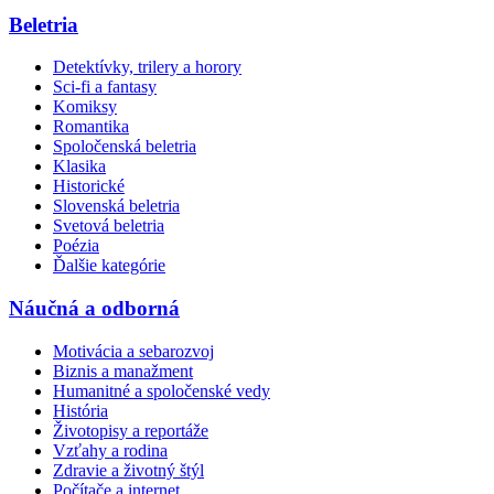
Beletria
Detektívky, trilery a horory
Sci-fi a fantasy
Komiksy
Romantika
Spoločenská beletria
Klasika
Historické
Slovenská beletria
Svetová beletria
Poézia
Ďalšie kategórie
Náučná a odborná
Motivácia a sebarozvoj
Biznis a manažment
Humanitné a spoločenské vedy
História
Životopisy a reportáže
Vzťahy a rodina
Zdravie a životný štýl
Počítače a internet