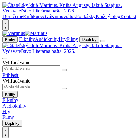
Doručenie
Kníhkupectvá
Knihovrátok
Poukážky
Knižný blog
Kontakt
E-knihy
Audioknihy
Hry
Filmy
Knihy
Doplnky
Vyhľadávanie
Prihlásiť
Vyhľadávanie
Knihy
E-knihy
Audioknihy
Hry
Filmy
Doplnky