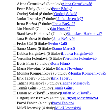
Alena Čermáková (8 titulov)
Alena Čermáková
8
Peter Bárdy (8 titulov)
Peter Bárdy
8
Ondrej Sokol (8 titulov)
Ondrej Sokol
8
Janko Jesenský (7 titulov)
Janko Jesenský
7
Irena Brežná (7 titulov)
Irena Brežná
7
Ján Hrustič (7 titulov)
Ján Hrustič
7
Stanislava Harkotová (7 titulov)
Stanislava Harkotová
7
Jana Beňová (6 titulov)
Jana Beňová
6
Fedor Gál (6 titulov)
Fedor Gál
6
Samo Marec (6 titulov)
Samo Marec
6
Ľubica Hargašová (6 titulov)
Ľubica Hargašová
6
Veronika Folentová (6 titulov)
Veronika Folentová
6
Boris Filan (5 titulov)
Boris Filan
5
Mária Novotná (5 titulov)
Mária Novotná
5
Monika Kompaníková (5 titulov)
Monika Kompaníková
5
Erik Tabery (5 titulov)
Erik Tabery
5
Tatiana Melasová (5 titulov)
Tatiana Melasová
5
Tomáš Gális (5 titulov)
Tomáš Gális
5
Dušan Mikušovič (5 titulov)
Dušan Mikušovič
5
Grigorij Mesežnikov (4 tituly)
Grigorij Mesežnikov
4
Pavol Fabian (4 tituly)
Pavol Fabian
4
Miloš Jesenský (4 tituly)
Miloš Jesenský
4