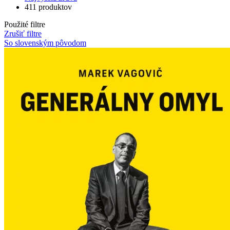
411 produktov
Použité filtre
Zrušiť filtre
So slovenským pôvodom