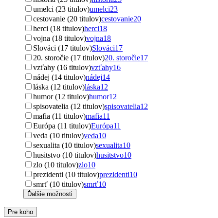
umelci (23 titulov)
umelci
23
cestovanie (20 titulov)
cestovanie
20
herci (18 titulov)
herci
18
vojna (18 titulov)
vojna
18
Slováci (17 titulov)
Slováci
17
20. storočie (17 titulov)
20. storočie
17
vzťahy (16 titulov)
vzťahy
16
nádej (14 titulov)
nádej
14
láska (12 titulov)
láska
12
humor (12 titulov)
humor
12
spisovatelia (12 titulov)
spisovatelia
12
mafia (11 titulov)
mafia
11
Európa (11 titulov)
Európa
11
veda (10 titulov)
veda
10
sexualita (10 titulov)
sexualita
10
husitstvo (10 titulov)
husitstvo
10
zlo (10 titulov)
zlo
10
prezidenti (10 titulov)
prezidenti
10
smrť (10 titulov)
smrť
10
Ďalšie možnosti
Pre koho