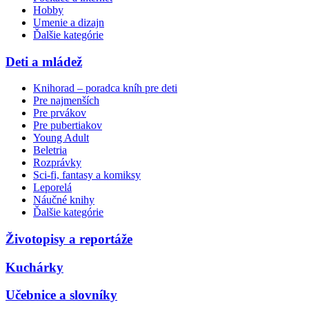
Hobby
Umenie a dizajn
Ďalšie kategórie
Deti a mládež
Knihorad – poradca kníh pre deti
Pre najmenších
Pre prvákov
Pre pubertiakov
Young Adult
Beletria
Rozprávky
Sci-fi, fantasy a komiksy
Leporelá
Náučné knihy
Ďalšie kategórie
Životopisy a reportáže
Kuchárky
Učebnice a slovníky