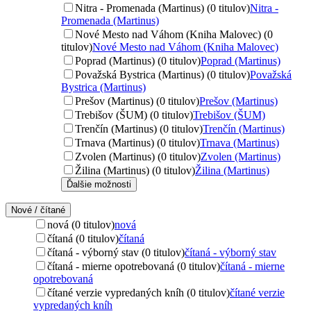
Nitra - Promenada (Martinus) (0 titulov)
Nitra -
Promenada (Martinus)
Nové Mesto nad Váhom (Kniha Malovec) (0
titulov)
Nové Mesto nad Váhom (Kniha Malovec)
Poprad (Martinus) (0 titulov)
Poprad (Martinus)
Považská Bystrica (Martinus) (0 titulov)
Považská
Bystrica (Martinus)
Prešov (Martinus) (0 titulov)
Prešov (Martinus)
Trebišov (ŠUM) (0 titulov)
Trebišov (ŠUM)
Trenčín (Martinus) (0 titulov)
Trenčín (Martinus)
Trnava (Martinus) (0 titulov)
Trnava (Martinus)
Zvolen (Martinus) (0 titulov)
Zvolen (Martinus)
Žilina (Martinus) (0 titulov)
Žilina (Martinus)
Ďalšie možnosti
Nové / čítané
nová (0 titulov)
nová
čítaná (0 titulov)
čítaná
čítaná - výborný stav (0 titulov)
čítaná - výborný stav
čítaná - mierne opotrebovaná (0 titulov)
čítaná - mierne
opotrebovaná
čítané verzie vypredaných kníh (0 titulov)
čítané verzie
vypredaných kníh