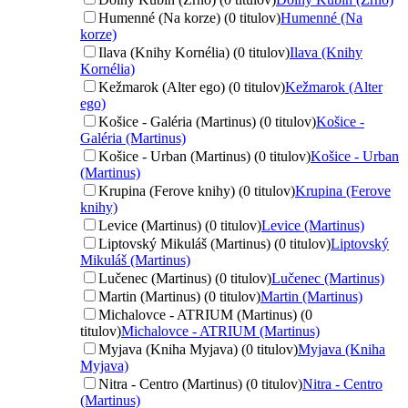
Humenné (Na korze) (0 titulov)
Humenné (Na
korze)
Ilava (Knihy Kornélia) (0 titulov)
Ilava (Knihy
Kornélia)
Kežmarok (Alter ego) (0 titulov)
Kežmarok (Alter
ego)
Košice - Galéria (Martinus) (0 titulov)
Košice -
Galéria (Martinus)
Košice - Urban (Martinus) (0 titulov)
Košice - Urban
(Martinus)
Krupina (Ferove knihy) (0 titulov)
Krupina (Ferove
knihy)
Levice (Martinus) (0 titulov)
Levice (Martinus)
Liptovský Mikuláš (Martinus) (0 titulov)
Liptovský
Mikuláš (Martinus)
Lučenec (Martinus) (0 titulov)
Lučenec (Martinus)
Martin (Martinus) (0 titulov)
Martin (Martinus)
Michalovce - ATRIUM (Martinus) (0
titulov)
Michalovce - ATRIUM (Martinus)
Myjava (Kniha Myjava) (0 titulov)
Myjava (Kniha
Myjava)
Nitra - Centro (Martinus) (0 titulov)
Nitra - Centro
(Martinus)