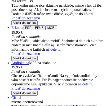
Na sklade 2 ks
Túto knihu máme síce aktuálne na sklade, máme však už iba
posledné kusy. Ak ju chcete mať rýchlo, ponáhľajte sa!
Dodanie ďalších môže trvať dlhšie, zvyčajne do 16 dní.
Pridať do zoznamu
Vložiť do košíka
E-kniha
PDF
EPUB
MOBI
19,95 €
Ihneď na stiahnutie
Máte čítačku, tablet alebo mobil? Stiahnite si do nich e-knihu:
budete ju mať hneď a ešte aj ušetríte život stromom. Viac
informácii o e-knihách
nájdete tu
.
Pridať do zoznamu
Vložiť do košíka
Audiokniha
MP3 na stiahnutie
19,95 €
Ihneď na stiahnutie
Chcete vyskúšať čítanie ušami? Na vypočutie audioknihy
vám postačí telefón. Pre čo najjednoduchšie počúvanie
odporúčame našu aplikáciu. Viac informácii
nájdete tu
.
Pridať do zoznamu
Vložiť do košíka
Čítaná
mierne opotrebovaná