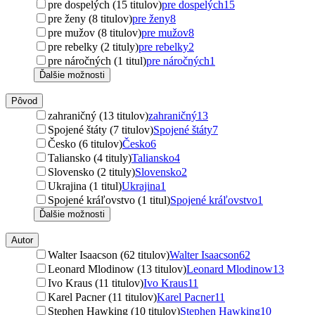
pre dospelých (15 titulov)
pre dospelých
15
pre ženy (8 titulov)
pre ženy
8
pre mužov (8 titulov)
pre mužov
8
pre rebelky (2 tituly)
pre rebelky
2
pre náročných (1 titul)
pre náročných
1
Ďalšie možnosti
Pôvod
zahraničný (13 titulov)
zahraničný
13
Spojené štáty (7 titulov)
Spojené štáty
7
Česko (6 titulov)
Česko
6
Taliansko (4 tituly)
Taliansko
4
Slovensko (2 tituly)
Slovensko
2
Ukrajina (1 titul)
Ukrajina
1
Spojené kráľovstvo (1 titul)
Spojené kráľovstvo
1
Ďalšie možnosti
Autor
Walter Isaacson (62 titulov)
Walter Isaacson
62
Leonard Mlodinow (13 titulov)
Leonard Mlodinow
13
Ivo Kraus (11 titulov)
Ivo Kraus
11
Karel Pacner (11 titulov)
Karel Pacner
11
Stephen Hawking (10 titulov)
Stephen Hawking
10