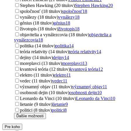
Stephen Hawking (20 titulov)
Stephen Hawking
20
spoločnosť (18 titulov)
spoločnosť
18
vynálezy (18 titulov)
vynálezy
18
génius (18 titulov)
génius
18
životopis (18 titulov)
životopis
18
objavitelia a vynálezcovia (18 titulov)
objavitelia a
vynálezcovia
18
politika (14 titulov)
politika
14
teória relativity (14 titulov)
teória relativity
14
dejiny (14 titulov)
dejiny
14
moreplavci (13 titulov)
moreplavci
13
kvantová teória (12 titulov)
kvantová teória
12
elektro (11 titulov)
elektro
11
vedec (11 titulov)
vedec
11
významný objav (11 titulov)
významný objav
11
osobnosti dejin (10 titulov)
osobnosti dejin
10
Leonardo da Vinci (10 titulov)
Leonardo da Vinci
10
lietanie (9 titulov)
lietanie
9
politici (8 titulov)
politici
8
Ďalšie možnosti
Pre koho