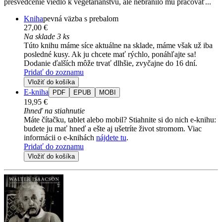
presvedčenie viedlo k vegetariánstvu, ale nebránilo mu pracovať...
Kniha
pevná väzba s prebalom
27,00 €
Na sklade 3 ks
Túto knihu máme síce aktuálne na sklade, máme však už iba
posledné kusy. Ak ju chcete mať rýchlo, ponáhľajte sa!
Dodanie ďalších môže trvať dlhšie, zvyčajne do 16 dní.
Pridať do zoznamu
Vložiť do košíka
E-kniha
PDF
EPUB
MOBI
19,95 €
Ihneď na stiahnutie
Máte čítačku, tablet alebo mobil? Stiahnite si do nich e-knihu:
budete ju mať hneď a ešte aj ušetríte život stromom. Viac
informácii o e-knihách
nájdete tu
.
Pridať do zoznamu
Vložiť do košíka