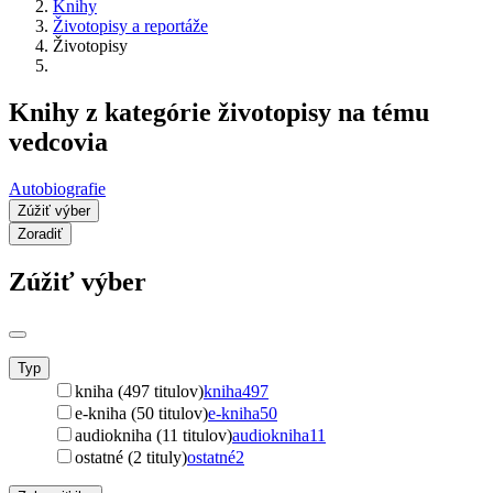
Knihy
Životopisy a reportáže
Životopisy
Knihy z kategórie životopisy na tému
vedcovia
Autobiografie
Zúžiť výber
Zoradiť
Zúžiť výber
Typ
kniha (497 titulov)
kniha
497
e-kniha (50 titulov)
e-kniha
50
audiokniha (11 titulov)
audiokniha
11
ostatné (2 tituly)
ostatné
2