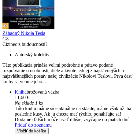
Záhadný Nikola Tesla
CZ
Cizinec z budoucnosti?
Autorský kolektív
Táto publikácia prináša veľmi podrobné a pútavo podané
rozprávanie o osobnosti, diele a živote jednej z najslávnejších a
najzvláštnejších postáv našej civilizácie Nikolovi Teslovi. Prvá časť
knihy sa venuje jeho...
Kniha
brožovaná väzba
11,60 €
Na sklade 1 ks
Túto knihu máme síce aktuálne na sklade, máme však už iba
posledné kusy. Ak ju chcete mať rýchlo, ponáhľajte sa!
Dodanie ďalších môže trvať dlhšie, zvyčajne do piatich dní.
Pridať do zoznamu
Vložiť do košíka