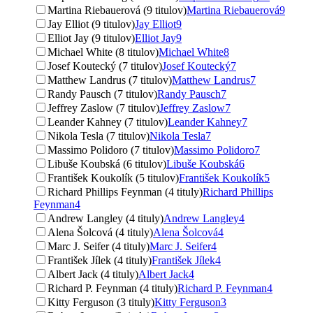
Martina Riebauerová (9 titulov)
Martina Riebauerová
9
Jay Elliot (9 titulov)
Jay Elliot
9
Elliot Jay (9 titulov)
Elliot Jay
9
Michael White (8 titulov)
Michael White
8
Josef Koutecký (7 titulov)
Josef Koutecký
7
Matthew Landrus (7 titulov)
Matthew Landrus
7
Randy Pausch (7 titulov)
Randy Pausch
7
Jeffrey Zaslow (7 titulov)
Jeffrey Zaslow
7
Leander Kahney (7 titulov)
Leander Kahney
7
Nikola Tesla (7 titulov)
Nikola Tesla
7
Massimo Polidoro (7 titulov)
Massimo Polidoro
7
Libuše Koubská (6 titulov)
Libuše Koubská
6
František Koukolík (5 titulov)
František Koukolík
5
Richard Phillips Feynman (4 tituly)
Richard Phillips
Feynman
4
Andrew Langley (4 tituly)
Andrew Langley
4
Alena Šolcová (4 tituly)
Alena Šolcová
4
Marc J. Seifer (4 tituly)
Marc J. Seifer
4
František Jílek (4 tituly)
František Jílek
4
Albert Jack (4 tituly)
Albert Jack
4
Richard P. Feynman (4 tituly)
Richard P. Feynman
4
Kitty Ferguson (3 tituly)
Kitty Ferguson
3