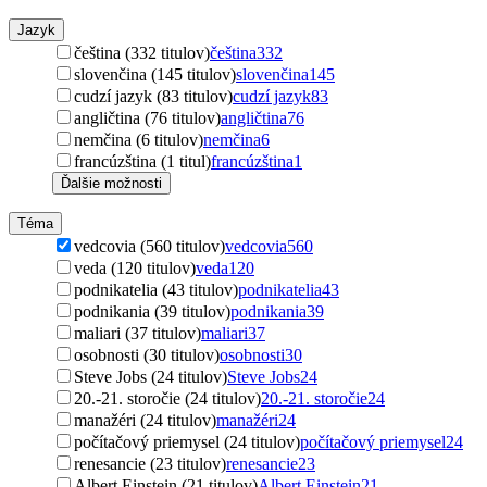
Jazyk
čeština (332 titulov)
čeština
332
slovenčina (145 titulov)
slovenčina
145
cudzí jazyk (83 titulov)
cudzí jazyk
83
angličtina (76 titulov)
angličtina
76
nemčina (6 titulov)
nemčina
6
francúzština (1 titul)
francúzština
1
Ďalšie možnosti
Téma
vedcovia (560 titulov)
vedcovia
560
veda (120 titulov)
veda
120
podnikatelia (43 titulov)
podnikatelia
43
podnikania (39 titulov)
podnikania
39
maliari (37 titulov)
maliari
37
osobnosti (30 titulov)
osobnosti
30
Steve Jobs (24 titulov)
Steve Jobs
24
20.-21. storočie (24 titulov)
20.-21. storočie
24
manažéri (24 titulov)
manažéri
24
počítačový priemysel (24 titulov)
počítačový priemysel
24
renesancie (23 titulov)
renesancie
23
Albert Einstein (21 titulov)
Albert Einstein
21