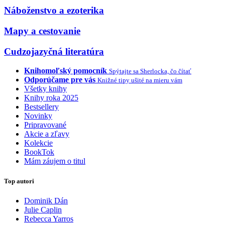
Náboženstvo a ezoterika
Mapy a cestovanie
Cudzojazyčná literatúra
Knihomoľský pomocník
Spýtajte sa Sherlocka, čo čítať
Odporúčame pre vás
Knižné tipy ušité na mieru vám
Všetky knihy
Knihy roka 2025
Bestsellery
Novinky
Pripravované
Akcie a zľavy
Kolekcie
BookTok
Mám záujem o titul
Top autori
Dominik Dán
Julie Caplin
Rebecca Yarros