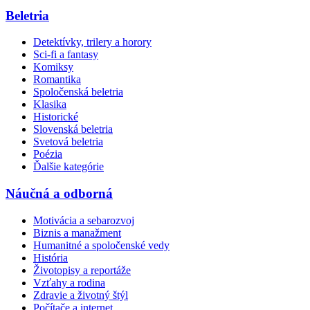
Beletria
Detektívky, trilery a horory
Sci-fi a fantasy
Komiksy
Romantika
Spoločenská beletria
Klasika
Historické
Slovenská beletria
Svetová beletria
Poézia
Ďalšie kategórie
Náučná a odborná
Motivácia a sebarozvoj
Biznis a manažment
Humanitné a spoločenské vedy
História
Životopisy a reportáže
Vzťahy a rodina
Zdravie a životný štýl
Počítače a internet