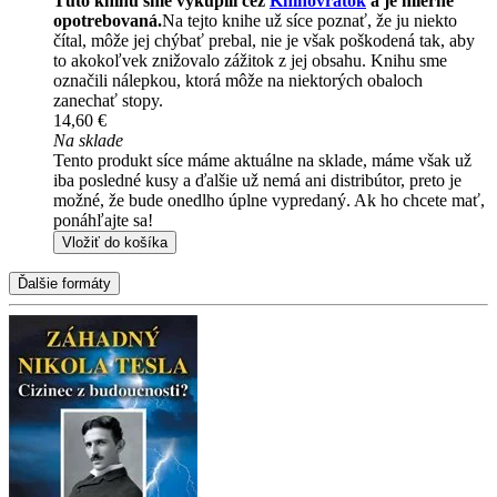
Túto knihu sme vykúpili cez
Knihovrátok
a je mierne
opotrebovaná.
Na tejto knihe už síce poznať, že ju niekto
čítal, môže jej chýbať prebal, nie je však poškodená tak, aby
to akokoľvek znižovalo zážitok z jej obsahu. Knihu sme
označili nálepkou, ktorá môže na niektorých obaloch
zanechať stopy.
14,60 €
Na sklade
Tento produkt síce máme aktuálne na sklade, máme však už
iba posledné kusy a ďalšie už nemá ani distribútor, preto je
možné, že bude onedlho úplne vypredaný. Ak ho chcete mať,
ponáhľajte sa!
Vložiť do košíka
Ďalšie formáty