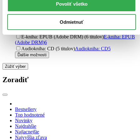
Povoliť všetko
Formát
E-kniha: EPUB (41 titulov)
E-kniha: EPUB
41
E-kniha: MOBI (36 titulov)
E-kniha: MOBI
36
Odmietnuť
E-kniha: PDF (34 titulov)
E-kniha: PDF
34
Audiokniha: MP3 (6 titulov)
Audiokniha: MP3
6
E-kniha: EPUB (Adobe DRM) (6 titulov)
E-kniha: EPUB
(Adobe DRM)
6
Audiokniha: CD (5 titulov)
Audiokniha: CD
5
Ďalšie možnosti
Zúžiť výber
Zoradiť
Bestsellery
Top hodnotené
Novinky
Najdrahšie
Najlacnejšie
Najvyššia zľava