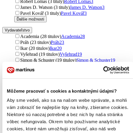
Robert Lomas (3 tituly)
Robert Lomas
3
James D. Watson (3 tituly)
James D. Watson
3
Pavel Kovář (3 tituly)
Pavel Kovář
3
Ďalšie možnosti
Vydavateľstvo
Academia (28 titulov)
Academia
28
Práh (23 titulov)
Práh
23
Ikar (20 titulov)
Ikar
20
Vyšehrad (19 titulov)
Vyšehrad
19
Simon & Schuster (19 titulov)
Simon & Schuster
19
Slovart (17 titulov)
Slovart
17
Slovart CZ (15 titulov)
Slovart CZ
15
CPRESS (13 titulov)
CPRESS
13
Eastone Books (12 titulov)
Eastone Books
12
Matica slovenská (11 titulov)
Matica slovenská
11
Môžeme pracovať s cookies a kontaktnými údajmi?
Mladá fronta (9 titulov)
Mladá fronta
9
Aby sme vedeli, ako sa na našom webe správate, a mohli
VEDA (9 titulov)
VEDA
9
vám zobraziť tie najlepšie tipy na knihy, zbierame cookies.
Pavel Mervart (9 titulov)
Pavel Mervart
9
Penguin Books (8 titulov)
Penguin Books
8
Niektoré sú naozaj potrebné a bez nich by naša stránka
Rebo (8 titulov)
Rebo
8
vôbec nefungovala. Okrem toho používame analytické
Little, Brown (8 titulov)
Little, Brown
8
cookies, ktoré nám umožňujú zisťovať, ako náš web
Spoločnosť Prometheus (8 titulov)
Spoločnosť