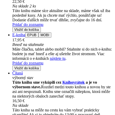
22,50 €
Na sklade 2 ks
Túto knihu máme síce aktuálne na sklade, máme však už iba
posledné kusy. Ak ju chcete mať rýchlo, ponáhľajte sa!
Dodanie ďalších môže trvať dlhšie, zvyčajne do 16 dní.
Pridať do zoznamu
Vložiť do košíka
E-kniha
EPUB
MOBI
17,95 €
Ihneď na stiahnutie
Máte čítačku, tablet alebo mobil? Stiahnite si do nich e-knihu:
budete ju mať hneď a ešte aj ušetríte život stromom. Viac
informácii o e-knihách
nájdete tu
.
Pridať do zoznamu
Vložiť do košíka
Čítaná
výborný stav
Túto knihu sme vykúpili cez
Knihovrátok
a je vo
výbornom stave.
Rozdiel medzi touto knihou a novou by ste
asi ani nespoznali. Knihu sme označili nálepkou, ktorá môže
na niektorých obaloch zanechať stopy.
16,50 €
Na sklade
Táto kniha sa môže na cestu ku vám vybrať prakticky
okamžite! Ak si ju objednáte do 13:00 v pracovný deň,