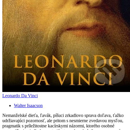
Leonardo Da Vinci
Walter Isaacson
Nemanželské dieťa, ľavák, píšuci zrkadlovo sprava doľava, ťažko
udržiavajúci pozornosť, ale pritom s nesmierne zvedavou mysľou,
pragmatik s príležitostne kacírskymi názormi, ktorého osobné