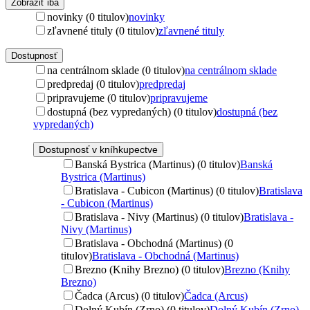
Zobraziť iba
novinky (0 titulov)
novinky
zľavnené tituly (0 titulov)
zľavnené tituly
Dostupnosť
na centrálnom sklade (0 titulov)
na centrálnom sklade
predpredaj (0 titulov)
predpredaj
pripravujeme (0 titulov)
pripravujeme
dostupná (bez vypredaných) (0 titulov)
dostupná (bez
vypredaných)
Dostupnosť v kníhkupectve
Banská Bystrica (Martinus) (0 titulov)
Banská
Bystrica (Martinus)
Bratislava - Cubicon (Martinus) (0 titulov)
Bratislava
- Cubicon (Martinus)
Bratislava - Nivy (Martinus) (0 titulov)
Bratislava -
Nivy (Martinus)
Bratislava - Obchodná (Martinus) (0
titulov)
Bratislava - Obchodná (Martinus)
Brezno (Knihy Brezno) (0 titulov)
Brezno (Knihy
Brezno)
Čadca (Arcus) (0 titulov)
Čadca (Arcus)
Dolný Kubín (Zrno) (0 titulov)
Dolný Kubín (Zrno)