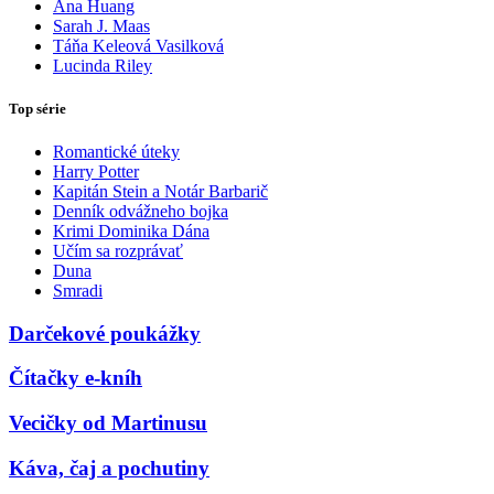
Ana Huang
Sarah J. Maas
Táňa Keleová Vasilková
Lucinda Riley
Top série
Romantické úteky
Harry Potter
Kapitán Stein a Notár Barbarič
Denník odvážneho bojka
Krimi Dominika Dána
Učím sa rozprávať
Duna
Smradi
Darčekové poukážky
Čítačky e-kníh
Vecičky od Martinusu
Káva, čaj a pochutiny