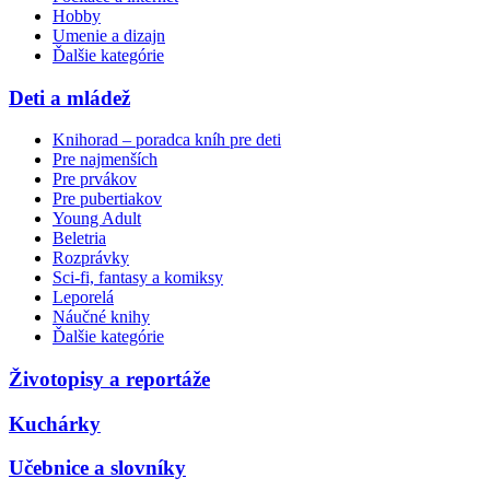
Hobby
Umenie a dizajn
Ďalšie kategórie
Deti a mládež
Knihorad – poradca kníh pre deti
Pre najmenších
Pre prvákov
Pre pubertiakov
Young Adult
Beletria
Rozprávky
Sci-fi, fantasy a komiksy
Leporelá
Náučné knihy
Ďalšie kategórie
Životopisy a reportáže
Kuchárky
Učebnice a slovníky