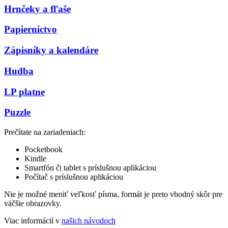
Hrnčeky a fľaše
Papiernictvo
Zápisníky a kalendáre
Hudba
LP platne
Puzzle
Prečítate na zariadeniach:
Pocketbook
Kindle
Smartfón či tablet s príslušnou aplikáciou
Počítač s príslušnou aplikáciou
Nie je možné meniť veľkosť písma, formát je preto vhodný skôr pre
väčšie obrazovky.
Viac informácií v
našich návodoch