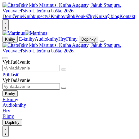
Doručenie
Kníhkupectvá
Knihovrátok
Poukážky
Knižný blog
Kontakt
E-knihy
Audioknihy
Hry
Filmy
Knihy
Doplnky
Vyhľadávanie
Prihlásiť
Vyhľadávanie
Knihy
E-knihy
Audioknihy
Hry
Filmy
Doplnky