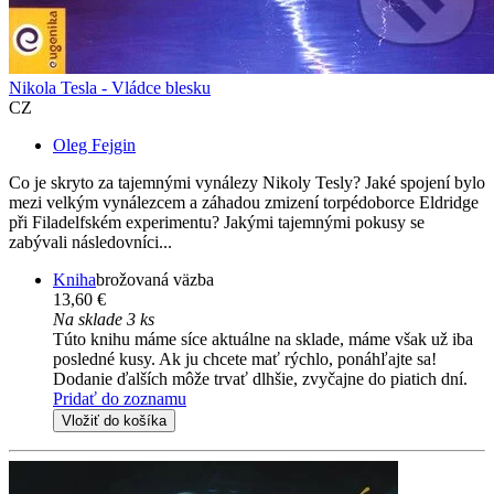
Nikola Tesla - Vládce blesku
CZ
Oleg Fejgin
Co je skryto za tajemnými vynálezy Nikoly Tesly? Jaké spojení bylo
mezi velkým vynálezcem a záhadou zmizení torpédoborce Eldridge
při Filadelfském experimentu? Jakými tajemnými pokusy se
zabývali následovníci...
Kniha
brožovaná väzba
13,60 €
Na sklade 3 ks
Túto knihu máme síce aktuálne na sklade, máme však už iba
posledné kusy. Ak ju chcete mať rýchlo, ponáhľajte sa!
Dodanie ďalších môže trvať dlhšie, zvyčajne do piatich dní.
Pridať do zoznamu
Vložiť do košíka