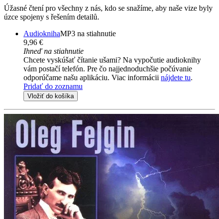
Úžasné čtení pro všechny z nás, kdo se snažíme, aby naše vize byly
úzce spojeny s řešením detailů.
Audiokniha
MP3 na stiahnutie
9,96 €
Ihneď na stiahnutie
Chcete vyskúšať čítanie ušami? Na vypočutie audioknihy
vám postačí telefón. Pre čo najjednoduchšie počúvanie
odporúčame našu aplikáciu. Viac informácii
nájdete tu
.
Pridať do zoznamu
Vložiť do košíka