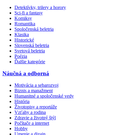
Detektívky, trilery a horory
Sci-fi a fantasy
Komiksy
Romantika
Spoločenská beletria
Klasika
Historické
Slovenská beletria
Svetová beletria
Poézia
Ďalšie kategórie
Náučná a odborná
Motivácia a sebarozvoj
Biznis a manažment
Humanitné a spoločenské vedy
História
Životopisy a reportáže
Vzťahy a rodina
Zdravie a životný štýl
Počítače a internet
Hobby
Umenie a dizajn