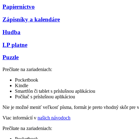
Papiernictvo
Zápisníky a kalendáre
Hudba
LP platne
Puzzle
Prečítate na zariadeniach:
Pocketbook
Kindle
Smartfón či tablet s príslušnou aplikáciou
Počítač s príslušnou aplikáciou
Nie je možné meniť veľkosť písma, formát je preto vhodný skôr pre 
Viac informácií v
našich návodoch
Prečítate na zariadeniach:
Pocketbook