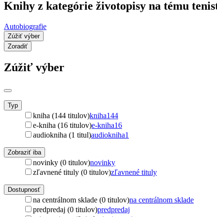
Knihy z kategórie životopisy na tému tenis
Autobiografie
Zúžiť výber
Zoradiť
Zúžiť výber
Typ
kniha (144 titulov)
kniha
144
e-kniha (16 titulov)
e-kniha
16
audiokniha (1 titul)
audiokniha
1
Zobraziť iba
novinky (0 titulov)
novinky
zľavnené tituly (0 titulov)
zľavnené tituly
Dostupnosť
na centrálnom sklade (0 titulov)
na centrálnom sklade
predpredaj (0 titulov)
predpredaj