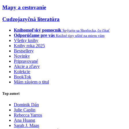
Mapy a cestovanie
Cudzojazyčná literatúra
Knihomoľský pomocník
Spýtajte sa Sherlocka, čo čítať
Odporúčame pre vás
Knižné tipy ušité na mieru vám
Všetky knihy
Knihy roka 2025
Bestsellery
Novinky
Pripravované
Akcie a zľavy
Kolekcie
BookTok
Mám záujem o titul
Top autori
Dominik Dán
Julie Caplin
Rebecca Yarros
Ana Huang
Sarah J. Maas