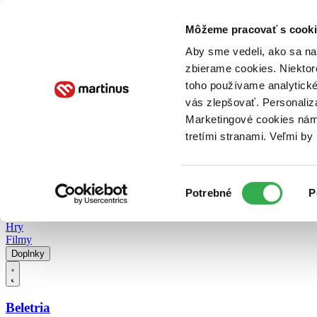
Doručenie
Kníhkupectvá
Knihovrátok
Poukážky
Knižný blog
Kontakt
Môžeme pracovať s cooki
Aby sme vedeli, ako sa na 
zbierame cookies. Niektor
E-knihy
Audioknihy
Hry
Filmy
Knihy
Doplnky
toho používame analytické
vás zlepšovať. Personaliz
Vyhľadávanie
Marketingové cookies nám 
tretími stranami. Veľmi b
Prihlásiť
Vyhľadávanie
Výber
Knihy
Potrebné
P
súhlasu
E-knihy
Audioknihy
Hry
Filmy
Doplnky
Beletria