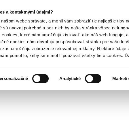
es a kontaktnými údajmi?
našom webe správate, a mohli vám zobraziť tie najlepšie tipy n
é sú naozaj potrebné a bez nich by naša stránka vôbec nefung
 cookies, ktoré nám umožňujú zisťovať, ako náš web funguje, a 
ačné cookies nám dovoľujú prispôsobovať stránku pre vašu lepši
zas umožňujú zobrazenie relevantnej reklamy. Niektoré údaje z
y nám pomohlo, keby sme mohli používať všetky tieto cookies. 
ersonalizačné
Analytické
Marketi