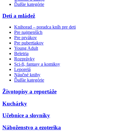
Ďalšie kategórie
Deti a mládež
Knihorad – poradca kníh pre deti
Pre najmenších
Pre prvákov
Pre pubertiakov
Young Adult
Beletria
Rozprávky
Sci-fi, fantasy a komiksy
Leporelá
Náučné knihy
Ďalšie kategórie
Životopisy a reportáže
Kuchárky
Učebnice a slovníky
Náboženstvo a ezoterika