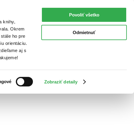
Povoliť všetko
a knihy,
ovala. Okrem
Odmietnuť
stále ho pre
u orientáciu.
dieľame aj s
Ďakujeme!
ngové
Zobraziť detaily