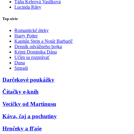
Táňa Keleová Vasilková
Lucinda Riley
Top série
Romantické úteky
Harry Potter
Kapitán Stein a Notár Barbarič
Denník odvážneho bojka
Krimi Dominika Dána
Učím sa rozprávať
Duna
Smradi
Darčekové poukážky
Čítačky e-kníh
Vecičky od Martinusu
Káva, čaj a pochutiny
Hrnčeky a fľaše