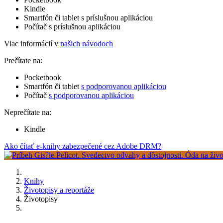
Kindle
Smartfón či tablet s príslušnou aplikáciou
Počítač s príslušnou aplikáciou
Viac informácií v
našich návodoch
Prečítate na:
Pocketbook
Smartfón či tablet
s podporovanou aplikáciou
Počítač
s podporovanou aplikáciou
Neprečítate na:
Kindle
Ako čítať e-knihy zabezpečené cez Adobe DRM?
Knihy
Životopisy a reportáže
Životopisy