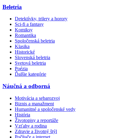
Beletria
Detektívky, trilery a horory
Sci-fi a fantasy
Komiksy
Romantika
Spoločenská beletria
Klasika
Historické
Slovenská beletria
Svetová beletria
Poézia
Ďalšie kategórie
Náučná a odborná
Motivácia a sebarozvoj
Biznis a manažment
Humanitné a spoločenské vedy
História
Životopisy a reportáže
Vzťahy a rodina
Zdravie a životný štýl
Počítače a internet