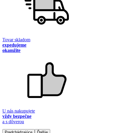
Tovar skladom
expedujeme
okamžite
U nás nakupujete
vždy bezpečne
a s dôverou
Predchádzajúce
Ďalšie