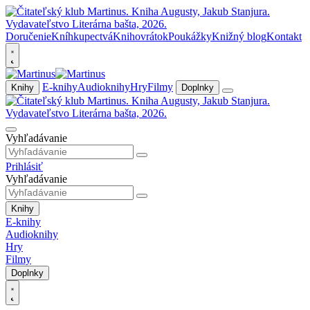
Doručenie
Kníhkupectvá
Knihovrátok
Poukážky
Knižný blog
Kontakt
E-knihy
Audioknihy
Hry
Filmy
Knihy
Doplnky
Vyhľadávanie
Prihlásiť
Vyhľadávanie
Knihy
E-knihy
Audioknihy
Hry
Filmy
Doplnky