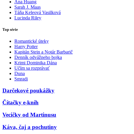
Ana Huang
Sarah J. Maas
Táňa Keleová Vasilková
Lucinda Riley
Top série
Romantické úteky
Harry Potter
Kapitán Stein a Notár Barbarič
Denník odvážneho bojka
Krimi Dominika Dána
Učím sa rozprávať
Duna
Smradi
Darčekové poukážky
Čítačky e-kníh
Vecičky od Martinusu
Káva, čaj a pochutiny