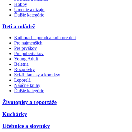
Hobby
Umenie a dizajn
Ďalšie kategórie
Deti a mládež
Knihorad – poradca kníh pre deti
Pre najmenších
Pre prvákov
Pre pubertiakov
Young Adult
Beletria
Rozprávky
Sci-fi, fantasy a komiksy
Leporelá
Náučné knihy
Ďalšie kategórie
Životopisy a reportáže
Kuchárky
Učebnice a slovníky