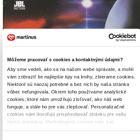
Môžeme pracovať s cookies a kontaktnými údajmi?
Aby sme vedeli, ako sa na našom webe správate, a mohli
vám zobraziť tie najlepšie tipy na knihy, zbierame cookies.
Niektoré sú naozaj potrebné a bez nich by naša stránka
vôbec nefungovala. Okrem toho používame analytické
cookies, ktoré nám umožňujú zisťovať, ako náš web
funguje, a stále ho pre vás zlepšovať. Personalizačné
cookies nám dovoľujú prispôsobovať stránku pre vašu
lepšiu orientáciu. Marketingové cookies nám zas
umožňujú zobrazenie relevantnej reklamy. Niektoré údaje
zdieľame aj s tretími stranami. Veľmi by nám pomohlo,
Výber