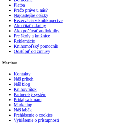
Platba
Prečo práve u nás?
Najčastejšie otázky
Rezervácia v kníhkupectve
Ako čítať e-knihy
Ako počúvať audioknihy
Pre školy a knižnice
Reklamácie
Knihomoľský pomocník
Odstúpiť od zmluvy
Martinus
Kontakty
Náš príbeh
Náš blog
Knihovrátok
Partnerský systém
Pridaj sa k nám
Marketing
Náš labák
Prehlásenie o cookies
Vyhlásenie o prístupnosti