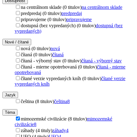
Dostupnosť
na centrálnom sklade (0 titulov)
na centrálnom sklade
predpredaj (0 titulov)
predpredaj
pripravujeme (0 titulov)
pripravujeme
dostupná (bez vypredaných) (0 titulov)
dostupná (bez
vypredaných)
Nové / čítané
nová (0 titulov)
nová
čítaná (0 titulov)
čítaná
čítaná - výborný stav (0 titulov)
čítaná - výborný stav
čítaná - mierne opotrebovaná (0 titulov)
čítaná - mierne
opotrebovaná
čítané verzie vypredaných kníh (0 titulov)
čítané verzie
vypredaných kníh
Jazyk
čeština (8 titulov)
čeština
8
Téma
mimozemské civilizácie (8 titulov)
mimozemské
civilizácie
8
záhady (4 tituly)
záhady
4
UFO (4 tituly)
UFO
4