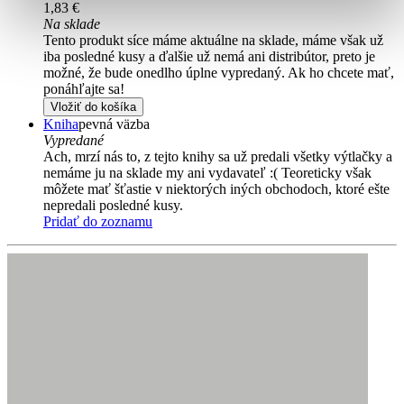
1,83 €
Na sklade
Tento produkt síce máme aktuálne na sklade, máme však už
iba posledné kusy a ďalšie už nemá ani distribútor, preto je
možné, že bude onedlho úplne vypredaný. Ak ho chcete mať,
ponáhľajte sa!
Vložiť do košíka
Kniha
pevná väzba
Vypredané
Ach, mrzí nás to, z tejto knihy sa už predali všetky výtlačky a
nemáme ju na sklade my ani vydavateľ :( Teoreticky však
môžete mať šťastie v niektorých iných obchodoch, ktoré ešte
nepredali posledné kusy.
Pridať do zoznamu