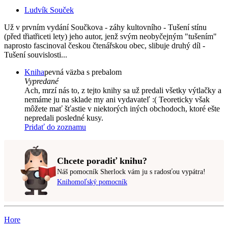
Ludvík Souček
Už v prvním vydání Součkova - záhy kultovního - Tušení stínu
(před třiatřiceti lety) jeho autor, jenž svým neobyčejným "tušením"
naprosto fascinoval českou čtenářskou obec, slibuje druhý díl -
Tušení souvislosti...
Kniha
pevná väzba s prebalom
Vypredané
Ach, mrzí nás to, z tejto knihy sa už predali všetky výtlačky a
nemáme ju na sklade my ani vydavateľ :( Teoreticky však
môžete mať šťastie v niektorých iných obchodoch, ktoré ešte
nepredali posledné kusy.
Pridať do zoznamu
Chcete poradiť knihu?
Náš pomocník Sherlock vám ju s radosťou vypátra!
Knihomoľský pomocník
Hore