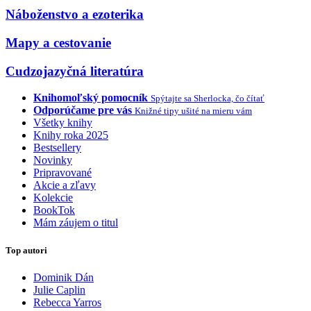
Náboženstvo a ezoterika
Mapy a cestovanie
Cudzojazyčná literatúra
Knihomoľský pomocník
Spýtajte sa Sherlocka, čo čítať
Odporúčame pre vás
Knižné tipy ušité na mieru vám
Všetky knihy
Knihy roka 2025
Bestsellery
Novinky
Pripravované
Akcie a zľavy
Kolekcie
BookTok
Mám záujem o titul
Top autori
Dominik Dán
Julie Caplin
Rebecca Yarros