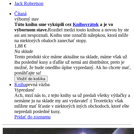
Jack Robertson
Čítaná
výborný stav
Túto knihu sme vykúpili cez
Knihovrátok
a je vo
výbornom stave.
Rozdiel medzi touto knihou a novou by ste
asi ani nespoznali. Knihu sme označili nálepkou, ktorá môže
na niektorých obaloch zanechať stopy.
1,88 €
Na sklade
Tento produkt síce máme aktuálne na sklade, máme však už
iba posledné kusy a ďalšie už nemá ani distribútor, preto je
možné, že bude onedlho úplne vypredaný. Ak ho chcete mať,
ponáhľajte sa!
Vložiť do košíka
Kniha
pevná väzba
Vypredané
Ach, mrzí nás to, z tejto knihy sa už predali všetky výtlačky a
nemáme ju na sklade my ani vydavateľ :( Teoreticky však
môžete mať šťastie v niektorých iných obchodoch, ktoré ešte
nepredali posledné kusy.
Pridať do zoznamu