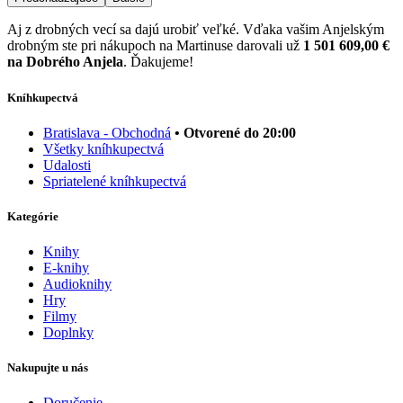
Aj z drobných vecí sa dajú urobiť veľké. Vďaka vašim Anjelským
drobným ste pri nákupoch na Martinuse darovali už
1 501 609,00 €
na Dobrého Anjela
. Ďakujeme!
Kníhkupectvá
Bratislava - Obchodná
• Otvorené do 20:00
Všetky kníhkupectvá
Udalosti
Spriatelené kníhkupectvá
Kategórie
Knihy
E-knihy
Audioknihy
Hry
Filmy
Doplnky
Nakupujte u nás
Doručenie