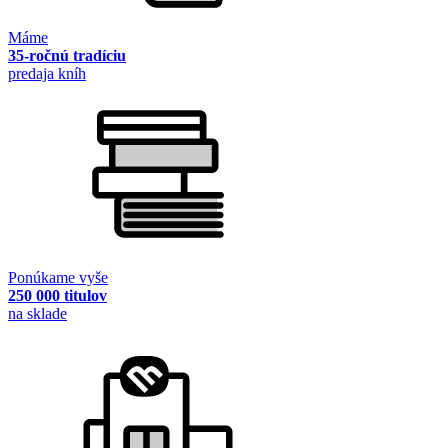
Máme
35-ročnú tradíciu
predaja kníh
Ponúkame vyše
250 000 titulov
na sklade