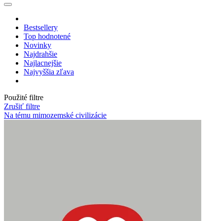
Bestsellery
Top hodnotené
Novinky
Najdrahšie
Najlacnejšie
Najvyššia zľava
Použité filtre
Zrušiť filtre
Na tému mimozemské civilizácie