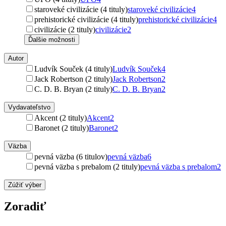
staroveké civilizácie (4 tituly)
staroveké civilizácie
4
prehistorické civilizácie (4 tituly)
prehistorické civilizácie
4
civilizácie (2 tituly)
civilizácie
2
Ďalšie možnosti
Autor
Ludvík Souček (4 tituly)
Ludvík Souček
4
Jack Robertson (2 tituly)
Jack Robertson
2
C. D. B. Bryan (2 tituly)
C. D. B. Bryan
2
Vydavateľstvo
Akcent (2 tituly)
Akcent
2
Baronet (2 tituly)
Baronet
2
Väzba
pevná väzba (6 titulov)
pevná väzba
6
pevná väzba s prebalom (2 tituly)
pevná väzba s prebalom
2
Zúžiť výber
Zoradiť