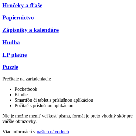
Hrnčeky a fľaše
Papiernictvo
Zápisníky a kalendáre
Hudba
LP platne
Puzzle
Prečítate na zariadeniach:
Pocketbook
Kindle
Smartfón či tablet s príslušnou aplikáciou
Počítač s príslušnou aplikáciou
Nie je možné meniť veľkosť písma, formát je preto vhodný skôr pre
väčšie obrazovky.
Viac informácií v
našich návodoch