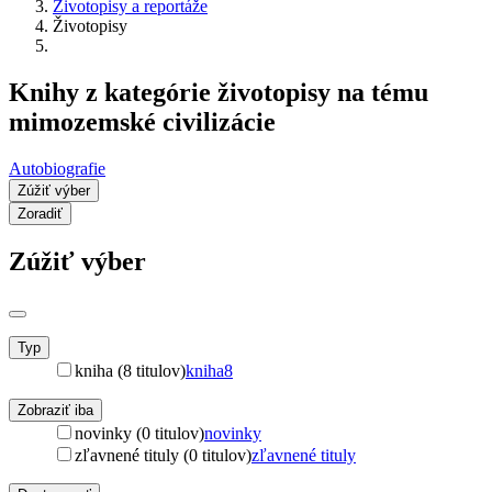
Životopisy a reportáže
Životopisy
Knihy z kategórie životopisy na tému
mimozemské civilizácie
Autobiografie
Zúžiť výber
Zoradiť
Zúžiť výber
Typ
kniha (8 titulov)
kniha
8
Zobraziť iba
novinky (0 titulov)
novinky
zľavnené tituly (0 titulov)
zľavnené tituly