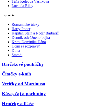
Táňa Keleová Vasilková
Lucinda Riley
Top série
Romantické úteky
Harry Potter
Kapitán Stein a Notár Barbarič
Denník odvážneho bojka
Krimi Dominika Dána
Učím sa rozprávať
Duna
Smradi
Darčekové poukážky
Čítačky e-kníh
Vecičky od Martinusu
Káva, čaj a pochutiny
Hrnčeky a fľaše