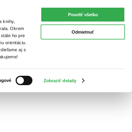
Povoliť všetko
a knihy,
ovala. Okrem
Odmietnuť
stále ho pre
u orientáciu.
dieľame aj s
Ďakujeme!
ngové
Zobraziť detaily