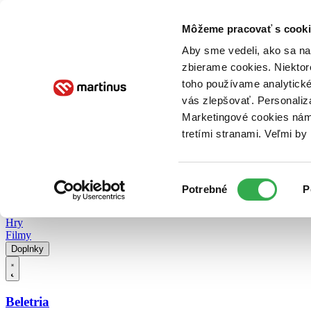
Doručenie
Kníhkupectvá
Knihovrátok
Poukážky
Knižný blog
Kontakt
Môžeme pracovať s cooki
Aby sme vedeli, ako sa na 
zbierame cookies. Niektor
E-knihy
Audioknihy
Hry
Filmy
Knihy
Doplnky
toho používame analytické
vás zlepšovať. Personaliz
Vyhľadávanie
Marketingové cookies nám 
tretími stranami. Veľmi b
Prihlásiť
Vyhľadávanie
Výber
Knihy
Potrebné
P
súhlasu
E-knihy
Audioknihy
Hry
Filmy
Doplnky
Beletria