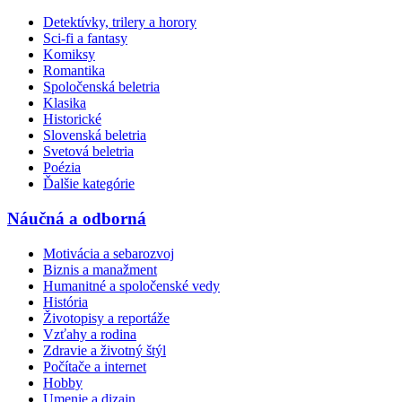
Detektívky, trilery a horory
Sci-fi a fantasy
Komiksy
Romantika
Spoločenská beletria
Klasika
Historické
Slovenská beletria
Svetová beletria
Poézia
Ďalšie kategórie
Náučná a odborná
Motivácia a sebarozvoj
Biznis a manažment
Humanitné a spoločenské vedy
História
Životopisy a reportáže
Vzťahy a rodina
Zdravie a životný štýl
Počítače a internet
Hobby
Umenie a dizajn