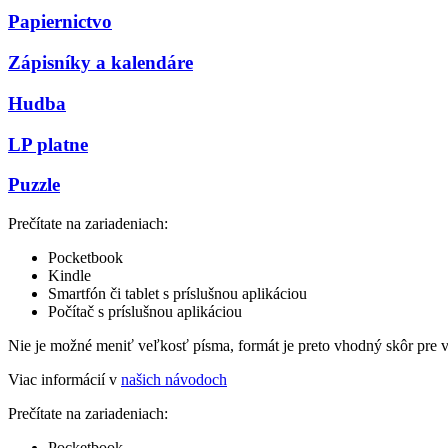
Papiernictvo
Zápisníky a kalendáre
Hudba
LP platne
Puzzle
Prečítate na zariadeniach:
Pocketbook
Kindle
Smartfón či tablet s príslušnou aplikáciou
Počítač s príslušnou aplikáciou
Nie je možné meniť veľkosť písma, formát je preto vhodný skôr pre 
Viac informácií v
našich návodoch
Prečítate na zariadeniach:
Pocketbook