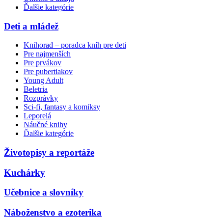
Ďalšie kategórie
Deti a mládež
Knihorad – poradca kníh pre deti
Pre najmenších
Pre prvákov
Pre pubertiakov
Young Adult
Beletria
Rozprávky
Sci-fi, fantasy a komiksy
Leporelá
Náučné knihy
Ďalšie kategórie
Životopisy a reportáže
Kuchárky
Učebnice a slovníky
Náboženstvo a ezoterika