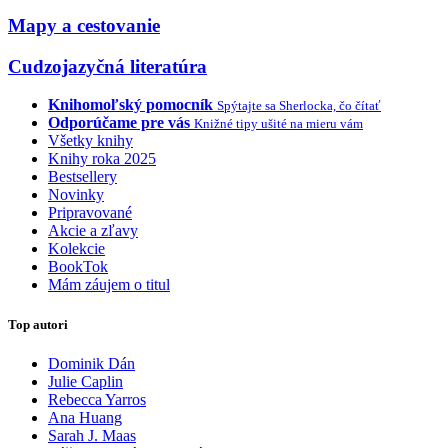
Mapy a cestovanie
Cudzojazyčná literatúra
Knihomoľský pomocník
Spýtajte sa Sherlocka, čo čítať
Odporúčame pre vás
Knižné tipy ušité na mieru vám
Všetky knihy
Knihy roka 2025
Bestsellery
Novinky
Pripravované
Akcie a zľavy
Kolekcie
BookTok
Mám záujem o titul
Top autori
Dominik Dán
Julie Caplin
Rebecca Yarros
Ana Huang
Sarah J. Maas