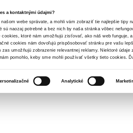
es a kontaktnými údajmi?
našom webe správate, a mohli vám zobraziť tie najlepšie tipy n
é sú naozaj potrebné a bez nich by naša stránka vôbec nefung
 cookies, ktoré nám umožňujú zisťovať, ako náš web funguje, a 
ačné cookies nám dovoľujú prispôsobovať stránku pre vašu lepši
zas umožňujú zobrazenie relevantnej reklamy. Niektoré údaje z
y nám pomohlo, keby sme mohli používať všetky tieto cookies. 
ersonalizačné
Analytické
Marketi