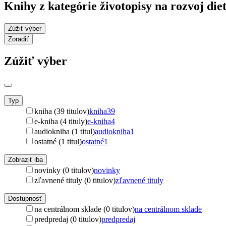
Knihy z kategórie životopisy na rozvoj di
Zúžiť výber
Zoradiť
Zúžiť výber
Typ
kniha (39 titulov)
kniha
39
e-kniha (4 tituly)
e-kniha
4
audiokniha (1 titul)
audiokniha
1
ostatné (1 titul)
ostatné
1
Zobraziť iba
novinky (0 titulov)
novinky
zľavnené tituly (0 titulov)
zľavnené tituly
Dostupnosť
na centrálnom sklade (0 titulov)
na centrálnom sklade
predpredaj (0 titulov)
predpredaj