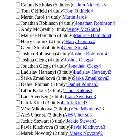
Calum Nicholas (5 titulov)
Calum Nicholas
5
Tom Oldfield (4 tituly)
Tom Oldfield
4
Martin Jaroš (4 tituly)
Martin Jaroš
4
Jonathan Robinson (4 tituly)
Jonathan Robinson
4
Andy McGrath (4 tituly)
Andy McGrath
4
Maurice Hamilton (4 tituly)
Maurice Hamilton
4
Harry Coninx (4 tituly)
Harry Coninx
4
Glenn Stout (4 tituly)
Glenn Stout
4
Joshua Robinson (4 tituly)
Joshua Robinson
4
Joshua Clegg (4 tituly)
Joshua Clegg
4
Jonathan Clegg (4 tituly)
Jonathan Clegg
4
Ladislav Harsányi (3 tituly)
Ladislav Harsányi
3
Šárka Zmátlíková (3 tituly)
Šárka Zmátlíková
3
Daniel Polman (3 tituly)
Daniel Polman
3
Libor Kalous (3 tituly)
Libor Kalous
3
Lars Sivertsen (3 tituly)
Lars Sivertsen
3
Patrik Kincl (3 tituly)
Patrik Kincl
3
Věra Mikulcová (3 tituly)
Věra Mikulcová
3
Aleš Uher st. (3 tituly)
Aleš Uher st.
3
Jackie Stewart (3 tituly)
Jackie Stewart
3
Pavla Kladivová (3 tituly)
Pavla Kladivová
3
Marek Novotný (2 tituly)
Marek Novotný
2