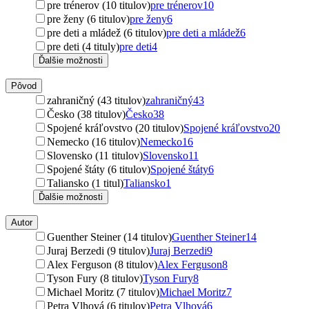
pre trénerov (10 titulov)
pre trénerov
10
pre ženy (6 titulov)
pre ženy
6
pre deti a mládež (6 titulov)
pre deti a mládež
6
pre deti (4 tituly)
pre deti
4
Ďalšie možnosti
Pôvod
zahraničný (43 titulov)
zahraničný
43
Česko (38 titulov)
Česko
38
Spojené kráľovstvo (20 titulov)
Spojené kráľovstvo
20
Nemecko (16 titulov)
Nemecko
16
Slovensko (11 titulov)
Slovensko
11
Spojené štáty (6 titulov)
Spojené štáty
6
Taliansko (1 titul)
Taliansko
1
Ďalšie možnosti
Autor
Guenther Steiner (14 titulov)
Guenther Steiner
14
Juraj Berzedi (9 titulov)
Juraj Berzedi
9
Alex Ferguson (8 titulov)
Alex Ferguson
8
Tyson Fury (8 titulov)
Tyson Fury
8
Michael Moritz (7 titulov)
Michael Moritz
7
Petra Vlhová (6 titulov)
Petra Vlhová
6