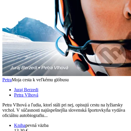
Petra
Moja cesta k veľkému glóbusu
Juraj Berzedi
Petra Vlhová
Petra Vlhová a ľudia, ktorí stáli pri nej, opisujú cestu na lyžiarsky
vrchol. V súčasnosti najúspešnejšia slovenská športovkyňa vydáva
oficiálnu autobiografiu...
Kniha
pevná väzba
13,30 €