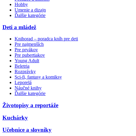
Hobby
Umenie a dizajn
Ďalšie kategórie
Deti a mládež
Knihorad – poradca kníh pre deti
Pre najmenších
Pre prvákov
Pre pubertiakov
Young Adult
Beletria
Rozprávky
Sci-fi, fantasy a komiksy
Leporelá
Náučné knihy
Ďalšie kategórie
Životopisy a reportáže
Kuchárky
Učebnice a slovníky