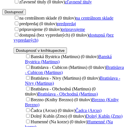
zľavnené tituly (0 titulov)
zľavnené tituly
Dostupnosť
na centrálnom sklade (0 titulov)
na centrálnom sklade
predpredaj (0 titulov)
predpredaj
pripravujeme (0 titulov)
pripravujeme
dostupná (bez vypredaných) (0 titulov)
dostupná (bez
vypredaných)
Dostupnosť v kníhkupectve
Banská Bystrica (Martinus) (0 titulov)
Banská
Bystrica (Martinus)
Bratislava - Cubicon (Martinus) (0 titulov)
Bratislava
- Cubicon (Martinus)
Bratislava - Nivy (Martinus) (0 titulov)
Bratislava -
Nivy (Martinus)
Bratislava - Obchodná (Martinus) (0
titulov)
Bratislava - Obchodná (Martinus)
Brezno (Knihy Brezno) (0 titulov)
Brezno (Knihy
Brezno)
Čadca (Arcus) (0 titulov)
Čadca (Arcus)
Dolný Kubín (Zrno) (0 titulov)
Dolný Kubín (Zrno)
Humenné (Na korze) (0 titulov)
Humenné (Na
korze)