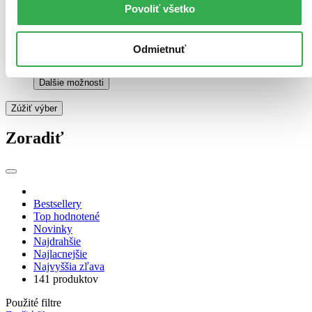
Povoliť všetko
E-kniha: EPUB (24 titulov)
E-kniha: EPUB
24
E-kniha: MOBI (24 titulov)
E-kniha: MOBI
24
E-kniha: PDF (20 titulov)
E-kniha: PDF
20
Odmietnuť
Audiokniha: MP3 (3 tituly)
Audiokniha: MP3
3
Audiokniha: CD (1 titul)
Audiokniha: CD
1
Ďalšie možnosti
Zúžiť výber
Zoradiť
Bestsellery
Top hodnotené
Novinky
Najdrahšie
Najlacnejšie
Najvyššia zľava
141 produktov
Použité filtre