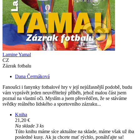
Lamine Yamal
CZ
Zázrak fotbalu
Dana Čermáková
Fanoušci i fanynky fotbalové hry v její nejúžasnější podobě, budu
vám vyprávět jeden neuvěřitelný příběh, jehož malou část jsem
poznal na vlastní oči. Myslím a jsem přesvědčen, že se stáváme
svědky reálného lidského a sportovního zázraku...
Kniha
21,20 €
Na sklade 3 ks
Túto knihu máme síce aktuálne na sklade, máme však už iba
posledné kusy. Ak ju chcete mať rýchlo, ponáhľajte sa!