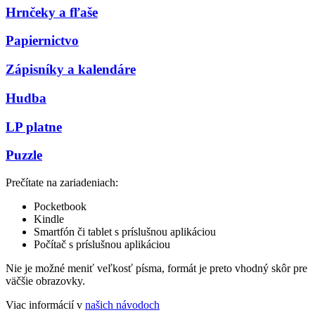
Hrnčeky a fľaše
Papiernictvo
Zápisníky a kalendáre
Hudba
LP platne
Puzzle
Prečítate na zariadeniach:
Pocketbook
Kindle
Smartfón či tablet s príslušnou aplikáciou
Počítač s príslušnou aplikáciou
Nie je možné meniť veľkosť písma, formát je preto vhodný skôr pre
väčšie obrazovky.
Viac informácií v
našich návodoch