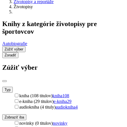
Životopisy a reportáže
Životopisy
Knihy z kategórie životopisy pre
športovcov
Autobiografie
Zúžiť výber
Zoradiť
Zúžiť výber
Typ
kniha (108 titulov)
kniha
108
e-kniha (29 titulov)
e-kniha
29
audiokniha (4 tituly)
audiokniha
4
Zobraziť iba
novinky (0 titulov)
novinky