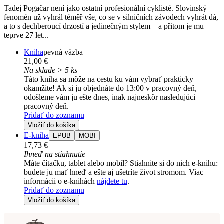
Tadej Pogačar není jako ostatní profesionální cyklisté. Slovinský
fenomén už vyhrál téměř vše, co se v silničních závodech vyhrát dá,
a to s dechberoucí drzostí a jedinečným stylem – a přitom je mu
teprve 27 let...
Kniha
pevná väzba
21,00 €
Na sklade > 5 ks
Táto kniha sa môže na cestu ku vám vybrať prakticky
okamžite! Ak si ju objednáte do 13:00 v pracovný deň,
odošleme vám ju ešte dnes, inak najneskôr nasledujúci
pracovný deň.
Pridať do zoznamu
Vložiť do košíka
E-kniha
EPUB
MOBI
17,73 €
Ihneď na stiahnutie
Máte čítačku, tablet alebo mobil? Stiahnite si do nich e-knihu:
budete ju mať hneď a ešte aj ušetríte život stromom. Viac
informácii o e-knihách
nájdete tu
.
Pridať do zoznamu
Vložiť do košíka