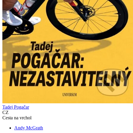
Tadej Pogačar
CZ
Cesta na vrchol
Andy McGrath