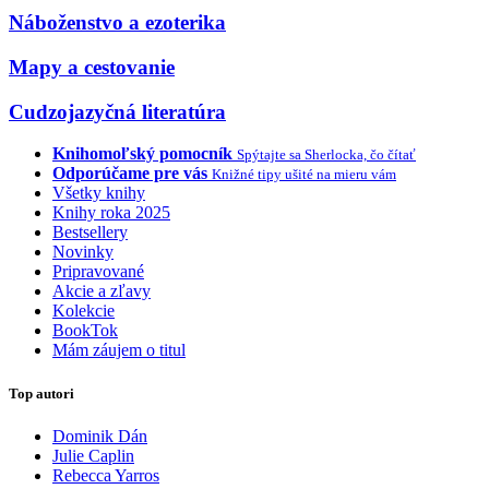
Náboženstvo a ezoterika
Mapy a cestovanie
Cudzojazyčná literatúra
Knihomoľský pomocník
Spýtajte sa Sherlocka, čo čítať
Odporúčame pre vás
Knižné tipy ušité na mieru vám
Všetky knihy
Knihy roka 2025
Bestsellery
Novinky
Pripravované
Akcie a zľavy
Kolekcie
BookTok
Mám záujem o titul
Top autori
Dominik Dán
Julie Caplin
Rebecca Yarros