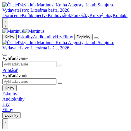
Doručenie
Kníhkupectvá
Knihovrátok
Poukážky
Knižný blog
Kontakt
E-knihy
Audioknihy
Hry
Filmy
Knihy
Doplnky
Vyhľadávanie
Prihlásiť
Vyhľadávanie
Knihy
E-knihy
Audioknihy
Hry
Filmy
Doplnky