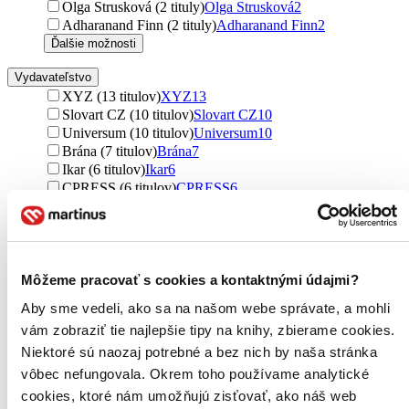
Olga Strusková (2 tituly)
Olga Strusková
2
Adharanand Finn (2 tituly)
Adharanand Finn
2
Ďalšie možnosti
Vydavateľstvo
XYZ (13 titulov)
XYZ
13
Slovart CZ (10 titulov)
Slovart CZ
10
Universum (10 titulov)
Universum
10
Brána (7 titulov)
Brána
7
Ikar (6 titulov)
Ikar
6
CPRESS (6 titulov)
CPRESS
6
Timy Partners (6 titulov)
Timy Partners
6
X Nakladatelství Universum (5 titulov)
X Nakladatelství
Universum
5
Petit Press (5 titulov)
Petit Press
5
Ikar CZ (4 tituly)
Ikar CZ
4
Môžeme pracovať s cookies a kontaktnými údajmi?
Fragment (4 tituly)
Fragment
4
Aby sme vedeli, ako sa na našom webe správate, a mohli
Citadella (4 tituly)
Citadella
4
vám zobraziť tie najlepšie tipy na knihy, zbierame cookies.
Simon & Schuster (3 tituly)
Simon & Schuster
3
Jota (3 tituly)
Jota
3
Niektoré sú naozaj potrebné a bez nich by naša stránka
Témbr (3 tituly)
Témbr
3
vôbec nefungovala. Okrem toho používame analytické
Petrklíč (3 tituly)
Petrklíč
3
cookies, ktoré nám umožňujú zisťovať, ako náš web
ŠK Slovan Bratislava Futbal (3 tituly)
ŠK Slovan