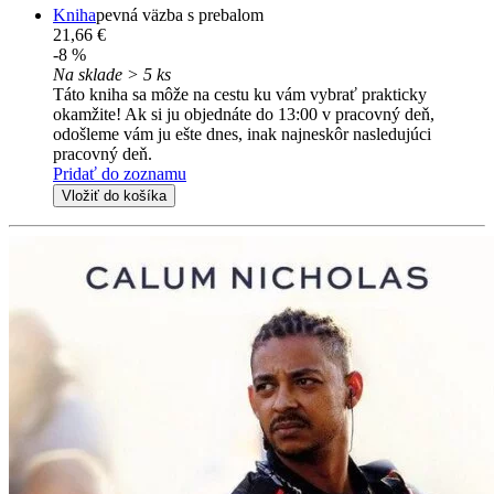
Kniha
pevná väzba s prebalom
21,66 €
-8 %
Na sklade > 5 ks
Táto kniha sa môže na cestu ku vám vybrať prakticky
okamžite! Ak si ju objednáte do 13:00 v pracovný deň,
odošleme vám ju ešte dnes, inak najneskôr nasledujúci
pracovný deň.
Pridať do zoznamu
Vložiť do košíka