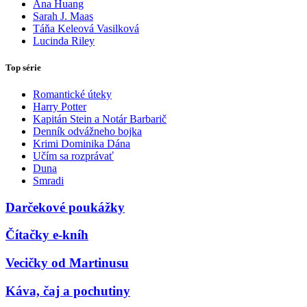
Ana Huang
Sarah J. Maas
Táňa Keleová Vasilková
Lucinda Riley
Top série
Romantické úteky
Harry Potter
Kapitán Stein a Notár Barbarič
Denník odvážneho bojka
Krimi Dominika Dána
Učím sa rozprávať
Duna
Smradi
Darčekové poukážky
Čítačky e-kníh
Vecičky od Martinusu
Káva, čaj a pochutiny