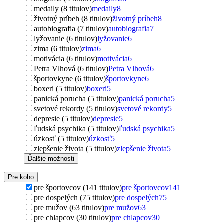
medaily (8 titulov)
medaily
8
životný príbeh (8 titulov)
životný príbeh
8
autobiografia (7 titulov)
autobiografia
7
lyžovanie (6 titulov)
lyžovanie
6
zima (6 titulov)
zima
6
motivácia (6 titulov)
motivácia
6
Petra Vlhová (6 titulov)
Petra Vlhová
6
športovkyne (6 titulov)
športovkyne
6
boxeri (5 titulov)
boxeri
5
panická porucha (5 titulov)
panická porucha
5
svetové rekordy (5 titulov)
svetové rekordy
5
depresie (5 titulov)
depresie
5
ľudská psychika (5 titulov)
ľudská psychika
5
úzkosť (5 titulov)
úzkosť
5
zlepšenie života (5 titulov)
zlepšenie života
5
Ďalšie možnosti
Pre koho
pre športovcov (141 titulov)
pre športovcov
141
pre dospelých (75 titulov)
pre dospelých
75
pre mužov (63 titulov)
pre mužov
63
pre chlapcov (30 titulov)
pre chlapcov
30