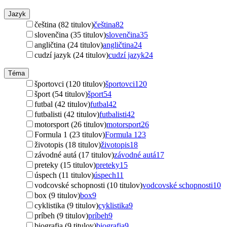
Jazyk
čeština (82 titulov)
čeština
82
slovenčina (35 titulov)
slovenčina
35
angličtina (24 titulov)
angličtina
24
cudzí jazyk (24 titulov)
cudzí jazyk
24
Téma
športovci (120 titulov)
športovci
120
šport (54 titulov)
šport
54
futbal (42 titulov)
futbal
42
futbalisti (42 titulov)
futbalisti
42
motorsport (26 titulov)
motorsport
26
Formula 1 (23 titulov)
Formula 1
23
životopis (18 titulov)
životopis
18
závodné autá (17 titulov)
závodné autá
17
preteky (15 titulov)
preteky
15
úspech (11 titulov)
úspech
11
vodcovské schopnosti (10 titulov)
vodcovské schopnosti
10
box (9 titulov)
box
9
cyklistika (9 titulov)
cyklistika
9
príbeh (9 titulov)
príbeh
9
biografia (9 titulov)
biografia
9