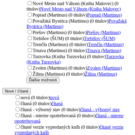
Nové Mesto nad Váhom (Kniha Malovec) (0
titulov)
Nové Mesto nad Váhom (Kniha Malovec)
Poprad (Martinus) (0 titulov)
Poprad (Martinus)
Považská Bystrica (Martinus) (0 titulov)
Považská
Bystrica (Martinus)
Prešov (Martinus) (0 titulov)
Prešov (Martinus)
Trebišov (ŠUM) (0 titulov)
Trebišov (ŠUM)
Trenčín (Martinus) (0 titulov)
Trenčín (Martinus)
Trnava (Martinus) (0 titulov)
Trnava (Martinus)
Turzovka (Kniha Turzovka) (0 titulov)
Turzovka
(Kniha Turzovka)
Zvolen (Martinus) (0 titulov)
Zvolen (Martinus)
Žilina (Martinus) (0 titulov)
Žilina (Martinus)
Ďalšie možnosti
Nové / čítané
nová (0 titulov)
nová
čítaná (0 titulov)
čítaná
čítaná - výborný stav (0 titulov)
čítaná - výborný stav
čítaná - mierne opotrebovaná (0 titulov)
čítaná - mierne
opotrebovaná
čítané verzie vypredaných kníh (0 titulov)
čítané verzie
vypredaných kníh