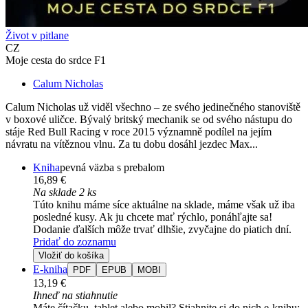
Život v pitlane
CZ
Moje cesta do srdce F1
Calum Nicholas
Calum Nicholas už viděl všechno – ze svého jedinečného stanoviště
v boxové uličce. Bývalý britský mechanik se od svého nástupu do
stáje Red Bull Racing v roce 2015 významně podílel na jejím
návratu na vítěznou vlnu. Za tu dobu dosáhl jezdec Max...
Kniha
pevná väzba s prebalom
16,89 €
Na sklade 2 ks
Túto knihu máme síce aktuálne na sklade, máme však už iba
posledné kusy. Ak ju chcete mať rýchlo, ponáhľajte sa!
Dodanie ďalších môže trvať dlhšie, zvyčajne do piatich dní.
Pridať do zoznamu
Vložiť do košíka
E-kniha
PDF
EPUB
MOBI
13,19 €
Ihneď na stiahnutie
Máte čítačku, tablet alebo mobil? Stiahnite si do nich e-knihu: