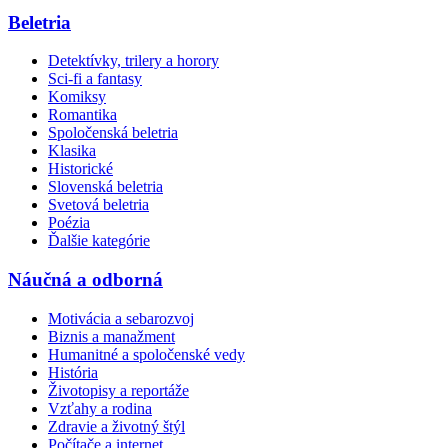
Beletria
Detektívky, trilery a horory
Sci-fi a fantasy
Komiksy
Romantika
Spoločenská beletria
Klasika
Historické
Slovenská beletria
Svetová beletria
Poézia
Ďalšie kategórie
Náučná a odborná
Motivácia a sebarozvoj
Biznis a manažment
Humanitné a spoločenské vedy
História
Životopisy a reportáže
Vzťahy a rodina
Zdravie a životný štýl
Počítače a internet