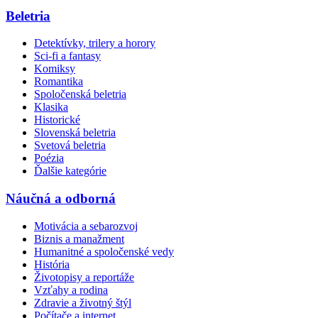
Beletria
Detektívky, trilery a horory
Sci-fi a fantasy
Komiksy
Romantika
Spoločenská beletria
Klasika
Historické
Slovenská beletria
Svetová beletria
Poézia
Ďalšie kategórie
Náučná a odborná
Motivácia a sebarozvoj
Biznis a manažment
Humanitné a spoločenské vedy
História
Životopisy a reportáže
Vzťahy a rodina
Zdravie a životný štýl
Počítače a internet