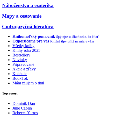
Náboženstvo a ezoterika
Mapy a cestovanie
Cudzojazyčná literatúra
Knihomoľský pomocník
Spýtajte sa Sherlocka, čo čítať
Odporúčame pre vás
Knižné tipy ušité na mieru vám
Všetky knihy
Knihy roka 2025
Bestsellery
Novinky
Pripravované
Akcie a zľavy
Kolekcie
BookTok
Mám záujem o titul
Top autori
Dominik Dán
Julie Caplin
Rebecca Yarros