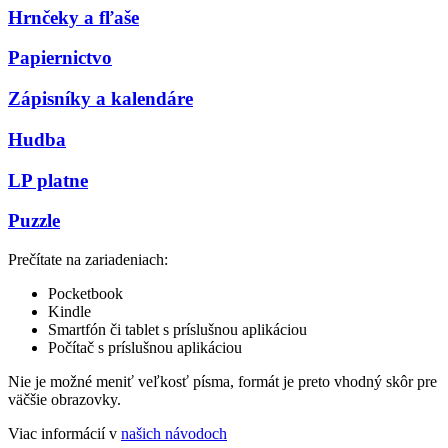
Hrnčeky a fľaše
Papiernictvo
Zápisníky a kalendáre
Hudba
LP platne
Puzzle
Prečítate na zariadeniach:
Pocketbook
Kindle
Smartfón či tablet s príslušnou aplikáciou
Počítač s príslušnou aplikáciou
Nie je možné meniť veľkosť písma, formát je preto vhodný skôr pre
väčšie obrazovky.
Viac informácií v
našich návodoch