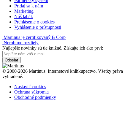
Partnerský systém
Pridaj sa k nám
Marketing
Náš labák
Prehlásenie o cookies
Vyhlásenie o prístupnosti
Martinus je certifikovaný B Corp
Nerobíme rozdiely
Najlepšie novinky sú tie knižné. Získajte ich ako prví:
Odoslať
© 2000-2026 Martinus. Internetové kníhkupectvo. Všetky práva
vyhradené.
Nastaviť cookies
Ochrana súkromia
Obchodné podmienky