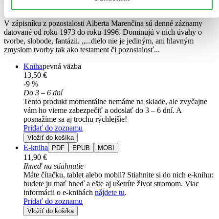
Albert Marenčin
V zápisníku z pozostalosti Alberta Marenčina sú denné záznamy
datované od roku 1973 do roku 1996. Dominujú v nich úvahy o
tvorbe, slobode, fantázii. „...dielo nie je jediným, ani hlavným
zmyslom tvorby tak ako testament či pozostalosť...
Kniha
pevná väzba
13,50 €
-9 %
Do 3 – 6 dní
Tento produkt momentálne nemáme na sklade, ale zvyčajne
vám ho vieme zabezpečiť a odoslať do 3 – 6 dní. A
posnažíme sa aj trochu rýchlejšie!
Pridať do zoznamu
Vložiť do košíka
E-kniha
PDF
EPUB
MOBI
11,90 €
Ihneď na stiahnutie
Máte čítačku, tablet alebo mobil? Stiahnite si do nich e-knihu:
budete ju mať hneď a ešte aj ušetríte život stromom. Viac
informácii o e-knihách
nájdete tu
.
Pridať do zoznamu
Vložiť do košíka