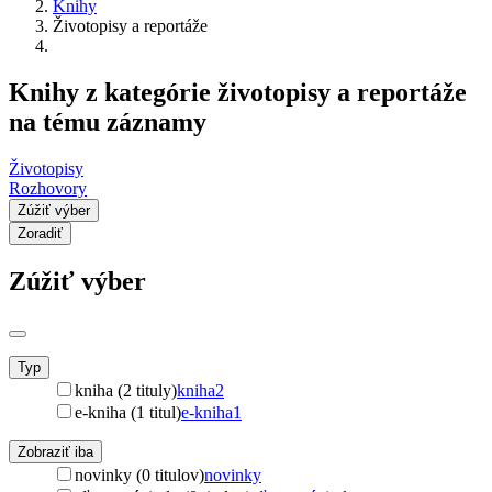
Knihy
Životopisy a reportáže
Knihy z kategórie životopisy a reportáže
na tému záznamy
Životopisy
Rozhovory
Zúžiť výber
Zoradiť
Zúžiť výber
Typ
kniha (2 tituly)
kniha
2
e-kniha (1 titul)
e-kniha
1
Zobraziť iba
novinky (0 titulov)
novinky