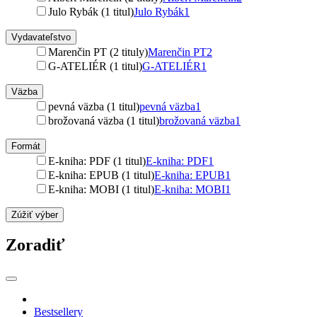
Julo Rybák (1 titul)
Julo Rybák
1
Vydavateľstvo
Marenčin PT (2 tituly)
Marenčin PT
2
G-ATELIÉR (1 titul)
G-ATELIÉR
1
Väzba
pevná väzba (1 titul)
pevná väzba
1
brožovaná väzba (1 titul)
brožovaná väzba
1
Formát
E-kniha: PDF (1 titul)
E-kniha: PDF
1
E-kniha: EPUB (1 titul)
E-kniha: EPUB
1
E-kniha: MOBI (1 titul)
E-kniha: MOBI
1
Zúžiť výber
Zoradiť
Bestsellery