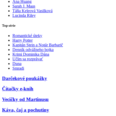
Ana Huang
Sarah J. Maas
Táňa Keleová Vasilková
Lucinda Riley
Top série
Romantické úteky
Harry Potter
Kapitán Stein a Notár Barbarič
Denník odvážneho bojka
Krimi Dominika Dána
Učím sa rozprávať
Duna
Smradi
Darčekové poukážky
Čítačky e-kníh
Vecičky od Martinusu
Káva, čaj a pochutiny