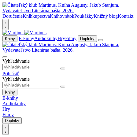
Doručenie
Kníhkupectvá
Knihovrátok
Poukážky
Knižný blog
Kontakt
E-knihy
Audioknihy
Hry
Filmy
Knihy
Doplnky
Vyhľadávanie
Prihlásiť
Vyhľadávanie
Knihy
E-knihy
Audioknihy
Hry
Filmy
Doplnky