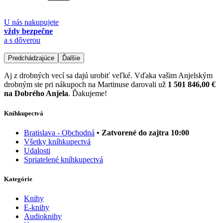
U nás nakupujete
vždy bezpečne
a s dôverou
Predchádzajúce
Ďalšie
Aj z drobných vecí sa dajú urobiť veľké. Vďaka vašim Anjelským
drobným ste pri nákupoch na Martinuse darovali už
1 501 846,00 €
na Dobrého Anjela
. Ďakujeme!
Kníhkupectvá
Bratislava - Obchodná
• Zatvorené do zajtra 10:00
Všetky kníhkupectvá
Udalosti
Spriatelené kníhkupectvá
Kategórie
Knihy
E-knihy
Audioknihy