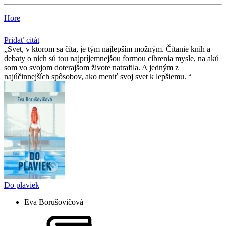
Hore
Pridať citát
Svet, v ktorom sa číta, je tým najlepším možným. Čítanie kníh a
debaty o nich sú tou najpríjemnejšou formou cibrenia mysle, na akú
som vo svojom doterajšom živote natrafila. A jedným z
najúčinnejších spôsobov, ako meniť svoj svet k lepšiemu.
Do plaviek
Eva Borušovičová