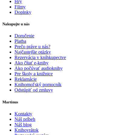
Hry
Filmy
Doplnky
Nakupujte u nás
Doručenie
Platba
Prečo práve u nás?
Najčastejšie otázky
Rezervácia v kníhkupectve
Ako čítať e-knihy
Ako počúvať audioknihy
Pre školy a knižnice
Reklamácie
Knihomoľský pomocník
Odstúpiť od zmluvy
Martinus
Kontakty
Náš príbeh
Náš blog
Knihovrátok