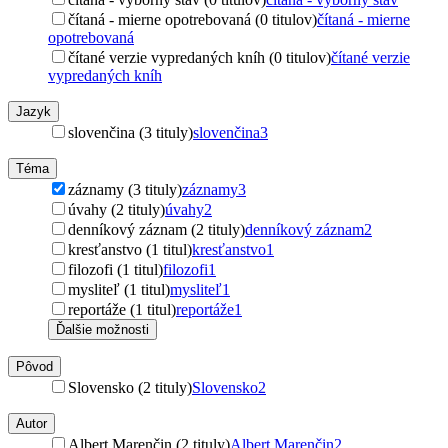
čítaná - mierne opotrebovaná (0 titulov)
čítaná - mierne
opotrebovaná
čítané verzie vypredaných kníh (0 titulov)
čítané verzie
vypredaných kníh
Jazyk
slovenčina (3 tituly)
slovenčina
3
Téma
záznamy (3 tituly)
záznamy
3
úvahy (2 tituly)
úvahy
2
denníkový záznam (2 tituly)
denníkový záznam
2
kresťanstvo (1 titul)
kresťanstvo
1
filozofi (1 titul)
filozofi
1
mysliteľ (1 titul)
mysliteľ
1
reportáže (1 titul)
reportáže
1
Ďalšie možnosti
Pôvod
Slovensko (2 tituly)
Slovensko
2
Autor
Albert Marenčin (2 tituly)
Albert Marenčin
2