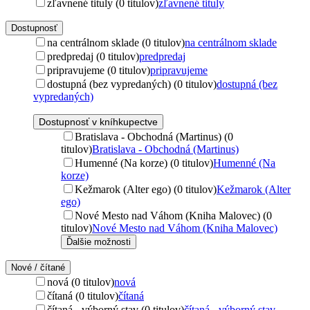
zľavnené tituly (0 titulov)
zľavnené tituly
Dostupnosť
na centrálnom sklade (0 titulov)
na centrálnom sklade
predpredaj (0 titulov)
predpredaj
pripravujeme (0 titulov)
pripravujeme
dostupná (bez vypredaných) (0 titulov)
dostupná (bez
vypredaných)
Dostupnosť v kníhkupectve
Bratislava - Obchodná (Martinus) (0
titulov)
Bratislava - Obchodná (Martinus)
Humenné (Na korze) (0 titulov)
Humenné (Na
korze)
Kežmarok (Alter ego) (0 titulov)
Kežmarok (Alter
ego)
Nové Mesto nad Váhom (Kniha Malovec) (0
titulov)
Nové Mesto nad Váhom (Kniha Malovec)
Ďalšie možnosti
Nové / čítané
nová (0 titulov)
nová
čítaná (0 titulov)
čítaná
čítaná - výborný stav (0 titulov)
čítaná - výborný stav