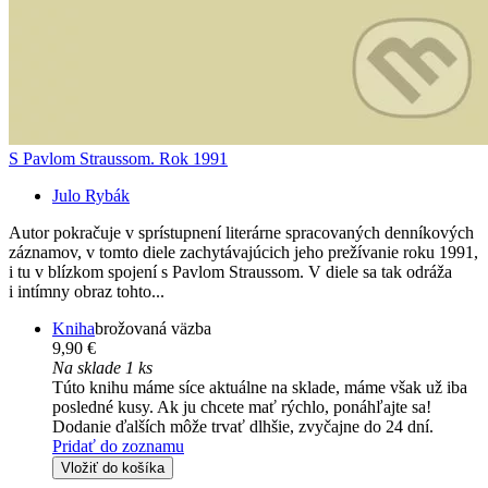
S Pavlom Straussom. Rok 1991
Julo Rybák
Autor pokračuje v sprístupnení literárne spracovaných denníkových
záznamov, v tomto diele zachytávajúcich jeho prežívanie roku 1991,
i tu v blízkom spojení s Pavlom Straussom. V diele sa tak odráža
i intímny obraz tohto...
Kniha
brožovaná väzba
9,90 €
Na sklade 1 ks
Túto knihu máme síce aktuálne na sklade, máme však už iba
posledné kusy. Ak ju chcete mať rýchlo, ponáhľajte sa!
Dodanie ďalších môže trvať dlhšie, zvyčajne do 24 dní.
Pridať do zoznamu
Vložiť do košíka