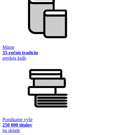
Máme
35-ročnú tradíciu
predaja kníh
Ponúkame vyše
250 000 titulov
na sklade