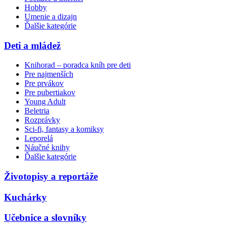
Hobby
Umenie a dizajn
Ďalšie kategórie
Deti a mládež
Knihorad – poradca kníh pre deti
Pre najmenších
Pre prvákov
Pre pubertiakov
Young Adult
Beletria
Rozprávky
Sci-fi, fantasy a komiksy
Leporelá
Náučné knihy
Ďalšie kategórie
Životopisy a reportáže
Kuchárky
Učebnice a slovníky